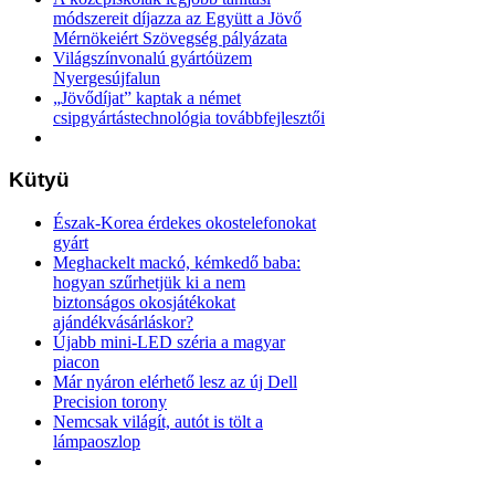
módszereit díjazza az Együtt a Jövő
Mérnökeiért Szövegség pályázata
Világszínvonalú gyártóüzem
Nyergesújfalun
„Jövődíjat” kaptak a német
csipgyártástechnológia továbbfejlesztői
Kütyü
Észak-Korea érdekes okostelefonokat
gyárt
Meghackelt mackó, kémkedő baba:
hogyan szűrhetjük ki a nem
biztonságos okosjátékokat
ajándékvásárláskor?
Újabb mini-LED széria a magyar
piacon
Már nyáron elérhető lesz az új Dell
Precision torony
Nemcsak világít, autót is tölt a
lámpaoszlop