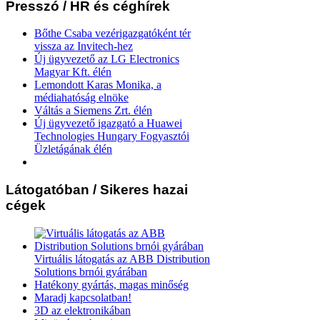
Presszó
/ HR és céghírek
Bőthe Csaba vezérigazgatóként tér
vissza az Invitech-hez
Új ügyvezető az LG Electronics
Magyar Kft. élén
Lemondott Karas Monika, a
médiahatóság elnöke
Váltás a Siemens Zrt. élén
Új ügyvezető igazgató a Huawei
Technologies Hungary Fogyasztói
Üzletágának élén
Látogatóban
/ Sikeres hazai
cégek
Virtuális látogatás az ABB Distribution
Solutions brnói gyárában
Hatékony gyártás, magas minőség
Maradj kapcsolatban!
3D az elektronikában