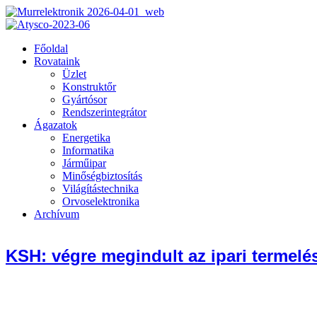
Főoldal
Rovataink
Üzlet
Konstruktőr
Gyártósor
Rendszerintegrátor
Ágazatok
Energetika
Informatika
Járműipar
Minőségbiztosítás
Világítástechnika
Orvoselektronika
Archívum
KSH: végre megindult az ipari termelé