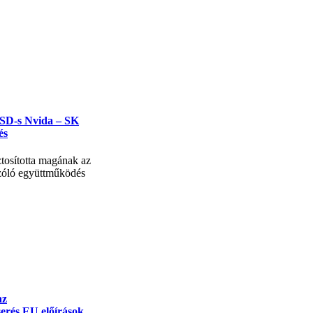
USD-s Nvida – SK
és
tosította magának az
szóló együttműködés
az
erés EU előírások