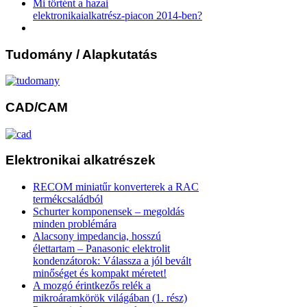
Mi történt a hazai
elektronikaialkatrész-piacon 2014-ben?
Tudomány
/ Alapkutatás
CAD/CAM
Elektronikai
alkatrészek
RECOM miniatűr konverterek a RAC
termékcsaládból
Schurter komponensek – megoldás
minden problémára
Alacsony impedancia, hosszú
élettartam – Panasonic elektrolit
kondenzátorok: Válassza a jól bevált
minőséget és kompakt méretet!
A mozgó érintkezős relék a
mikroáramkörök világában (1. rész)