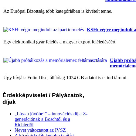
Az Európai Bizottság több kategóriában is kivételt tenne.
KSH: végre megindult az
Egy elektronikai gyár felelős a magyar export feléledéséért.
Újabb próbá
memórialeme
Úgy hívják: Folio Disc, állítólag 1024 GB adatot is el tud tárolni.
Érdekképviselet
/ Pályázatok,
díjak
„Láss a jövőbe!” – innovációs díj a Z-
generációnak a Boschtól és a
Richtertől
Nevet változtatott az IVSZ
A középiskolák legjobb tanítási