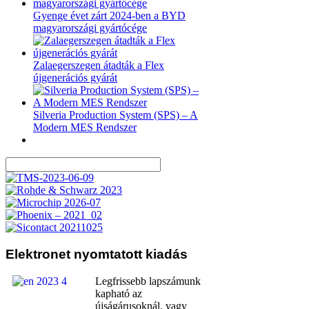
Gyenge évet zárt 2024-ben a BYD
magyarországi gyártócége
Zalaegerszegen átadták a Flex
újgenerációs gyárát
Silveria Production System (SPS) – A
Modern MES Rendszer
Elektronet
nyomtatott kiadás
Legfrissebb lapszámunk
kapható az
újságárusoknál, vagy