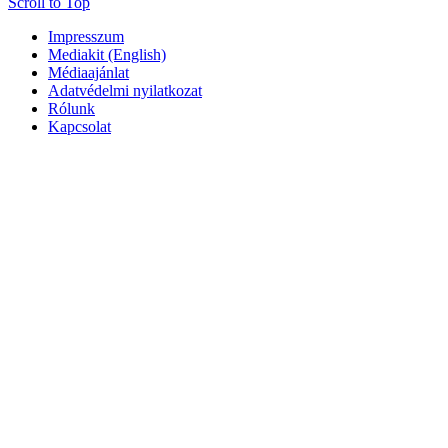
Scroll to Top
Impresszum
Mediakit (English)
Médiaajánlat
Adatvédelmi nyilatkozat
Rólunk
Kapcsolat