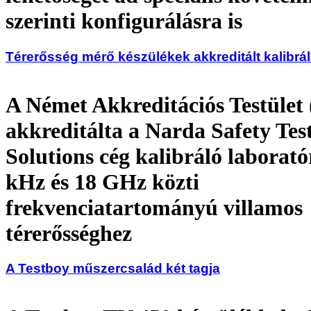
szerinti konfigurálásra is
Térerősség mérő készülékek akkreditált kalibrá
A Német Akkreditációs Testüle
akkreditálta a Narda Safety Tes
Solutions cég kalibráló laborat
kHz és 18 GHz közti
frekvenciatartományú villamos
térerősséghez
A Testboy műszercsalád két tagja