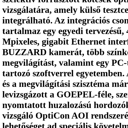
vizsgálatára, amely külső tesztc
integrálható. Az integrációs cs
tartalmaz egy egyedi tervezésű, 
Mpixeles, gigabit Ethernet inter
BUZZARD kamerát, több színk
megvilágítást, valamint egy PC-
tartozó szoftverrel egyetemben
és a megvilágítási szisztéma már
levizsgázott a GOEPEL-féle, sze
nyomtatott huzalozású hordozó
vizsgáló OptiCon AOI rendszeré
lehetőséget ad speciális követe