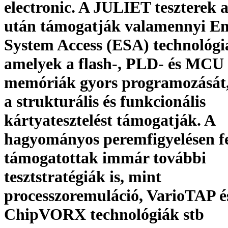
electronic. A JULIET teszterek a
után támogatják valamennyi 
System Access (ESA) technológi
amelyek a flash-, PLD- és MCU
memóriák gyors programozását,
a strukturális és funkcionális
kártyatesztelést támogatják. A
hagyományos peremfigyelésen fe
támogatottak immár további
tesztstratégiák is, mint
processzoremuláció, VarioTAP é
ChipVORX technológiák stb