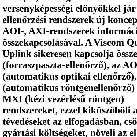
versenyképességi előnyökkel jár
ellenőrzési rendszerek új koncep
AOI-, AXI-rendszerek informác
összekapcsolásával. A Viscom Qu
Uplink sikeresen kapcsolja össz
(forraszpaszta-ellenőrző), az AO
(automatikus optikai ellenőrző)
(automatikus röntgenellenőrző) 
MXI (kézi vezérlésű röntgen)
rendszereket, ezzel kiküszöböli 
tévedéseket az elfogadásban, cs
gyártási költségeket, növeli az e