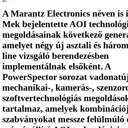
A Marantz Electronics néven is 
Mek bejelentette AOI technológ
megoldásainak következő generá
amelyet négy új asztali és három
line vizsgáló berendezésben
implementálnak elsőként. A
PowerSpector sorozat vadonatú
mechanikai-, kamerás-, szenzoro
szoftvertechnológiás megoldáso
tartalmaz, amelyek kombinációj
szabványokat messze felülmúló 