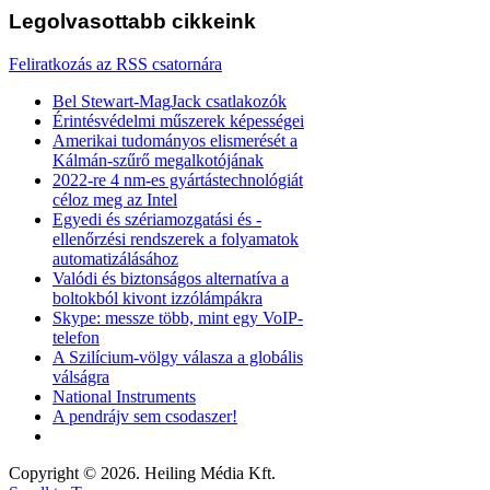
Legolvasottabb
cikkeink
Feliratkozás az RSS csatornára
Bel Stewart-MagJack csatlakozók
Érintésvédelmi műszerek képességei
Amerikai tudományos elismerését a
Kálmán-szűrő megalkotójának
2022-re 4 nm-es gyártástechnológiát
céloz meg az Intel
Egyedi és szériamozgatási és -
ellenőrzési rendszerek a folyamatok
automatizálásához
Valódi és biztonságos alternatíva a
boltokból kivont izzólámpákra
Skype: messze több, mint egy VoIP-
telefon
A Szilícium-völgy válasza a globális
válságra
National Instruments
A pendrájv sem csodaszer!
Copyright © 2026. Heiling Média Kft.