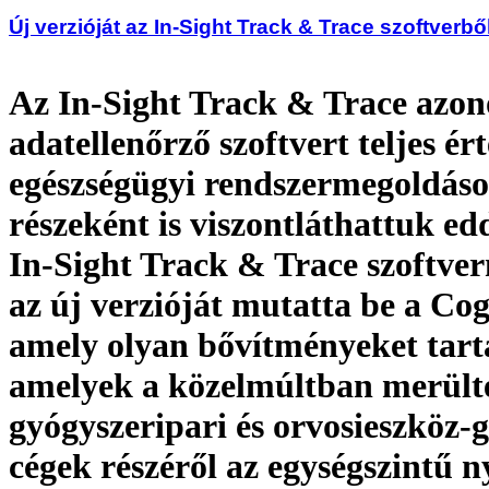
Új verzióját az In-Sight Track & Trace szoftverbő
Az In-Sight Track & Trace azono
adatellenőrző szoftvert teljes ér
egészségügyi rendszermegoldás
részeként is viszontláthattuk edd
In-Sight Track & Trace szoftve
az új verzióját mutatta be a Co
amely olyan bővítményeket tart
amelyek a közelmúltban merülte
gyógyszeripari és orvosieszköz-
cégek részéről az egységszintű