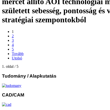
mércét állító AOI technológiai 
született sebesség, pontosság és v
stratégiai szempontokból
1
2
3
4
5
Tovább
Utolsó
1. oldal / 5
Tudomány
/ Alapkutatás
CAD/CAM