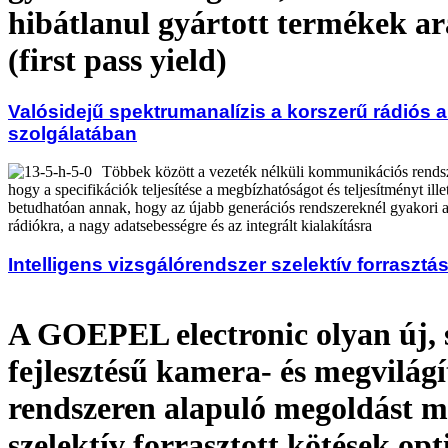
hibátlanul gyártott termékek a
(first pass yield)
Valósidejű spektrumanalízis a korszerű rádiós 
szolgálatában
Többek között a vezeték nélküli kommunikációs rendsz
hogy a specifikációk teljesítése a megbízhatóságot és teljesítményt il
betudhatóan annak, hogy az újabb generációs rendszereknél gyakori 
rádiókra, a nagy adatsebességre és az integrált kialakításra
Intelligens vizsgálórendszer szelektív forrasztá
A GOEPEL electronic olyan új, 
fejlesztésű kamera- és megvilágí
rendszeren alapuló megoldást m
szelektív forrasztott kötések opt