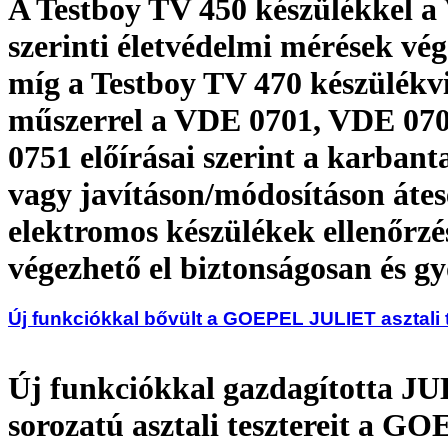
A Testboy TV 450 készülékkel 
szerinti életvédelmi mérések vé
míg a Testboy TV 470 készülékv
műszerrel a VDE 0701, VDE 07
0751 előírásai szerint a karbant
vagy javításon/módosításon átes
elektromos készülékek ellenőrzé
végezhető el biztonságosan és g
Új funkciókkal bővült a GOEPEL JULIET asztali 
Új funkciókkal gazdagította J
sorozatú asztali tesztereit a G