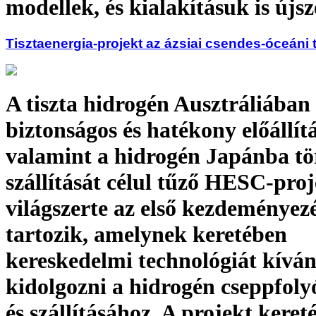
modellek, és kialakításuk is újs
Tisztaenergia-projekt az ázsiai csendes-óceáni
A tiszta hidrogén Ausztráliában
biztonságos és hatékony előállítá
valamint a hidrogén Japánba tö
szállítását célul tűző HESC-proj
világszerte az első kezdeményez
tartozik, amelynek keretében
kereskedelmi technológiát kívá
kidolgozni a hidrogén cseppfoly
és szállításához. A projekt keret