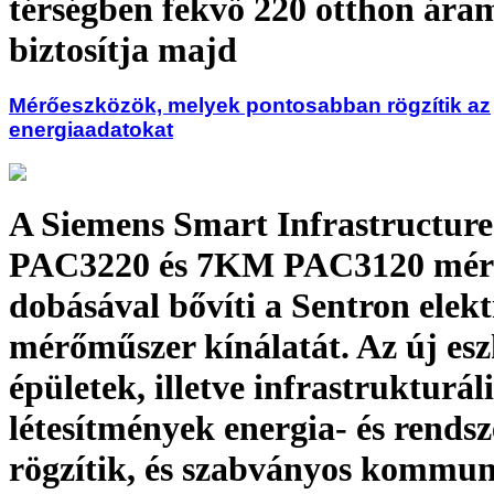
térségben fekvő 220 otthon áram
biztosítja majd
Mérőeszközök, melyek pontosabban rögzítik az
energiaadatokat
A Siemens Smart Infrastructur
PAC3220 és 7KM PAC3120 mérő
dobásával bővíti a Sentron elek
mérőműszer kínálatát. Az új es
épületek, illetve infrastrukturáli
létesítmények energia- és rendsz
rögzítik, és szabványos kommun