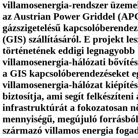
villamosenergia-rendszer üzemel
az Austrian Power Griddel (AP
gázszigetelésű kapcsolóberende
(GIS) szállításáról. E projekt le
történetének eddigi legnagyobb
villamosenergia-hálózati bővíté
a GIS kapcsolóberendezéseket e
villamosenergia-hálózat kiépíté
biztosítja, ami segít felkészíteni 
infrastruktúrát a fokozatosan 
mennyiségű, megújuló forrásbó
származó villamos energia foga