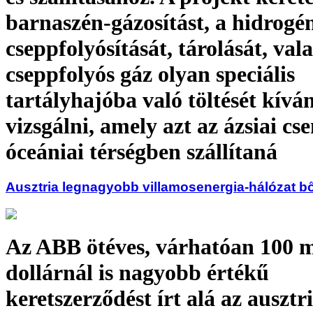
barnaszén-gázosítást, a hidrogé
cseppfolyósítását, tárolását, val
cseppfolyós gáz olyan speciális
tartályhajóba való töltését kívá
vizsgálni, amely azt az ázsiai cs
óceániai térségben szállítaná
Ausztria legnagyobb villamosenergia-hálózat b
Az ABB ötéves, várhatóan 100 m
dollárnál is nagyobb értékű
keretszerződést írt alá az ausztri