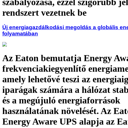
szabályozása, ezzel szigorúbb jel
rendszert vezetnek be
Új energiagazdálkodási megoldás a globális ene
folyamatában
Az Eaton bemutatja Energy Aw
frekvenciakiegyenlítő energiame
amely lehetővé teszi az energiai
iparágak számára a hálózat stab
és a megújuló energiaforrások
használatának növelését. Az Ea
Energy Aware UPS alapja az Ea