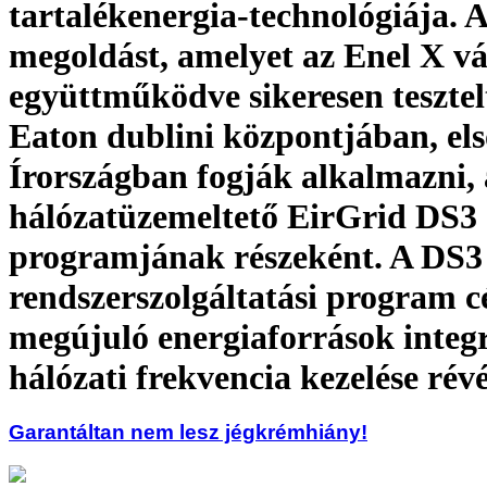
tartalékenergia-technológiája. A
megoldást, amelyet az Enel X vál
együttműködve sikeresen tesztel
Eaton dublini központjában, el
Írországban fogják alkalmazni, 
hálózatüzemeltető EirGrid DS3
programjának részeként. A DS3
rendszerszolgáltatási program cé
megújuló energiaforrások integr
hálózati frekvencia kezelése rév
Garantáltan nem lesz jégkrémhiány!