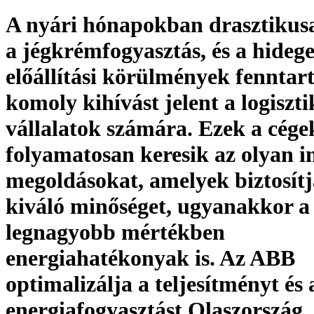
A nyári hónapokban drasztiku
a jégkrémfogyasztás, és a hideg
előállítási körülmények fenntar
komoly kihívást jelent a logiszti
vállalatok számára. Ezek a cége
folyamatosan keresik az olyan i
megoldásokat, amelyek biztosítj
kiváló minőséget, ugyanakkor a 
legnagyobb mértékben
energiahatékonyak is. Az ABB
optimalizálja a teljesítményt és 
energiafogyasztást Olaszország