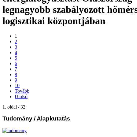
legnagyobb szabályozott hőmérs
logisztikai központjában
1
2
3
4
5
6
7
8
9
10
Tovább
Utolsó
1. oldal / 32
Tudomány
/ Alapkutatás