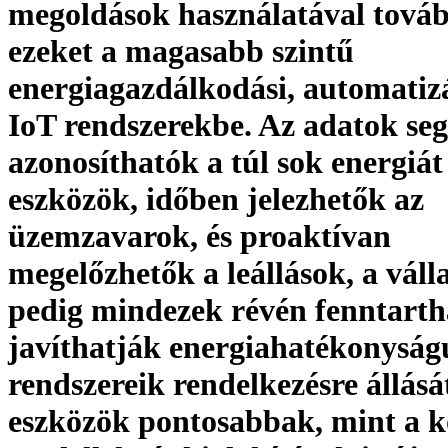
megoldások használatával továb
ezeket a magasabb szintű
energiagazdálkodási, automatizá
IoT rendszerekbe. Az adatok seg
azonosíthatók a túl sok energiát
eszközök, időben jelezhetők az
üzemzavarok, és proaktívan
megelőzhetők a leállások, a váll
pedig mindezek révén fenntart
javíthatják energiahatékonyság
rendszereik rendelkezésre állásá
eszközök pontosabbak, mint a 