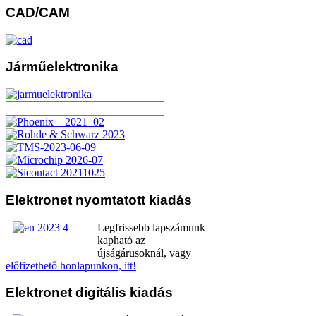
CAD/CAM
Járműelektronika
Elektronet
nyomtatott kiadás
Legfrissebb lapszámunk
kapható az
újságárusoknál, vagy
előfizethető honlapunkon, itt!
Elektronet
digitális kiadás