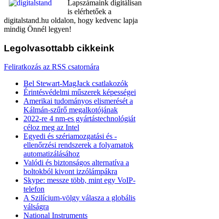
Lapszámaink digitálisan
is elérhetőek a
digitalstand.hu oldalon, hogy kedvenc lapja
mindig Önnél legyen!
Legolvasottabb
cikkeink
Feliratkozás az RSS csatornára
Bel Stewart-MagJack csatlakozók
Érintésvédelmi műszerek képességei
Amerikai tudományos elismerését a
Kálmán-szűrő megalkotójának
2022-re 4 nm-es gyártástechnológiát
céloz meg az Intel
Egyedi és szériamozgatási és -
ellenőrzési rendszerek a folyamatok
automatizálásához
Valódi és biztonságos alternatíva a
boltokból kivont izzólámpákra
Skype: messze több, mint egy VoIP-
telefon
A Szilícium-völgy válasza a globális
válságra
National Instruments