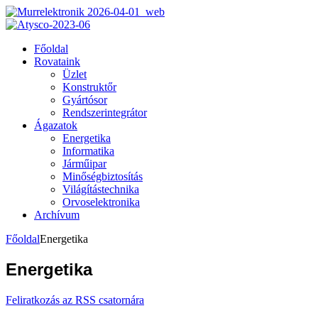
Főoldal
Rovataink
Üzlet
Konstruktőr
Gyártósor
Rendszerintegrátor
Ágazatok
Energetika
Informatika
Járműipar
Minőségbiztosítás
Világítástechnika
Orvoselektronika
Archívum
Főoldal
Energetika
Energetika
Feliratkozás az RSS csatornára