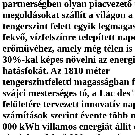
partnerségben olyan piacvezető 
megoldásokat szállít a világon a
tengerszint felett egyik legmag
fekvő, vízfelszínre telepített na
erőművéhez, amely még télen is
30%-kal képes növelni az energ
hatásfokát. Az 1810 méter
tengerszintfeletti magasságban 
svájci mesterséges tó, a Lac des 
felületére tervezett innovatív 
számítások szerint évente több 
000 kWh villamos energiát állít e