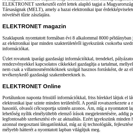
ELEKTRONET szerkesztői ezért lettek alapító tagjai a Magyarországi
Társaságnak (MELT), amely a hazai elektronikai ipar érdekképviselet
növelését tűzte zászlajára.
ELEKTRONET magazin
Szaklapunk nyomtatott formában évi 8 alkalommal 8000 példányban 
az elektronikai ipar minden szakterületéről igyekszünk csokorba szedn
információkat.
Üzlet rovatunk iparági gazdasági információkkal, trendekel, pályázato
rendezvényekkel kapcsolatos cikkekkel gazdagítja a tartalmat, mellye
nem csak a villamosmérnököknek szolgál hasznos forrásként, de az el
tevékenykedő gazdasági szakembereknek is.
ELEKTRONET Online
Portálunkon naponta frissülő információkkal, friss hírekkel látjuk el l
elektronikai ipar szinte minden területéről. A portál rovatszerkezete a
hasonló, olvasói célcsoportja szintén azonos. Ám, míg a nyomtatott 
lehetőség nyílik elmélyültebb elemző írások megjelentetésére, addig 
legfontosabb szerkesztési elv az aktualitás. Ezért igyekszünk minden h
azonnal megosztani látogatóinkkal, míg az új technológiák, fejleszté
mélyebb hátterét a nyomtatott lapban világítjuk meg.