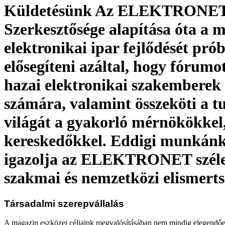
Küldetésünk Az ELEKTRONE
Szerkesztősége alapítása óta a 
elektronikai ipar fejlődését prób
elősegíteni azáltal, hogy fórumo
hazai elektronikai szakemberek 
számára, valamint összeköti a 
világát a gyakorló mérnökökkel
kereskedőkkel. Eddigi munkánk
igazolja az ELEKTRONET széle
szakmai és nemzetközi elismerts
Társadalmi szerepvállalás
A magazin eszközei céljaink megvalósításában nem mindig elegendő