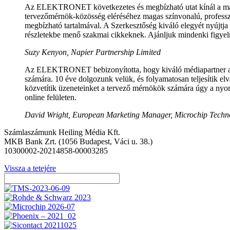
Az ELEKTRONET következetes és megbízható utat kínál a m
tervezőmérnök-közösség eléréséhez magas színvonalú, professz
megbízható tartalmával. A Szerkesztőség kiváló elegyét nyújtja 
részletekbe menő szakmai cikkeknek. Ajánljuk mindenki figye
Suzy Kenyon, Napier Partnership Limited
Az ELEKTRONET bebizonyította, hogy kiváló médiapartner 
számára. 10 éve dolgozunk velük, és folyamatosan teljesítik elv
közvetítik üzeneteinket a tervező mérnökök számára úgy a nyom
online felületen.
David Wright, European Marketing Manager, Microchip Techn
Számlaszámunk Heiling Média Kft.
MKB Bank Zrt. (1056 Budapest, Váci u. 38.)
10300002-20214858-00003285
Vissza a tetejére