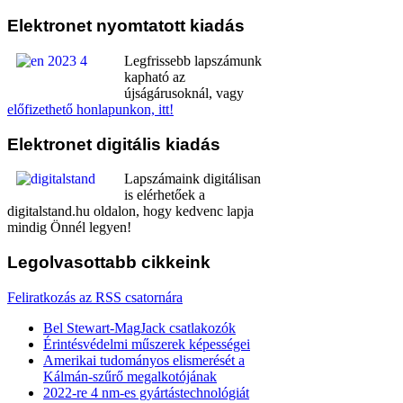
Elektronet
nyomtatott kiadás
Legfrissebb lapszámunk
kapható az
újságárusoknál, vagy
előfizethető honlapunkon, itt!
Elektronet
digitális kiadás
Lapszámaink digitálisan
is elérhetőek a
digitalstand.hu oldalon, hogy kedvenc lapja
mindig Önnél legyen!
Legolvasottabb
cikkeink
Feliratkozás az RSS csatornára
Bel Stewart-MagJack csatlakozók
Érintésvédelmi műszerek képességei
Amerikai tudományos elismerését a
Kálmán-szűrő megalkotójának
2022-re 4 nm-es gyártástechnológiát