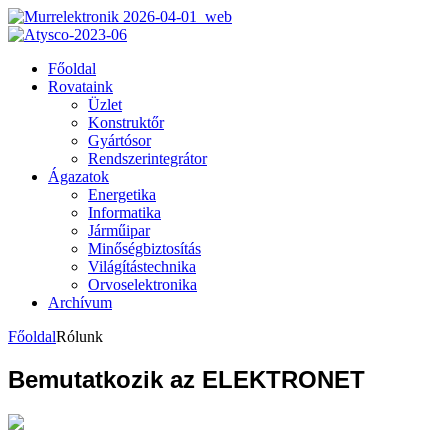
Főoldal
Rovataink
Üzlet
Konstruktőr
Gyártósor
Rendszerintegrátor
Ágazatok
Energetika
Informatika
Járműipar
Minőségbiztosítás
Világítástechnika
Orvoselektronika
Archívum
Főoldal
Rólunk
Bemutatkozik az ELEKTRONET