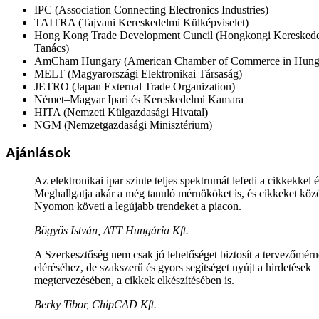
IPC (Association Connecting Electronics Industries)
TAITRA (Tajvani Kereskedelmi Külképviselet)
Hong Kong Trade Development Cuncil (Hongkongi Kereskedel
Tanács)
AmCham Hungary (American Chamber of Commerce in Hung
MELT (Magyarországi Elektronikai Társaság)
JETRO (Japan External Trade Organization)
Német–Magyar Ipari és Kereskedelmi Kamara
HITA (Nemzeti Külgazdasági Hivatal)
NGM (Nemzetgazdasági Minisztérium)
Ajánlások
Az elektronikai ipar szinte teljes spektrumát lefedi a cikkekkel 
Meghallgatja akár a még tanuló mérnököket is, és cikkeket közö
Nyomon követi a legújabb trendeket a piacon.
Bögyös István, ATT Hungária Kft.
A Szerkesztőség nem csak jó lehetőséget biztosít a tervezőmér
eléréséhez, de szakszerű és gyors segítséget nyújt a hirdetések
megtervezésében, a cikkek elkészítésében is.
Berky Tibor, ChipCAD Kft.