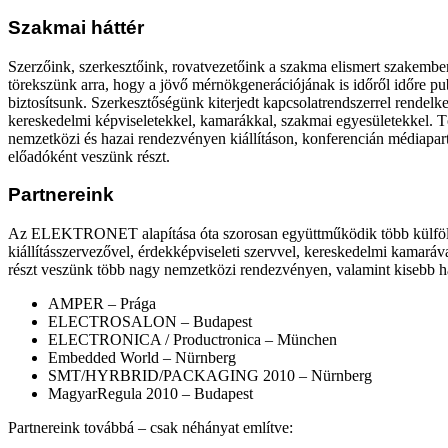
Szakmai háttér
Szerzőink, szerkesztőink, rovatvezetőink a szakma elismert szakembe
törekszünk arra, hogy a jövő mérnökgenerációjának is időről időre pub
biztosítsunk. Szerkesztőségünk kiterjedt kapcsolatrendszerrel rendel
kereskedelmi képviseletekkel, kamarákkal, szakmai egyesületekkel. T
nemzetközi és hazai rendezvényen kiállításon, konferencián médiapartn
előadóként veszünk részt.
Partnereink
Az ELEKTRONET alapítása óta szorosan együttműködik több külföld
kiállításszervezővel, érdekképviseleti szervvel, kereskedelmi kamará
részt veszünk több nagy nemzetközi rendezvényen, valamint kisebb h
AMPER – Prága
ELECTROSALON – Budapest
ELECTRONICA / Productronica – München
Embedded World – Nürnberg
SMT/HYRBRID/PACKAGING 2010 – Nürnberg
MagyarRegula 2010 – Budapest
Partnereink továbbá – csak néhányat említve: