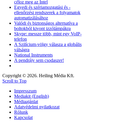
céloz meg az Intel
Egyedi és szériamozgatási és -
ellenőrzési rendszerek a folyamatok
automatizálásához
Valódi és biztonságos alternatíva a
boltokból kivont izzólámpákra
Skype: messze több, mint egy VoIP-
telefon
A Szilícium-völgy válasza a globális
válságra
National Instruments
A pendrájv sem csodaszer!
Copyright © 2026. Heiling Média Kft.
Scroll to Top
Impresszum
Mediakit (English)
Médiaajánlat
Adatvédelmi nyilatkozat
Rólunk
Kapcsolat