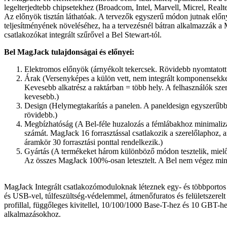
legelterjedtebb chipsetekhez (Broadcom, Intel, Marvell, Micrel, Realte
Az előnyök tisztán láthatóak. A tervezők egyszerű módon jutnak elő
teljesítményének növeléséhez, ha a tervezésnél bátran alkalmazzák a
csatlakozókat integrált szűrővel a Bel Stewart-tól.
Bel MagJack tulajdonságai és előnyei:
Elektromos előnyök (árnyékolt tekercsek. Rövidebb nyomtatott
Árak (Versenyképes a külön vett, nem integrált komponensekk
Kevesebb alkatrész a raktárban = több hely. A felhasználók szer
kevesebb.)
Design (Helymegtakarítás a panelen. A paneldesign egyszerűbb.
rövidebb.)
Megbízhatóság (A Bel-féle huzalozás a fémlábakhoz minimalizá
számát. MagJack 16 forrasztással csatlakozik a szerelőlaphoz, a
áramkör 30 forrasztási ponttal rendelkezik.)
Gyártás (A termékeket három különböző módon tesztelik, mielőt
Az összes MagJack 100%-osan letesztelt. A Bel nem végez minta
MagJack Integrált csatlakozómoduloknak léteznek egy- és többportos
és USB-vel, túlfeszültség-védelemmel, átmenőfuratos és felületszerelt 
profillal, függőleges kivitellel, 10/100/1000 Base-T-hez és 10 GBT-h
alkalmazásokhoz.