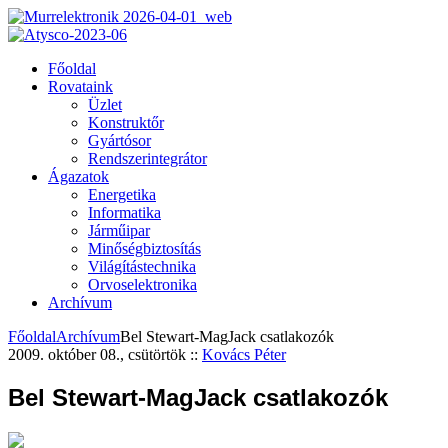
Főoldal
Rovataink
Üzlet
Konstruktőr
Gyártósor
Rendszerintegrátor
Ágazatok
Energetika
Informatika
Járműipar
Minőségbiztosítás
Világítástechnika
Orvoselektronika
Archívum
Főoldal
Archívum
Bel Stewart-MagJack csatlakozók
2009. október 08., csütörtök
::
Kovács Péter
Bel Stewart-MagJack csatlakozók