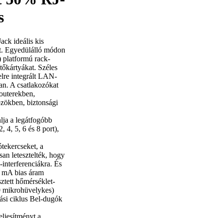
s
ck ideális kis
ált. Egyedülálló módon
platformú rack-
tőkártyákat. Széles
re integrált LAN-
an. A csatlakozókat
routerekben,
özökben, biztonsági
nlja a legátfogóbb
4, 5, 6 és 8 port),
ótekercseket, a
san letesztelték, hogy
interferenciákra. És
8 mA bias áram
sztett hőmérséklet-
0 mikrohüvelykes)
zási ciklus Bel-dugók
ljesítményt a