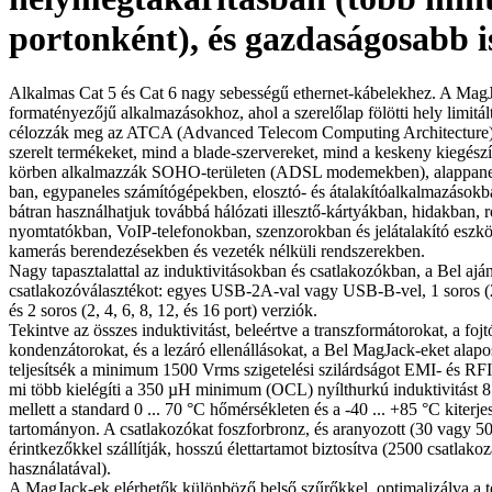
portonként), és gazdaságosabb i
Alkalmas Cat 5 és Cat 6 nagy sebességű ethernet-kábelekhez. A MagJa
formatényezőjű alkalmazásokhoz, ahol a szerelőlap fölötti hely limit
célozzák meg az ATCA (Advanced Telecom Computing Architecture) 
szerelt termékeket, mind a blade-szervereket, mind a keskeny kiegészí
körben alkalmazzák SOHO-területen (ADSL modemekben), alappanel
ban, egypaneles számítógépekben, elosztó- és átalakítóalkalmazásokb
bátran használhatjuk továbbá hálózati illesztő-kártyákban, hidakban, 
nyomtatókban, VoIP-telefonokban, szenzorokban és jelátalakító eszk
kamerás berendezésekben és vezeték nélküli rendszerekben.
Nagy tapasztalattal az induktivitásokban és csatlakozókban, a Bel ajá
csatlakozóválasztékot: egyes USB-2A-val vagy USB-B-vel, 1 soros (2, 
és 2 soros (2, 4, 6, 8, 12, és 16 port) verziók.
Tekintve az összes induktivitást, beleértve a transzformátorokat, a fojt
kondenzátorokat, és a lezáró ellenállásokat, a Bel MagJack-eket alapo
teljesítsék a minimum 1500 Vrms szigetelési szilárdságot EMI- és RFI-
mi több kielégíti a 350 µH minimum (OCL) nyílthurkú induktivitást 
mellett a standard 0 ... 70 °C hőmérsékleten és a -40 ... +85 °C kiterje
tartományon. A csatlakozókat foszforbronz, és aranyozott (30 vagy 5
érintkezőkkel szállítják, hosszú élettartamot biztosítva (2500 csatlako
használatával).
A MagJack-ek elérhetők különböző belső szűrőkkel, optimalizálva a te