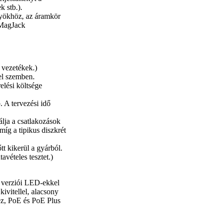
k stb.).
nyökhöz, az áramkör
 MagJack
 vezetékek.)
el szemben.
elési költsége
 A tervezési idő
lja a csatlakozások
míg a tipikus diszkrét
t kikerül a gyárból.
vételes tesztet.)
 verziói LED-ekkel
kivitellel, alacsony
ez, PoE és PoE Plus