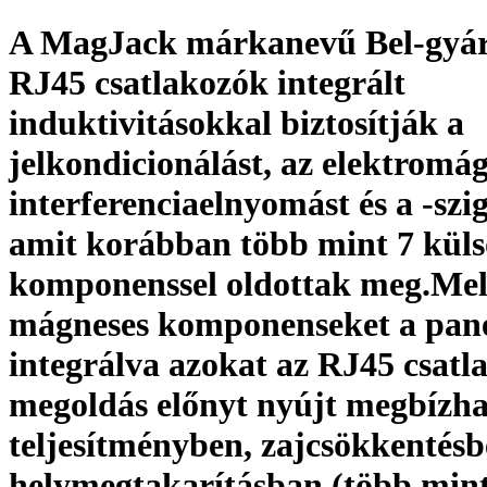
A MagJack márkanevű Bel-gyá
RJ45 csatlakozók integrált
induktivitásokkal biztosítják a
jelkondicionálást, az elektromá
interferenciaelnyomást és a -szig
amit korábban több mint 7 küls
komponenssel oldottak meg.Mel
mágneses komponenseket a pane
integrálva azokat az RJ45 csatl
megoldás előnyt nyújt megbízh
teljesítményben, zajcsökkentésb
helymegtakarításban (több min