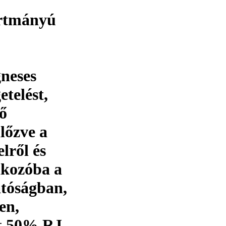
rtmányú
gneses
etelést,
ő
lőzve a
lről és
akozóba a
atóságban,
en,
t 50% RJ-