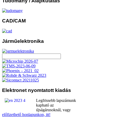
Tudomány
/ Alapkutatás
CAD/CAM
Járműelektronika
Elektronet
nyomtatott kiadás
Legfrissebb lapszámunk
kapható az
újságárusoknál, vagy
előfizethető honlapunkon, itt!