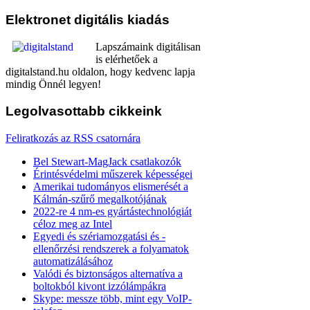
Elektronet
digitális kiadás
Lapszámaink digitálisan
is elérhetőek a
digitalstand.hu oldalon, hogy kedvenc lapja
mindig Önnél legyen!
Legolvasottabb
cikkeink
Feliratkozás az RSS csatornára
Bel Stewart-MagJack csatlakozók
Érintésvédelmi műszerek képességei
Amerikai tudományos elismerését a
Kálmán-szűrő megalkotójának
2022-re 4 nm-es gyártástechnológiát
céloz meg az Intel
Egyedi és szériamozgatási és -
ellenőrzési rendszerek a folyamatok
automatizálásához
Valódi és biztonságos alternatíva a
boltokból kivont izzólámpákra
Skype: messze több, mint egy VoIP-