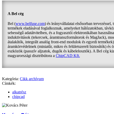
A Bel cég
Bel (
www.belfuse.com
) és leányvállalatai elsősorban tervezéssel, 
termékek eladásával foglalkoznak, amelyeket hálózatokban, távkö
sebességű adatátvitelben, és a fogyasztói elektronikában használna
induktivitások (tekercsek, áramtranszformátorok és MagJack), 
átalakítók, integrált analóg front-end modulok és egyedi termékek)
áramkörvédelmek (miniatűr, mikro és felületszerelt biztosítók) és 
eszközök (passzív aljzatok, dugók és kábelelosztók). A Bel cég ki
magyarországi disztribútora a
ChipCAD Kft.
Kategória:
Cikk archívum
Címkék:
alkatrész
chipcad