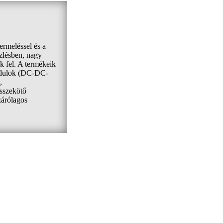
termeléssel és a
zlésben, nagy
k fel. A termékeik
modulok (DC-DC-
,
összekötő
zárólagos