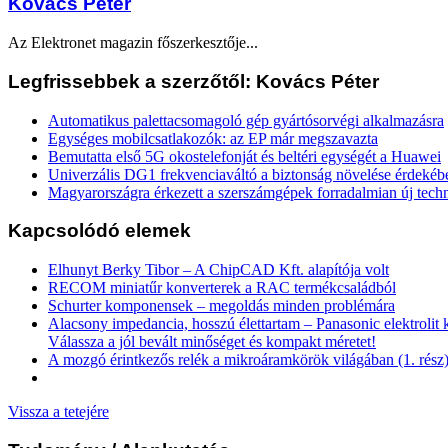
Kovács Péter
Az Elektronet magazin főszerkesztője...
Legfrissebbek a szerzőtől: Kovács Péter
Automatikus palettacsomagoló gép gyártósorvégi alkalmazásra
Egységes mobilcsatlakozók: az EP már megszavazta
Bemutatta első 5G okostelefonját és beltéri egységét a Huawei
Univerzális DG1 frekvenciaváltó a biztonság növelése érdekéb
Magyarországra érkezett a szerszámgépek forradalmian új tech
Kapcsolódó elemek
Elhunyt Berky Tibor – A ChipCAD Kft. alapítója volt
RECOM miniatűr konverterek a RAC termékcsaládból
Schurter komponensek – megoldás minden problémára
Alacsony impedancia, hosszú élettartam – Panasonic elektrolit
Válassza a jól bevált minőséget és kompakt méretet!
A mozgó érintkezős relék a mikroáramkörök világában (1. rész
Vissza a tetejére