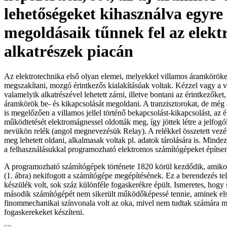
lehetőségeket kihasználva egyre
megoldásaik tűnnek fel az elek
alkatrészek piacán
Az elektrotechnika első olyan elemei, melyekkel villamos áramköröket l
megszakítani, mozgó érintkezős kialakításúak voltak. Kézzel vagy a v
valamelyik alkatrészével lehetett zárni, illetve bontani az érintkezőket, 
áramkörök be- és kikapcsolását megoldani. A tranzisztorokat, de még
is megelőzően a villamos jellel történő bekapcsolást-kikapcsolást, az 
működtetését elektromágnessel oldották meg, így jöttek létre a jelfog
nevükön relék (angol megnevezésük Relay). A relékkel összetett vezérl
meg lehetett oldani, alkalmasak voltak pl. adatok tárolására is. Mindez
a felhasználásukkal programozható elektromos számítógépeket építse
A programozható számítógépek története 1820 körül kezdődik, amik
(1. ábra) nekifogott a számítógépe megépítésének. Ez a berendezés t
készülék volt, sok száz különféle fogaskerékre épült. Ismeretes, hogy
második számítógépét nem sikerült működőképessé tennie, aminek el
finommechanikai színvonala volt az oka, mivel nem tudtak számára 
fogaskerekeket készíteni.