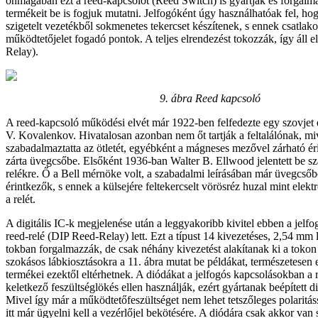
önmagában ezt a reed-kapcsolót (Reed Switch) is gyártják és forgalm
termékeit be is fogjuk mutatni. Jelfogóként úgy használhatóak fel, ho
szigetelt vezetékből sokmenetes tekercset készítenek, s ennek csatlak
működtetőjelet fogadó pontok. A teljes elrendezést tokozzák, így áll e
Relay).
9. ábra
Reed kapcsoló
A reed-kapcsoló működési elvét már 1922-ben felfedezte egy szovjet 
V. Kovalenkov. Hivatalosan azonban nem őt tartják a feltalálónak, m
szabadalmaztatta az ötletét, egyébként a mágneses mezővel zárható é
zárta üvegcsőbe. Elsőként 1936-ban Walter B. Ellwood jelentett be sz
relékre. Ő a Bell mérnöke volt, a szabadalmi leírásában már üvegcsőb
érintkezők, s ennek a külsejére feltekercselt vörösréz huzal mint ele
a relét.
A digitális IC-k megjelenése után a leggyakoribb kivitel ebben a jelf
reed-relé (DIP Reed-Relay) lett. Ezt a típust 14 kivezetéses, 2,54 mm 
tokban forgalmazzák, de csak néhány kivezetést alakítanak ki a tokon 
szokásos lábkiosztásokra a 11. ábra mutat be példákat, természetesen
termékei ezektől eltérhetnek. A diódákat a jelfogós kapcsolásokban a 
keletkező feszültséglökés ellen használják, ezért gyártanak beépített di
Mivel így már a működtetőfeszültséget nem lehet tetszőleges polaritássa
itt már ügyelni kell a vezérlőjel bekötésére. A diódára csak akkor van