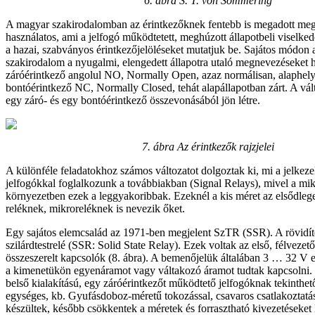
6. ábra
S. T. von Sömmering
A magyar szakirodalomban az érintkezőknek fentebb is megadott me
használatos, ami a jelfogó működtetett, meghúzott állapotbeli viselked
a hazai, szabványos érintkezőjelöléseket mutatjuk be. Sajátos módon 
szakirodalom a nyugalmi, elengedett állapotra utaló megnevezéseket 
záróérintkező angolul NO, Normally Open, azaz normálisan, alaphelyz
bontóérintkező NC, Normally Closed, tehát alapállapotban zárt. A vál
egy záró- és egy bontóérintkező összevonásából jön létre.
7. ábra
Az érintkezők rajzjelei
A különféle feladatokhoz számos változatot dolgoztak ki, mi a jelkezel
jelfogókkal foglalkozunk a továbbiakban (Signal Relays), mivel a mik
környezetben ezek a leggyakoribbak. Ezeknél a kis méret az elsődlege
reléknek, mikroreléknek is nevezik őket.
Egy sajátos elemcsalád az 1971-ben megjelent SzTR (SSR). A rövidíté
szilárdtestrelé (SSR: Solid State Relay). Ezek voltak az első, félveze
összeszerelt kapcsolók (8. ábra). A bemenőjelük általában 3 … 32 V e
a kimenetükön egyenáramot vagy váltakozó áramot tudtak kapcsolni.
belső kialakítású, egy záróérintkezőt működtető jelfogóknak tekinthe
egységes, kb. Gyufásdoboz-méretű tokozással, csavaros csatlakoztatás
készültek, később csökkentek a méretek és forrasztható kivezetéseket 