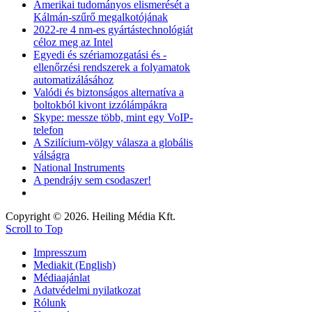
Amerikai tudományos elismerését a
Kálmán-szűrő megalkotójának
2022-re 4 nm-es gyártástechnológiát
céloz meg az Intel
Egyedi és szériamozgatási és -
ellenőrzési rendszerek a folyamatok
automatizálásához
Valódi és biztonságos alternatíva a
boltokból kivont izzólámpákra
Skype: messze több, mint egy VoIP-
telefon
A Szilícium-völgy válasza a globális
válságra
National Instruments
A pendrájv sem csodaszer!
Copyright © 2026. Heiling Média Kft.
Scroll to Top
Impresszum
Mediakit (English)
Médiaajánlat
Adatvédelmi nyilatkozat
Rólunk