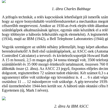
1. ábra
Charles Babbage
A jelfogós technikát, a relés kapcsolások lehetőségeit jól ismerők szá
hogy az egyre bonyolultabb vezérlőrendszereket a mechanikus megold
célszerűbb megtervezni. Amikor az 1930-as évek elején több államban 
számítógépek alkalmazásának igénye, egymás után készültek el a relé
hogy többnyire a háborús felkészülés egyik elemeként). A legismert
(1934), majd az IBM (1942), a Bell Telephone Laboratories (1944) gé
Vegyük szemügyre az utóbbi néhány jellemzőjét, hogy képet alkothas
berendezésekről! A Bell első számítógépének, az ASCC-nek (Automa
Controlled Calculator) a tervező- és kivitelezőcsoportját Howard Hat
A 15 m hosszú, 2,5 m magas gép 34 tonna tömegű volt, 3500 telefonj
számlálórelét és 35 000 mozgó érintkezőt tartalmazott, összesen 760 0
állították össze (2. ábra). Az ASCC 23 jegyű, fixpontos előjeles deci
dolgozott, regisztereiben 72 számot tudott eltárolni. Két számot 0,3 s a
ugyanennyi időre volt szüksége egy kivonáshoz is. 4 … 6 s alatt végzet
osztáshoz 11 … 12 másodpercre volt szüksége. A gép tervezése 1939-
első üzemeltetésére 1944-ben került sor. A háború után oktatási célra
Egyetemen (új, Mark I néven).
2. ábra
Az IBM ASCC