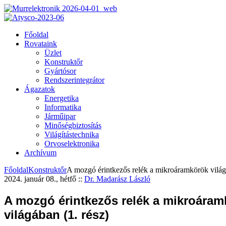
Főoldal
Rovataink
Üzlet
Konstruktőr
Gyártósor
Rendszerintegrátor
Ágazatok
Energetika
Informatika
Járműipar
Minőségbiztosítás
Világítástechnika
Orvoselektronika
Archívum
Főoldal
Konstruktőr
A mozgó érintkezős relék a mikroáramkörök világá
2024. január 08., hétfő
::
Dr. Madarász László
A mozgó érintkezős relék a mikroáram
világában (1. rész)