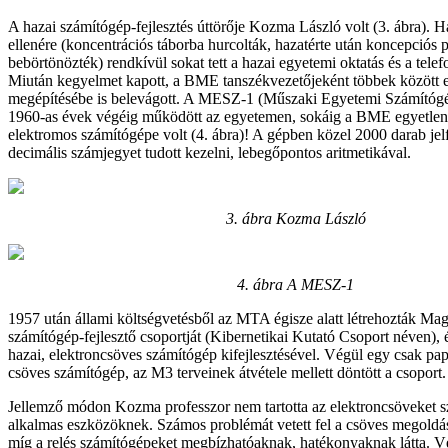
A hazai számítógép-fejlesztés úttörője Kozma László volt (3. ábra). H
ellenére (koncentrációs táborba hurcolták, hazatérte után koncepciós p
bebörtönözték) rendkívül sokat tett a hazai egyetemi oktatás és a telef
Miután kegyelmet kapott, a BME tanszékvezetőjeként többek között 
megépítésébe is belevágott. A MESZ-1 (Műszaki Egyetemi Számítógé
1960-as évek végéig működött az egyetemen, sokáig a BME egyetle
elektromos számítógépe volt (4. ábra)! A gépben közel 2000 darab je
decimális számjegyet tudott kezelni, lebegőpontos aritmetikával.
3. ábra
Kozma László
4. ábra
A MESZ-1
1957 után állami költségvetésből az MTA égisze alatt létrehozták Ma
számítógép-fejlesztő csoportját (Kibernetikai Kutató Csoport néven),
hazai, elektroncsöves számítógép kifejlesztésével. Végül egy csak pap
csöves számítógép, az M3 terveinek átvétele mellett döntött a csoport.
Jellemző módon Kozma professzor nem tartotta az elektroncsöveket s
alkalmas eszközöknek. Számos problémát vetett fel a csöves megoldás
míg a relés számítógépeket megbízhatóaknak, hatékonyaknak látta. Vé