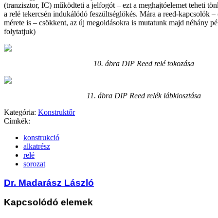
(tranzisztor, IC) működteti a jelfogót – ezt a meghajtóelemet teheti tö
a relé tekercsén indukálódó feszültséglökés. Mára a reed-kapcsolók – 
mérete is – csökkent, az új megoldásokra is mutatunk majd néhány pél
folytatjuk)
10. ábra
DIP Reed relé tokozása
11. ábra
DIP Reed relék lábkiosztása
Kategória:
Konstruktőr
Címkék:
konstrukció
alkatrész
relé
sorozat
Dr. Madarász László
Kapcsolódó elemek