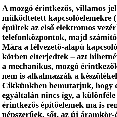
A mozgó érintkezős, villamos jel
működtetett kapcsolóelemekre (
épültek az első elektromos vezér
telefonközpontok, majd számító
Mára a félvezető-alapú kapcsoló
körben elterjedtek – azt hihetn
a mechanikus, mozgó érintkező
nem is alkalmazzák a készüléke
Cikkünkben bemutatjuk, hogy 
egyáltalán nincs így, a különfél
érintkezős építőelemek ma is re
népszerűek, sőt, az új áramkör-é