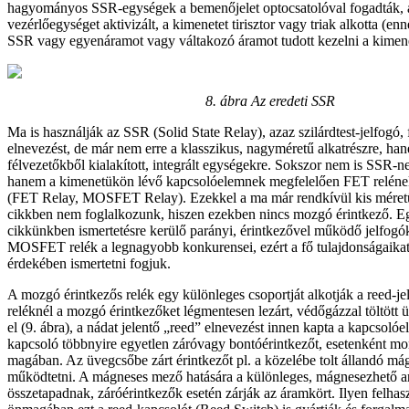
hagyományos SSR-egységek a bemenőjelet optocsatolóval fogadták, 
vezérlőegységet aktivizált, a kimenetet tirisztor vagy triak alkotta (e
SSR vagy egyenáramot vagy váltakozó áramot tudott kezelni a kimen
8. ábra
Az eredeti SSR
Ma is használják az SSR (Solid State Relay), azaz szilárdtest-jelfogó, 
elnevezést, de már nem erre a klasszikus, nagyméretű alkatrészre, han
félvezetőkből kialakított, integrált egységekre. Sokszor nem is SSR-n
hanem a kimenetükön lévő kapcsolóelemnek megfelelően FET relé
(FET Relay, MOSFET Relay). Ezekkel a ma már rendkívül kis méretű
cikkben nem foglalkozunk, hiszen ezekben nincs mozgó érintkező. E
cikkünkben ismertetésre kerülő parányi, érintkezővel működő jelfog
MOSFET relék a legnagyobb konkurensei, ezért a fő tulajdonságaikat
érdekében ismertetni fogjuk.
A mozgó érintkezős relék egy különleges csoportját alkotják a reed-je
reléknél a mozgó érintkezőket légmentesen lezárt, védőgázzal töltött
el (9. ábra), a nádat jelentő „reed” elnevezést innen kapta a kapcsoló
kapcsoló többnyire egyetlen záróvagy bontóérintkezőt, esetenként mor
magában. Az üvegcsőbe zárt érintkezőt pl. a közelébe tolt állandó mág
működtetni. A mágneses mező hatására a különleges, mágnesezhető a
összetapadnak, záróérintkezők esetén zárják az áramkört. Ilyen felhas