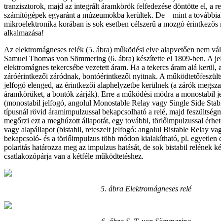
tranzisztorok, majd az integrált áramkörök felfedezése döntötte el, a re
számítógépek egyaránt a múzeumokba kerültek. De – mint a továbbia
mikroelektronika korában is sok esetben célszerű a mozgó érintkező
alkalmazása!
Az elektromágneses relék (5. ábra) működési elve alapvetően nem vált
Samuel Thomas von Sömmering (6. ábra) készítette el 1809-ben. A je
elektromágnes tekercsébe vezetett áram. Ha a tekercs áram alá kerül, 
záróérintkezői záródnak, bontóérintkezői nyitnak. A működtetőfeszült
jelfogó elenged, az érintkezői alaphelyzetbe kerülnek (a zárók megsza
áramkörüket, a bontók zárják). Erre a működési módra a monostabil je
(monostabil jelfogó, angolul Monostable Relay vagy Single Side Stab
típusnál rövid áramimpulzussal bekapcsolható a relé, majd feszültség
megőrzi ezt a meghúzott állapotát, egy további, törlőimpulzussal érhet
vagy alapállapot (bistabil, reteszelt jelfogó: angolul Bistable Relay v
bekapcsoló- és a törlőimpulzus több módon kialakítható, pl. egyetlen
polaritás határozza meg az impulzus hatását, de sok bistabil relének ké
csatlakozópárja van a kétféle működtetéshez.
5. ábra
Elektromágneses relé