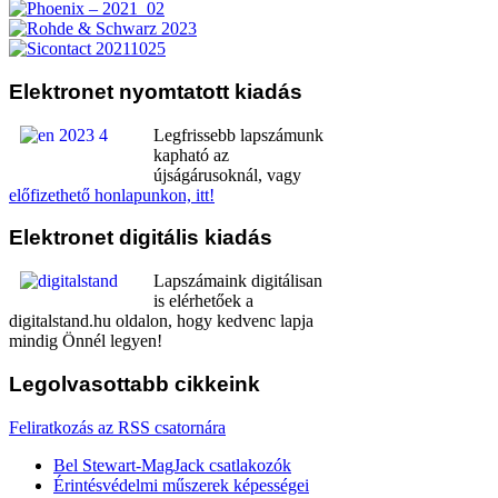
Elektronet
nyomtatott kiadás
Legfrissebb lapszámunk
kapható az
újságárusoknál, vagy
előfizethető honlapunkon, itt!
Elektronet
digitális kiadás
Lapszámaink digitálisan
is elérhetőek a
digitalstand.hu oldalon, hogy kedvenc lapja
mindig Önnél legyen!
Legolvasottabb
cikkeink
Feliratkozás az RSS csatornára
Bel Stewart-MagJack csatlakozók
Érintésvédelmi műszerek képességei