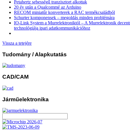
Petahertz sebességű tranzisztort alkottak
20 év után a Qualcommé az Arduino
RECOM miniatűr konverterek a RAC termékcsaládból
Schurter komponensek – megoldás minden problémára
IO-Link System a Murrelektroniktól – A Murrelektronik decentral
technológiája ipari adatkommunikációhoz
Vissza a tetejére
Tudomány
/ Alapkutatás
CAD/CAM
Járműelektronika