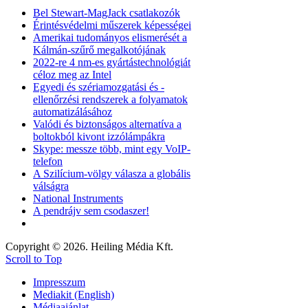
Bel Stewart-MagJack csatlakozók
Érintésvédelmi műszerek képességei
Amerikai tudományos elismerését a
Kálmán-szűrő megalkotójának
2022-re 4 nm-es gyártástechnológiát
céloz meg az Intel
Egyedi és szériamozgatási és -
ellenőrzési rendszerek a folyamatok
automatizálásához
Valódi és biztonságos alternatíva a
boltokból kivont izzólámpákra
Skype: messze több, mint egy VoIP-
telefon
A Szilícium-völgy válasza a globális
válságra
National Instruments
A pendrájv sem csodaszer!
Copyright © 2026. Heiling Média Kft.
Scroll to Top
Impresszum
Mediakit (English)
Médiaajánlat