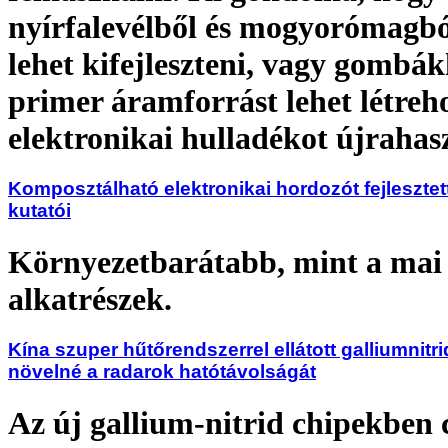
nyírfalevélből és mogyorómagból
lehet kifejleszteni, vagy gombák
primer áramforrást lehet létreh
elektronikai hulladékot újrahas
Komposztálható elektronikai hordozót fejleszte
kutatói
Környezetbarátabb, mint a ma
alkatrészek.
Kína szuper hűtőrendszerrel ellátott galliumnitr
növelné a radarok hatótávolságát
Az új gallium-nitrid chipekben 