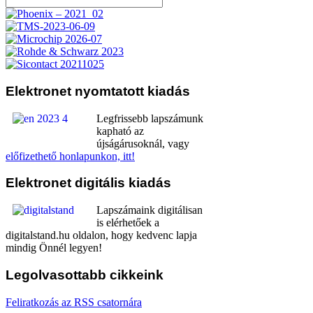
Elektronet
nyomtatott kiadás
Legfrissebb lapszámunk
kapható az
újságárusoknál, vagy
előfizethető honlapunkon, itt!
Elektronet
digitális kiadás
Lapszámaink digitálisan
is elérhetőek a
digitalstand.hu oldalon, hogy kedvenc lapja
mindig Önnél legyen!
Legolvasottabb
cikkeink
Feliratkozás az RSS csatornára