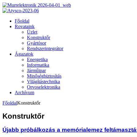
Főoldal
Rovataink
Üzlet
Konstruktőr
Gyártósor
Rendszerintegrátor
Ágazatok
Energetika
Informatika
Járműipar
Minőségbiztosítás
Világítástechnika
Orvoselektronika
Archívum
Főoldal
Konstruktőr
Konstruktőr
Újabb próbálkozás a memórialemez feltámasztá