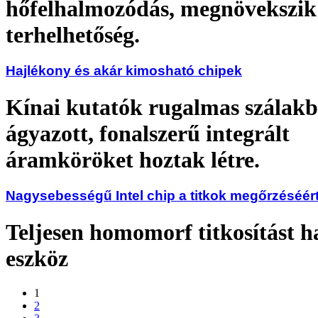
hőfelhalmozódás, megnövekszik
terhelhetőség.
Hajlékony és akár kimosható chipek
Kínai kutatók rugalmas szálak
ágyazott, fonalszerű integrált
áramköröket hoztak létre.
Nagysebességű Intel chip a titkok megőrzéséér
Teljesen homomorf titkosítást h
eszköz
1
2