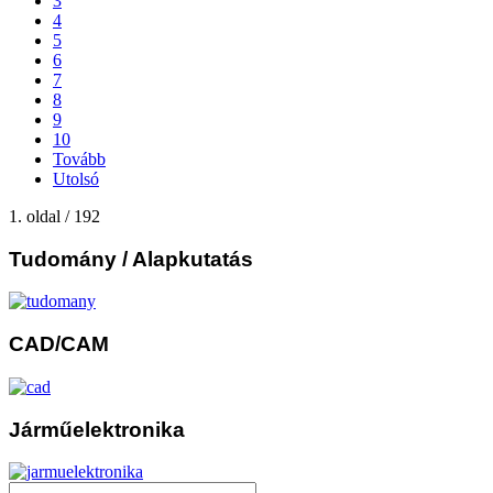
3
4
5
6
7
8
9
10
Tovább
Utolsó
1. oldal / 192
Tudomány
/ Alapkutatás
CAD/CAM
Járműelektronika