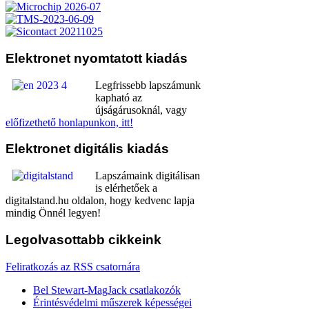
Elektronet
nyomtatott kiadás
Legfrissebb lapszámunk
kapható az
újságárusoknál, vagy
előfizethető honlapunkon, itt!
Elektronet
digitális kiadás
Lapszámaink digitálisan
is elérhetőek a
digitalstand.hu oldalon, hogy kedvenc lapja
mindig Önnél legyen!
Legolvasottabb
cikkeink
Feliratkozás az RSS csatornára
Bel Stewart-MagJack csatlakozók
Érintésvédelmi műszerek képességei