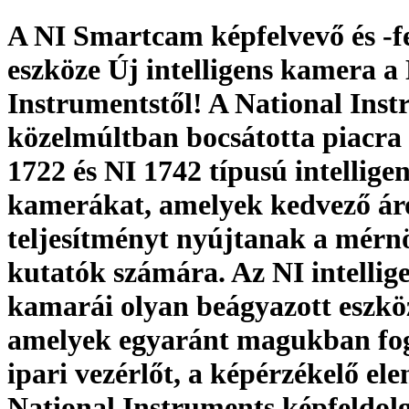
A NI Smartcam képfelvevő és -f
eszköze Új intelligens kamera a
Instrumentstől! A National Inst
közelmúltban bocsátotta piacra
1722 és NI 1742 típusú intellige
kamerákat, amelyek kedvező ár
teljesítményt nyújtanak a mérn
kutatók számára. Az NI intellig
kamarái olyan beágyazott eszkö
amelyek egyaránt magukban fog
ipari vezérlőt, a képérzékelő ele
Na­ti­onal Instruments képfeldol