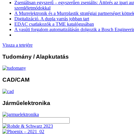
Zseniálisan egyszerű – egyszerűen zseniális: Áttörés az ipari a
szemléletmódokkal
A Murrelektronik és a Murrplastik stratégiai partnerséget kötne
Digitalizáció. A dupla varrás jobban tart
EDAC csatlakozók a TME katalógusában
A vasúti forgalom automatizálásán dolgozik a Bosch Engineeri
Vissza a tetejére
Tudomány
/ Alapkutatás
CAD/CAM
Járműelektronika