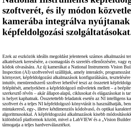
szoftverét, és ily módon közvetl
kamerába integrálva nyújtanak
képfeldolgozási szolgáltatásokat
Ezek az eszközök ideális megoldást jelentenek számos alkalmazási terü
alkatrészek keresésére, a csomagolás és szerelés ellenőrzésére, vagy 
kódok olvasására. Az új kamerákat a National Instru­ments Vi­sion Bu
In­spec­tion (AI) szoftverével szállítjuk, amely interaktív, prog­ramozá
környezet, kép­­­fel­dol­go­zási alkalmazások konfigurálására, tesztelésére
intuitív, menürendszerű szoftver lehetővé teszi az összetett képfeldol
felépítését, amelyekben a képfeldolgozó műveletek mellett – a beépíte
szerkesztő révén – akár állapot-alapú, ciklusokat és elágazásokat is t
is helyet kaphatnak. Összetettebb feladatok esetén az NI intelligen
szoftvert és a teljes NI képfeldolgozó könyvtárát is használhatják, ben
mintakereső, egy-, illetve kétdimenziós kódolvasó, és optikai karakter
algoritmusokkal. A kép­feldogozási alkalmazások kisebb módosításokk
különböző platformok között, mivel a LabVIEW és a „Vision Builder 
támogatja a teljes hardverválasztékot.