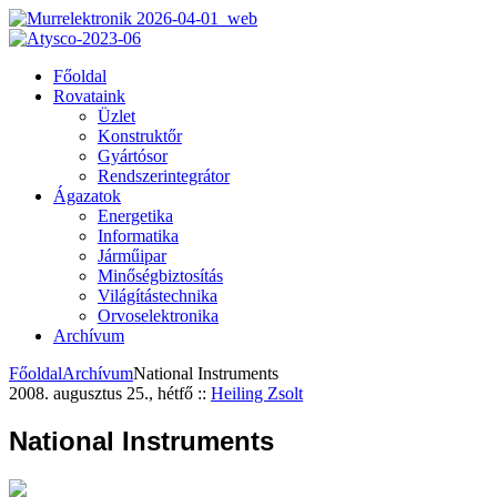
Főoldal
Rovataink
Üzlet
Konstruktőr
Gyártósor
Rendszerintegrátor
Ágazatok
Energetika
Informatika
Járműipar
Minőségbiztosítás
Világítástechnika
Orvoselektronika
Archívum
Főoldal
Archívum
National Instruments
2008. augusztus 25., hétfő
::
Heiling Zsolt
National Instruments