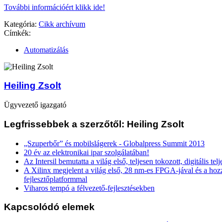
További információért klikk ide!
Kategória:
Cikk archívum
Címkék:
Automatizálás
Heiling Zsolt
Ügyvezető igazgató
Legfrissebbek a szerzőtől: Heiling Zsolt
„Szuperbőr” és mobilslágerek - Globalpress Summit 2013
20 év az elektronikai ipar szolgálatában!
Az Intersil bemutatta a világ első, teljesen tokozott, digitális te
A Xilinx megjelent a világ első, 28 nm-es FPGA-jával és a ho
fejlesztőplatformmal
Viharos tempó a félvezető-fejlesztésekben
Kapcsolódó elemek