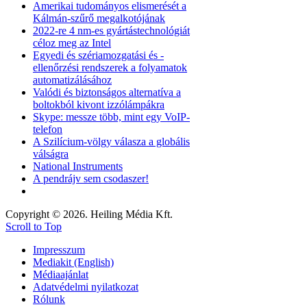
Amerikai tudományos elismerését a
Kálmán-szűrő megalkotójának
2022-re 4 nm-es gyártástechnológiát
céloz meg az Intel
Egyedi és szériamozgatási és -
ellenőrzési rendszerek a folyamatok
automatizálásához
Valódi és biztonságos alternatíva a
boltokból kivont izzólámpákra
Skype: messze több, mint egy VoIP-
telefon
A Szilícium-völgy válasza a globális
válságra
National Instruments
A pendrájv sem csodaszer!
Copyright © 2026. Heiling Média Kft.
Scroll to Top
Impresszum
Mediakit (English)
Médiaajánlat
Adatvédelmi nyilatkozat
Rólunk