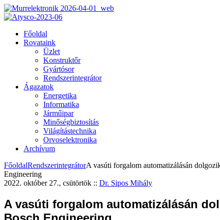
Főoldal
Rovataink
Üzlet
Konstruktőr
Gyártósor
Rendszerintegrátor
Ágazatok
Energetika
Informatika
Járműipar
Minőségbiztosítás
Világítástechnika
Orvoselektronika
Archívum
Főoldal
Rendszerintegrátor
A vasúti forgalom automatizálásán dolgozi
Engineering
2022. október 27., csütörtök
::
Dr. Sipos Mihály
A vasúti forgalom automatizálásán dol
Bosch Engineering