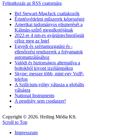
Feliratkozás az RSS csatornára
Bel Stewart-MagJack csatlakozók
Érintésvédelmi műszerek képességei
Amerikai tudományos elismerését a
Kálmán-szűrő megalkotójának
2022-re 4 nm-es gyártástechnológiát
céloz meg az Intel
Egyedi és szériamozgatási és -
ellenőrzési rendszerek a folyamatok
automatizálásához
Valódi és biztonságos alternatíva a
boltokból kivont izzólámpákra
Skype: messze több, mint egy VoIP-
telefon
A Szilícium-völgy válasza a globális
válságra
National Instruments
A pendrájv sem csodaszer!
Copyright © 2026. Heiling Média Kft.
Scroll to Top
Impresszum