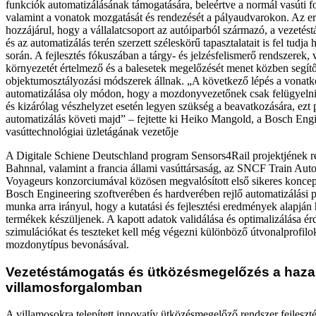
funkciók automatizálásának támogatására, beleértve a normál vasúti for
valamint a vonatok mozgatását és rendezését a pályaudvarokon. Az 
hozzájárul, hogy a vállalatcsoport az autóiparból származó, a vezeté
és az automatizálás terén szerzett széleskörű tapasztalatait is fel tudj
során. A fejlesztés fókuszában a tárgy- és jelzésfelismerő rendszerek, 
környezetét értelmező és a balesetek megelőzését menet közben segít
objektumosztályozási módszerek állnak. „A következő lépés a vonatk
automatizálása oly módon, hogy a mozdonyvezetőnek csak felügyelni
és kizárólag vészhelyzet esetén legyen szükség a beavatkozására, ezt p
automatizálás követi majd” – fejtette ki Heiko Mangold, a Bosch Eng
vasúttechnológiai üzletágának vezetője
A Digitale Schiene Deutschland program Sensors4Rail projektjének r
Bahnnal, valamint a francia állami vasúttársaság, az SNCF Train Au
Voyageurs konzorciumával közösen megvalósított első sikeres koncep
Bosch Engineering szoftverében és hardverében rejlő automatizálási po
munka arra irányul, hogy a kutatási és fejlesztési eredmények alapján 
termékek készüljenek. A kapott adatok validálása és optimalizálása é
szimulációkat és teszteket kell még végezni különböző útvonalprofilo
mozdonytípus bevonásával.
Vezetéstámogatás és ütközésmegelőzés a haza
villamosforgalomban
A villamosokra telepített innovatív ütközésmegelőző rendszer fejlesz