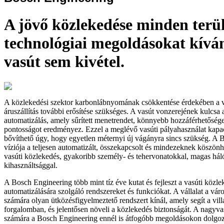
A jövő közlekedése minden terül
technológiai megoldásokat kíván,
vasút sem kivétel.
A közlekedési szektor karbonlábnyomának csökkentése érdekében a v
áruszállítás további erősítése szükséges. A vasút vonzerejének kulcsa a
automatizálás, amely sűrített menetrendet, könnyebb hozzáférhetőség
pontosságot eredményez. Ezzel a meglévő vasúti pályahasználat kapac
bővíthető úgy, hogy egyetlen méternyi új vágányra sincs szükség. A 
víziója a teljesen automatizált, összekapcsolt és mindezeknek köszön
vasúti közlekedés, gyakoribb személy- és tehervonatokkal, magas hál
kihasználtsággal.
A Bosch Engineering több mint tíz éve kutat és fejleszt a vasúti közle
automatizálására szolgáló rendszereket és funkciókat. A vállalat a vár
számára olyan ütközésfigyelmeztető rendszert kínál, amely segít a vi
forgalomban, és jelentősen növeli a közlekedés biztonságát. A nagyva
számára a Bosch Engineering ennél is átfogóbb megoldásokon dolgozi