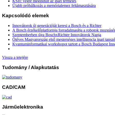
KSH: végre megindult az ipari termelés
Újabb próbálkozás a memórialemez feltámasztására
Kapcsolódó elemek
Innovátorok új generációját keresi a Bosch és a Richter
A Bosch érzékelőplatformja forradalmasítja a robotok mozgásér
Szeptemberben újra BoschxRichter Innovátorok Napja
Ötéves Magyarország első mesterséges intelligencia ipari tansz
Kvantuminformatikai workshopot tartott a Bosch Budapest In
Vissza a tetejére
Tudomány
/ Alapkutatás
CAD/CAM
Járműelektronika