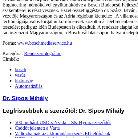
Engineering mérnökeivel együttműködve a Bosch Budapesti Fejleszt
szakemberei is részt vesznek. Ezzel összefüggésben dr. Szászi István,
vezetője Magyarországon és az Adria régióban kiemelte: „A villamo
technológiája valós forgalmi körülmények között már Debrecenben is b
tesztelést pedig az idén Budapesten is elkezdtük. A rendszer alapját k
radarszenzort Magyarországon, a Bosch vállalatcsoport hatvani teleph
Forrás:
www.boschmediaservice.hu
Kategória:
Rendszerintegrátor
Címkék:
bosch
vasút
biztonság
Automatizálás
Dr. Sipos Mihály
Legfrissebbek a szerzőtől: Dr. Sipos Mihály
500 milliárd USD-s Nvida – SK Hynix szerződés
Csődöt jelentett a Varta
Változhatnak az akkumulátorcserés EU előírások