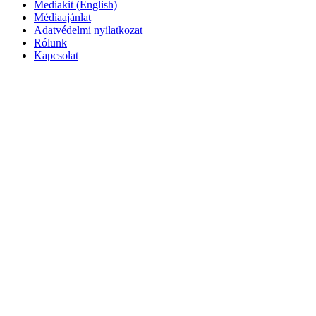
Mediakit (English)
Médiaajánlat
Adatvédelmi nyilatkozat
Rólunk
Kapcsolat