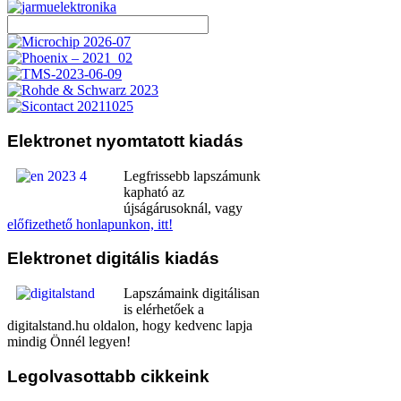
Elektronet
nyomtatott kiadás
Legfrissebb lapszámunk
kapható az
újságárusoknál, vagy
előfizethető honlapunkon, itt!
Elektronet
digitális kiadás
Lapszámaink digitálisan
is elérhetőek a
digitalstand.hu oldalon, hogy kedvenc lapja
mindig Önnél legyen!
Legolvasottabb
cikkeink