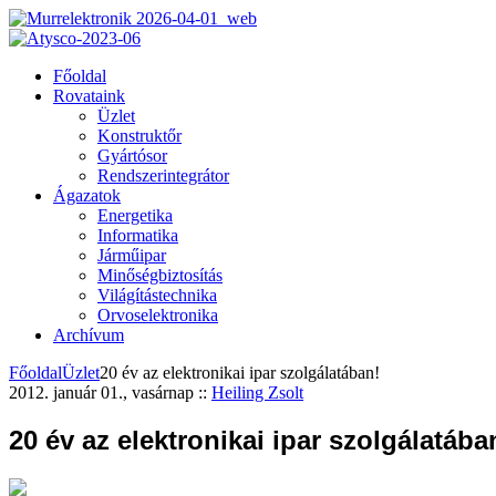
Főoldal
Rovataink
Üzlet
Konstruktőr
Gyártósor
Rendszerintegrátor
Ágazatok
Energetika
Informatika
Járműipar
Minőségbiztosítás
Világítástechnika
Orvoselektronika
Archívum
Főoldal
Üzlet
20 év az elektronikai ipar szolgálatában!
2012. január 01., vasárnap
::
Heiling Zsolt
20 év az elektronikai ipar szolgálatába