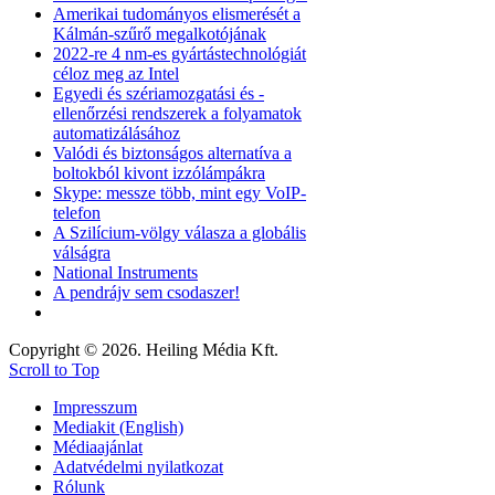
Amerikai tudományos elismerését a
Kálmán-szűrő megalkotójának
2022-re 4 nm-es gyártástechnológiát
céloz meg az Intel
Egyedi és szériamozgatási és -
ellenőrzési rendszerek a folyamatok
automatizálásához
Valódi és biztonságos alternatíva a
boltokból kivont izzólámpákra
Skype: messze több, mint egy VoIP-
telefon
A Szilícium-völgy válasza a globális
válságra
National Instruments
A pendrájv sem csodaszer!
Copyright © 2026. Heiling Média Kft.
Scroll to Top
Impresszum
Mediakit (English)
Médiaajánlat
Adatvédelmi nyilatkozat
Rólunk