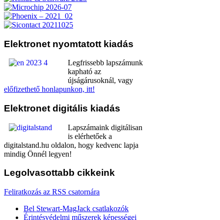
Elektronet
nyomtatott kiadás
Legfrissebb lapszámunk
kapható az
újságárusoknál, vagy
előfizethető honlapunkon, itt!
Elektronet
digitális kiadás
Lapszámaink digitálisan
is elérhetőek a
digitalstand.hu oldalon, hogy kedvenc lapja
mindig Önnél legyen!
Legolvasottabb
cikkeink
Feliratkozás az RSS csatornára
Bel Stewart-MagJack csatlakozók
Érintésvédelmi műszerek képességei