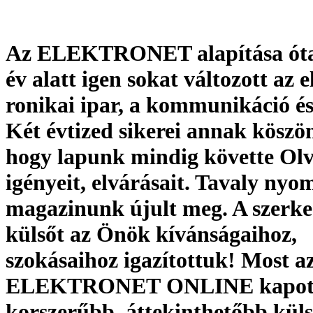
Az ELEKTRONET alapítása óta 
év alatt igen sokat változott az e
ronikai ipar, a kommunikáció és
Két évtized sikerei annak köszö
hogy lapunk mindig követte Olv
igényeit, elvárásait. Tavaly nyo
magazinunk újult meg. A szerkes
külsőt az Önök kívánságaihoz,
szokásaihoz igazítottuk! Most a
ELEKTRONET ONLINE kapot
korszerűbb, áttekinthetőbb kül