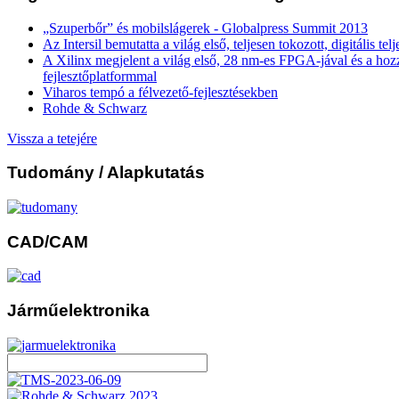
„Szuperbőr” és mobilslágerek - Globalpress Summit 2013
Az Intersil bemutatta a világ első, teljesen tokozott, digitális te
A Xilinx megjelent a világ első, 28 nm-es FPGA-jával és a ho
fejlesztőplatformmal
Viharos tempó a félvezető-fejlesztésekben
Rohde & Schwarz
Vissza a tetejére
Tudomány
/ Alapkutatás
CAD/CAM
Járműelektronika