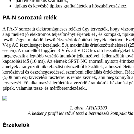
ipari elektronikus számlálók,
tipikus és kevésbé tipikus grafitalátétek a hőszabályozáshoz.
PA-N sorozatú relék
A PA-N sorozatú elektromágneses reléket úgy tervezték, hogy viszony
alap mellett jó elektromos teljesítményt érjenek el , és kompakt, tipiku
feszültséggel működő készülékvezérlők építését tegyék lehetővé. Ez
V-ig AC feszültséget kezelnek, 5 A maximális érintkezőterheléssel 
esetén). A modelltől függően 3 V és 24 V DC közötti feszültségeket 
megegyezik a legtöbb vezérlő áramkör jellemzőivel. Jellemzőjük tová
kapcsolási idő (10 ms). Az elemek SPST-NO (normál nyitott) érintke
amelyek aranyozott nikkel-ezüst ötvözetből készültek, a hosszú életta
korrózióval és összehegesedéssel szembeni ellenállás érdekében. Ráa
(5,08 mm-es) kivezetési raszterrel is rendelkeznek, ami megkönnyíti 
tervezését. Fő alkalmazási területük a vezérlő áramkörök háztartási gép
gépek, valamint teszt- és mérőberendezések..
1. ábra. APAN3103
A keskeny profil lehetővé teszi a berendezés kompakt kia
Érzékelők