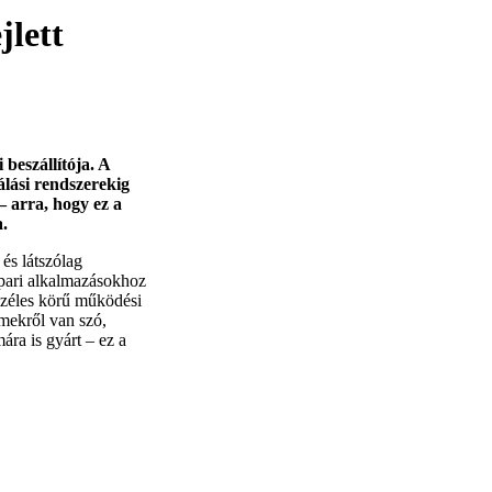
jlett
beszállítója. A
álási rendszerekig
 arra, hogy ez a
.
és látszólag
pari alkalmazásokhoz
 széles körű működési
emekről van szó,
ára is gyárt – ez a