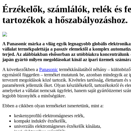
Érzékelők, számlálók, relék és fe
tartozékok a hőszabályozáshoz.
A Panasonic márka a világ egyik legnagyobb globális elektronikai 
vállalat termékpalettája a passzív elemektől a komplex automatiz
terjed. Az alábbiakban elsősorban az utóbbiakra koncentrálunk –
japán gyártó milyen megoldásokat kínál az ipari üzemek számára
A következőkben a
Panasonic
termékkínálatából néhány – különböző 
egymástól független – terméket mutatunk be, azonban mindegyik az i
tervezett megoldások közé tartozik. Kivételes tartósság, élettartam és
paraméterek jellemzik őket. Olyan készülékekről, tartozékokról és el
amelyeket a vállalat nemcsak ügyfelei, hanem saját gyártóüzemei szám
legjobb bizonyíték a minőségükre.
Ebben a cikkben olyan termékeket ismertetünk, mint a:
keskenyprofilú elektromágneses relék,
kompakt induktív érzékelők,
univerzális elektromágneses érzékelők kínálata,