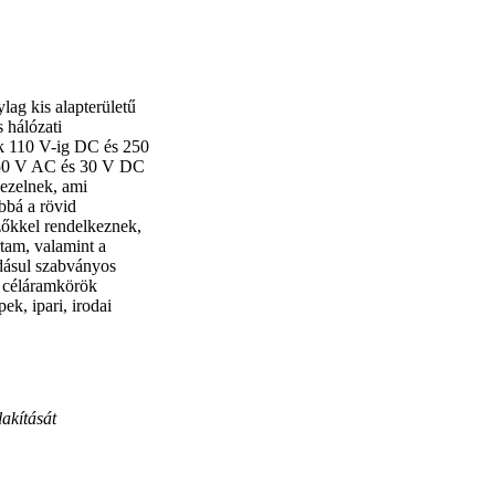
lag kis alapterületű
s hálózati
ek 110 V-ig DC és 250
(250 V AC és 30 V DC
kezelnek, ami
bbá a rövid
zőkkel rendelkeznek,
rtam, valamint a
dásul szabványos
a céláramkörök
ek, ipari, irodai
lakítását