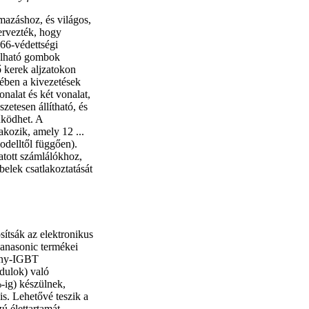
mazáshoz, és világos,
ervezték, hogy
P66-védettségi
lálható gombok
ő kerek aljzatokon
tében a kivezetések
onalat és két vonalat,
szetesen állítható, és
űködhet. A
akozik, amely 12 ...
delltől függően).
atott számlálókhoz,
elek csatlakoztatását
sítsák az elektronikus
Panasonic termékei
mény-IGBT
dulok) való
-ig) készülnek,
is. Lehetővé teszik a
ú élettartamát.