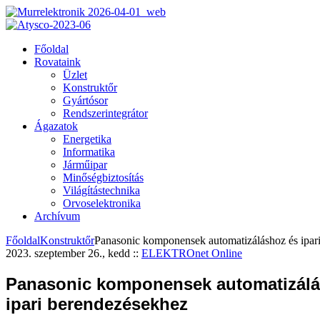
Főoldal
Rovataink
Üzlet
Konstruktőr
Gyártósor
Rendszerintegrátor
Ágazatok
Energetika
Informatika
Járműipar
Minőségbiztosítás
Világítástechnika
Orvoselektronika
Archívum
Főoldal
Konstruktőr
Panasonic komponensek automatizáláshoz és ipar
2023. szeptember 26., kedd
::
ELEKTROnet Online
Panasonic komponensek automatizálá
ipari berendezésekhez