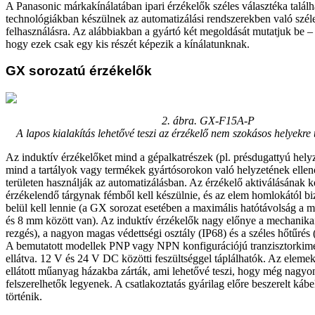
A Panasonic márkakínálatában ipari érzékelők széles választéka talál
technológiákban készülnek az automatizálási rendszerekben való szél
felhasználásra. Az alábbiakban a gyártó két megoldását mutatjuk be –
hogy ezek csak egy kis részét képezik a kínálatunknak.
GX sorozatú érzékelők
2. ábra. GX-F15A-P
A lapos kialakítás lehetővé teszi az érzékelő nem szokásos helyekre t
Az induktív érzékelőket mind a gépalkatrészek (pl. présdugattyú helyz
mind a tartályok vagy termékek gyártósorokon való helyzetének elle
területen használják az automatizálásban. Az érzékelő aktiválásának két
érzékelendő tárgynak fémből kell készülnie, és az elem homlokától b
belül kell lennie (a GX sorozat esetében a maximális hatótávolság a m
és 8 mm között van). Az induktív érzékelők nagy előnye a mechanikai 
rezgés), a nagyon magas védettségi osztály (IP68) és a széles hőtűrés 
A bemutatott modellek PNP vagy NPN konfigurációjú tranzisztorkim
ellátva. 12 V és 24 V DC közötti feszültséggel táplálhatók. Az elemek
ellátott műanyag házakba zárták, ami lehetővé teszi, hogy még nagyon
felszerelhetők legyenek. A csatlakoztatás gyárilag előre beszerelt kábe
történik.