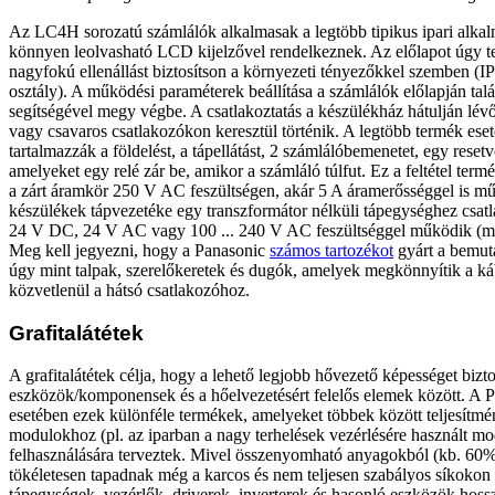
Az LC4H sorozatú számlálók alkalmasak a legtöbb tipikus ipari alkal
könnyen leolvasható LCD kijelzővel rendelkeznek. Az előlapot úgy t
nagyfokú ellenállást biztosítson a környezeti tényezőkkel szemben (I
osztály). A működési paraméterek beállítása a számlálók előlapján ta
segítségével megy végbe. A csatlakoztatás a készülékház hátulján lév
vagy csavaros csatlakozókon keresztül történik. A legtöbb termék ese
tartalmazzák a földelést, a tápellátást, 2 számlálóbemenetet, egy resetv
amelyeket egy relé zár be, amikor a számláló túlfut. Ez a feltétel termé
a zárt áramkör 250 V AC feszültségen, akár 5 A áramerősséggel is m
készülékek tápvezetéke egy transzformátor nélküli tápegységhez csatl
24 V DC, 24 V AC vagy 100 ... 240 V AC feszültséggel működik (mo
Meg kell jegyezni, hogy a Panasonic
számos tartozékot
gyárt a bemut
úgy mint talpak, szerelőkeretek és dugók, amelyek megkönnyítik a káb
közvetlenül a hátsó csatlakozóhoz.
Grafitalátétek
A grafitalátétek célja, hogy a lehető legjobb hővezető képességet bizto
eszközök/komponensek és a hőelvezetésért felelős elemek között. A 
esetében ezek különféle termékek, amelyeket többek között teljesít
modulokhoz (pl. az iparban a nagy terhelések vezérlésére használt mo
felhasználására terveztek. Mivel összenyomható anyagokból (kb. 60%
tökéletesen tapadnak még a karcos és nem teljesen szabályos síkokon 
tápegységek, vezérlők, driverek, inverterek és hasonló eszközök hossz