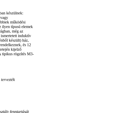
ban készülnek:
 vagy
őbbiek működési
 ilyen típusú elemek
rágban, még az
ismertetett induktív
énből készült) ház,
rendelkeznek, és 12
tején kijelző
 tipikus rögzítés M3-
tervezték
sztály fenntartását