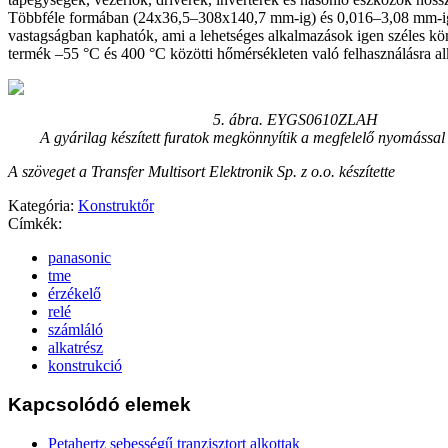
Többféle formában (24x36,5–308x140,7 mm-ig) és 0,016–3,08 mm-ig
vastagságban kaphatók, ami a lehetséges alkalmazások igen széles köré
termék –55 °C és 400 °C közötti hőmérsékleten való felhasználásra a
5. ábra. EYGS0610ZLAH
A gyárilag készített furatok megkönnyítik a megfelelő nyomással 
A szöveget a Transfer Multisort Elektronik Sp. z o.o. készítette
Kategória:
Konstruktőr
Címkék:
panasonic
tme
érzékelő
relé
számláló
alkatrész
konstrukció
Kapcsolódó elemek
Petahertz sebességű tranzisztort alkottak