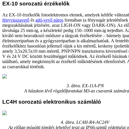
EX-10 sorozatú érzékelők
Az EX-10 érzékelők fotoelektromos elemek, amelyek kétféle változat
fényvisszaverő
és
adó-vevő páros
formában (a fénysugár jelenlétének
megszakításának jelzésére, azaz LIGH-ON vagy DARK-ON). Az el
távolsága 25 mm-ig, a készleteké pedig 150–1000 mm-ig terjedhet. Az
kiváló nem beavatkozó módszer a tárgyak érzékelésére – bármely ipa
élelmiszeriparban és a gyógyszeriparban is alkalmazhatóak. A fentebb 
érzékelőkhez hasonlóan jellemző rájuk a kis méretű, keskeny (polietil
amely 3,5x20,5x10 mm méretű. PNP/NPN tranzisztoros kivezetéssel 
V és 24 V DC közötti feszültséggel működnek. Az érzékelő házának te
található, amely megkönnyíti az érzékelő működésének ellenőrzését. A
as csavarokkal történik.
3. ábra. EX-11A-PN
A házakon lévő rögzítőfuratokat M3-as csavarok számára 
LC4H sorozatú elektronikus számláló
4. ábra. LC4H-R4-AC24V
Az előlap mögötti tömítés lehetővé teszi az IP66-szintű védettségi o