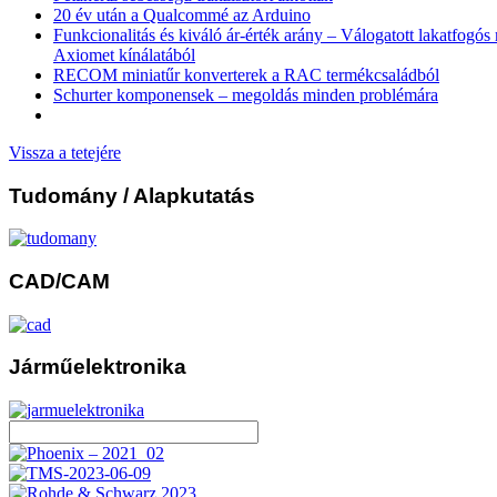
20 év után a Qualcommé az Arduino
Funkcionalitás és kiváló ár-érték arány – Válogatott lakatfogó
Axiomet kínálatából
RECOM miniatűr konverterek a RAC termékcsaládból
Schurter komponensek – megoldás minden problémára
Vissza a tetejére
Tudomány
/ Alapkutatás
CAD/CAM
Járműelektronika