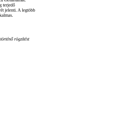
 terjedő
t jelenti. A legtöbb
lkalmas.
történő rögzítést