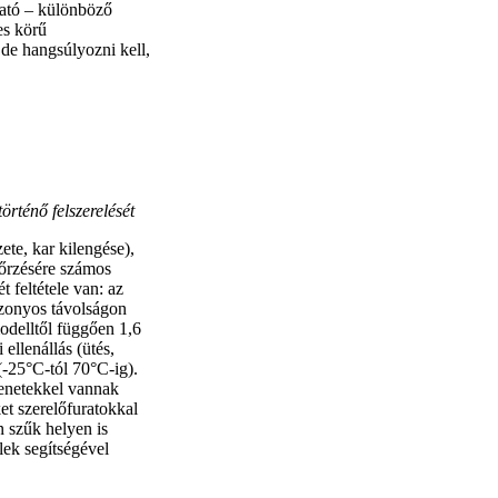
ható – különböző
es körű
 de hangsúlyozni kell,
örténő felszerelését
ete, kar kilengése),
nőrzésére számos
 feltétele van: az
izonyos távolságon
odelltől függően 1,6
ellenállás (ütés,
(-25°C-tól 70°C-ig).
enetekkel vannak
et szerelőfuratokkal
 szűk helyen is
lek segítségével