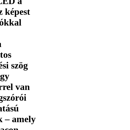
-LED a
 képest
zókkal
a
tos
ési szög
agy
rrel van
gszórói
atású
k – amely
acon –,