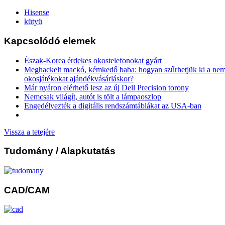
Hisense
kütyü
Kapcsolódó elemek
Észak-Korea érdekes okostelefonokat gyárt
Meghackelt mackó, kémkedő baba: hogyan szűrhetjük ki a nem
okosjátékokat ajándékvásárláskor?
Már nyáron elérhető lesz az új Dell Precision torony
Nemcsak világít, autót is tölt a lámpaoszlop
Engedélyezték a digitális rendszámtáblákat az USA-ban
Vissza a tetejére
Tudomány
/ Alapkutatás
CAD/CAM