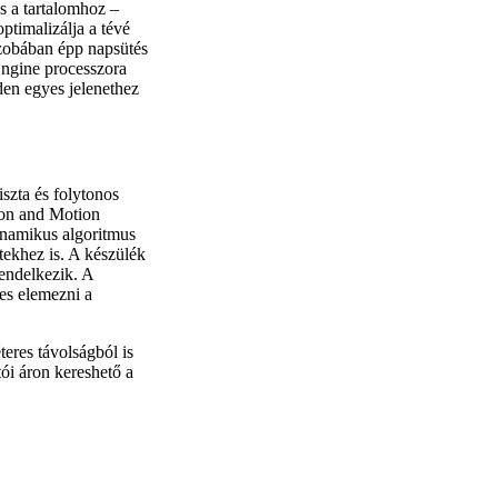
és a tartalomhoz –
timalizálja a tévé
 szobában épp napsütés
Engine processzora
den egyes jelenethez
szta és folytonos
ion and Motion
inamikus algoritmus
tekhez is. A készülék
endelkezik. A
es elemezni a
eres távolságból is
tói áron kereshető a