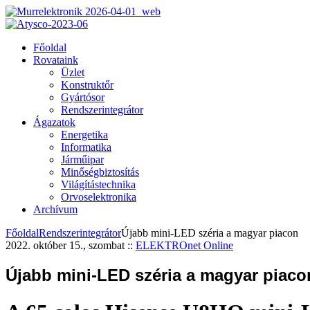
Főoldal
Rovataink
Üzlet
Konstruktőr
Gyártósor
Rendszerintegrátor
Ágazatok
Energetika
Informatika
Járműipar
Minőségbiztosítás
Világítástechnika
Orvoselektronika
Archívum
Főoldal
Rendszerintegrátor
Újabb mini-LED széria a magyar piacon
2022. október 15., szombat
::
ELEKTROnet Online
Újabb mini-LED széria a magyar piaco