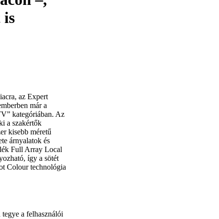
 is
iacra, az Expert
temberben már a
TV” kategóriában. Az
i a szakértők
er kisebb méretű
te árnyalatok és
lék Full Array Local
ozható, így a sötét
Dot Colour technológia
tegye a felhasználói