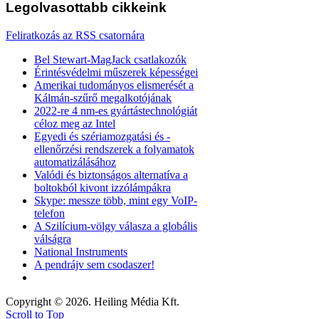
Legolvasottabb
cikkeink
Feliratkozás az RSS csatornára
Bel Stewart-MagJack csatlakozók
Érintésvédelmi műszerek képességei
Amerikai tudományos elismerését a
Kálmán-szűrő megalkotójának
2022-re 4 nm-es gyártástechnológiát
céloz meg az Intel
Egyedi és szériamozgatási és -
ellenőrzési rendszerek a folyamatok
automatizálásához
Valódi és biztonságos alternatíva a
boltokból kivont izzólámpákra
Skype: messze több, mint egy VoIP-
telefon
A Szilícium-völgy válasza a globális
válságra
National Instruments
A pendrájv sem csodaszer!
Copyright © 2026. Heiling Média Kft.
Scroll to Top