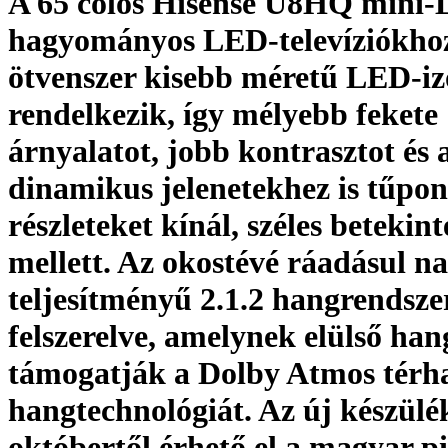
A 65 colos Hisense U8HQ mini
hagyományos LED-televíziókhoz
ötvenszer kisebb méretű LED-i
rendelkezik, így mélyebb fekete
árnyalatot, jobb kontrasztot és 
dinamikus jelenetekhez is tűpon
részleteket kínál, széles betekint
mellett. Az okostévé ráadásul n
teljesítményű 2.1.2 hangrendsze
felszerelve, amelynek elülső han
támogatják a Dolby Atmos térh
hangtechnológiát. Az új készülé
októbertől érhető el a magyar pi