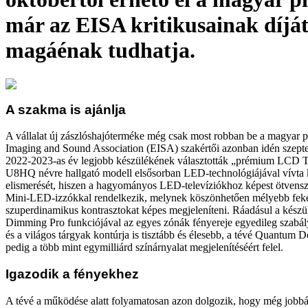
már az EISA kritikusainak díját
magáénak tudhatja.
A szakma is ajánlja
A vállalat új zászlóshajóterméke még csak most robban be a magyar p
Imaging and Sound Association (EISA) szakértői azonban idén szep
2022-2023-as év legjobb készülékének választották „prémium LCD 
U8HQ névre hallgató modell elsősorban LED-technológiájával vívta k
elismerését, hiszen a hagyományos LED-televíziókhoz képest ötvensz
Mini-LED-izzókkal rendelkezik, melynek köszönhetően mélyebb feke
szuperdinamikus kontrasztokat képes megjeleníteni. Ráadásul a készü
Dimming Pro funkciójával az egyes zónák fényereje egyedileg szabály
és a világos tárgyak kontúrja is tisztább és élesebb, a tévé Quantum 
pedig a több mint egymilliárd színárnyalat megjelenítéséért felel.
Igazodik a fényekhez
A tévé a működése alatt folyamatosan azon dolgozik, hogy még jobbá 