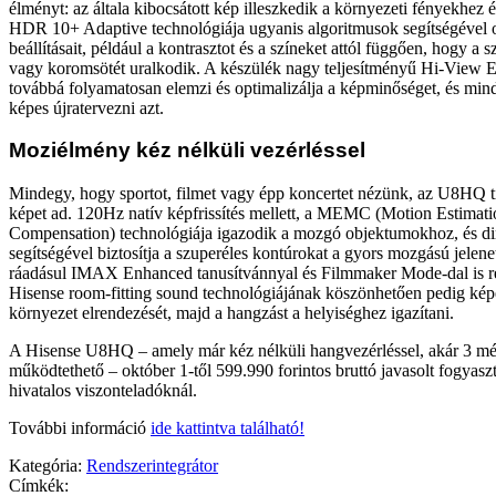
élményt: az általa kibocsátott kép illeszkedik a környezeti fényekhez 
HDR 10+ Adaptive technológiája ugyanis algoritmusok segítségével op
beállításait, például a kontrasztot és a színeket attól függően, hogy a
vagy koromsötét uralkodik. A készülék nagy teljesítményű Hi-View 
továbbá folyamatosan elemzi és optimalizálja a képminőséget, és min
képes újratervezni azt.
Moziélmény kéz nélküli vezérléssel
Mindegy, hogy sportot, filmet vagy épp koncertet nézünk, az U8HQ ti
képet ad. 120Hz natív képfrissítés mellett, a MEMC (Motion Estimat
Compensation) technológiája igazodik a mozgó objektumokhoz, és d
segítségével biztosítja a szuperéles kontúrokat a gyors mozgású jelene
ráadásul IMAX Enhanced tanusítvánnyal és Filmmaker Mode-dal is r
Hisense room-fitting sound technológiájának köszönhetően pedig kép
környezet elrendezését, majd a hangzást a helyiséghez igazítani.
A Hisense U8HQ – amely már kéz nélküli hangvezérléssel, akár 3 mét
működtethető – október 1-től 599.990 forintos bruttó javasolt fogyasz
hivatalos viszonteladóknál.
További információ
ide kattintva található!
Kategória:
Rendszerintegrátor
Címkék: