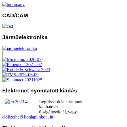
CAD/CAM
Járműelektronika
Elektronet
nyomtatott kiadás
Legfrissebb lapszámunk
kapható az
újságárusoknál, vagy
előfizethető honlapunkon, itt!