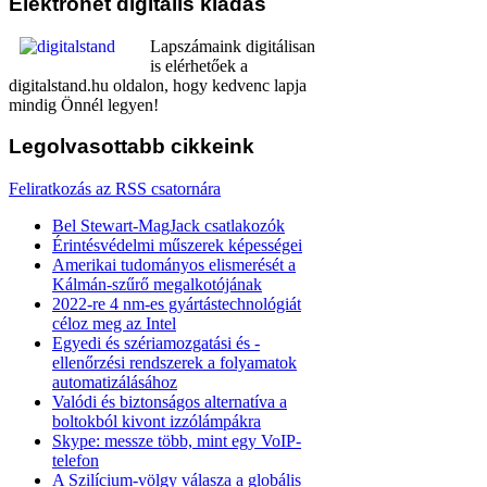
Elektronet
digitális kiadás
Lapszámaink digitálisan
is elérhetőek a
digitalstand.hu oldalon, hogy kedvenc lapja
mindig Önnél legyen!
Legolvasottabb
cikkeink
Feliratkozás az RSS csatornára
Bel Stewart-MagJack csatlakozók
Érintésvédelmi műszerek képességei
Amerikai tudományos elismerését a
Kálmán-szűrő megalkotójának
2022-re 4 nm-es gyártástechnológiát
céloz meg az Intel
Egyedi és szériamozgatási és -
ellenőrzési rendszerek a folyamatok
automatizálásához
Valódi és biztonságos alternatíva a
boltokból kivont izzólámpákra
Skype: messze több, mint egy VoIP-
telefon
A Szilícium-völgy válasza a globális