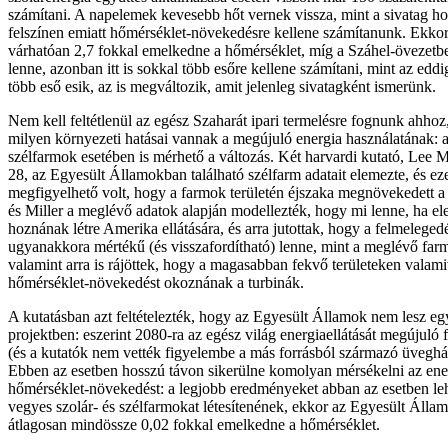
számítani. A napelemek kevesebb hőt vernek vissza, mint a sivatag h
felszínen emiatt hőmérséklet-növekedésre kellene számítanunk. Ekko
várhatóan 2,7 fokkal emelkedne a hőmérséklet, míg a Száhel-övezet
lenne, azonban itt is sokkal több esőre kellene számítani, mint az edd
több eső esik, az is megváltozik, amit jelenleg sivatagként ismerünk.
Nem kell feltétlenül az egész Szaharát ipari termelésre fognunk ahhoz
milyen környezeti hatásai vannak a megújuló energia használatának:
szélfarmok esetében is mérhető a változás. Két harvardi kutató, Lee M
28, az Egyesült Államokban található szélfarm adatait elemezte, és ez
megfigyelhető volt, hogy a farmok területén éjszaka megnövekedett a
és Miller a meglévő adatok alapján modellezték, hogy mi lenne, ha el
hoznának létre Amerika ellátására, és arra jutottak, hogy a felmeleged
ugyanakkora mértékű (és visszafordítható) lenne, mint a meglévő far
valamint arra is rájöttek, hogy a magasabban fekvő területeken valam
hőmérséklet-növekedést okoznának a turbinák.
A kutatásban azt feltételezték, hogy az Egyesült Államok nem lesz e
projektben: eszerint 2080-ra az egész világ energiaellátását megújuló
(és a kutatók nem vették figyelembe a más forrásból származó üveghá
Ebben az esetben hosszú távon sikerülne komolyan mérsékelni az ene
hőmérséklet-növekedést: a legjobb eredményeket abban az esetben leh
vegyes szolár- és szélfarmokat létesítenének, ekkor az Egyesült Állam
átlagosan mindössze 0,02 fokkal emelkedne a hőmérséklet.