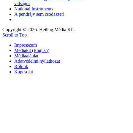
válságra
National Instruments
A pendrájv sem csodaszer!
Copyright © 2026. Heiling Média Kft.
Scroll to Top
Impresszum
Mediakit (English)
Médiaajánlat
Adatvédelmi nyilatkozat
Rólunk
Kapcsolat