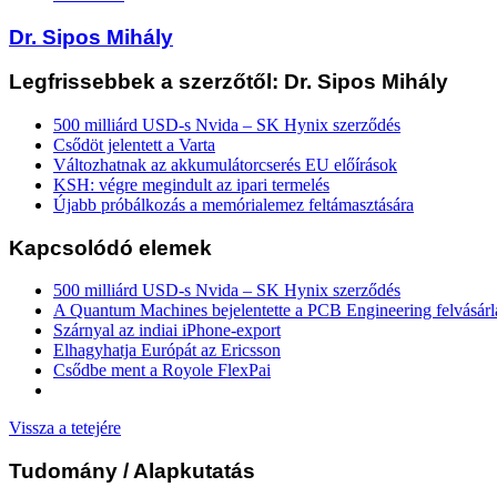
Dr. Sipos Mihály
Legfrissebbek a szerzőtől: Dr. Sipos Mihály
500 milliárd USD-s Nvida – SK Hynix szerződés
Csődöt jelentett a Varta
Változhatnak az akkumulátorcserés EU előírások
KSH: végre megindult az ipari termelés
Újabb próbálkozás a memórialemez feltámasztására
Kapcsolódó elemek
500 milliárd USD-s Nvida – SK Hynix szerződés
A Quantum Machines bejelentette a PCB Engineering felvásárl
Szárnyal az indiai iPhone-export
Elhagyhatja Európát az Ericsson
Csődbe ment a Royole FlexPai
Vissza a tetejére
Tudomány
/ Alapkutatás