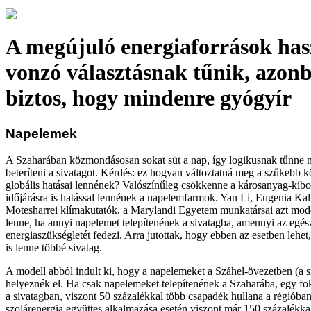
A megújuló energiaforrások has
vonzó választásnak tűnik, azo
biztos, hogy mindenre gyógyír
Napelemek
A Szaharában közmondásosan sokat süt a nap, így logikusnak tűnne 
beteríteni a sivatagot. Kérdés: ez hogyan változtatná meg a szűkebb k
globális hatásai lennének? Valószínűleg csökkenne a károsanyag-kiboc
időjárásra is hatással lennének a napelemfarmok. Yan Li, Eugenia Kal
Motesharrei klímakutatók, a Marylandi Egyetem munkatársai azt mod
lenne, ha annyi napelemet telepítenének a sivatagba, amennyi az egés
energiaszükségletét fedezi. Arra jutottak, hogy ebben az esetben lehe
is lenne többé sivatag.
A modell abból indult ki, hogy a napelemeket a Száhel-övezetben (a s
helyeznék el. Ha csak napelemeket telepítenének a Szaharába, egy f
a sivatagban, viszont 50 százalékkal több csapadék hullana a régióban,
szolárenergia együttes alkalmazása esetén viszont már 150 százalékkal