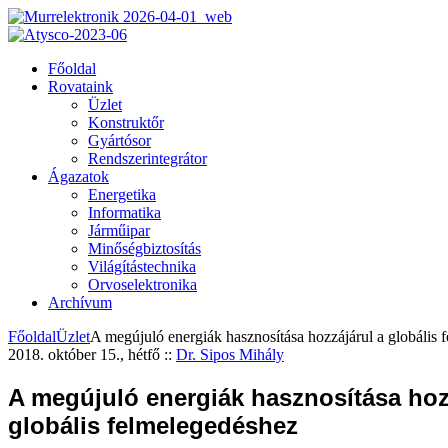
Főoldal
Rovataink
Üzlet
Konstruktőr
Gyártósor
Rendszerintegrátor
Ágazatok
Energetika
Informatika
Járműipar
Minőségbiztosítás
Világítástechnika
Orvoselektronika
Archívum
Főoldal
Üzlet
A megújuló energiák hasznosítása hozzájárul a globális 
2018. október 15., hétfő
::
Dr. Sipos Mihály
A megújuló energiák hasznosítása hoz
globális felmelegedéshez