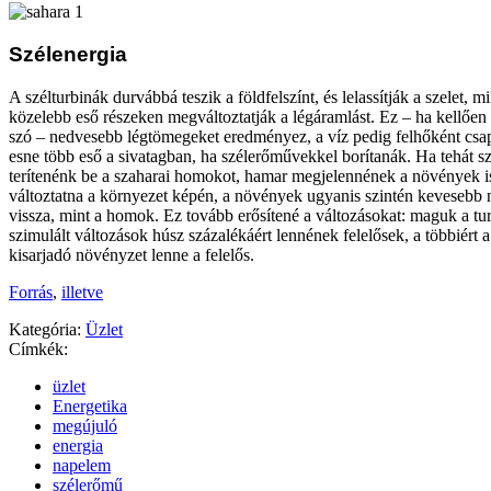
Szélenergia
A szélturbinák durvábbá teszik a földfelszínt, és lelassítják a szelet, 
közelebb eső részeken megváltoztatják a légáramlást. Ez – ha kellően 
szó – nedvesebb légtömegeket eredményez, a víz pedig felhőként csapó
esne több eső a sivatagban, ha szélerőművekkel borítanák. Ha tehát s
terítenénk be a szaharai homokot, hamar megjelennének a növények i
változtatna a környezet képén, a növények ugyanis szintén kevesebb 
vissza, mint a homok. Ez tovább erősítené a változásokat: maguk a tu
szimulált változások húsz százalékáért lennének felelősek, a többiért a
kisarjadó növényzet lenne a felelős.
Forrás
,
illetve
Kategória:
Üzlet
Címkék:
üzlet
Energetika
megújuló
energia
napelem
szélerőmű