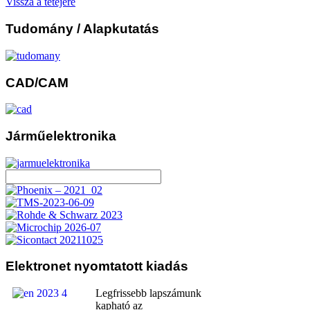
Vissza a tetejére
Tudomány
/ Alapkutatás
CAD/CAM
Járműelektronika
Elektronet
nyomtatott kiadás
Legfrissebb lapszámunk
kapható az