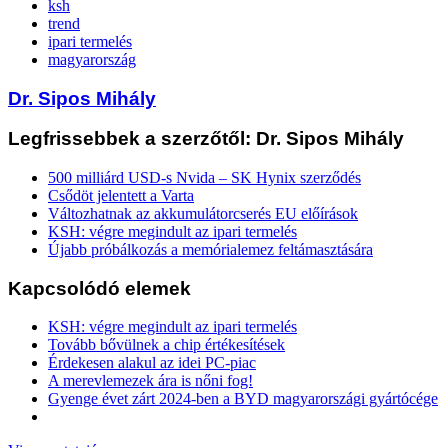
ksh
trend
ipari termelés
magyarország
Dr. Sipos Mihály
Legfrissebbek a szerzőtől: Dr. Sipos Mihály
500 milliárd USD-s Nvida – SK Hynix szerződés
Csődöt jelentett a Varta
Változhatnak az akkumulátorcserés EU előírások
KSH: végre megindult az ipari termelés
Újabb próbálkozás a memórialemez feltámasztására
Kapcsolódó elemek
KSH: végre megindult az ipari termelés
Tovább bővülnek a chip értékesítések
Érdekesen alakul az idei PC-piac
A merevlemezek ára is nőni fog!
Gyenge évet zárt 2024-ben a BYD magyarországi gyártócége