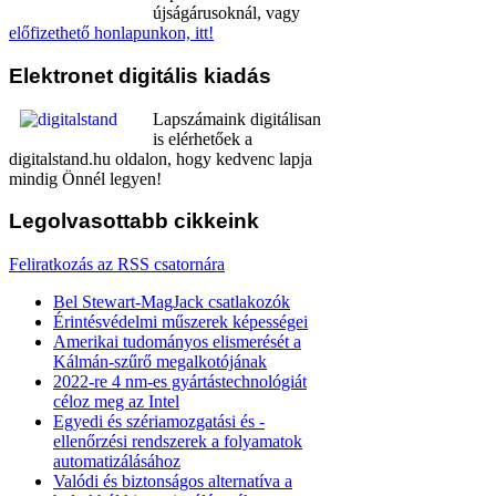
újságárusoknál, vagy
előfizethető honlapunkon, itt!
Elektronet
digitális kiadás
Lapszámaink digitálisan
is elérhetőek a
digitalstand.hu oldalon, hogy kedvenc lapja
mindig Önnél legyen!
Legolvasottabb
cikkeink
Feliratkozás az RSS csatornára
Bel Stewart-MagJack csatlakozók
Érintésvédelmi műszerek képességei
Amerikai tudományos elismerését a
Kálmán-szűrő megalkotójának
2022-re 4 nm-es gyártástechnológiát
céloz meg az Intel
Egyedi és szériamozgatási és -
ellenőrzési rendszerek a folyamatok
automatizálásához
Valódi és biztonságos alternatíva a