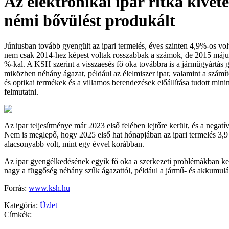
Az elektronikai ipar ritka kivét
némi bővülést produkált
Júniusban tovább gyengült az ipari termelés, éves szinten 4,9%-os vol
nem csak 2014-hez képest voltak rosszabbak a számok, de 2015 május
%-kal. A KSH szerint a visszaesés fő oka továbbra is a járműgyártás 
miközben néhány ágazat, például az élelmiszer ipar, valamint a számít
és optikai termékek és a villamos berendezések előállítása tudott min
felmutatni.
Az ipar teljesítménye már 2023 első felében lejtőre került, és a negatív 
Nem is meglepő, hogy 2025 első hat hónapjában az ipari termelés 3,9
alacsonyabb volt, mint egy évvel korábban.
Az ipar gyengélkedésének egyik fő oka a szerkezeti problémákban ke
nagy a függőség néhány szűk ágazattól, például a jármű- és akkumulát
Forrás:
www.ksh.hu
Kategória:
Üzlet
Címkék: