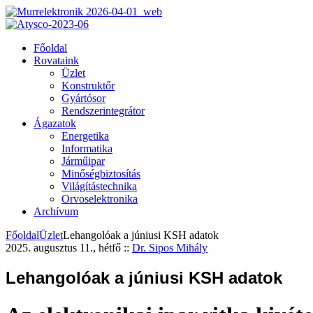
Főoldal
Rovataink
Üzlet
Konstruktőr
Gyártósor
Rendszerintegrátor
Ágazatok
Energetika
Informatika
Járműipar
Minőségbiztosítás
Világítástechnika
Orvoselektronika
Archívum
Főoldal
Üzlet
Lehangolóak a júniusi KSH adatok
2025. augusztus 11., hétfő
::
Dr. Sipos Mihály
Lehangolóak a júniusi KSH adatok