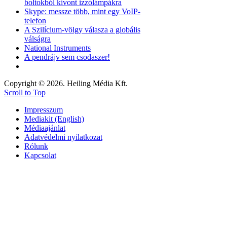
boltokból kivont izzólámpákra
Skype: messze több, mint egy VoIP-
telefon
A Szilícium-völgy válasza a globális
válságra
National Instruments
A pendrájv sem csodaszer!
Copyright © 2026. Heiling Média Kft.
Scroll to Top
Impresszum
Mediakit (English)
Médiaajánlat
Adatvédelmi nyilatkozat
Rólunk
Kapcsolat