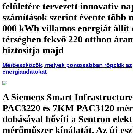
felületére tervezett innovatív 
számítások szerint évente több 
000 kWh villamos energiát állít e
térségben fekvő 220 otthon áram
biztosítja majd
Mérőeszközök, melyek pontosabban rögzítik az
energiaadatokat
A Siemens Smart Infrastructur
PAC3220 és 7KM PAC3120 mérő
dobásával bővíti a Sentron elek
mérőműszer kínálatát. Az új es