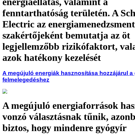
energiaellátás, valamint a
fenntarthatóság területén. A Sc
Electric az energiamenedzsment
szakértőjeként bemutatja az öt
legjellemzőbb rizikófaktort, va
azok hatékony kezelését
A megújuló energiák hasznosítása hozzájárul a 
felmelegedéshez
A megújuló energiaforrások has
vonzó választásnak tűnik, azo
biztos, hogy mindenre gyógyír