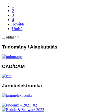
1
2
3
4
Tovább
Utolsó
1. oldal / 4
Tudomány
/ Alapkutatás
CAD/CAM
Járműelektronika