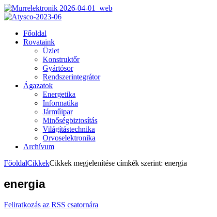
Főoldal
Rovataink
Üzlet
Konstruktőr
Gyártósor
Rendszerintegrátor
Ágazatok
Energetika
Informatika
Járműipar
Minőségbiztosítás
Világítástechnika
Orvoselektronika
Archívum
Főoldal
Cikkek
Cikkek megjelenítése címkék szerint: energia
energia
Feliratkozás az RSS csatornára