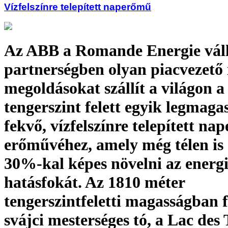
Vízfelszínre telepített naperőmű
Az ABB a Romande Energie váll
partnerségben olyan piacvezető 
megoldásokat szállít a világon a
tengerszint felett egyik legmag
fekvő, vízfelszínre telepített na
erőművéhez, amely még télen is
30%-kal képes növelni az energ
hatásfokát. Az 1810 méter
tengerszintfeletti magasságban 
svájci mesterséges tó, a Lac des 