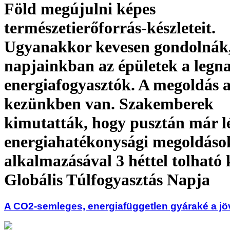
Föld megújulni képes
természetierőforrás-készleteit.
Ugyanakkor kevesen gondolnák
napjainkban az épületek a legn
energiafogyasztók. A megoldás 
kezünkben van. Szakemberek
kimutatták, hogy pusztán már l
energiahatékonysági megoldáso
alkalmazásával 3 héttel tolható 
Globális Túlfogyasztás Napja
A CO2-semleges, energiafüggetlen gyáraké a jö