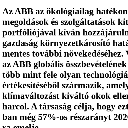
Az ABB az ökológiailag hatéko
megoldások és szolgáltatások ki
portfóliójával kíván hozzájáruln
gazdaság környezetkárosító hat
mentes további növekedéséhez. 
az ABB globális összbevételéne
több mint fele olyan technológi
értékesítéséből származik, amel
klímaváltozást kiváltó okok elle
harcol. A társaság célja, hogy ez
ban még 57%-os részarányt 202
ra emelje