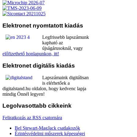
Elektronet
nyomtatott kiadás
Legfrissebb lapszámunk
kapható az
újságárusoknál, vagy
előfizethető honlapunkon, itt!
Elektronet
digitális kiadás
Lapszámaink digitálisan
is elérhetőek a
digitalstand.hu oldalon, hogy kedvenc lapja
mindig Önnél legyen!
Legolvasottabb
cikkeink
Feliratkozás az RSS csatornára
Bel Stewart-MagJack csatlakozók
Érintésvédelmi műszerek képességei