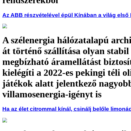
rendszerekből
Az ABB részvételével épül Kínában a világ els
A szélenergia hálózatalapú arch
át történő szállítása olyan stabil
megbízható áramellátást biztosí
kielégíti a 2022-es pekingi téli o
játékok alatt jelentkező nagyob
villamosenergia-igényt is
Ha az élet citrommal kínál, csinálj belőle limoná