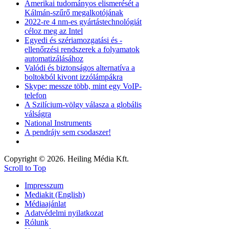
Amerikai tudományos elismerését a
Kálmán-szűrő megalkotójának
2022-re 4 nm-es gyártástechnológiát
céloz meg az Intel
Egyedi és szériamozgatási és -
ellenőrzési rendszerek a folyamatok
automatizálásához
Valódi és biztonságos alternatíva a
boltokból kivont izzólámpákra
Skype: messze több, mint egy VoIP-
telefon
A Szilícium-völgy válasza a globális
válságra
National Instruments
A pendrájv sem csodaszer!
Copyright © 2026. Heiling Média Kft.
Scroll to Top
Impresszum
Mediakit (English)
Médiaajánlat
Adatvédelmi nyilatkozat
Rólunk