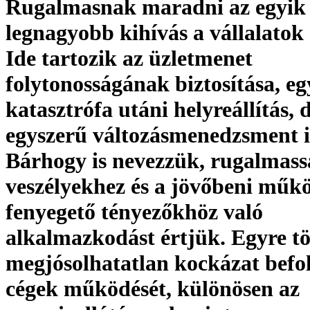
Rugalmasnak maradni az egyik
legnagyobb kihívás a vállalatok
Ide tartozik az üzletmenet
folytonosságának biztosítása, eg
katasztrófa utáni helyreállítás, 
egyszerű változásmenedzsment i
Bárhogy is nevezzük, rugalmassá
veszélyekhez és a jövőbeni műk
fenyegető tényezőkhöz való
alkalmazkodást értjük. Egyre tö
megjósolhatatlan kockázat befol
cégek működését, különösen az