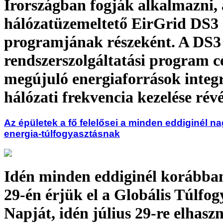
Írországban fogják alkalmazni, 
hálózatüzemeltető EirGrid DS3
programjának részeként. A DS3
rendszerszolgáltatási program cé
megújuló energiaforrások integr
hálózati frekvencia kezelése rév
Az épületek a fő felelősei a minden eddiginél n
energia-túlfogyasztásnak
Idén minden eddiginél korábban
29-én érjük el a Globális Túlfog
Napját, idén július 29-re elhasz