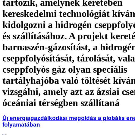
tartozik, amelynek keretében
kereskedelmi technológiát kívá
kidolgozni a hidrogén cseppfoly
és szállításához. A projekt keret
barnaszén-gázosítást, a hidrogé
cseppfolyósítását, tárolását, val
cseppfolyós gáz olyan speciális
tartályhajóba való töltését kívá
vizsgálni, amely azt az ázsiai cs
óceániai térségben szállítaná
Új energiagazdálkodási megoldás a globális ene
folyamatában