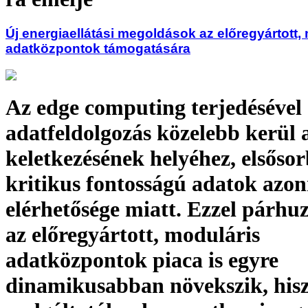
Új energiaellátási megoldások az előregyártott,
adatközpontok támogatására
Az edge computing terjedésével
adatfeldolgozás közelebb kerül 
keletkezésének helyéhez, elsőso
kritikus fontosságú adatok azon
elérhetősége miatt. Ezzel párh
az előregyártott, moduláris
adatközpontok piaca is egyre
dinamikusabban növekszik, his