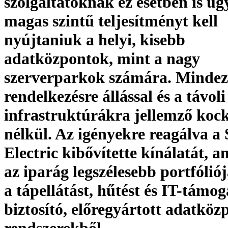
szolgáltatóknak ez esetben is ug
magas szintű teljesítményt kell
nyújtaniuk a helyi, kisebb
adatközpontok, mint a nagy
szerverparkok számára. Mindez
rendelkezésre állással és a távoli
infrastruktúrákra jellemző koc
nélkül. Az igényekre reagálva a
Electric kibővítette kínálatát, a
az iparág legszélesebb portfólió
a tápellátást, hűtést és IT-támog
biztosító, előregyártott adatköz