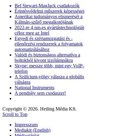
Bel Stewart-MagJack csatlakozók
Érintésvédelmi műszerek képességei
Amerikai tudományos elismerését a
Kálmán-szűrő megalkotójának
2022-re 4 nm-es gyártástechnológiát
céloz meg az Intel
Egyedi és szériamozgatási és -
ellenőrzési rendszerek a folyamatok
automatizálásához
Valódi és biztonságos alternatíva a
boltokból kivont izzólámpákra
Skype: messze több, mint egy VoIP-
telefon
A Szilícium-völgy válasza a globális
válságra
National Instruments
A pendrájv sem csodaszer!
Copyright © 2026. Heiling Média Kft.
Scroll to Top
Impresszum
Mediakit (English)
Médiaajánlat