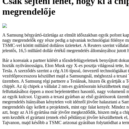
Csak sejteni lehet, hogy ki a chi
megrendelője
A Samsung bérgyártó-üzletága az elmúlt időszakban egyik pofont kapt
nagy megrendelők egy része pedig a tajvaniak technológiai fölénye mi
TSMC-vel kötött milliárd dolláros üzleteket. A Reuters szerint vállala
jelentős, 16,5 milliárd dollár értékű megrendelés állományához jutott
Bár a koreaiak a partner kilétét a tőzsdefelügyeletnek benyújtott do
hozták nyilvánosságra, Elon Musk egy X-es posztja világossá tette, 
Tesla. A szerződés szerint a cég A16 típusú, önvezető technológiákat
vezérlőprocesszora készülhet majd a Samsungnál, méghozzá a texasi T
üzemben. A Samsung régi partnere a Teslának, hiszen ők gyártják a T
chipjét. Az új chipek a vállalat 2 nm-es gyártósorain készülhetnek maj
felfuttatásához éppen a most bejelentetthez hasonló, nagy volumenű m
az egyik kulcsot. Ugyanis a texasi gyárban az első gyártósorok üzembe
megrendelés hiányában kénytelen volt idénről jövőre halasztani a Sa
megrendelés úgy kellett a projektnek, mint egy falat kenyér. Mindez 
azt, hogy az A16 gyártása már jövőre megkezdődik, hiszen még a chip
sem kezdték el gyártani (ennek első példányai jövőre készülhetnek el,
Tajvanon, majd később a TSMC arizonai gyárában folytatódhat a term