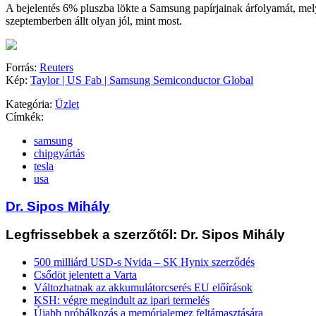
A bejelentés 6% pluszba lökte a Samsung papírjainak árfolyamát, mely
szeptemberben állt olyan jól, mint most.
Forrás:
Reuters
Kép:
Taylor | US Fab | Samsung Semiconductor Global
Kategória:
Üzlet
Címkék:
samsung
chipgyártás
tesla
usa
Dr. Sipos Mihály
Legfrissebbek a szerzőtől: Dr. Sipos Mihály
500 milliárd USD-s Nvida – SK Hynix szerződés
Csődöt jelentett a Varta
Változhatnak az akkumulátorcserés EU előírások
KSH: végre megindult az ipari termelés
Újabb próbálkozás a memórialemez feltámasztására