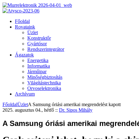
Főoldal
Rovataink
Üzlet
Konstruktőr
Gyártósor
Rendszerintegrátor
Ágazatok
Energetika
Informatika
Járműipar
Minőségbiztosítás
Világítástechnika
Orvoselektronika
Archívum
Főoldal
Üzlet
A Samsung óriási amerikai megrendelést kapott
2025. augusztus 04., hétfő
::
Dr. Sipos Mihály
A Samsung óriási amerikai megrendelé