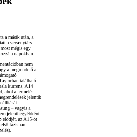
pek
a a másik után, a
att a versenytárs
t most mégis egy
 hozzá a napokban.
kumentációban nem
hogy a megrendelő a
 támogató
aylorban található
esla kurrens, A14
d, ahol a termelés
egrendelések jelentik
állítását
msung – vagyis a
nem jelenti egyébként
 elődjét, az A15-öt
 első fázisban
elés).