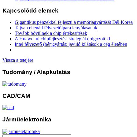
Kapcsolódó elemek
Gigantikus pénzekkel fejleszti a memóriagyártását Dél-Korea
Tajvan ellenáll félvezetőipara lenyúlásának
Tovább bővülnek a chip értékesítések
A Huawei új chipfejlesztési stratégiát dolgozott ki
Intel félvezető (bér)gyártás: javuló kilátások a cég életében
Vissza a tetejére
Tudomány
/ Alapkutatás
CAD/CAM
Járműelektronika