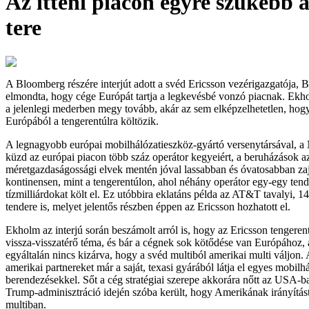
Az itteni piacon egyre szűkebb a
tere
A Bloomberg részére interjút adott a svéd Ericsson vezérigazgatója,
elmondta, hogy cége Európát tartja a legkevésbé vonzó piacnak. Ekh
a jelenlegi mederben megy tovább, akár az sem elképzelhetetlen, hog
Európából a tengerentúlra költözik.
A legnagyobb európai mobilhálózatieszköz-gyártó versenytársával, a
küzd az európai piacon több száz operátor kegyeiért, a beruházások 
méretgazdaságossági elvek mentén jóval lassabban és óvatosabban za
kontinensen, mint a tengerentúlon, ahol néhány operátor egy-egy tend
tízmilliárdokat költ el. Ez utóbbira eklatáns példa az AT&T tavalyi, 14
tendere is, melyet jelentős részben éppen az Ericsson hozhatott el.
Ekholm az interjú során beszámolt arról is, hogy az Ericsson tengeren
vissza-visszatérő téma, és bár a cégnek sok kötődése van Európához, 
egyáltalán nincs kizárva, hogy a svéd multiból amerikai multi váljon.
amerikai partnereket már a saját, texasi gyárából látja el egyes mobilhá
berendezésekkel. Sőt a cég stratégiai szerepe akkorára nőtt az USA-b
Trump-adminisztráció idején szóba került, hogy Amerikának irányítást
multiban.