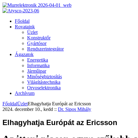
Főoldal
Rovataink
Üzlet
Konstruktőr
Gyártósor
Rendszerintegrátor
Ágazatok
Energetika
Informatika
Járműipar
Minőségbiztosítás
Világítástechnika
Orvoselektronika
Archívum
Főoldal
Üzlet
Elhagyhatja Európát az Ericsson
2024. december 10., kedd
::
Dr. Sipos Mihály
Elhagyhatja Európát az Ericsson