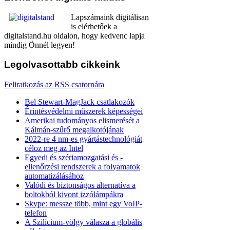
Lapszámaink digitálisan
is elérhetőek a
digitalstand.hu oldalon, hogy kedvenc lapja
mindig Önnél legyen!
Legolvasottabb
cikkeink
Feliratkozás az RSS csatornára
Bel Stewart-MagJack csatlakozók
Érintésvédelmi műszerek képességei
Amerikai tudományos elismerését a
Kálmán-szűrő megalkotójának
2022-re 4 nm-es gyártástechnológiát
céloz meg az Intel
Egyedi és szériamozgatási és -
ellenőrzési rendszerek a folyamatok
automatizálásához
Valódi és biztonságos alternatíva a
boltokból kivont izzólámpákra
Skype: messze több, mint egy VoIP-
telefon
A Szilícium-völgy válasza a globális