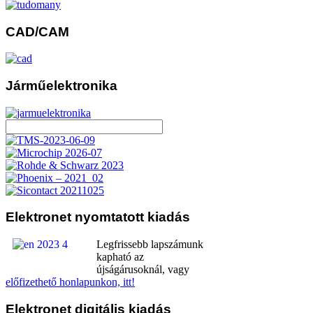
CAD/CAM
Járműelektronika
Elektronet
nyomtatott kiadás
Legfrissebb lapszámunk
kapható az
újságárusoknál, vagy
előfizethető honlapunkon, itt!
Elektronet
digitális kiadás