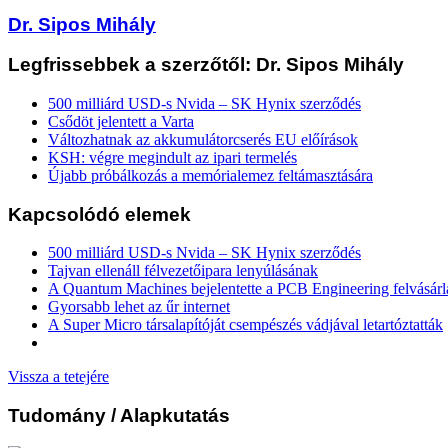
Dr. Sipos Mihály
Legfrissebbek a szerzőtől: Dr. Sipos Mihály
500 milliárd USD-s Nvida – SK Hynix szerződés
Csődöt jelentett a Varta
Változhatnak az akkumulátorcserés EU előírások
KSH: végre megindult az ipari termelés
Újabb próbálkozás a memórialemez feltámasztására
Kapcsolódó elemek
500 milliárd USD-s Nvida – SK Hynix szerződés
Tajvan ellenáll félvezetőipara lenyúlásának
A Quantum Machines bejelentette a PCB Engineering felvásárl
Gyorsabb lehet az űr internet
A Super Micro társalapítóját csempészés vádjával letartóztatták
Vissza a tetejére
Tudomány
/ Alapkutatás