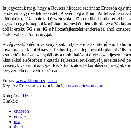
Itt jegyezzük meg, hogy a Reuters híradása szerint az Ericsson egy in
tenderen is győzedelmeskedett. A svéd cég a Bharti Airtel számára szá
különböző, 5G-s hálózati összetevőket, több milliárd dollár értékben. 
egészen egy hónappal korábban nyertesként lett kihirdetve a Vodafone
dollár értékű 5G-s és 4G-s hálózatfejlesztési tenderén is, ahol konzor
Nokiával és a Samsunggal.
A cégvezető kitért a versenytársak helyzetére is az interjúban. Ekholm 
továbbra is a kínai Huawei Technologies a legnagyobb piaci riválisa,
szankciók hatásait – legalábbis a mobilhálózati divízió – teljesen lerá
kínaiakkal elsősorban a kutatás-fejlesztési tevékenység erősítésével pr
versenyt, valamint az OpenRAN hálózatok felkarolásával, még akkor i
fegyver lehet a svédek számára.
Forrás:
www.bloomberg.com
Kép: Az Ericcson texasi telephelye
www.ericsson.com
Kategória:
Üzlet
Címkék:
ericsson
európa
usa
üzlet