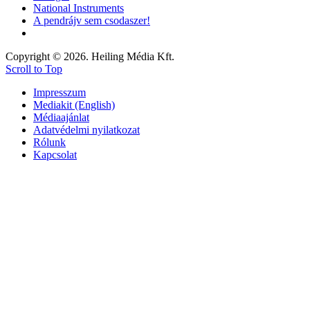
National Instruments
A pendrájv sem csodaszer!
Copyright © 2026. Heiling Média Kft.
Scroll to Top
Impresszum
Mediakit (English)
Médiaajánlat
Adatvédelmi nyilatkozat
Rólunk
Kapcsolat