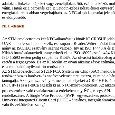
adatokat, linkeket, képeket vagy zenefájlokat. Sőt, ezáltal a közös mob
válik. Habár ez a párosítás két, Bluetooth-képes készülékkel egyszer
energiatakarékosabban végrehajtható, az NFC-alapú kapcsolat jelent
és előnyösebb.
NFC-elemek
Az STMicroelectronics két NFC-alkatrészt is kínál: IC CR95HF jelfor
UART-interfésszel rendelkezik, és csupán a Reader/Writer-módot támog
arány az ISO/IEC szabvány szerint változó. Így az ISO 14443 A és B
Kibit/s bruttó adatátviteli arány érhető el, az ISO 18092 esetén 424 Kib
ISO 15693 esetén pedig csupán 52 Kibit/s. Az olvasási hatótávolsá
esetén a legnagyobb. Ez az IC ideális az olyan alkalmazások számára, 
és a munkaidő-nyilvántartó rendszerek.
Az STMicroelectronics ST21NFCA System-on-Chip (SoC)-megoldása
rendszer összes hardver- és szoftver-elemét tartalmazza, és mind a 
támogatja. Az olyan szabványok mellett, amelyeket a CR95HF is t
(NFCIP-1) és a FeliCa egészíti ki az NFC-mikrokontrollert. Az alkatr
2
processzorhoz való csatlakoztatása érdekében egy I
C-, és egy SPI-int
rendelkezésre. A Single Wire Protocol (SWP - egyvezetékes protokoll)
Universal Integrated Circuit Card (UICC - általános, integrált áramkö
való összeköttetésre szolgál.