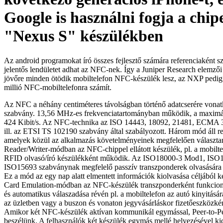
Google is használni fogja a chipe
"Nexus S" készülékben
Az android programokat író összes fejlesztő számára referenciaként 
jelentős lendületet adhat az NFC-nek. Így a Juniper Research elemzői a
jövőre minden ötödik mobiltelefon NFC-készülék lesz, az NXP pedi
millió NFC-mobiltelefonra számít.
Az NFC a néhány centiméteres távolságban történő adatcserére vonatk
szabvány. 13,56 MHz-es frekvenciatartományban működik, a maximáli
424 Kibit/s. Az NFC-technika az ISO 14443, 18092, 21481, ECMA 3
ill. az ETSI TS 102190 szabvány által szabályozott. Három mód áll r
amelyek közül az alkalmazás követelményeinek megfelelően választan
Reader/Writer-módban az NFC-chippel ellátott készülék, pl. a mobilt
RFID olvasó/író készülékként működik. Az ISO18000-3 Mod1, ISO1
ISO15693 szabványnak megfelelő passzív transzponderek olvasására v
Ez a mód az egy nap alatt elmentett információk kiolvasása céljából k
Card Emulation-módban az NFC-készülék transzponderként funkcioná
és automatikus válaszadása révén pl. a mobiltelefon az autó kinyitásár
az üzletben vagy a buszon és vonaton jegyvásárláskor fizetőeszközké
Amikor két NFC-készülék aktívan kommunikál egymással, Peer-to-P
beszélünk. A felhasználók két készülék egymás mellé helyezésével kic