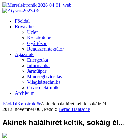
Főoldal
Rovataink
Üzlet
Konstruktőr
Gyártósor
Rendszerintegrátor
Ágazatok
Energetika
Informatika
Járműipar
Minőségbiztosítás
Világítástechnika
Orvoselektronika
Archívum
Főoldal
Konstruktőr
Akinek halálhírét keltik, sokáig él...
2012. november 06., kedd
::
Bernd Hantsche
Akinek halálhírét keltik, sokáig él...