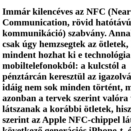
Immár kilencéves az NFC (Near
Communication, rövid hatótáv
kommunikáció) szabvány. Anna
csak úgy hemzsegtek az ötletek,
mindent hozhat ki e technológia
mobiltelefonokból: a kulcstól a
pénztárcán keresztül az igazolv
idáig nem sok minden történt, 
azonban a tervek szerint valóra 
látszanak a korábbi ötletek, hisz
szerint az Apple NFC-chippel lát
következő generációs iPhone-t, é