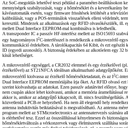
Az SoC-megoldás lehetővé teszi például a paraméter-beállításokon kere
mennyiségek szabályozását, vagy a hőmérséklet és a keverékarány beál
kávéautomaták esetén, vagy firmware frissítések letöltését a televíziór
kalibrálását, vagy a POS-terminálok visszaélések elleni védelmét, ter
keresztül. Mindezek az alkalmazások egy RFID olvasókészülék, ill.
mellett Dual Interface EEPROM-mal kombinálva is lefedhetők.
A transzponder IC a passzív HF-interfész mellett az ISO15693 szab
2
egy hagyományos I
C-interfésszel is rendelkezik a mikrovezérlő egy
kommunikáció érdekében. A tárolókapa­citás 64 Kibit, és ezt egészíti 
ID (egyedi azonosító). A biztonság érdekében az alkotóelem egy 32 b
kínál lehetőséget.
A mikrovezérlő egységgel, a CR2032 elemmel és egy érzékelővel (pl.
érzékelővel) az ST21NFCA ideálisan alkalmazható adatgyűjtőként. E
2
mikrovezérlő kiolvassa az érzékelő hőmérsékletadatait, és az I
C-inter
Dual Interface EEPROM memóriájába írja őket. Az RFID olvasó ezt 
szerint kiolvashatja az adatokat. Ezen passzív adatátvitel előnye, hogy
nem csupán akkor lehet kiolvasni, amikor a memória áramellátással r
akkor is, amikor az adatgyűjtő kikapcsolt, ill. nincs feszültségellátás
közvetlenül a PCB-re helyezhető. Ha nem áll elegendő hely rendelkez
antenna induktivitás beiktatásával is megvalósítható. Az antenna mére
program mellett az STMicroelectronics az antennatervezés számára al
is elérhetővé tesz. Ezzel az összeállítással kényelmesen és biztonságos
hőmérsékletváltozás a vérkonzervek vagy élelmiszerek szállítása sorá