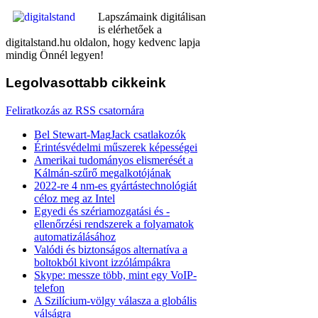
Lapszámaink digitálisan
is elérhetőek a
digitalstand.hu oldalon, hogy kedvenc lapja
mindig Önnél legyen!
Legolvasottabb
cikkeink
Feliratkozás az RSS csatornára
Bel Stewart-MagJack csatlakozók
Érintésvédelmi műszerek képességei
Amerikai tudományos elismerését a
Kálmán-szűrő megalkotójának
2022-re 4 nm-es gyártástechnológiát
céloz meg az Intel
Egyedi és szériamozgatási és -
ellenőrzési rendszerek a folyamatok
automatizálásához
Valódi és biztonságos alternatíva a
boltokból kivont izzólámpákra
Skype: messze több, mint egy VoIP-
telefon
A Szilícium-völgy válasza a globális
válságra