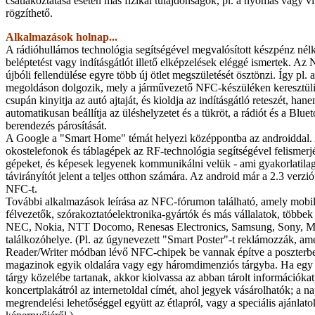
csatlakoztatása esetén más fizikai tulajdonságok, pl. a nyomás vagy vi
rögzíthető.
Alkalmazások holnap...
A rádióhullámos technológia segítségével megvalósított készpénz nélkü
beléptetést vagy indításgátlót illető elképzelések eléggé ismertek. A
újbóli fellendülése egyre több új ötlet megszületését ösztönzi. Így p
megoldáson dolgozik, mely a járművezető NFC-készüléken keresztüli
csupán kinyitja az autó ajtaját, és kioldja az indításgátló reteszét, hane
automatikusan beállítja az üléshelyzetet és a tükröt, a rádiót és a Blue
berendezés párosítását.
A Google a "Smart Home" témát helyezi középpontba az androiddal. 
okostelefonok és táblagépek az RF-technológia segítségével felismerjé
gépeket, és képesek legyenek kommunikálni velük - ami gyakorlatilag
távirányítót jelent a teljes otthon számára. Az android már a 2.3 verzi
NFC-t.
További alkalmazások leírása az NFC-fórumon található, amely mobil
félvezetők, szórakoztatóelektronika-gyártók és más vállalatok, többek
NEC, Nokia, NTT Docomo, Renesas Electronics, Samsung, Sony, M
találkozóhelye. (Pl. az úgynevezett "Smart Poster"-t reklámozzák, am
Reader/Writer módban lévő NFC-chipek be vannak építve a poszterbe,
magazinok egyik oldalára vagy egy háromdimenziós tárgyba. Ha egy
tárgy közelébe tartanak, akkor kiolvassa az abban tárolt információkat,
koncertplakátról az internetoldal címét, ahol jegyek vásárolhatók; a n
megrendelési lehetőséggel együtt az étlapról, vagy a speciális ajánlato