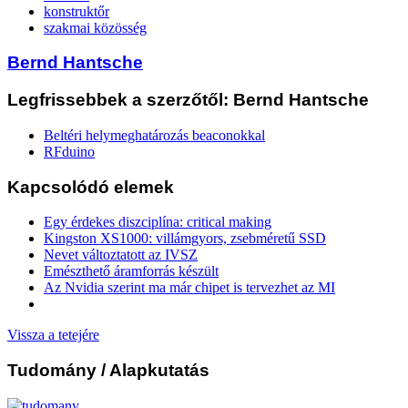
konstruktőr
szakmai közösség
Bernd Hantsche
Legfrissebbek a szerzőtől: Bernd Hantsche
Beltéri helymeghatározás beaconokkal
RFduino
Kapcsolódó elemek
Egy érdekes diszciplína: critical making
Kingston XS1000: villámgyors, zsebméretű SSD
Nevet változtatott az IVSZ
Emészthető áramforrás készült
Az Nvidia szerint ma már chipet is tervezhet az MI
Vissza a tetejére
Tudomány
/ Alapkutatás