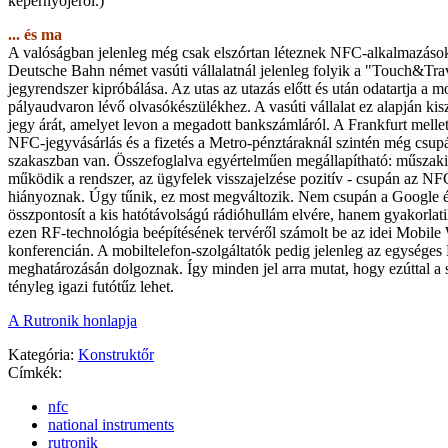
képernyőjéről.)
... és ma
A valóságban jelenleg még csak elszórtan léteznek NFC-alkalmazások
Deutsche Bahn német vasúti vállalatnál jelenleg folyik a "Touch&Tr
jegyrendszer kipróbálása. Az utas az utazás előtt és után odatartja a mo
pályaudvaron lévő olvasókészülékhez. A vasúti vállalat ez alapján kisz
jegy árát, amelyet levon a megadott bankszámláról. A Frankfurt melle
NFC-jegyvásárlás és a fizetés a Metro-pénztáraknál szintén még csupán
szakaszban van. Összefoglalva egyértelműen megállapítható: műszakil
működik a rendszer, az ügyfelek visszajelzése pozitív - csupán az N
hiányoznak. Úgy tűnik, ez most megváltozik. Nem csupán a Google 
összpontosít a kis hatótávolságú rádióhullám elvére, hanem gyakorlati
ezen RF-technológia beépítésének tervéről számolt be az idei Mobil
konferencián. A mobiltelefon-szolgáltatók pedig jelenleg az egység
meghatározásán dolgoznak. Így minden jel arra mutat, hogy ezúttal a
tényleg igazi futótűz lehet.
A Rutronik honlapja
Kategória:
Konstruktőr
Címkék:
nfc
national instruments
rutronik