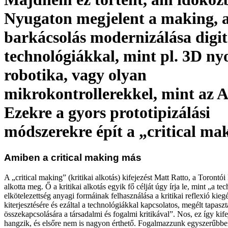
Nyugaton megjelent a making, a
barkácsolás modernizálása digit
technológiákkal, mint pl. 3D ny
robotika, vagy olyan
mikrokontrollerekkel, mint az 
Ezekre a gyors prototipizálási
módszerekre épít a „critical ma
Amiben a critical making más
A „critical making” (kritikai alkotás) kifejezést Matt Ratto, a Toront
alkotta meg. Ő a kritikai alkotás egyik fő célját úgy írja le, mint „a te
elkötelezettség anyagi formáinak felhasználása a kritikai reflexió kiegé
kiterjesztésére és ezáltal a technológiákkal kapcsolatos, megélt tapaszt
összekapcsolására a társadalmi és fogalmi kritikával”. Nos, ez így kif
hangzik, és elsőre nem is nagyon érthető. Fogalmazzunk egyszerűbben