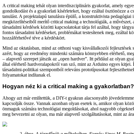
A critical making tehát olyan interdiszciplináris gyakorlat, amely egyesí
gondolkodást és a gyakorlati kísérleteket, hogy ezáltal ösztönözze a cs
tanulást. A projektalapú tanulásra épülő, a konstruktivista pedagógiai 
megközelítéseiből merítő critical making a technológiák, a művészet, 
társadalmi kérdések közötti kapcsolatokat tárja fel azáltal, hogy tárgy
fontos társadalmi kérdéseket, problémákat testesítenek meg, ezáltal 
hozzáférhetővé téve a kérdéskört.
Mind az oktatásban, mind az otthoni vagy kisvállalkozói fejlesztések 
azért, hogy az eredmény mindenki számára könnyebben elérhető, meg
– alapvető szerepet játszik az „open hardver”. Itt például az olyan gy
által elérhető hardveralapokról van szó, mint az Arduino egyes kitjei.
társadalmi-politikai szempontból releváns prototípusokat fejleszthetn
folyamatokat indítanak el.
Hogyan néz ki a critical making a gyakorlatban?
Ahogy azt már említettük, a DIY-t gyakran alacsonyabb jövedelemmel,
kapcsolják össze. Vannak azonban olyan esetek is, amikor olyan közö
önmaguk számára technológiai megoldásokat, ahol nagyobb cégeknek
meg bevezetni az olyan, ma már alapvető szolgáltatásokat, mint az ára
2. ábra. A törzsfőnök a műhelyében. Forrás: Sipos M. Regina