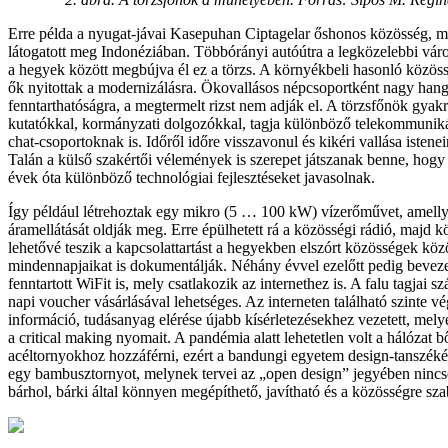
Erre példa a nyugat-jávai Kasepuhan Ciptagelar őshonos közösség, me
látogatott meg Indonéziában. Többórányi autóútra a legközelebbi váro
a hegyek között megbújva él ez a törzs. A környékbeli hasonló közöss
ők nyitottak a modernizálásra. Ökovallásos népcsoportként nagy hang
fenntarthatóságra, a megtermelt rizst nem adják el. A törzsfőnök gyak
kutatókkal, kormányzati dolgozókkal, tagja különböző telekommuniká
chat-csoportoknak is. Időről időre visszavonul és kikéri vallása isten
Talán a külső szakértői vélemények is szerepet játszanak benne, hogy 
évek óta különböző technológiai fejlesztéseket javasolnak.
Így például létrehoztak egy mikro (5 … 100 kW) vízerőművet, amellye
áramellátását oldják meg. Erre épülhetett rá a közösségi rádió, majd 
lehetővé teszik a kapcsolattartást a hegyekben elszórt közösségek közö
mindennapjaikat is dokumentálják. Néhány évvel ezelőtt pedig bevezet
fenntartott WiFit is, mely csatlakozik az internethez is. A falu tagjai 
napi voucher vásárlásával lehetséges. Az interneten található szinte 
információ, tudásanyag elérése újabb kísérletezésekhez vezetett, mel
a critical making nyomait. A pandémia alatt lehetetlen volt a hálózat 
acéltornyokhoz hozzáférni, ezért a bandungi egyetem design-tanszékév
egy bambusztornyot, melynek tervei az „open design” jegyében nincse
bárhol, bárki által könnyen megépíthető, javítható és a közösségre sza