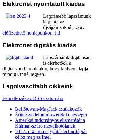
Elektronet
nyomtatott kiadás
Legfrissebb lapszámunk
kapható az
újságárusoknál, vagy
előfizethető honlapunkon, itt!
Elektronet
digitális kiadás
Lapszámaink digitálisan
is elérhetőek a
digitalstand.hu oldalon, hogy kedvenc lapja
mindig Önnél legyen!
Legolvasottabb
cikkeink
Feliratkozás az RSS csatornára
Bel Stewart-MagJack csatlakozók
Érintésvédelmi műszerek képességei
Amerikai tudományos elismerését a
Kálmán-szűrő megalkotójának
2022-re 4 nm-es gyártástechnológiát
céloz meg az Intel