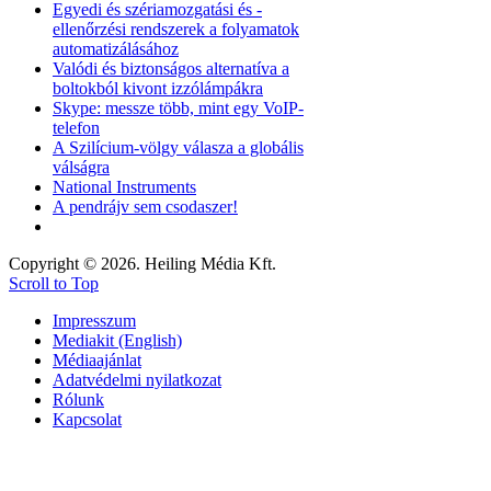
Egyedi és szériamozgatási és -
ellenőrzési rendszerek a folyamatok
automatizálásához
Valódi és biztonságos alternatíva a
boltokból kivont izzólámpákra
Skype: messze több, mint egy VoIP-
telefon
A Szilícium-völgy válasza a globális
válságra
National Instruments
A pendrájv sem csodaszer!
Copyright © 2026. Heiling Média Kft.
Scroll to Top
Impresszum
Mediakit (English)
Médiaajánlat
Adatvédelmi nyilatkozat
Rólunk
Kapcsolat