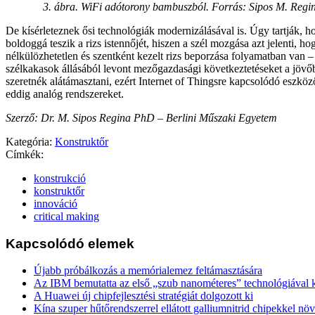
3. ábra. WiFi adótorony bambuszból. Forrás: Sipos M. Regina
De kísérleteznek ősi technológiák modernizálásával is. Úgy tartják, 
boldoggá teszik a rizs istennőjét, hiszen a szél mozgása azt jelenti, ho
nélkülözhetetlen és szentként kezelt rizs beporzása folyamatban van –
szélkakasok állásából levont mezőgazdasági következtetéseket a jövő
szeretnék alátámasztani, ezért Internet of Thingsre kapcsolódó eszközö
eddig analóg rendszereket.
Szerző: Dr. M. Sipos Regina PhD – Berlini Műszaki Egyetem
Kategória:
Konstruktőr
Címkék:
konstrukció
konstruktőr
innováció
critical making
Kapcsolódó elemek
Újabb próbálkozás a memórialemez feltámasztására
Az IBM bemutatta az első „szub nanométeres” technológiával k
A Huawei új chipfejlesztési stratégiát dolgozott ki
Kína szuper hűtőrendszerrel ellátott galliumnitrid chipekkel nö