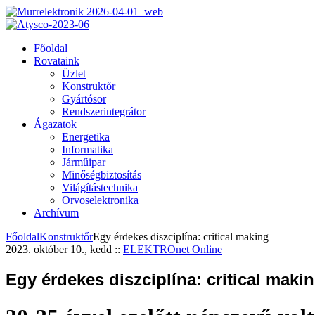
Főoldal
Rovataink
Üzlet
Konstruktőr
Gyártósor
Rendszerintegrátor
Ágazatok
Energetika
Informatika
Járműipar
Minőségbiztosítás
Világítástechnika
Orvoselektronika
Archívum
Főoldal
Konstruktőr
Egy érdekes diszciplína: critical making
2023. október 10., kedd
::
ELEKTROnet Online
Egy érdekes diszciplína: critical maki