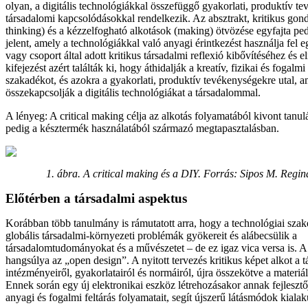
olyan, a digitális technológiákkal összefüggő gyakorlati, produktív t
társadalomi kapcsolódásokkal rendelkezik. Az absztrakt, kritikus gond
thinking) és a kézzelfogható alkotások (making) ötvözése egyfajta pe
jelent, amely a technológiákkal való anyagi érintkezést használja fel 
vagy csoport által adott kritikus társadalmi reflexió kibővítéséhez és 
kifejezést azért találták ki, hogy áthidalják a kreatív, fizikai és fogalmi
szakadékot, és azokra a gyakorlati, produktív tevékenységekre utal, 
összekapcsolják a digitális technológiákat a társadalommal.
A lényeg:
A critical making célja az alkotás folyamatából kivont tanul
pedig a késztermék használatából származó megtapasztalásban.
1. ábra. A critical making és a DIY. Forrás: Sipos M. Regina
Előtérben a társadalmi aspektus
Korábban több tanulmány is rámutatott arra, hogy a technológiai szak
globális társadalmi-környezeti problémák gyökereit és alábecsülik a
társadalomtudományokat és a művészetet – de ez igaz vica versa is. A 
hangsúlya az „open design”. A nyitott tervezés kritikus képet alkot a t
intézményeiről, gyakorlatairól és normáiról, újra összekötve a materiáli
Ennek során egy új elektronikai eszköz létrehozásakor annak fejleszt
anyagi és fogalmi feltárás folyamatait, segít újszerű látásmódok kiala