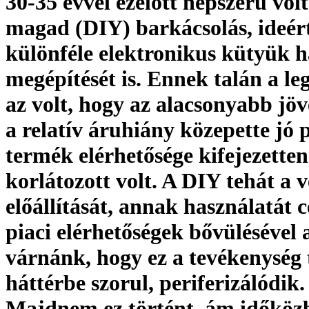
30-35 évvel ezelőtt népszerű volt
magad (DIY) barkácsolás, ideér
különféle elektronikus kütyük h
megépítését is. Ennek talán a l
az volt, hogy az alacsonyabb jö
a relatív áruhiány közepette jó 
termék elérhetősége kifejezetten
korlátozott volt. A DIY tehát a
előállítását, annak használatát c
piaci elérhetőségek bővülésével 
várnánk, hogy ez a tevékenység 
háttérbe szorul, periferizálódik.
Majdnem ez történt, ám időköz