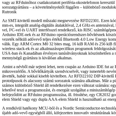
vagy az RFduinóhoz csatlakoztatott periféria-okostelefonon keresztül 
sorozatgyártásra – a követelményektől függően – különböző modulokat
Rutronik
Az SMT-kivitelű modell műszaki megnevezése RFD22301. Ezen kód
mm-es, integrált analóg-digitális átalakítóval, 2,4 GHz-es antennával,
vel, I²C-vel és UART interfésszel rendelkező, kis RISC számítógépmo
Arduino IDE-nek és az RFduino operációsrendszer-bővítésnek köszön
vezeték nélküli adóvevő teljes értékű Bluetooth 4.0 Low Energy ko
válik. Egy ARM Cortex M0 32 bites mag, 16 kiB RAM és 256 kiB fla
wireless stack-ek és az alkalmazásspecifikus programok feldolgozásá
USA-ban és Kanadában érvényes tanúsítványoknak köszönhetően a m
mennyiségű gyártásra is kiválóan alkalmas.
Amint a névből már sejteni lehet, nem csupán az Arduino IDE fut az
mikrovezérlőn. A bővítőkártyák szendvicselvét, vagy ismertebb nevén 
átvették, habár sokkal kisebb kivitelben. Az RFD22102 DIP-kivitelű
prototípusok és alacsony számú sorozatok számára alkalmas. Már a pi
számos különböző Shield áll rendelkezésre ezen változat számára: e
lehetővé teszi a programozást, és energiát szolgáltat a miniszámítógé
befejeződött az RFduino programozása, ill. frissítése, egy CR2032
elem Shield vagy egy dupla AAA-elem Shield is használható az energ
A rendkívül hatékony MCU-ból és a Nordic Semiconductor-technológi
újabb adó-vevő egységből álló, kifejezetten innovatív struktúrának k