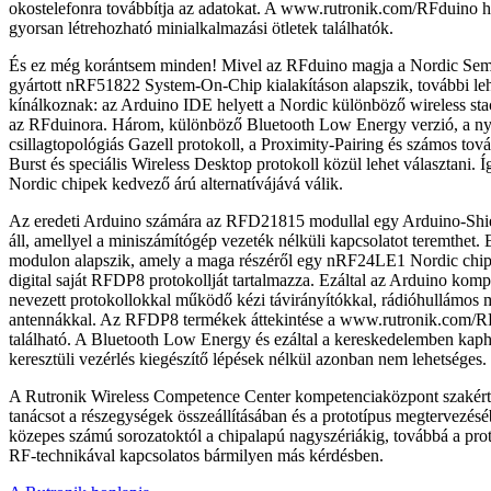
okostelefonra továbbítja az adatokat. A www.rutronik.com/RFduino h
gyorsan létrehozható minialkalmazási ötletek találhatók.
És ez még korántsem minden! Mivel az RFduino magja a Nordic Semi
gyártott nRF51822 System-On-Chip kialakításon alapszik, további le
kínálkoznak: az Arduino IDE helyett a Nordic különböző wireless stack
az RFduinora. Három, különböző Bluetooth Low Energy verzió, a nyíl
csillagtopológiás Gazell protokoll, a Proximity-Pairing és számos tov
Burst és speciális Wireless Desktop protokoll közül lehet választani. 
Nordic chipek kedvező árú alternatívájává válik.
Az eredeti Arduino számára az RFD21815 modullal egy Arduino-Shiel
áll, amellyel a miniszámítógép vezeték nélküli kapcsolatot teremthe
modulon alapszik, amely a maga részéről egy nRF24LE1 Nordic chipe
digital saját RFDP8 protokollját tartalmazza. Ezáltal az Arduino kompat
nevezett protokollokkal működő kézi távirányítókkal, rádióhullámos 
antennákkal. Az RFDP8 termékek áttekintése a www.rutronik.com/
található. A Bluetooth Low Energy és ezáltal a kereskedelemben kap
keresztüli vezérlés kiegészítő lépések nélkül azonban nem lehetséges.
A Rutronik Wireless Competence Center kompetenciaközpont szakértő
tanácsot a részegységek összeállításában és a prototípus megtervezés
közepes számú sorozatoktól a chipalapú nagyszériákig, továbbá a prot
RF-technikával kapcsolatos bármilyen más kérdésben.