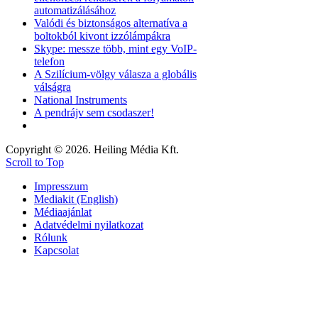
automatizálásához
Valódi és biztonságos alternatíva a
boltokból kivont izzólámpákra
Skype: messze több, mint egy VoIP-
telefon
A Szilícium-völgy válasza a globális
válságra
National Instruments
A pendrájv sem csodaszer!
Copyright © 2026. Heiling Média Kft.
Scroll to Top
Impresszum
Mediakit (English)
Médiaajánlat
Adatvédelmi nyilatkozat
Rólunk
Kapcsolat