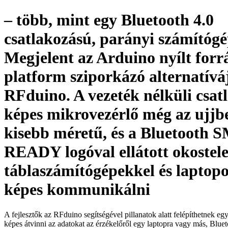
– több, mint egy Bluetooth 4.0
csatlakozású, parányi számítógé
Megjelent az Arduino nyílt forr
platform sziporkázó alternatíváj
RFduino. A vezeték nélküli csat
képes mikrovezérlő még az ujjbe
kisebb méretű, és a Bluetooth
READY logóval ellátott okostel
táblaszámítógépekkel és laptop
képes kommunikálni
A fejlesztők az RFduino segítségével pillanatok alatt felépíthetnek eg
képes átvinni az adatokat az érzékelőről egy laptopra vagy más, Blue