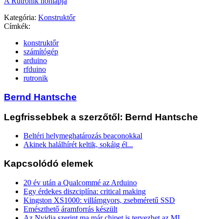
A Rutronik honlapja
Kategória:
Konstruktőr
Címkék:
konstruktőr
számítógép
arduino
rfduino
rutronik
Bernd Hantsche
Legfrissebbek a szerzőtől: Bernd Hantsche
Beltéri helymeghatározás beaconokkal
Akinek halálhírét keltik, sokáig él...
Kapcsolódó elemek
20 év után a Qualcommé az Arduino
Egy érdekes diszciplína: critical making
Kingston XS1000: villámgyors, zsebméretű SSD
Emészthető áramforrás készült
Az Nvidia szerint ma már chipet is tervezhet az MI