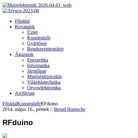
Főoldal
Rovataink
Üzlet
Konstruktőr
Gyártósor
Rendszerintegrátor
Ágazatok
Energetika
Informatika
Járműipar
Minőségbiztosítás
Világítástechnika
Orvoselektronika
Archívum
Főoldal
Konstruktőr
RFduino
2014. május 16., péntek
::
Bernd Hantsche
RFduino