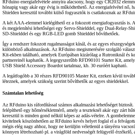
RFduino energiafelvétele annyira alacsony, hogy egy CR2032 elemme
hónapig vagy akár egy évig is működtethető. Az energiafelvétel nő, ha
Shielden keresztül további külső fogyasztók is csatlakoznak az RFdu
A két AAA-elemmel kielégíthető ez a fokozott energiafogyasztás is. 
és megjelenítési lehetőségei egy Servo-Shielddel, egy Dual-Relay-Shi
SD-Shielddel és egy RGB-LED gomb Shielddel bővíthetőek.
Így a rendszer fokozott rugalmasságot kínál, és az egyes részegységekk
különböző alkalmazások. Az RFduino megismerésére szolgáló válas
Kit-ekben található, amelyek Európában kizárólag a Rutroniknál és k
partnereinél kaphatók. A leg­egyszerűbb RFD90101 Starter Kit, amel
USB Shield Accessory Boardot tartalmaz, kb. 30 euróért kapható.
A legátfogóbb a 30 részes RFD90105 Master Kit, ezeken kívül további
léteznek, amelyek szükség szerint bővíthetők az egyes shieldekkel.
Számtalan lehetőség
Az RFduino kis ráfordítással számos alkalmazási lehetőséget biztosít
felépíthető egy hőmérsékletmérő, amely a teszteknél akár egy zárt hű
keresztül is minden gond nélkül képes az adás-vételre. A gombelemne
kivitelnek köszönhetően az RFduino kevés helyet foglal el a felvágotta
mégis elég nagy ahhoz, hogy ne kerüljön véletlenül a tányérra vacso
könnyen létrehozható pl. a virágföld nedvességét felügyelő érzékelő,