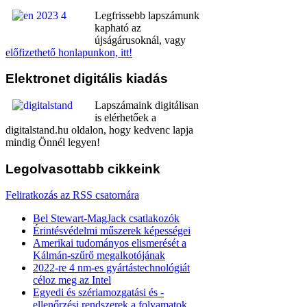
Legfrissebb lapszámunk
kapható az
újságárusoknál, vagy
előfizethető honlapunkon, itt!
Elektronet
digitális kiadás
Lapszámaink digitálisan
is elérhetőek a
digitalstand.hu oldalon, hogy kedvenc lapja
mindig Önnél legyen!
Legolvasottabb
cikkeink
Feliratkozás az RSS csatornára
Bel Stewart-MagJack csatlakozók
Érintésvédelmi műszerek képességei
Amerikai tudományos elismerését a
Kálmán-szűrő megalkotójának
2022-re 4 nm-es gyártástechnológiát
céloz meg az Intel
Egyedi és szériamozgatási és -
ellenőrzési rendszerek a folyamatok