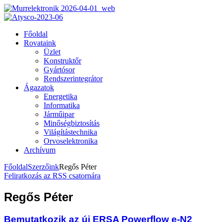
Főoldal
Rovataink
Üzlet
Konstruktőr
Gyártósor
Rendszerintegrátor
Ágazatok
Energetika
Informatika
Járműipar
Minőségbiztosítás
Világítástechnika
Orvoselektronika
Archívum
Főoldal
Szerzőink
Regős Péter
Feliratkozás az RSS csatornára
Regős Péter
Bemutatkozik az új ERSA Powerflow e-N2