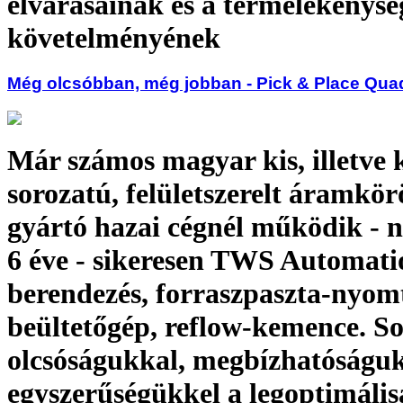
elvárásainak és a termelékenysé
követelményének
Még olcsóbban, még jobban - Pick & Place Qu
Már számos magyar kis, illetve 
sorozatú, felületszerelt áramkör
gyártó hazai cégnél működik - né
6 éve - sikeresen TWS Automat
berendezés, forraszpaszta-nyom
beültetőgép, reflow-kemence. S
olcsóságukkal, megbízhatóságuk
egyszerűségükkel a legoptimáli