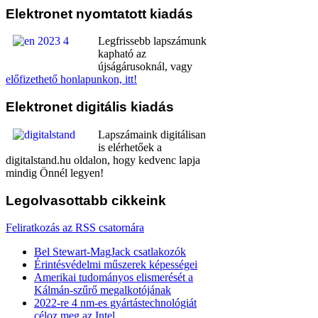
Elektronet
nyomtatott kiadás
Legfrissebb lapszámunk
kapható az
újságárusoknál, vagy
előfizethető honlapunkon, itt!
Elektronet
digitális kiadás
Lapszámaink digitálisan
is elérhetőek a
digitalstand.hu oldalon, hogy kedvenc lapja
mindig Önnél legyen!
Legolvasottabb
cikkeink
Feliratkozás az RSS csatornára
Bel Stewart-MagJack csatlakozók
Érintésvédelmi műszerek képességei
Amerikai tudományos elismerését a
Kálmán-szűrő megalkotójának
2022-re 4 nm-es gyártástechnológiát
céloz meg az Intel