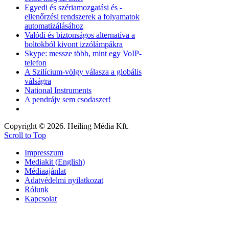
Egyedi és szériamozgatási és -
ellenőrzési rendszerek a folyamatok
automatizálásához
Valódi és biztonságos alternatíva a
boltokból kivont izzólámpákra
Skype: messze több, mint egy VoIP-
telefon
A Szilícium-völgy válasza a globális
válságra
National Instruments
A pendrájv sem csodaszer!
Copyright © 2026. Heiling Média Kft.
Scroll to Top
Impresszum
Mediakit (English)
Médiaajánlat
Adatvédelmi nyilatkozat
Rólunk
Kapcsolat