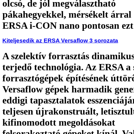
olcsó, de jól megválasztható
pákahegyekkel, mérsékelt árral 
ERSA i-CON nano pontosan ezt
Kiteljesedik az ERSA Versaflow 3 sorozata
A szelektív forrasztás dinamiku
terjedő technológia. Az ERSA a 
forrasztógépek építésének úttör
Versaflow gépek harmadik gener
eddigi tapasztalatok esszenciájá
teljesen újrakonstruált, letisztul
kifinomodott megoldásokat
felsorakoztató gépeket kínál. Va