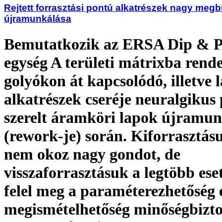
Rejtett forrasztási pontú alkatrészek nagy meg
újramunkálása
Bemutatkozik az ERSA Dip & P
egység A területi mátrixba rende
golyókon át kapcsolódó, illetve l
alkatrészek cseréje neuralgikus 
szerelt áramköri lapok újramun
(rework-je) során. Kiforrasztá
nem okoz nagy gondot, de
visszaforrasztásuk a legtöbb es
felel meg a paraméterezhetőség 
megismételhetőség minőségbizto