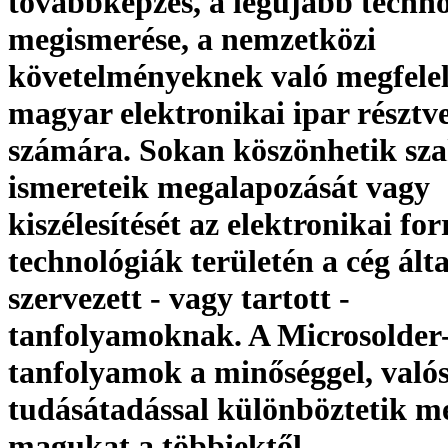
továbbképzés, a legújabb techn
megismerése, a nemzetközi
követelményeknek való megfelel
magyar elektronikai ipar résztv
számára. Sokan köszönhetik sz
ismereteik megalapozását vagy
kiszélesítését az elektronikai for
technológiák területén a cég álta
szervezett - vagy tartott -
tanfolyamoknak. A Microsolder
tanfolyamok a minőséggel, való
tudásátadással különböztetik m
magukat a többiektől