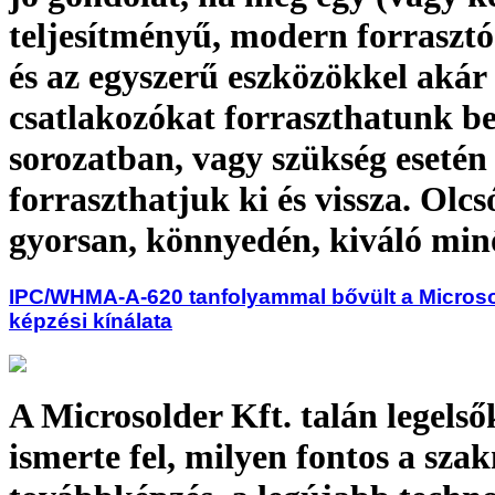
teljesítményű, modern forrasztó
és az egyszerű eszközökkel akár
csatlakozókat forraszthatunk b
sorozatban, vagy szükség esetén
forraszthatjuk ki és vissza. Olcs
gyorsan, könnyedén, kiváló mi
IPC/WHMA-A-620 tanfolyammal bővült a Microsol
képzési kínálata
A Microsolder Kft. talán legelső
ismerte fel, milyen fontos a sza