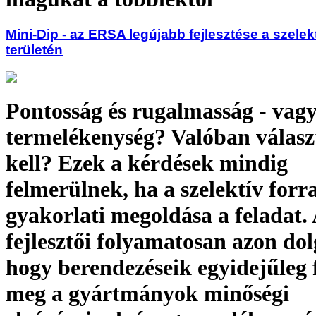
Mini-Dip - az ERSA legújabb fejlesztése a szelek
területén
Pontosság és rugalmasság - vag
termelékenység? Valóban válas
kell? Ezek a kérdések mindig
felmerülnek, ha a szelektív forr
gyakorlati megoldása a feladat
fejlesztői folyamatosan azon do
hogy berendezéseik egyidejűleg 
meg a gyártmányok minőségi