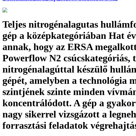
Teljes nitrogénalagutas hullámf
gép a középkategóriában Hat é
annak, hogy az ERSA megalkott
Powerflow N2 csúcskategóriás, t
nitrogénalagúttal készülő hullá
gépét, amelyben a technológia 
szintjének szinte minden vívmá
koncentrálódott. A gép a gyako
nagy sikerrel vizsgázott a legne
forrasztási feladatok végrehajtá