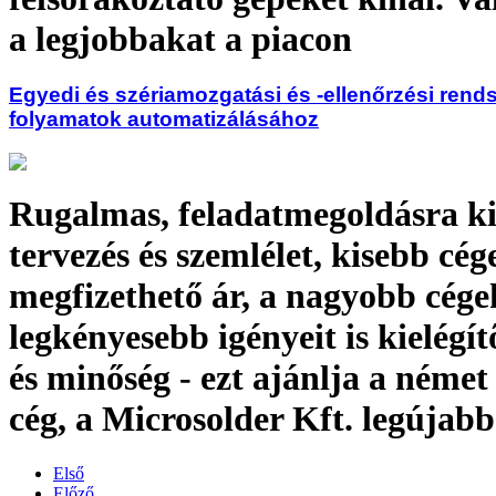
a legjobbakat a piacon
Egyedi és szériamozgatási és -ellenőrzési rend
folyamatok automatizálásához
Rugalmas, feladatmegoldásra ki
tervezés és szemlélet, kisebb cég
megfizethető ár, a nagyobb cége
legkényesebb igényeit is kielégítő
és minőség - ezt ajánlja a néme
cég, a Microsolder Kft. legújab
Első
Előző