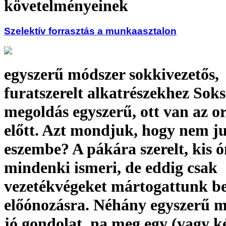
követelményeinek
Szelektív forrasztás a munkaasztalon
egyszerű módszer sokkivezetős,
furatszerelt alkatrészekhez Soks
megoldás egyszerű, ott van az o
előtt. Azt mondjuk, hogy nem ju
eszembe? A pákára szerelt, kis 
mindenki ismeri, de eddig csak
vezetékvégeket mártogattunk be
előónozásra. Néhány egyszerű m
jó gondolat, na meg egy (vagy k