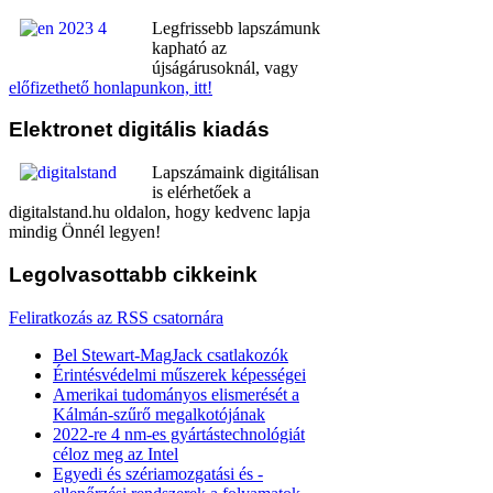
Legfrissebb lapszámunk
kapható az
újságárusoknál, vagy
előfizethető honlapunkon, itt!
Elektronet
digitális kiadás
Lapszámaink digitálisan
is elérhetőek a
digitalstand.hu oldalon, hogy kedvenc lapja
mindig Önnél legyen!
Legolvasottabb
cikkeink
Feliratkozás az RSS csatornára
Bel Stewart-MagJack csatlakozók
Érintésvédelmi műszerek képességei
Amerikai tudományos elismerését a
Kálmán-szűrő megalkotójának
2022-re 4 nm-es gyártástechnológiát
céloz meg az Intel
Egyedi és szériamozgatási és -