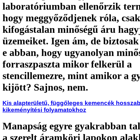
laboratóriumban ellenőrzik ter
hogy meggyőződjenek róla, csa
kifogástalan minőségű áru hagyj
üzemeiket. Igen ám, de biztosak
e abban, hogy ugyanolyan minő
forraszpaszta mikor felkerül a
stencillemezre, mint amikor a g
kijött? Sajnos, nem.
Kis alapterületű, függőleges kemencék hossza
kikeményítési folyamatokhoz
Manapság egyre gyakrabban ta
a szerelt áramköri lapokon ala