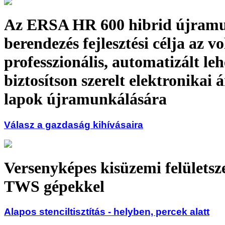
Az ERSA HR 600 hibrid újram
berendezés fejlesztési célja az vo
professzionális, automatizált leh
biztosítson szerelt elektronikai
lapok újramunkálására
Válasz a gazdaság kihívásaira
Versenyképes kisüzemi felületsz
TWS gépekkel
Alapos stenciltisztítás - helyben, percek alatt