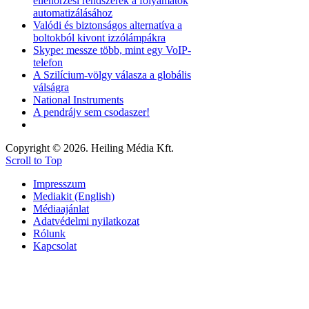
ellenőrzési rendszerek a folyamatok
automatizálásához
Valódi és biztonságos alternatíva a
boltokból kivont izzólámpákra
Skype: messze több, mint egy VoIP-
telefon
A Szilícium-völgy válasza a globális
válságra
National Instruments
A pendrájv sem csodaszer!
Copyright © 2026. Heiling Média Kft.
Scroll to Top
Impresszum
Mediakit (English)
Médiaajánlat
Adatvédelmi nyilatkozat
Rólunk
Kapcsolat