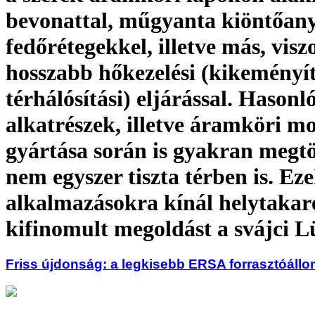
bevonattal, műgyanta kiöntőan
fedőrétegekkel, illetve más, visz
hosszabb hőkezelési (kikeményít
térhálósítási) eljárással. Hasonl
alkatrészek, illetve áramköri m
gyártása során is gyakran megt
nem egyszer tiszta térben is. Ez
alkalmazásokra kínál helytakar
kifinomult megoldást a svájci 
Friss újdonság: a legkisebb ERSA forrasztóáll