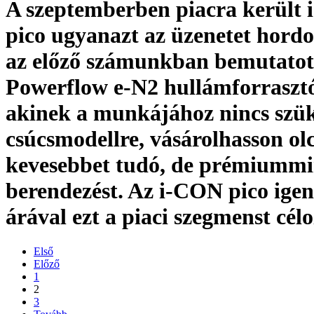
A szeptemberben piacra került
pico ugyanazt az üzenetet hordo
az előző számunkban bemutato
Powerflow e-N2 hullámforraszt
akinek a munkájához nincs szü
csúcsmodellre, vásárolhasson ol
kevesebbet tudó, de prémiumm
berendezést. Az i-CON pico ige
árával ezt a piaci szegmenst cél
Első
Előző
1
2
3