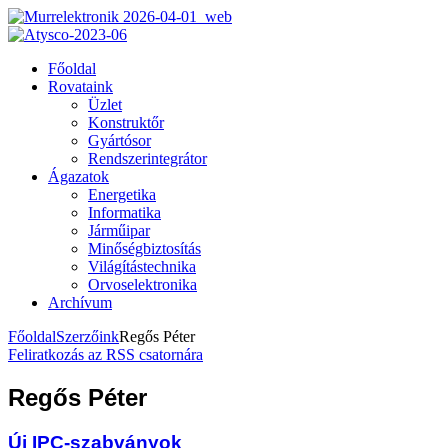
Főoldal
Rovataink
Üzlet
Konstruktőr
Gyártósor
Rendszerintegrátor
Ágazatok
Energetika
Informatika
Járműipar
Minőségbiztosítás
Világítástechnika
Orvoselektronika
Archívum
Főoldal
Szerzőink
Regős Péter
Feliratkozás az RSS csatornára
Regős Péter
Új IPC-szabványok