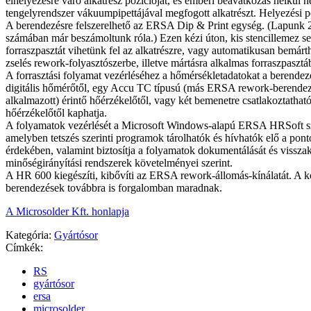
elhelyezésre váró alkatrész pozícióját, és emberi beavatkozás nélkül he
tengelyrendszer vákuumpipettájával megfogott alkatrészt. Helyezési 
A berendezésre felszerelhető az ERSA Dip & Print egység. (Lapunk 
számában már beszámoltunk róla.) Ezen kézi úton, kis stencillemez se
forraszpasztát vihetünk fel az alkatrészre, vagy automatikusan bemárth
zselés rework-folyasztószerbe, illetve mártásra alkalmas forraszpasztá
A forrasztási folyamat vezérléséhez a hőmérsékletadatokat a berendez
digitális hőmérőtől, egy Accu TC típusú (más ERSA rework-berendez
alkalmazott) érintő hőérzékelőtől, vagy két bemenetre csatlakoztathat
hőérzékelőtől kaphatja.
A folyamatok vezérlését a Microsoft Windows-alapú ERSA HRSoft szo
amelyben tetszés szerinti programok tárolhatók és hívhatók elő a pon
érdekében, valamint biztosítja a folyamatok dokumentálását és vissza
minőségirányítási rendszerek követelményei szerint.
A HR 600 kiegészíti, kibővíti az ERSA rework-állomás-kínálatát. A 
berendezések továbbra is forgalomban maradnak.
A Microsolder Kft. honlapja
Kategória:
Gyártósor
Címkék:
RS
gyártósor
ersa
microsolder