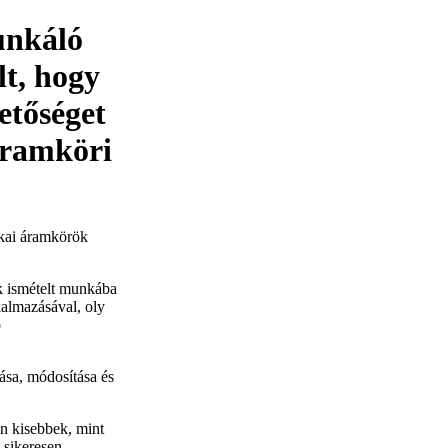
unkáló
lt, hogy
etőséget
 áramköri
kai áramkörök
k ismételt munkába
kalmazásával, oly
ó
ása, módosítása és
en kisebbek, mint
 sikeresen