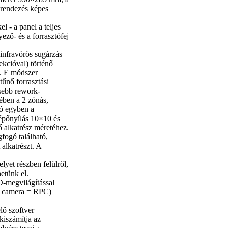
rendezés képes
 - a panel a teljes
ző- és a forrasztófej
 infravörös sugárzás
ekcióval) történő
s. E módszer
tűnő forrasztási
sebb rework-
ében a 2 zónás,
ó egyben a
ilépőnyílás 10×10 és
 alkatrész méretéhez.
fogó található,
 alkatrészt. A
yet részben felülről,
hetünk el.
D-megvilágítással
ss camera = RPC)
lő szoftver
kiszámítja az