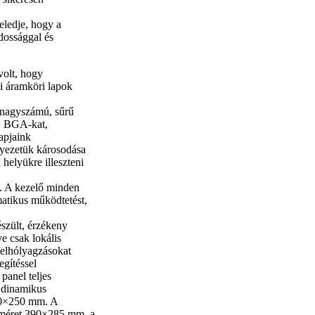
eledje, hogy a
dossággal és
volt, hogy
ai áramköri lapok
 nagyszámú, sűrű
zt, BGA-kat,
apjaink
nyezetük károsodása
 helyükre illeszteni
e. A kezelő minden
matikus működtetést,
szült, érzékeny
e csak lokális
felhólyagzásokat
egítéssel
panel teljes
, dinamikus
380×250 mm. A
lméret 390×285 mm, a