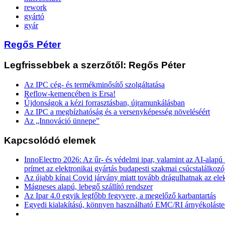
rework
gyártó
gyár
Regős Péter
Legfrissebbek a szerzőtől: Regős Péter
Az IPC cég- és termékminősítő szolgáltatása
Reflow-kemencében is Ersa!
Újdonságok a kézi forrasztásban, újramunkálásban
Az IPC a megbízhatóság és a versenyképesség növeléséért
Az „Innováció ünnepe”
Kapcsolódó elemek
InnoElectro 2026: Az űr- és védelmi ipar, valamint az AI-alapú
prímet az elektronikai gyártás budapesti szakmai csúcstalálkozó
Az újabb kínai Covid járvány miatt tovább drágulhatnak az ele
Mágneses alapú, lebegő szállító rendszer
Az Ipar 4.0 egyik legfőbb fegyvere, a megelőző karbantartás
Egyedi kialakítású, könnyen használható EMC/RI árnyékolást