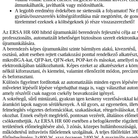
átmunkálhatók, javíthatók vagy módosíthatók.
A legjobb eredmény érdekében ne siettessük a folyamatot! Ne f
gyártás/összeszerelés költségráfordítása már megtörtént, de gon
türelemmel ezeknek a költségeknek jó része visszaszerezhető!
Az ERSA HR 600 hibrid újramunkáló berendezés fejlesztési célja az 
professzionális, automatizált lehetőséget biztosítson szerelt elektronik
újramunkálására.
A berendezés képes újramunkálni szinte bármilyen alakú, kivezetésű,
osztású, adott esetben rejtett csatlakozási ponttal rendelkező alkatrés
mikroBGA-kat, QFP-ket, QFN-eket, POP-ket és másokat, amellyel n
elektronikájában találkozhatunk. Képes ezeket az alkatrészeket a kör
nélkül kiforrasztani, és kiemelni, valamint ellenőrzött módon, precízen
és beforrasztani.
Különös figyelmet fordítottak az automatizálás minden egyes lépésér
műveletet lépésről lépésre végrehajthat maga is, vagy választhat auto
amely részéről csak nagyon csekély beavatkozást igényel.
A sokrétegű, sűrű mintázatú, gyakran igen keskeny vezetősávokkal ké
áramköri lapok nagyon sérülékenyek. A túl gyors, az egyenetlen, illetv
felmelegítés végzetes deformációkat, szakadásokat, rétegelválásokat, 
okozhat. Ennek esélyét megfelelő, pontosan vezérelt, általános előmel
csökkenthetjük. Az ERSA HR 600 esetében a befogókeretbe rögzített 
területének előmelegítésére alsó, 3 zónás, közepes hullámhosszúságú
működtetésű infravörös fűtőelemek szolgálnak. A teljes fűtőfelület 
fűtőteljesítmény 3×800 W, azaz összesen 2400 W. A maximális pane