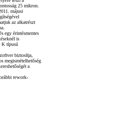
lyére teszi a
pontosság 25 mikron.
2011. májusi
gítségével
atjuk az alkatrészt
ba.
és egy érintésmentes
éseknél is
ó K típusú
ftver biztosítja,
tos megismételhetőség
kereshetőségét a
korábbi rework-