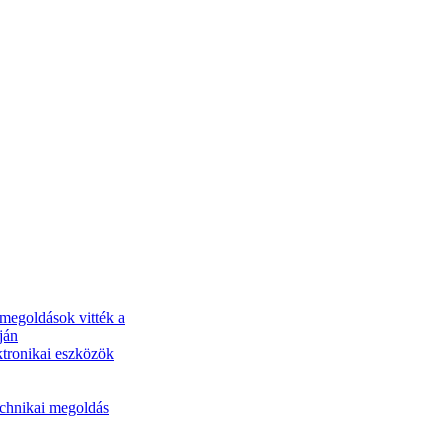
 megoldások vitték a
ján
ktronikai eszközök
echnikai megoldás