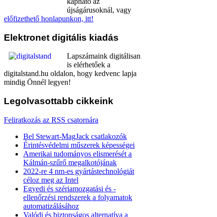
kapható az
újságárusoknál, vagy
előfizethető honlapunkon, itt!
Elektronet
digitális kiadás
Lapszámaink digitálisan
is elérhetőek a
digitalstand.hu oldalon, hogy kedvenc lapja
mindig Önnél legyen!
Legolvasottabb
cikkeink
Feliratkozás az RSS csatornára
Bel Stewart-MagJack csatlakozók
Érintésvédelmi műszerek képességei
Amerikai tudományos elismerését a
Kálmán-szűrő megalkotójának
2022-re 4 nm-es gyártástechnológiát
céloz meg az Intel
Egyedi és szériamozgatási és -
ellenőrzési rendszerek a folyamatok
automatizálásához
Valódi és biztonságos alternatíva a