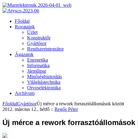
Főoldal
Rovataink
Üzlet
Konstruktőr
Gyártósor
Rendszerintegrátor
Ágazatok
Energetika
Informatika
Járműipar
Minőségbiztosítás
Világítástechnika
Orvoselektronika
Archívum
Főoldal
Gyártósor
Új mérce a rework forrasztóállomások között
2012. március 12., hétfő
::
Regős Péter
Új mérce a rework forrasztóállomások 