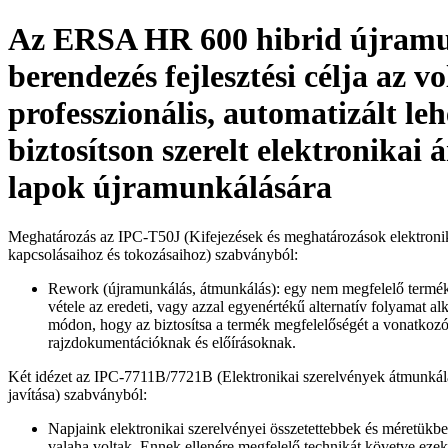
Az ERSA HR 600 hibrid újram
berendezés fejlesztési célja az vo
professzionális, automatizált leh
biztosítson szerelt elektronikai
lapok újramunkálására
Meghatározás az IPC-T50J (Kifejezések és meghatározások elektroni
kapcsolásaihoz és tokozásaihoz) szabványból:
Rework (újramunkálás, átmunkálás): egy nem megfelelő termé
vétele az eredeti, vagy azzal egyenértékű alternatív folyamat al
módon, hogy az biztosítsa a termék megfelelőségét a vonatkoz
rajzdokumentációknak és előírásoknak.
Két idézet az IPC-7711B/7721B (Elektronikai szerelvények átmunkál
javítása) szabványból:
Napjaink elektronikai szerelvényei összetettebbek és méretükb
valaha voltak. Ennek ellenére megfelelő technikát követve ezek