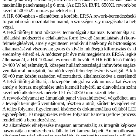
maximális panelvastagság 6 mm. (Az ERSA IR/PL 650XL rework-be
kezelni 500×625 mm-es paneleket is.)
A HR 600-asban - ellentétben a korábbi ERSA rework-berendezésekkel
folyamat során mozdulatlan marad, a szükséges x-y mozgásokat a helye
végzi.
A felső fűtőfej hibrid hőközlési technológiát alkalmaz. Kombinálja az
hőátadási módszerét a célalkatrész forró levegő áramoltatásával (konv
felmelegítésével, amely együttesen rendkívül hatékony és biztonságo
alkalmazásával viszonylag gyors és kiváló minőségű kiforrasztás és ki
eredmény érhető el. A módszer pár éve már megjelent az ERSA legki
állomásánál, a HR 100-nál, és remekül bevált. A HR 600 felső fűtőfej
2×400 W teljesítményű, közepes hullámhosszúságú infravörös sugárz
ventilátorral mozgatott, áramló levegő felmelegítésére is szolgál. A k
60×60 mm között szabadon változtatható, alkalmazkodva a cserélendő
A felső fűtőfej állítható, a közepébe integrálva vákuumos alkatrészmeg
amely a forrasz megömlése után kiemeli helyéről az eltávolításra szánt
kezelhető alkatrészek mérete 1×1 és 50×50 mm között lehet.
A rework-folyamat az átmunkált panel visszahűtésével végződhet, amel
a levegőt keringtető ventilátorral, részben alulról, sűrített levegővel ér
A teljes folyamat figyelemmel kísérése és dokumentálása céljából LE
egybeépített, 10 megapixeles reflow-folyamat-kamera (reflow proce
rendelhető a berendezéshez.
Az alkatrészek elhelyezése magasan automatizált; az integrált képkeze
hasznosítja a rendszerben található két kamera képeit. Automatikusan 