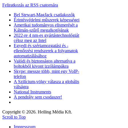
Feliratkozás az RSS csatornára
Bel Stewart-MagJack csatlakozók
Érintésvédelmi műszerek képességei
Amerikai tudományos elismerését a
Kálmán-szűrő megalkotójának
2022-re 4 nm-es gyártástechnológiát
céloz meg az Intel
Egyedi és szériamozgatási és -
ellenőrzési rendszerek a folyamatok
automatizálásához
Valódi és biztonságos alternatíva a
boltokból kivont izzólámpákra
Skype: messze több, mint egy VoIP-
telefon
A Szilícium-völgy válasza a globális
válságra
National Instruments
A pendrájv sem csodaszer!
Copyright © 2026. Heiling Média Kft.
Scroll to Top
Impresszum