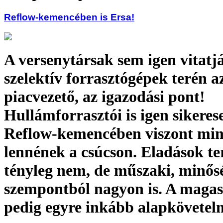
Reflow-kemencében is Ersa!
A versenytársak sem igen vitatjá
szelektív forrasztógépek terén a
piacvezető, az igazodási pont!
Hullámforrasztói is igen sikeres
Reflow-kemencében viszont mi
lennének a csúcson. Eladások t
tényleg nem, de műszaki, minős
szempontból nagyon is. A maga
pedig egyre inkább alapkövete