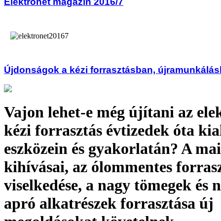
Elektronet magazin 2016/7
Újdonságok a kézi forrasztásban, újramunkálá
Vajon lehet-e még újítani az ele
kézi forrasztás évtizedek óta kia
eszközein és gyakorlatán? A mai
kihívásai, az ólommentes forra
viselkedése, a nagy tömegek és 
apró alkatrészek forrasztása új