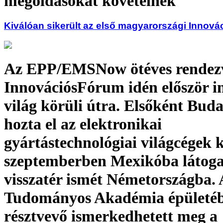
megoldásokat követelnek
Kiválóan sikerült az első magyarországi Innov
Az EPP/EMSNow ötéves rendezv
InnovációsFórum idén először i
világ körüli útra. Elsőként Bud
hozta el az elektronikai
gyártástechnológiai világcégek 
szeptemberben Mexikóba látoga
visszatér ismét Németországba. 
Tudományos Akadémia épületéb
résztvevő ismerkedhetett meg a