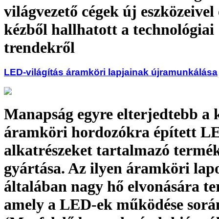
világvezető cégek új eszközeivel 
kézből hallhatott a technológiai
trendekről
LED-világítás áramköri lapjainak újramunkálása
Manapság egyre elterjedtebb a 
áramköri hordozókra épített L
alkatrészeket tartalmazó termé
gyártása. Az ilyen áramköri lap
általában nagy hő elvonására te
amely a LED-ek működése során 