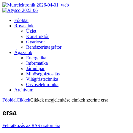
Főoldal
Rovataink
Üzlet
Konstruktőr
Gyártósor
Rendszerintegrátor
Ágazatok
Energetika
Informatika
Járműipar
Minőségbiztosítás
Világítástechnika
Orvoselektronika
Archívum
Főoldal
Cikkek
Cikkek megjelenítése címkék szerint: ersa
ersa
Feliratkozás az RSS csatornára