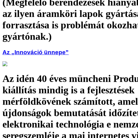
(Megfelelő berendezések hiány
az ilyen áramköri lapok gyártás
forrasztása is problémát okozha
gyártónak.)
Az „Innováció ünnepe”
Az idén 40 éves müncheni Produ
kiállítás mindig is a fejlesztések
mérföldkövének számított, amel
újdonságok bemutatását időzíte
elektronikai technológia e nemz
seregszemléje a mai internetes v