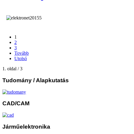
1
2
3
Tovább
Utolsó
1. oldal / 3
Tudomány
/ Alapkutatás
CAD/CAM
Járműelektronika