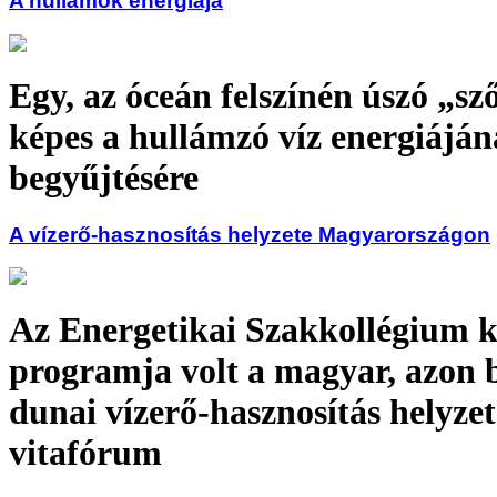
A hullámok energiája
Egy, az óceán felszínén úszó „s
képes a hullámzó víz energiájá
begyűjtésére
A vízerő-hasznosítás helyzete Magyarországon
Az Energetikai Szakkollégium k
programja volt a magyar, azon be
dunai vízerő-hasznosítás helyzet
vitafórum