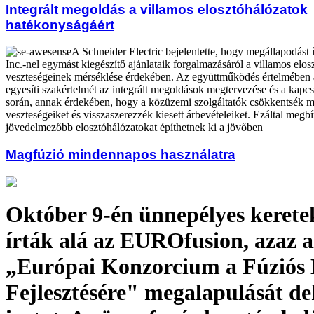
Integrált megoldás a villamos elosztóhálózatok
hatékonyságáért
A Schneider Electric bejelentette, hogy megállapodást 
Inc.-nel egymást kiegészítő ajánlataik forgalmazásáról a villamos elo
veszteségeinek mérséklése érdekében. Az együttműködés értelmében a 
egyesíti szakértelmét az integrált megoldások megtervezése és a kapcs
során, annak érdekében, hogy a közüzemi szolgáltatók csökkentsék m
veszteségeiket és visszaszerezzék kiesett árbevételeiket. Ezáltal megb
jövedelmezőbb elosztóhálózatokat építhetnek ki a jövőben
Magfúzió mindennapos használatra
Október 9-én ünnepélyes kerete
írták alá az EUROfusion, azaz a
„Európai Konzorcium a Fúziós 
Fejlesztésére" megalapulását de