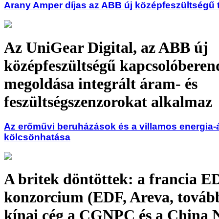
Arany Amper díjas az ABB új középfeszültségű 
Az UniGear Digital, az ABB új
középfeszültségű kapcsolóberen
megoldása integrált áram- és
feszültségszenzorokat alkalmaz
Az erőművi beruházások és a villamos energia-
kölcsönhatása
A britek döntöttek: a francia E
konzorcium (EDF, Areva, továb
kínai cég a CGNPC és a China 