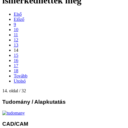
ismerkedhettek meg
Első
Előző
9
10
11
12
13
14
15
16
17
18
Tovább
Utolsó
14. oldal / 32
Tudomány
/ Alapkutatás
CAD/CAM