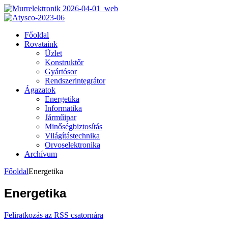
Főoldal
Rovataink
Üzlet
Konstruktőr
Gyártósor
Rendszerintegrátor
Ágazatok
Energetika
Informatika
Járműipar
Minőségbiztosítás
Világítástechnika
Orvoselektronika
Archívum
Főoldal
Energetika
Energetika
Feliratkozás az RSS csatornára