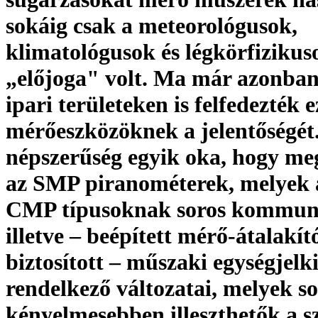
sokáig csak a meteorológusok,
klimatológusok és légkörfizikus
„előjoga" volt. Ma már azonban
ipari területeken is felfedezték 
mérőeszközöknek a jelentőségét
népszerűség egyik oka, hogy me
az SMP piranométerek, melyek 
CMP típusoknak soros kommuni
illetve – be­épített mérő-átalakító
biztosított – műszaki egységjelk
rendelkező változatai, melyek s
kényelmesebben illeszthetők a s