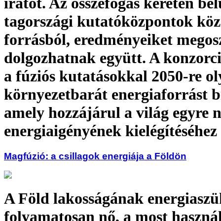
iratot. Az összefogás keretén be
tagországi kutatóközpontok köz
forrásból, eredményeiket megos
dolgozhatnak együtt. A konzorc
a fúziós kutatásokkal 2050-re o
környezetbarát energiaforrást bi
amely hozzájárul a világ egyre 
energiaigényének kielégítéséhez
Magfúzió: a csillagok energiája a Földön
A Föld lakosságának energiaszü
folyamatosan nő, a most használt