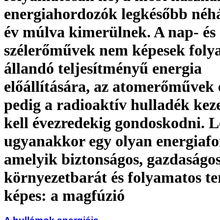
energiahordozók legkésőbb néh
év múlva kimerülnek. A nap- és
szélerőművek nem képesek foly
állandó teljesítményű energia
előállítására, az atomerőművek 
pedig a radioaktív hulladék keze
kell évezredekig gondoskodni. L
ugyanakkor egy olyan energiafo
amelyik biztonságos, gazdaságos
környezetbarát és folyamatos te
képes: a magfúzió