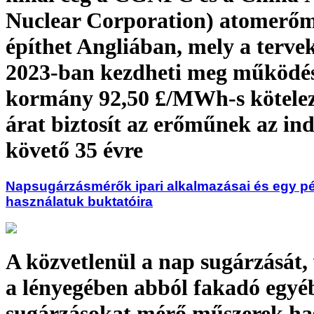
Nuclear Corporation) atomerő
építhet Angliában, mely a tervek
2023-ban kezdheti meg működésé
kormány 92,50 £/MWh-s kötelező
árat biztosít az erőműnek az ind
követő 35 évre
Napsugárzásmérők ipari alkalmazásai és egy p
használatuk buktatóira
A közvetlenül a nap sugárzását,
a lényegében abból fakadó egyé
sugárzásokat mérő műszerek ha