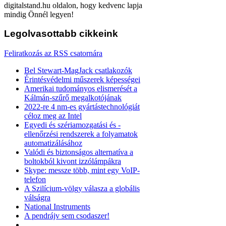
digitalstand.hu oldalon, hogy kedvenc lapja
mindig Önnél legyen!
Legolvasottabb
cikkeink
Feliratkozás az RSS csatornára
Bel Stewart-MagJack csatlakozók
Érintésvédelmi műszerek képességei
Amerikai tudományos elismerését a
Kálmán-szűrő megalkotójának
2022-re 4 nm-es gyártástechnológiát
céloz meg az Intel
Egyedi és szériamozgatási és -
ellenőrzési rendszerek a folyamatok
automatizálásához
Valódi és biztonságos alternatíva a
boltokból kivont izzólámpákra
Skype: messze több, mint egy VoIP-
telefon
A Szilícium-völgy válasza a globális
válságra
National Instruments
A pendrájv sem csodaszer!