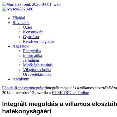
Főoldal
Rovataink
Üzlet
Konstruktőr
Gyártósor
Rendszerintegrátor
Ágazatok
Energetika
Informatika
Járműipar
Minőségbiztosítás
Világítástechnika
Orvoselektronika
Archívum
Főoldal
Rendszerintegrátor
Integrált megoldás a villamos elosztóhálóz
2014. november 12., szerda
::
ELEKTROnet Online
Integrált megoldás a villamos elosztó
hatékonyságáért