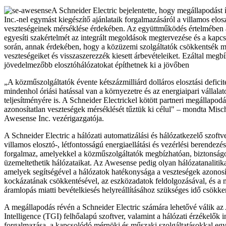
A Schneider Electric bejelentette, hogy megállapodást 
Inc.-nel egymást kiegészítő ajánlataik forgalmazásáról a villamos elo
veszteségeinek mérséklése érdekében. Az együttműködés értelmében a 
egyesíti szakértelmét az integrált megoldások megtervezése és a kapcs
során, annak érdekében, hogy a közüzemi szolgáltatók csökkentsék m
veszteségeiket és visszaszerezzék kiesett árbevételeiket. Ezáltal megb
jövedelmezőbb elosztóhálózatokat építhetnek ki a jövőben
„A közműszolgáltatók évente kétszázmilliárd dolláros elosztási deficit
mindenhol óriási hatással van a környezetre és az energiaipari vállala
teljesítményére is. A Schneider Electrickel kötött partneri megállapod
azonosítatlan veszteségek mérséklését tűztük ki célul" – mondta Misch
Awesense Inc. vezérigazgatója.
A Schneider Electric a hálózati automatizálási és hálózatkezelő szoftv
villamos elosztó-, létfontosságú energiaellátási és vezérlési berendezése
forgalmaz, amelyekkel a közműszolgáltatók megbízhatóan, biztonság
üzemeltethetik hálózataikat. Az Awesense pedig olyan hálózatanalitika
amelyek segítségével a hálózatok hatékonysága a veszteségek azonosítá
kockázatának csökkentésével, az eszközadatok feldolgozásával, és a 
áramlopás miatti bevételkiesés helyreállításához szükséges idő csökke
A megállapodás révén a Schneider Electric számára lehetővé válik a
Intelligence (TGI) felhőalapú szoftver, valamint a hálózati érzékelők i
forgalmazása, a kapcsolódó mérnöki és műszaki szolgáltatásokkal egy