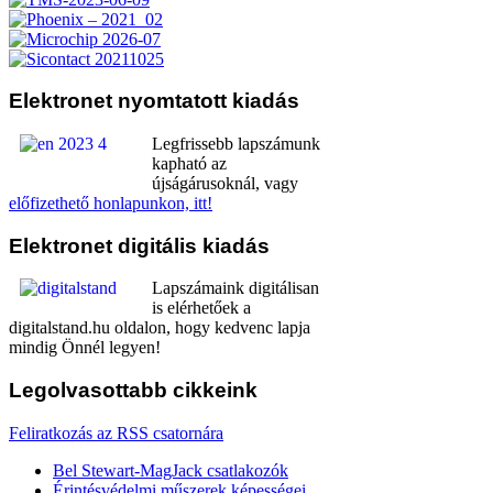
Elektronet
nyomtatott kiadás
Legfrissebb lapszámunk
kapható az
újságárusoknál, vagy
előfizethető honlapunkon, itt!
Elektronet
digitális kiadás
Lapszámaink digitálisan
is elérhetőek a
digitalstand.hu oldalon, hogy kedvenc lapja
mindig Önnél legyen!
Legolvasottabb
cikkeink
Feliratkozás az RSS csatornára
Bel Stewart-MagJack csatlakozók
Érintésvédelmi műszerek képességei