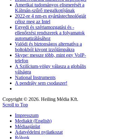
Amerikai tudományos elismerését a
Kálmán-szűrő megalkotójának
2022-re 4 nm-es gyártástechnológiát
céloz meg az Intel
Egyedi és szériamozgatási és -
ellenőrzési rendszerek a folyamatok
automatizálásához
Valódi és biztonságos alternatíva a
boltokból kivont izzólámpákra
Skype: messze több, mint egy VoIP-
telefon
A Szilícium-völgy válasza a globális
válságra
National Instruments
A pendrájv sem csodaszer!
Copyright © 2026. Heiling Média Kft.
Scroll to Top
Impresszum
Mediakit (English)
Médiaajánlat
Adatvédelmi nyilatkozat
Rólunk