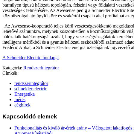
bármilyen típusú hálózati topológián, felszíni vagy földalatti vezetéke
veszteségek felmérésére. Az Awesense pedig a Schneider Electric kite
közműszolgáltató ügyfélköre és szakértői csapata által profitálhat az
„Az Awesense-kooperáció teljes körű veszteségcsökkentő megoldások 
lehetővé számunkra, melynek köszönhetően a közműszolgáltatók világ
hálózataik hatékonyságát azáltal, hogy veszteségvizsgálatok keretében
intelligens mérőkből és a gyanús hálózati eszközökből származó adat
Frédéric Abbal, a Schneider Electric energia üzletágának ügyvezető a
A Schneider Electric honlapja
Kategória:
Rendszerintegrátor
Címkék:
rendszerintegrátor
schneider electric
Energetika
mérés
céghírek
Kapcsolódó elemek
Funkcionalitás és kiváló ár-érték arány – Válogatott lakatfogó
Axiomet kínálatából