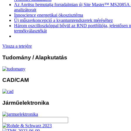
Az Anritsu bemutatja forradalmian új Site Master™ MS2085
analizátorait
Innoscience energetikai ökoszisztéma
Új műszerkoncepció a kvantumrendszerek méréséhez
Három oszcilloszkóppal bővül az RND portfóliója, jelentősen n
termékválasztékát
Vissza a tetejére
Tudomány
/ Alapkutatás
CAD/CAM
Járműelektronika