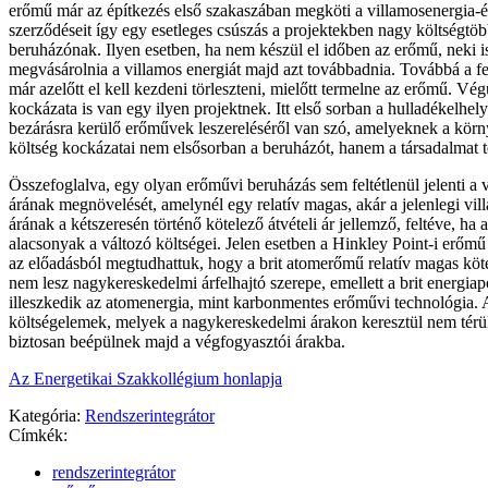
erőmű már az építkezés első szakaszában megköti a villamosenergia-ér
szerződéseit így egy esetleges csúszás a projektekben nagy költségtöbb
beruházónak. Ilyen esetben, ha nem készül el időben az erőmű, neki is 
megvásárolnia a villamos energiát majd azt továbbadnia. Továbbá a fel
már azelőtt el kell kezdeni törleszteni, mielőtt termelne az erőmű. Vég
kockázata is van egy ilyen projektnek. Itt első sorban a hulladékelhelye
bezárásra kerülő erőművek leszereléséről van szó, amelyeknek a környe
költség kockázatai nem elsősorban a beruházót, hanem a társadalmat te
Összefoglalva, egy olyan erőművi beruházás sem feltétlenül jelenti a v
árának megnövelését, amelynél egy relatív magas, akár a jelenlegi vil
árának a kétszeresén történő kötelező átvételi ár jellemző, feltéve, h
alacsonyak a változó költségei. Jelen esetben a Hinkley Point-i erőmű
az előadásból megtudhattuk, hogy a brit atomerőmű relatív magas köte
nem lesz nagykereskedelmi árfelhajtó szerepe, emellett a brit energiapo
illeszkedik az atomenergia, mint karbonmentes erőművi technológia.
költségelemek, melyek a nagykereskedelmi árakon keresztül nem térü
biztosan beépülnek majd a végfogyasztói árakba.
Az Energetikai Szakkollégium honlapja
Kategória:
Rendszerintegrátor
Címkék:
rendszerintegrátor