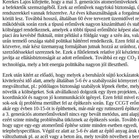
Kerekes Lajos kifejtette, hogy a mai 3. generációs atomerőművekne
a befektetők szemszögéből. Ezek az erőművek nagyfokú biztonsági, ú
rendszerekkel vannak felszerelve. Az éves kihasználtságuk a forgalm
körüli lesz. Továbbá hosszú, általában 60 évre tervezett üzemidővel 
működésük során ezek a típusú erőművek nagyon kiszámítható és stab
költséggel rendelkeznek, amelyek a többi típusú erőműhöz képest al
piaci ára kevésbé fluktuál, mint például a földgáz vagy a szén ára, va
urán termelő országa stabil politikai háttérrel rendelkezik. Ezen felül
közvetve, már kész üzemanyag formájában jutnak hozzá az uránhoz, 
szerződéssekkel szereznek be. Ezek a fűtőelemek relatíve jól készlet
javítja az ellátásbiztonságát az adott erőműnek. Továbbá ez egy CO
k
2
technológia, mely a brit energia politikába nagyon jól illeszthető.
Ezek után kitért az előadó, hogy melyek a beruházót sújtó kockázatok
kivitelezési idő alatt, amely általában 5-6 év a szabályozási környez
megváltozhat, pl.: pótlólagos biztonsági szabályok lépnek életbe, m
növelik a költségeket. Sok alvállalkozó dolgozik egy ilyen projekten
koordinációt és nagyon jó kommunikációt igényel. Ezen felül mivel e
sok-sok új probléma merülhet fel az építkezés során. Egy CCGT erő
akár egy évben 10-15-öt is építhetnek, már-már egy rutinszerű építkez
a 3. generációs atomerőműveknél nincs egy bevált metódus, ami alap
ezért szinte mindig problémába ütköznek az építkezés során. Tovább ne
hogy ugye egy-egy atomerőmű építése szinte minden esetben egyedi, i
telephelyspecifikus. Végül ez alatt az 5-6 év alatt az építő anyag ára
változhatnak pl. az acél vagy a beton ára, mely tovább növelheti a be