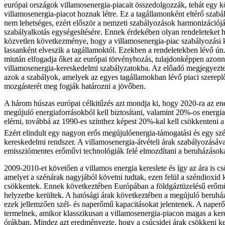
európai országok villamosenergia-piacait összedolgozzák, tehát egy k
villamosenergia-piacot hoznak létre. Ez a tagállamonként eltérő szab
nem lehetséges, ezért először a nemzeti szabályozások harmonizációjá
szabályalkotás egységesítésére. Ennek érdekében olyan rendeleteket 
közvetlen következménye, hogy a villamosenergia-piac szabályozási 
lassanként elveszik a tagállamoktól. Ezekben a rendeletekben lévő ú
miután elfogadja őket az európai törvényhozás, tulajdonképpen azonn
villamosenergia-kereskedelmi szabályzatokba. Az előadó megjegyezte
azok a szabályok, amelyek az egyes tagállamokban lévő piaci szereplő
mozgásterét meg fogják határozni a jövőben.
A három húszas európai célkitűzés azt mondja ki, hogy 2020-ra az en
megújuló energiaforrásokból kell biztosítani, valamint 20%-os energia
elérni, továbbá az 1990-es szinthez képest 20%-kal kell csökkenteni 
Ezért elindult egy nagyon erős megújulóenergia-támogatási és egy sz
kereskedelmi rendszer. A villamosenergia-átvételi árak szabályozásáva
emissziómentes erőművi technológiák felé elmozdítani a beruházásoka
2009-2010-et követően a villamos energia kereslete és így az ára is c
amelyet a szénárak nagyjából követni tudtak, ezen felül a széndioxid 
csökkentek. Ennek következtében Európában a földgáztüzelésű erőm
helyzetbe kerültek. A hatósági árak következtében a megújuló beruház
ezek jellemzően szél- és naperőmű kapacitásokat jelentenek. A nape
termelnek, amikor klasszikusan a villamosenergia-piacon magas a kere
órákban. Mindez azt eredményezte, hogy a csúcsidei árak csökkeni k