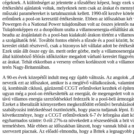
cégeknek. A különbséget az jelentette a tőzsdéhez képest, hogy ezek
értékesítési ajánlatok voltak, melyeknek nem csak az árakat és menn
műszaki paramétereket is tartalmazniuk kellett. 1990-től kezdve kötel
erőműnek a pool-on keresztül értékesítenie. Ebben az időszakban két v
Powergen és a National Power tulajdonában volt az összes jelentős na
Tulajdonképpen ez a duopólium uralta a villamosenergia-előállítást ak
beadta az árajánlatait és a pool-ban kialakuló árakon történt a villamos
a szolgáltatók felé. További fontos eltérés a tőzsde és a pool között, h
kereslet oldali résztvevő, csak a bizonyos két vállalat adott be értékesít
Ezek után állt össze egy ún. merit order görbe, mely a villamosenergia
által különböző félórás időközökre megadott várható kereslet függvé
az árakat. Tehát ekkoriban a verseny erősen korlátozott volt a villamos
terén Nagy-Britanniában.
A 90-es évek közepétől indult meg egy újabb változás. Az angolok „d
nevezik ezt az időszakot, amikor is a meglévő vállalkozások, valamin
új, kombinált ciklusú, gázüzemű CCGT erőműveket kezdtek el építe
ugyan még a pool-on értékesítették az energiát, de megengedett volt 
távú villamos energia szerződésekkel fedezzék le a pool-beli ármozgá
Ezeket a liberalizált környezetben megkezdődött erőművi beruházások
szabályozási intézkedéssel ösztönözték, hogy piacra tudjanak lépni. 
következménye, hogy a CCGT erőműveknek 6-7 év leforgása alatt köz
egyharmados szintre: 0-ról 27%-ra növekedett a részesedésük a brit v
termelésben. Már ebben az időszakban látszott, hogy vannak hibái a
szervezett piacnak. Az előadó elmondta, hogy a Britek a legnagyobb