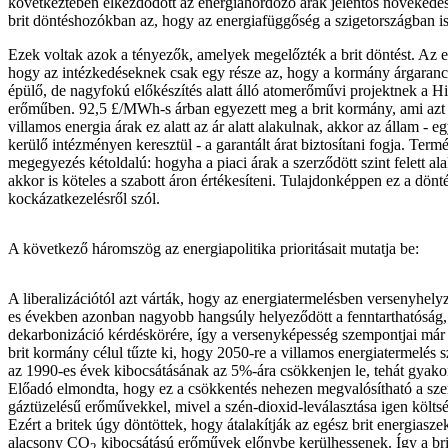
következtében elkezdődött az energiahordozó árak jelentős növekedés
brit döntéshozókban az, hogy az energiafüggőség a szigetországban is
Ezek voltak azok a tényezők, amelyek megelőzték a brit döntést. Az 
hogy az intézkedéseknek csak egy része az, hogy a kormány árgaranc
épülő, de nagyfokú előkészítés alatt álló atomerőművi projektnek a Hi
erőműben. 92,5 £/MWh-s árban egyezett meg a brit kormány, ami azt j
villamos energia árak ez alatt az ár alatt alakulnak, akkor az állam - e
kerülő intézményen keresztül - a garantált árat biztosítani fogja. Term
megegyezés kétoldalú: hogyha a piaci árak a szerződött szint felett a
akkor is köteles a szabott áron értékesíteni. Tulajdonképpen ez a dönt
kockázatkezelésről szól.
A következő háromszög az energiapolitika prioritásait mutatja be:
A liberalizációtól azt várták, hogy az energiatermelésben versenyhelyz
es években azonban nagyobb hangsúly helyeződött a fenntarthatóság,
dekarbonizáció kérdéskörére, így a versenyképesség szempontjai már 
brit kormány célul tűzte ki, hogy 2050-re a villamos energiatermelés 
az 1990-es évek kibocsátásának az 5%-ára csökkenjen le, tehát gyakor
Előadó elmondta, hogy ez a csökkentés nehezen megvalósítható a szen
gáztüzelésű erőművekkel, mivel a szén-dioxid-leválasztása igen költs
Ezért a britek úgy döntöttek, hogy átalakítják az egész brit energiasze
alacsony CO
kibocsátású erőművek előnybe kerülhessenek. Így a bri
2