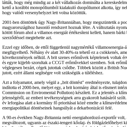
látták, hogy még mindig az a két vállalkozás dominálta a kereskedelm
kettő a korábbi monopóliumból kialakuló duopóliumot alkotta, így ne
hogy valódi versenyhelyzet lett volna közöttük.
2001-ben döntöttek úgy Nagy-Britanniában, hogy megszüntetik a pool-
magyarországihoz hasonló rendszert hoznak létre. A változtatás nyom
kötött fórum ahol a villamos energiát értékesíteni kellett, hanem bárki
szerződéssel megtehette azt.
Ezzel egy időben, de ettől függetlenül nagymértékű villamosenergia-á
megfigyelhető. Néhány év alatt 30-40%-ra tehető ez a csökkenés, am
következmények nélkül. A brit szenes erőművek képtelenek voltak ér
és egyre kijjebb szorultak a CCGT erőművekkel szemben. Sok erőmű
véglegesen bezárt, cégek jutottak csődbe. Többek között a British Nucl
jutott, ezért állami segítségre volt szükségük a túléléshez.
Azt a folyamatot, amely végül a „brit döntést" eredményezte, tulajdo
indította el 2000-ben, melyet egy, a brit kormány által is elismert int
Commission on Enviromental Pollution) készített. Ez a jelentés a klím
jelenségéről, az emberi tevékenységnek arra gyakorolt hatásáról szólt
év leforgása alatt a kormány fő prioritásai közé emelte a klímavédelmet
energiapolitikai döntéseinek hangsúlyát a dekarbonizáció felé.
A 90-es években Nagy-Britannia nettó energiahordozó-exportőr volt
megváltozott, ugyanis az északi-tengeri kőolaj- és földgázlelőhelyei 