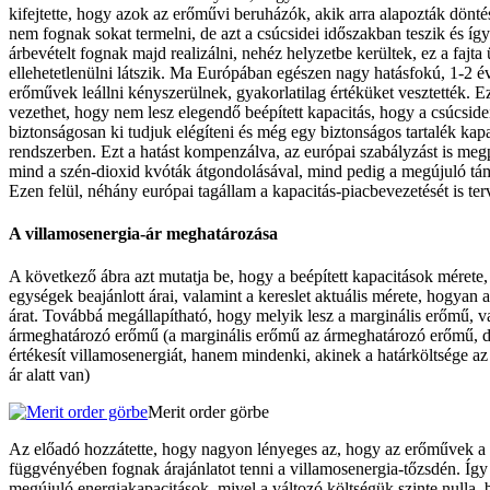
kifejtette, hogy azok az erőművi beruházók, akik arra alapozták dönt
nem fognak sokat termelni, de azt a csúcsidei időszakban teszik és í
árbevételt fognak majd realizálni, nehéz helyzetbe kerültek, ez a fajta 
ellehetetlenülni látszik. Ma Európában egészen nagy hatásfokú, 1-2 é
erőművek leállni kényszerülnek, gyakorlatilag értéküket vesztették. 
vezethet, hogy nem lesz elegendő beépített kapacitás, hogy a csúcside
biztonságosan ki tudjuk elégíteni és még egy biztonságos tartalék kapa
rendszerben. Ezt a hatást kompenzálva, az európai szabályzást is megp
mind a szén-dioxid kvóták átgondolásával, mind pedig a megújuló tá
Ezen felül, néhány európai tagállam a kapacitás-piacbevezetését is ter
A villamosenergia-ár meghatározása
A következő ábra azt mutatja be, hogy a beépített kapacitások mérete, 
egységek beajánlott árai, valamint a kereslet aktuális mérete, hogyan al
árat. Továbbá megállapítható, hogy melyik lesz a marginális erőmű, 
ármeghatározó erőmű (a marginális erőmű az ármeghatározó erőmű, 
értékesít villamosenergiát, hanem mindenki, akinek a határköltsége az
ár alatt van)
Merit order görbe
Az előadó hozzátette, hogy nagyon lényeges az, hogy az erőművek a 
függvényében fognak árajánlatot tenni a villamosenergia-tőzsdén. Így
megújuló energiakapacitások, mivel a változó költségük szinte nulla, 