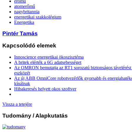
erőmű
atomerőmű
nagybritannia
energetikai szakkolégium
Energetika
Pintér Tamás
Kapcsolódó elemek
Innoscience energetikai ökoszisztéma
A britek elérték a 6G adatsebességet
Az OMRON bemutatja az RT1 sorozatú biztonságos távelérést b
eszközét
Az új ABB OmniCore robotvezérlők gyorsabb és energiahaték
kínálnak
Hibakeresés helyett okos szoftver
Vissza a tetejére
Tudomány
/ Alapkutatás