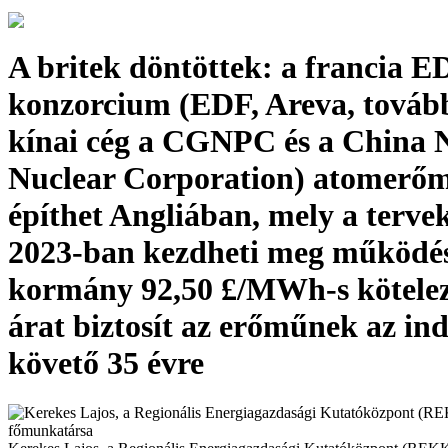
A britek döntöttek: a francia E
konzorcium (EDF, Areva, továb
kínai cég a CGNPC és a China 
Nuclear Corporation) atomerő
építhet Angliában, mely a tervek
2023-ban kezdheti meg működésé
kormány 92,50 £/MWh-s kötelező
árat biztosít az erőműnek az ind
követő 35 évre