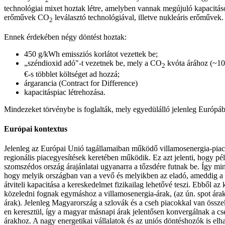
technológiai mixet hoztak létre, amelyben vannak megújuló kapacitás
erőművek CO
leválasztó technológiával, illetve nukleáris erőművek.
2
Ennek érdekében négy döntést hoztak:
450 g/kWh emissziós korlátot vezettek be;
„széndioxid adó"-t vezetnek be, mely a CO
kvóta árához (~10
2
€-s többlet költséget ad hozzá;
árgarancia (Contract for Difference)
kapacitáspiac létrehozása.
Mindezeket törvénybe is foglalták, mely egyedülálló jelenleg Európá
Európai kontextus
Jelenleg az Európai Unió tagállamaiban működő villamosenergia-pia
regionális piacegyesítések keretében működik. Ez azt jelenti, hogy pél
szomszédos ország árajánlatai ugyanarra a tőzsdére futnak be. Így m
hogy melyik országban van a vevő és melyikben az eladó, ameddig a k
átviteli kapacitása a kereskedelmet fizikailag lehetővé teszi. Ebből az
közeledni fognak egymáshoz a villamosenergia-árak, (az ún. spot ára
árak). Jelenleg Magyarország a szlovák és a cseh piacokkal van öss
en keresztül, így a magyar másnapi árak jelentősen konvergálnak a cs
árakhoz. A nagy energetikai vállalatok és az uniós döntéshozók is elh