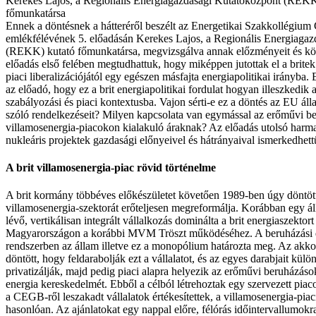
Kerekes Lajos, a Regionális Energiagazdasági Kutatóközpont (REKK
főmunkatársa
Ennek a döntésnek a hátteréről beszélt az Energetikai Szakkollégi
emlékfélévének 5. előadásán Kerekes Lajos, a Regionális Energiaga
(REKK) kutató főmunkatársa, megvizsgálva annak előzményeit és kö
előadás első felében megtudhattuk, hogy miképpen jutottak el a britek
piaci liberalizációjától egy egészen másfajta energiapolitikai irányba. E
az előadó, hogy ez a brit energiapolitikai fordulat hogyan illeszkedik a
szabályozási és piaci kontextusba. Vajon sérti-e ez a döntés az EU ál
szóló rendelkezéseit? Milyen kapcsolata van egymással az erőművi b
villamosenergia-piacokon kialakuló áraknak? Az előadás utolsó har
nukleáris projektek gazdasági előnyeivel és hátrányaival ismerkedhet
A brit villamosenergia-piac rövid történelme
A brit kormány többéves előkészületet követően 1989-ben úgy döntöt
villamosenergia-szektorát erőteljesen megreformálja. Korábban egy á
lévő, vertikálisan integrált vállalkozás dominálta a brit energiaszekt
Magyarországon a korábbi MVM Tröszt működéséhez. A beruházási 
rendszerben az állam illetve ez a monopólium határozta meg. Az akkor
döntött, hogy feldarabolják ezt a vállalatot, és az egyes darabjait kü
privatizálják, majd pedig piaci alapra helyezik az erőművi beruházáso
energia kereskedelmét. Ebből a célból létrehoztak egy szervezett piacot
a CEGB-ről leszakadt vállalatok értékesítettek, a villamosenergia-piac
hasonlóan. Az ajánlatokat egy nappal előre, félórás időintervallumokr