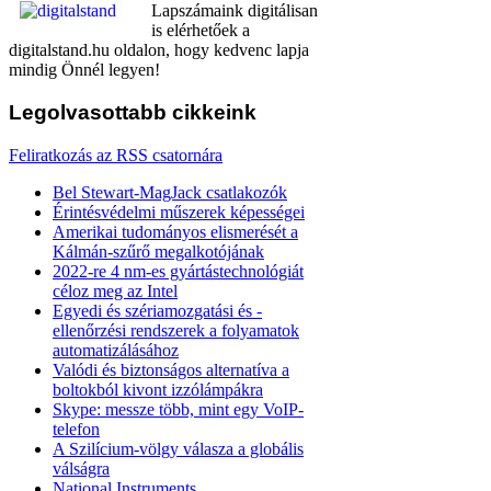
Lapszámaink digitálisan
is elérhetőek a
digitalstand.hu oldalon, hogy kedvenc lapja
mindig Önnél legyen!
Legolvasottabb
cikkeink
Feliratkozás az RSS csatornára
Bel Stewart-MagJack csatlakozók
Érintésvédelmi műszerek képességei
Amerikai tudományos elismerését a
Kálmán-szűrő megalkotójának
2022-re 4 nm-es gyártástechnológiát
céloz meg az Intel
Egyedi és szériamozgatási és -
ellenőrzési rendszerek a folyamatok
automatizálásához
Valódi és biztonságos alternatíva a
boltokból kivont izzólámpákra
Skype: messze több, mint egy VoIP-
telefon
A Szilícium-völgy válasza a globális
válságra
National Instruments