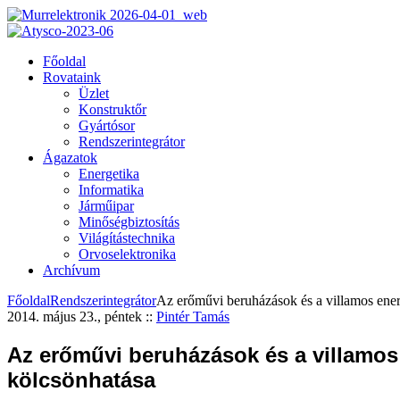
Főoldal
Rovataink
Üzlet
Konstruktőr
Gyártósor
Rendszerintegrátor
Ágazatok
Energetika
Informatika
Járműipar
Minőségbiztosítás
Világítástechnika
Orvoselektronika
Archívum
Főoldal
Rendszerintegrátor
Az erőművi beruházások és a villamos ener
2014. május 23., péntek
::
Pintér Tamás
Az erőművi beruházások és a villamos
kölcsönhatása