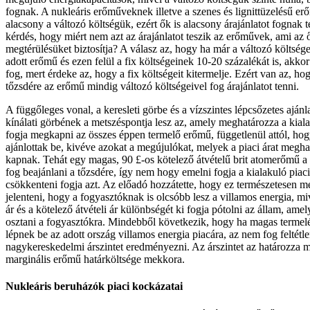
fognak. A nukleáris erőműveknek illetve a szenes és lignittüzelésű e
alacsony a változó költségük, ezért ők is alacsony árajánlatot fognak te
kérdés, hogy miért nem azt az árajánlatot teszik az erőművek, ami az ő
megtérülésüket biztosítja? A válasz az, hogy ha már a változó költségei
adott erőmű és ezen felül a fix költségeinek 10-20 százalékát is, akkor
fog, mert érdeke az, hogy a fix költségeit kitermelje. Ezért van az, ho
tőzsdére az erőmű mindig változó költségeivel fog árajánlatot tenni.
A függőleges vonal, a keresleti görbe és a vízszintes lépcsőzetes ajánl
kínálati görbének a metszéspontja lesz az, amely meghatározza a kialak
fogja megkapni az összes éppen termelő erőmű, függetlenül attól, hog
ajánlottak be, kivéve azokat a megújulókat, melyek a piaci árat megha
kapnak. Tehát egy magas, 90 £-os kötelező átvételű brit atomerőmű a 
fog beajánlani a tőzsdére, így nem hogy emelni fogja a kialakuló piac
csökkenteni fogja azt. Az előadó hozzátette, hogy ez természetesen m
jelenteni, hogy a fogyasztóknak is olcsóbb lesz a villamos energia, miv
ár és a kötelező átvételi ár különbségét ki fogja pótolni az állam, amel
osztani a fogyasztókra. Mindebből következik, hogy ha magas termel
lépnek be az adott ország villamos energia piacára, az nem fog feltét
nagykereskedelmi árszintet eredményezni. Az árszintet az határozza m
marginális erőmű határköltsége mekkora.
Nukleáris beruházók piaci kockázatai