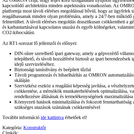
Az OMRON célja, hogy teljes körű szolgáltatást nyújtson ügyfeleinek
kapcsolódó architektúra minden aspektusára vonatkozóan. Az OMRO
platformja most távoli eléréses megoldással bővül, hogy az ügyfelek tá
reagálhassanak minden olyan problémára, amely a 24/7-ben működő
felmerülhet. A távoli eléréses megoldás drasztikusan csökkentheti a gé
és karbantartásával kapcsolatos utazási és egyéb költségeket, valamin
CO2-kibocsátást.
Az RT1-sorozat fő jellemzői és előnyei:
DIN-sínre szerelhető ipari gateway, amely a gépvezérlő villam
telepíthető, és távoli hozzáférést biztosít az ipari berendezések i
idejű szervizeléséhez.
Biztonsági tanúsítvány és beépített tűzfal
Távoli programozás és hibaelhárítás az OMRON automatizálási
skáláján
Szervizkész eszköz a reagálási képesség javítása, a vészhelyze
csökkentése, a mérnökök munkaterhelésének optimalizálása, va
rendelkezésre állásának és termelékenységének maximalizálása
Környezeti hatások minimalizálása és fokozott fenntarthatóság 
szükséges utazások számának csökkentésével
További információ
ide kattintva
érhetőek el!
Kategória:
Konstruktőr
Címkék: