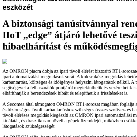
eszközét
A biztonsági tanúsítvánnyal ren
IIoT „edge” átjáró lehetővé teszi
hibaelhárítást és működésmegfig
Az OMRON piacra dobja az ipari távoli elérést biztosító RT1-sorozato
ipari automatizálási megoldások sorát. A kulcsrakész megoldás lehetővé
karbantartást, költséges és időigényes helyszíni látogatások nélkül. A t
segítségével a felhasználók pontjáról megtekinthetik és vezérelhetik is
elháríthatják a berendezések hibáit és telepíthetik a frissítéseket is.
A Secomea által támogatott OMRON RT1-sorozat magában foglalja a
és biztonságos távoli karbantartáshoz szükséges összes szoftver- és 
távoli eléréses megoldás kiegészíti az OMRON ipari automatizálási m
kínálatát, és drasztikusan növeli a gépek üzemidejét, miközben csökke
látogatások szükségességét.