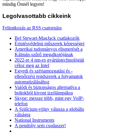
mindig Önnél legyen!
Legolvasottabb
cikkeink
Feliratkozás az RSS csatornára
Bel Stewart-MagJack csatlakozók
Érintésvédelmi műszerek képességei
Amerikai tudományos elismerését a
Kálmán-szűrő megalkotójának
2022-re 4 nm-es gyártástechnológiát
céloz meg az Intel
Egyedi és szériamozgatási és -
ellenőrzési rendszerek a folyamatok
automatizálásához
Valódi és biztonságos alternatíva a
boltokból kivont izzólámpákra
Skype: messze több, mint egy VoIP-
telefon
A Szilícium-völgy válasza a globális
válságra
National Instruments
A pendrájv sem csodaszer!