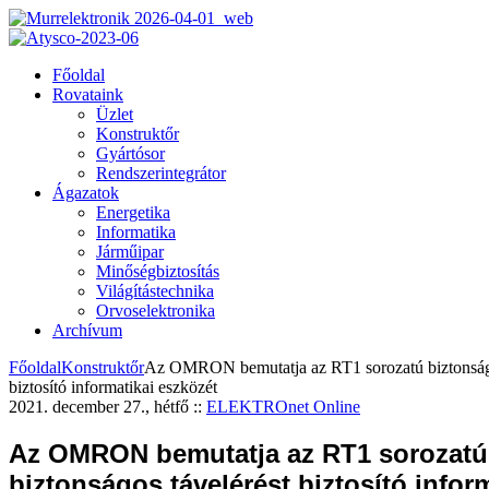
Főoldal
Rovataink
Üzlet
Konstruktőr
Gyártósor
Rendszerintegrátor
Ágazatok
Energetika
Informatika
Járműipar
Minőségbiztosítás
Világítástechnika
Orvoselektronika
Archívum
Főoldal
Konstruktőr
Az OMRON bemutatja az RT1 sorozatú biztonságo
biztosító informatikai eszközét
2021. december 27., hétfő
::
ELEKTROnet Online
Az OMRON bemutatja az RT1 sorozatú
biztonságos távelérést biztosító infor