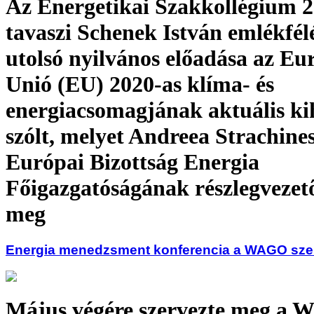
Az Energetikai Szakkollégium 2
tavaszi Schenek István emlékfé
utolsó nyilvános előadása az Eu
Unió (EU) 2020-as klíma- és
energiacsomagjának aktuális ki
szólt, melyet Andreea Strachines
Európai Bizottság Energia
Főigazgatóságának részlegvezető
meg
Energia menedzsment konferencia a WAGO sz
Május végére szervezte meg a