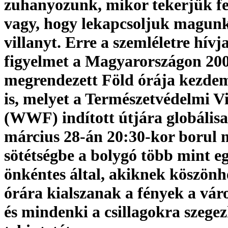
zuhanyozunk, mikor tekerjük fel
vagy, hogy lekapcsoljuk magunk
villanyt. Erre a szemléletre hívja
figyelmet a Magyarországon 200
megrendezett Föld órája kezde
is, melyet a Természetvédelmi V
(WWF) indított útjára globálisa
március 28-án 20:30-kor borul 
sötétségbe a bolygó több mint e
önkéntes által, akiknek köszönh
órára kialszanak a fények a vár
és mindenki a csillagokra szegez