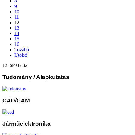
8
9
10
11
12
13
14
15
16
Tovább
Utolsó
12. oldal / 32
Tudomány
/ Alapkutatás
CAD/CAM
Járműelektronika