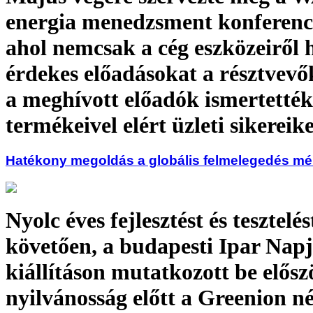
energia menedzsment konferenci
ahol nemcsak a cég eszközeiről 
érdekes előadásokat a résztvev
a meghívott előadók ismertették
termékeivel elért üzleti sikereike
Hatékony megoldás a globális felmelegedés mé
Nyolc éves fejlesztést és tesztelés
követően, a budapesti Ipar Napj
kiállításon mutatkozott be elősz
nyilvánosság előtt a Greenion n