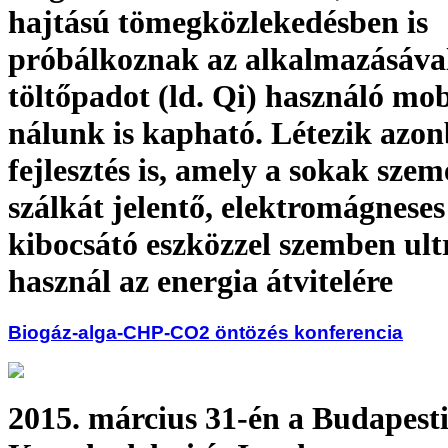
hajtású tömegközlekedésben is
próbálkoznak az alkalmazásával
töltőpadot (ld. Qi) használó mob
nálunk is kapható. Létezik azo
fejlesztés is, amely a sokak sze
szálkát jelentő, elektromágneses
kibocsátó eszközzel szemben ul
használ az energia átvitelére
Biogáz-alga-CHP-CO2 öntözés konferencia
2015. március 31-én a Budapest