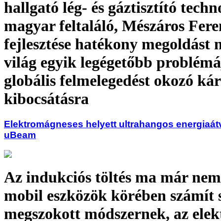
hallgató lég- és gáztisztító techn
magyar feltaláló, Mészáros Fere
fejlesztése hatékony megoldást 
világ egyik legégetőbb problémá
globális felmelegedést okozó ká
kibocsátásra
Elektromágneses helyett ultrahangos energiaátvi
uBeam
Az indukciós töltés ma már nem
mobil eszközök körében számít 
megszokott módszernek, az ele