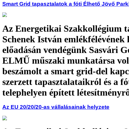
Smart Grid tapasztalatok a fóti Élhető Jövő Par
Az Energetikai Szakkollégium ta
Schenek István emlékfélévének 
előadásán vendégünk Sasvári Ge
ELMŰ műszaki munkatársa volt
beszámolt a smart grid-del kap
szerzett tapasztalataikról és a fó
telephelyen épített létesítményrő
Az EU 20/20/20-as vállalásainak helyzete