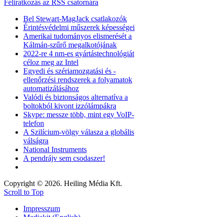
Feliratkozás az RSS csatornára
Bel Stewart-MagJack csatlakozók
Érintésvédelmi műszerek képességei
Amerikai tudományos elismerését a
Kálmán-szűrő megalkotójának
2022-re 4 nm-es gyártástechnológiát
céloz meg az Intel
Egyedi és szériamozgatási és -
ellenőrzési rendszerek a folyamatok
automatizálásához
Valódi és biztonságos alternatíva a
boltokból kivont izzólámpákra
Skype: messze több, mint egy VoIP-
telefon
A Szilícium-völgy válasza a globális
válságra
National Instruments
A pendrájv sem csodaszer!
Copyright © 2026. Heiling Média Kft.
Scroll to Top
Impresszum