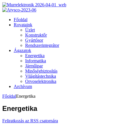
Főoldal
Rovataink
Üzlet
Konstruktőr
Gyártósor
Rendszerintegrátor
Ágazatok
Energetika
Informatika
Járműipar
Minőségbiztosítás
Világítástechnika
Orvoselektronika
Archívum
Főoldal
Energetika
Energetika
Feliratkozás az RSS csatornára