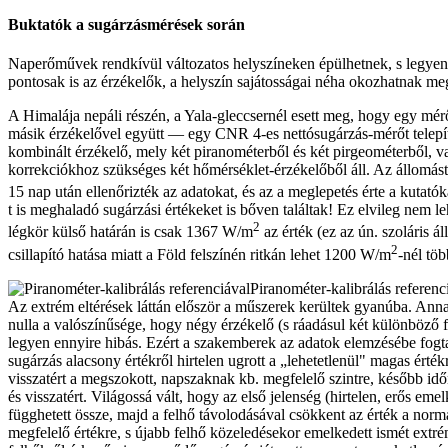
Buktatók a sugárzásmérések során
Naperőművek rendkívül változatos helyszíneken épülhetnek, s legye
pontosak is az érzékelők, a helyszín sajátosságai néha okozhatnak me
A Himalája nepáli részén, a Yala-gleccsernél esett meg, hogy egy m
másik érzékelővel együtt — egy CNR 4-es nettósugárzás-mérőt telep
kombinált érzékelő, mely két piranométerből és két pirgeométerből, v
korrekciókhoz szükséges két hőmérséklet-érzékelőből áll. Az állomás
15 nap után ellenőrizték az adatokat, és az a meglepetés érte a kutat
t is meghaladó sugárzási értékeket is bőven találtak! Ez elvileg nem le
2
légkör külső határán is csak 1367 W/m
az érték (ez az ún. szoláris á
2
csillapító hatása miatt a Föld felszínén ritkán lehet 1200 W/m
-nél töb
Piranométer-kalibrálás referenc
Az extrém eltérések láttán először a műszerek kerültek gyanúba. Ann
nulla a valószínűsége, hogy négy érzékelő (s ráadásul két különböző f
legyen ennyire hibás. Ezért a szakemberek az adatok elemzésébe fogta
sugárzás alacsony értékről hirtelen ugrott a „lehetetlenül" magas érté
visszatért a megszokott, napszaknak kb. megfelelő szintre, később idő
és visszatért. Világossá vált, hogy az első jelenség (hirtelen, erős eme
függhetett össze, majd a felhő távolodásával csökkent az érték a norm
megfelelő értékre, s újabb felhő közeledésekor emelkedett ismét extré