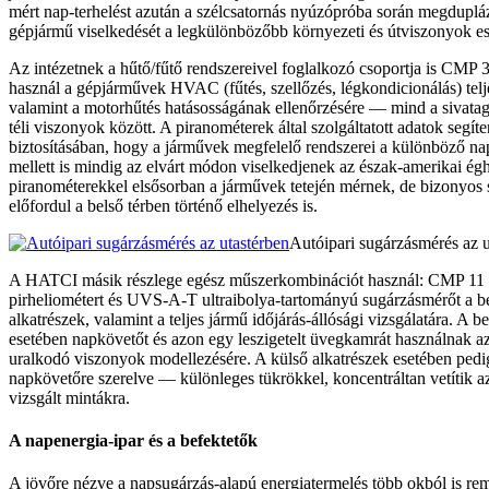
mért nap-terhelést azután a szélcsatornás nyúzópróba során megduplá
gépjármű viselkedését a legkülönbözőbb környezeti és útviszonyok es
Az intézetnek a hűtő/fűtő rendszereivel foglalkozó csoportja is CMP 
használ a gépjárművek HVAC (fűtés, szellőzés, légkondicionálás) tel
valamint a motorhűtés hatásosságának ellenőrzésére — mind a sivata
téli viszonyok között. A piranométerek által szolgáltatott adatok segí
biztosításában, hogy a járművek megfelelő rendszerei a különböző n
mellett is mindig az elvárt módon viselkedjenek az észak-amerikai égh
piranométerekkel elsősorban a járművek tetején mérnek, de bizonyos 
előfordul a belső térben történő elhelyezés is.
Autóipari sugárzásmérés az u
A HATCI másik részlege egész műszerkombinációt használ: CMP 11 
pirheliométert és UVS-A-T ultraibolya-tartományú sugárzásmérőt a be
alkatrészek, valamint a teljes jármű időjárás-állósági vizsgálatára. A b
esetében napkövetőt és azon egy leszigetelt üvegkamrát használnak az
uralkodó viszonyok modellezésére. A külső alkatrészek esetében ped
napkövetőre szerelve — különleges tükrökkel, koncentráltan vetítik 
vizsgált mintákra.
A napenergia-ipar és a befektetők
A jövőre nézve a napsugárzás-alapú energiatermelés több okból is re