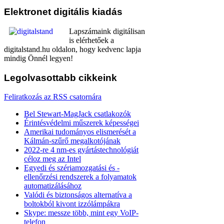
Elektronet
digitális kiadás
Lapszámaink digitálisan
is elérhetőek a
digitalstand.hu oldalon, hogy kedvenc lapja
mindig Önnél legyen!
Legolvasottabb
cikkeink
Feliratkozás az RSS csatornára
Bel Stewart-MagJack csatlakozók
Érintésvédelmi műszerek képességei
Amerikai tudományos elismerését a
Kálmán-szűrő megalkotójának
2022-re 4 nm-es gyártástechnológiát
céloz meg az Intel
Egyedi és szériamozgatási és -
ellenőrzési rendszerek a folyamatok
automatizálásához
Valódi és biztonságos alternatíva a
boltokból kivont izzólámpákra
Skype: messze több, mint egy VoIP-
telefon