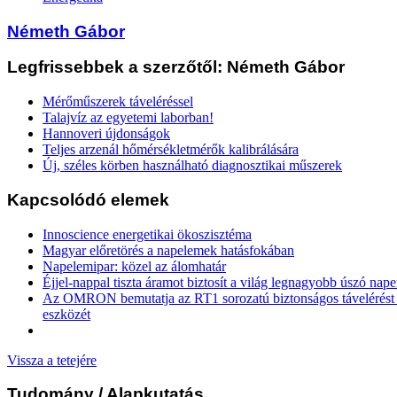
Németh Gábor
Legfrissebbek a szerzőtől: Németh Gábor
Mérőműszerek táveléréssel
Talajvíz az egyetemi laborban!
Hannoveri újdonságok
Teljes arzenál hőmérsékletmérők kalibrálására
Új, széles körben használható diagnosztikai műszerek
Kapcsolódó elemek
Innoscience energetikai ökoszisztéma
Magyar előretörés a napelemek hatásfokában
Napelemipar: közel az álomhatár
Éjjel-nappal tiszta áramot biztosít a világ legnagyobb úszó na
Az OMRON bemutatja az RT1 sorozatú biztonságos távelérést b
eszközét
Vissza a tetejére
Tudomány
/ Alapkutatás