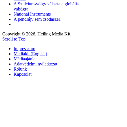
A Szilícium-völgy válasza a globális
válságra
National Instruments
A pendrájv sem csodaszer!
Copyright © 2026. Heiling Média Kft.
Scroll to Top
Impresszum
Mediakit (English)
Médiaajánlat
Adatvédelmi nyilatkozat
Rólunk
Kapcsolat