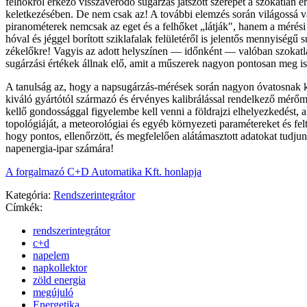
felhőkről érkező visszaverődő sugárzás játszott szerepet a szokatlan é
keletkezésében. De nem csak az! A további elemzés során világossá v
piranométerek nemcsak az eget és a felhőket „látják", hanem a mérési
hóval és jéggel borított sziklafalak felületéről is jelentős mennyiségű 
zékelőkre! Vagyis az adott helyszínen — időnként — valóban szokatl
sugárzási értékek állnak elő, amit a műszerek nagyon pontosan meg i
A tanulság az, hogy a napsugárzás-mérések során nagyon óvatosnak k
kiváló gyártótól származó és érvényes kalibrálással rendelkező mérő
kellő gondossággal figyelembe kell venni a földrajzi elhelyezkedést, 
topológiáját, a meteorológiai és egyéb környezeti paramétereket és felt
hogy pontos, ellenőrzött, és megfelelően alátámasztott adatokat tudjun
napenergia-ipar számára!
A forgalmazó C+D Automatika Kft. honlapja
Kategória:
Rendszerintegrátor
Címkék:
rendszerintegrátor
c+d
napelem
napkollektor
zöld energia
megújuló
Energetika