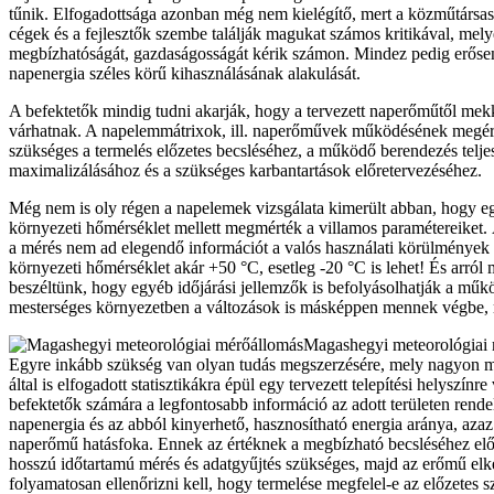
tűnik. Elfogadottsága azonban még nem kielégítő, mert a közműtársas
cégek és a fejlesztők szembe találják magukat számos kritikával, mely
megbízhatóságát, gazdaságosságát kérik számon. Mindez pedig erősen
napenergia széles körű kihasználásának alakulását.
A befektetők mindig tudni akarják, hogy a tervezett naperőműtől mek
várhatnak. A napelemmátrixok, ill. naperőművek működésének megér
szükséges a termelés előzetes becsléséhez, a működő berendezés telj
maximalizálásához és a szükséges karbantartások előretervezéséhez.
Még nem is oly régen a napelemek vizsgálata kimerült abban, hogy e
környezeti hőmérséklet mellett megmérték a villamos paramétereiket.
a mérés nem ad elegendő információt a valós használati körülmények e
környezeti hőmérséklet akár +50 °C, esetleg -20 °C is lehet! És arról
beszéltünk, hogy egyéb időjárási jellemzők is befolyásolhatják a műk
mesterséges környezetben a változások is másképpen mennek végbe, 
Magashegyi meteorológiai
Egyre inkább szükség van olyan tudás megszerzésére, mely nagyon 
által is elfogadott statisztikákra épül egy tervezett telepítési helyszín
befektetők számára a legfontosabb információ az adott területen rende
napenergia és az abból kinyerhető, hasznosítható energia aránya, az
naperőmű hatásfoka. Ennek az értéknek a megbízható becsléséhez előz
hosszú időtartamú mérés és adatgyűjtés szükséges, majd az erőmű elké
folyamatosan ellenőrizni kell, hogy termelése megfelel-e az előzetes 