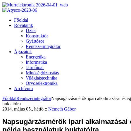
Főoldal
Rovataink
Üzlet
Konstruktőr
Gyártósor
Rendszerintegrátor
Ágazatok
Energetika
Informatika
Járműipar
Minőségbiztosítás
Világítástechnika
Orvoselektronika
Archívum
Főoldal
Rendszerintegrátor
Napsugárzásmérők ipari alkalmazásai és eg
buktatóira
2014. május 05., hétfő
::
Németh Gábor
Napsugárzásmérők ipari alkalmazásai 
példa használatuk buktatóira