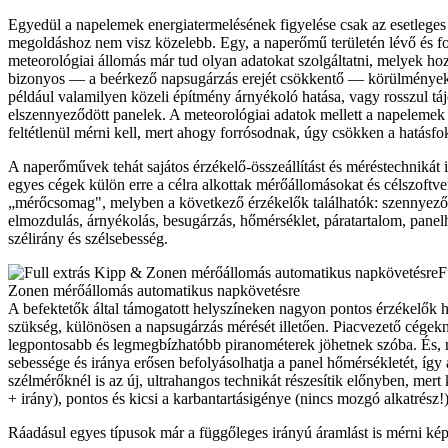
Egyedül a napelemek energiatermelésének figyelése csak az esetleges 
megoldáshoz nem visz közelebb. Egy, a naperőmű területén lévő és
meteorológiai állomás már tud olyan adatokat szolgáltatni, melyek ho
bizonyos — a beérkező napsugárzás erejét csökkentő — körülmények 
például valamilyen közeli építmény árnyékoló hatása, vagy rosszul tájo
elszennyeződött panelek. A meteorológiai adatok mellett a napelemek 
feltétlenül mérni kell, mert ahogy forrósodnak, úgy csökken a hatásfo
A naperőművek tehát sajátos érzékelő-összeállítást és méréstechnikát 
egyes cégek külön erre a célra alkottak mérőállomásokat és célszoftve
„mérőcsomag", melyben a következő érzékelők találhatók: szennyeződ
elmozdulás, árnyékolás, besugárzás, hőmérséklet, páratartalom, panel
szélirány és szélsebesség.
F
Zonen mérőállomás automatikus napkövetésre
A befektetők által támogatott helyszíneken nagyon pontos érzékelők h
szükség, különösen a napsugárzás mérését illetően. Piacvezető cégekn
legpontosabb és legmegbízhatóbb piranométerek jöhetnek szóba. És, m
sebessége és iránya erősen befolyásolhatja a panel hőmérsékletét, így a
szélmérőknél is az új, ultrahangos technikát részesítik előnyben, mert
+ irány), pontos és kicsi a karbantartásigénye (nincs mozgó alkatrész!)
Ráadásul egyes típusok már a függőleges irányú áramlást is mérni ké