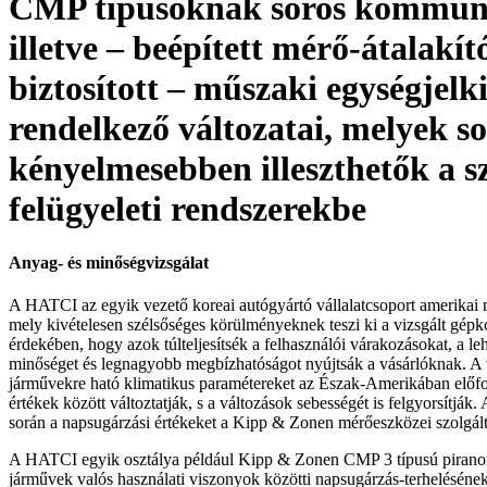
CMP típusoknak soros kommuni
illetve – be­épített mérő-átalakító
biztosított – műszaki egységjelk
rendelkező változatai, melyek s
kényelmesebben illeszthetők a s
felügyeleti rendszerekbe
Anyag- és minőségvizsgálat
A HATCI az egyik vezető koreai autógyártó vállalatcsoport amerikai 
mely kivételesen szélsőséges körülményeknek teszi ki a vizsgált gépk
érdekében, hogy azok túlteljesítsék a felhasználói várakozásokat, a le
minőséget és legnagyobb megbízhatóságot nyújtsák a vásárlóknak. A 
járművekre ható klimatikus paramétereket az Észak-Amerikában előfo
értékek között változtatják, s a változások sebességét is felgyorsítják
során a napsugárzási értékeket a Kipp & Zonen mérőeszközei szolgált
A HATCI egyik osztálya például Kipp & Zonen CMP 3 típusú piranom
járművek valós használati viszonyok közötti napsugárzás-terhelésének