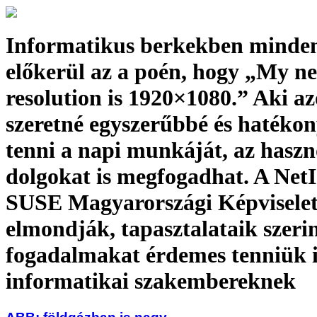
Informatikus berkekben minden
előkerül az a poén, hogy „My n
resolution is 1920×1080.” Aki a
szeretné egyszerűbbé és hatéko
tenni a napi munkáját, az hasz
dolgokat is megfogadhat. A Net
SUSE Magyarországi Képviselet
elmondják, tapasztalataik szeri
fogadalmakat érdemes tenniük 
informatikai szakembereknek