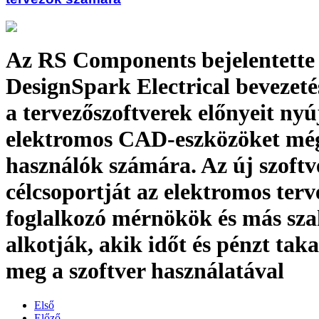
Az RS Components bejelentette
DesignSpark Electrical bevezeté
a tervezőszoftverek előnyeit nyú
elektromos CAD-eszközöket mé
használók számára. Az új szoftv
célcsoportját az elektromos terv
foglalkozó mérnökök és más sz
alkotják, akik időt és pénzt tak
meg a szoftver használatával
Első
Előző