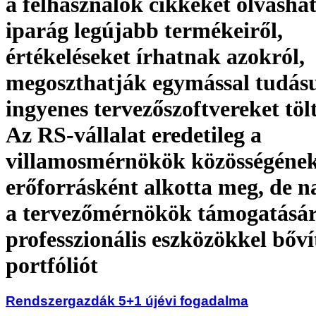
a felhasználók cikkeket olvasha
iparág legújabb termékeiről,
értékeléseket írhatnak azokról,
megoszthatják egymással tudásu
ingyenes tervezőszoftvereket töl
Az RS-vállalat eredetileg a
villamosmérnökök közösségének
erőforrásként alkotta meg, de 
a tervezőmérnökök támogatásár
professzionális eszközökkel bővít
portfóliót
Rendszergazdák 5+1 újévi fogadalma