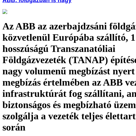
ABB: földgázban is nagy
Az ABB az azerbajdzsáni földgá
közvetlenül Európába szállító, 
hosszúságú Transzanatóliai
Földgázvezeték (TANAP) építés
nagy volumenű megbízást nyert 
megbízás értelmében az ABB vez
infrastruktúrát fog szállítani, a
biztonságos és megbízható üzem
szolgálja a vezeték teljes életta
során