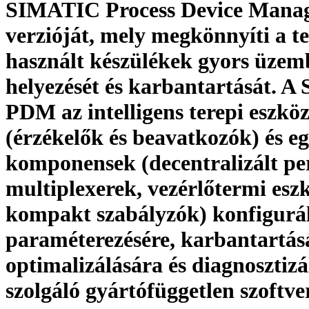
SIMATIC Process Device Manag
verzióját, mely megkönnyíti a t
használt készülékek gyors üzem
helyezését és karbantartását. 
PDM az intelligens terepi eszkö
(érzékelők és beavatkozók) és eg
komponensek (decentralizált per
multiplexerek, vezérlőtermi esz
kompakt szabályzók) konfigurál
paraméterezésére, karbantartás
optimalizálására és diagnosztizá
szolgáló gyártófüggetlen szoftve