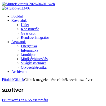
Főoldal
Rovataink
Üzlet
Konstruktőr
Gyártósor
Rendszerintegrátor
Ágazatok
Energetika
Informatika
Járműipar
Minőségbiztosítás
Világítástechnika
Orvoselektronika
Archívum
Főoldal
Cikkek
Cikkek megjelenítése címkék szerint: szoftver
szoftver
Feliratkozás az RSS csatornára