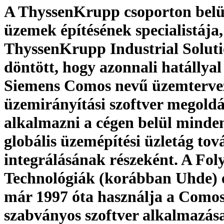
A ThyssenKrupp csoporton belü
üzemek építésének specialistája,
ThyssenKrupp Industrial Soluti
döntött, hogy azonnali hatállyal
Siemens Comos nevű üzemtervez
üzemirányítási szoftver megoldá
alkalmazni a cégen belül minden
globális üzemépítési üzletág tov
integrálásának részeként. A Fo
Technológiák (korábban Uhde) 
már 1997 óta használja a Comos
szabványos szoftver alkalmazás