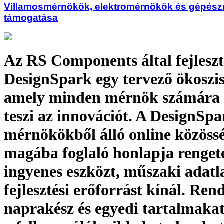
Villamosmérnökök, elektromérnökök és gépés
támogatása
Az RS Components által fejleszt
DesignSpark egy tervező ökoszi
amely minden mérnök számára 
teszi az innovációt. A DesignSp
mérnökökből álló online közössé
magába foglaló honlapja renget
ingyenes eszközt, műszaki adatl
fejlesztési erőforrást kínál. Ren
naprakész és egyedi tartalmakat 