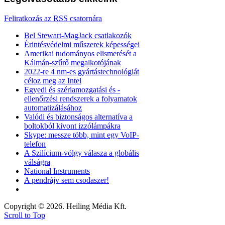
Feliratkozás az RSS csatornára
Bel Stewart-MagJack csatlakozók
Érintésvédelmi műszerek képességei
Amerikai tudományos elismerését a
Kálmán-szűrő megalkotójának
2022-re 4 nm-es gyártástechnológiát
céloz meg az Intel
Egyedi és szériamozgatási és -
ellenőrzési rendszerek a folyamatok
automatizálásához
Valódi és biztonságos alternatíva a
boltokból kivont izzólámpákra
Skype: messze több, mint egy VoIP-
telefon
A Szilícium-völgy válasza a globális
válságra
National Instruments
A pendrájv sem csodaszer!
Copyright © 2026. Heiling Média Kft.
Scroll to Top