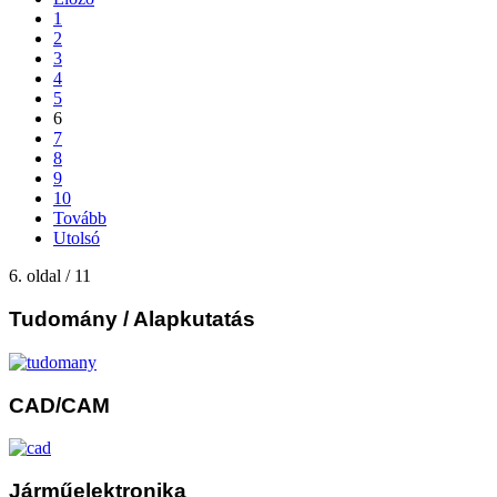
1
2
3
4
5
6
7
8
9
10
Tovább
Utolsó
6. oldal / 11
Tudomány
/ Alapkutatás
CAD/CAM
Járműelektronika