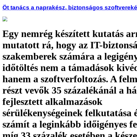
Öt tanács a naprakész, biztonságos szoftvereké
Egy nemrég készített kutatás ar
mutatott rá, hogy az IT-biztonsá
szakemberek számára a legigén
időtöltés nem a támadások kivéd
hanem a szoftverfoltozás. A fel
részt vevők 35 százalékánál a há
fejlesztett alkalmazások
sérülékenységeinek felkutatása é
számít a leginkább időigényes f
míg 33 százalék esetében a késze