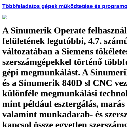
Többfeladatos gépek működtetése és program
A Sinumerik Operate felhasznál
felületének legutóbbi, 4.7. szám
változatában a Siemens tökéletes
szerszámgépekkel történő többf
gépi megmunkálást. A Sinumeri
és a Sinumerik 840D sl CNC vez
különféle megmunkálási technol
mint például esztergálás, marás 
valamint munkadarab- és szers
kapcsol össze egyetlen szerszám