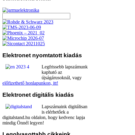
Elektronet
nyomtatott kiadás
Legfrissebb lapszámunk
kapható az
újságárusoknál, vagy
előfizethető honlapunkon, itt!
Elektronet
digitális kiadás
Lapszámaink digitálisan
is elérhetőek a
digitalstand.hu oldalon, hogy kedvenc lapja
mindig Önnél legyen!
Legolvasottabb
cikkeink