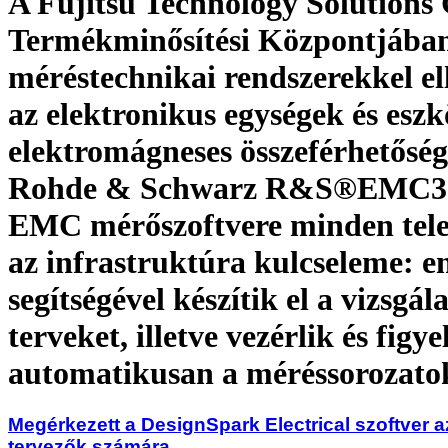
A Fujitsu Technology Solution
Termékminősítési Központjába
méréstechnikai rendszerekkel el
az elektronikus egységek és esz
elektromágneses összeférhetőség
Rohde & Schwarz R&S®EMC3
EMC mérőszoftvere minden tel
az infrastruktúra kulcseleme: e
segítségével készítik el a vizsgála
terveket, illetve vezérlik és figye
automatikusan a méréssorozato
Megérkezett a DesignSpark Electrical szoftver 
tervezők számára