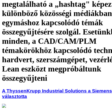
megtalálható a „hashtag" képez
különböző közösségi médiákban
egymáshoz kapcsolódó témák
összegyűjtésére szolgál. Esetün
minden, a CAD/CAM/PLM
témakörökhöz kapcsolódó techn
hardvert, szerszámgépet, vezérlés
Lean eszközt megpróbáltunk
összegyűjteni
A ThyssenKrupp Industrial Solutions a Siemens
választotta