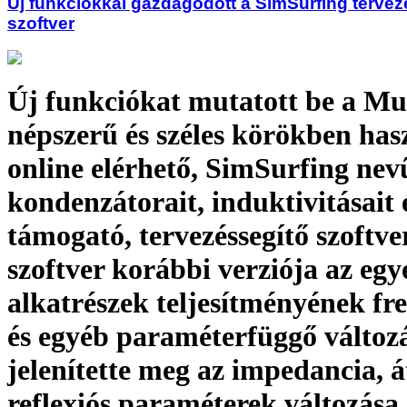
Új funkciókkal gazdagodott a SimSurfing terve
szoftver
Új funkciókat mutatott be a Mu
népszerű és széles körökben has
online elérhető, SimSurfing nevű
kondenzátorait, induktivitásait 
támogató, tervezéssegítő szoftve
szoftver korábbi verziója az egy
alkatrészek teljesítményének fr
és egyéb paraméterfüggő változ
jelenítette meg az impedancia, át
reflexiós paraméterek változása