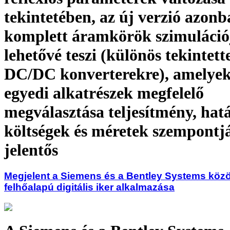
tekintetében, az új verzió azon
komplett áramkörök szimulációj
lehetővé teszi (különös tekintette
DC/DC konverterekre), amelyek
egyedi alkatrészek megfelelő
megválasztása teljesítmény, hat
költségek és méretek szempontj
jelentős
Megjelent a Siemens és a Bentley Systems közös
felhőalapú digitális iker alkalmazása