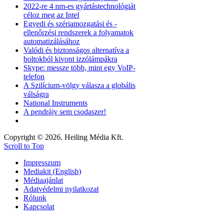
2022-re 4 nm-es gyártástechnológiát
céloz meg az Intel
Egyedi és szériamozgatási és -
ellenőrzési rendszerek a folyamatok
automatizálásához
Valódi és biztonságos alternatíva a
boltokból kivont izzólámpákra
Skype: messze több, mint egy VoIP-
telefon
A Szilícium-völgy válasza a globális
válságra
National Instruments
A pendrájv sem csodaszer!
Copyright © 2026. Heiling Média Kft.
Scroll to Top
Impresszum
Mediakit (English)
Médiaajánlat
Adatvédelmi nyilatkozat
Rólunk
Kapcsolat