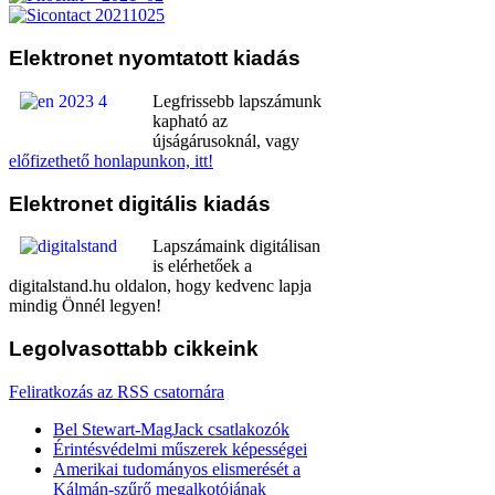
Elektronet
nyomtatott kiadás
Legfrissebb lapszámunk
kapható az
újságárusoknál, vagy
előfizethető honlapunkon, itt!
Elektronet
digitális kiadás
Lapszámaink digitálisan
is elérhetőek a
digitalstand.hu oldalon, hogy kedvenc lapja
mindig Önnél legyen!
Legolvasottabb
cikkeink
Feliratkozás az RSS csatornára
Bel Stewart-MagJack csatlakozók
Érintésvédelmi műszerek képességei
Amerikai tudományos elismerését a
Kálmán-szűrő megalkotójának