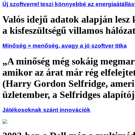
Új szoftverrel teszi könnyebbé az energiaátállá
Valós idejű adatok alapján lesz 
a kisfeszültségű villamos hálózat
Minőség = menőség, avagy a jó szoftver titka
„A minőség még sokáig megmar
amikor az árat már rég elfelejte
(Harry Gordon Selfridge, ameri
üzletember, a Selfridges alapítój
Játékosoknak szánt innovációk