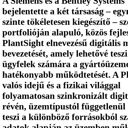
A Siemens és a Bentley Systems
bejelentette a két társaság – eg
szinte tökéletesen kiegészítő – sz
portfolióján alapuló, közös fejle
PlantSight elnevezésű digitális 
bevezetését, amely lehetővé teszi
ügyfelek számára a gyártóüzem
hatékonyabb működtetését. A P
valós idejű és a fizikai világgal
folyamatosan szinkronizált digit
révén, üzemtípustól függetlenül
teszi a különböző forrásokból 
adatok alapján az üzemben mű