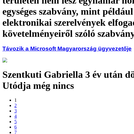
területen nem lesz egyhamar h
egységes szabvány, mint például
elektronikai szerelvények elfog
követelményeiről szóló szabván
Távozik a Microsoft Magyarország ügyvezetője
Szentkuti Gabriella 3 év után dö
Utódja még nincs
1
2
3
4
5
6
7