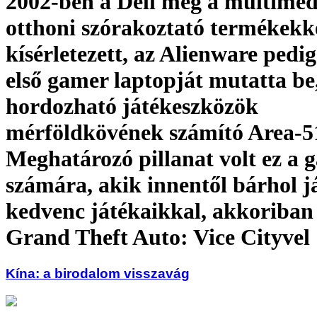
2002-ben a Dell még a multiméd
otthoni szórakoztató termékekk
kísérletezett, az Alienware pedi
első gamer laptopját mutatta be
hordozható játékeszközök
mérföldkövének számító Area-5
Meghatározó pillanat volt ez a
számára, akik innentől bárhol j
kedvenc játékaikkal, akkoriban
Grand Theft Auto: Vice Cityvel
Kína: a birodalom visszavág