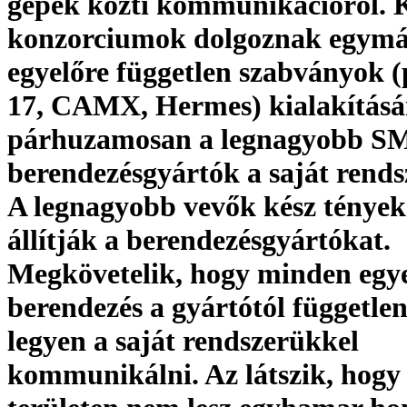
gépek közti kommunikációról. 
konzorciumok dolgoznak egymá
egyelőre független szabványok (
17, CAMX, Hermes) kialakításán
párhuzamosan a legnagyobb S
berendezésgyártók a saját rends
A legnagyobb vevők kész tények
állítják a berendezésgyártókat.
Megkövetelik, hogy minden egy
berendezés a gyártótól függetle
legyen a saját rendszerükkel
kommunikálni. Az látszik, hogy 