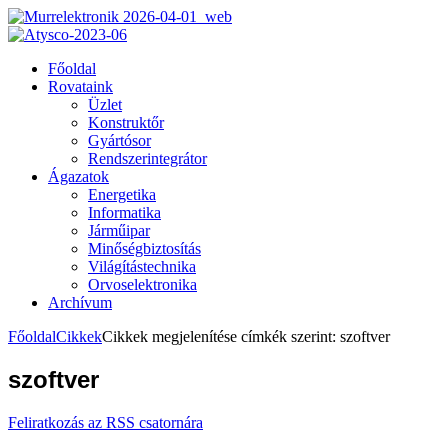
Főoldal
Rovataink
Üzlet
Konstruktőr
Gyártósor
Rendszerintegrátor
Ágazatok
Energetika
Informatika
Járműipar
Minőségbiztosítás
Világítástechnika
Orvoselektronika
Archívum
Főoldal
Cikkek
Cikkek megjelenítése címkék szerint: szoftver
szoftver
Feliratkozás az RSS csatornára