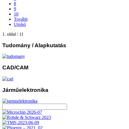
8
9
10
Tovább
Utolsó
1. oldal / 11
Tudomány
/ Alapkutatás
CAD/CAM
Járműelektronika