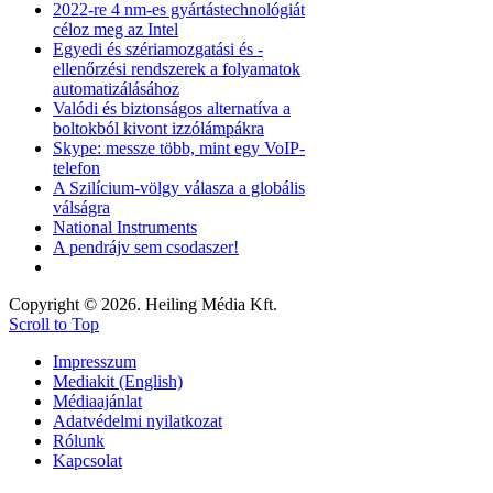
2022-re 4 nm-es gyártástechnológiát
céloz meg az Intel
Egyedi és szériamozgatási és -
ellenőrzési rendszerek a folyamatok
automatizálásához
Valódi és biztonságos alternatíva a
boltokból kivont izzólámpákra
Skype: messze több, mint egy VoIP-
telefon
A Szilícium-völgy válasza a globális
válságra
National Instruments
A pendrájv sem csodaszer!
Copyright © 2026. Heiling Média Kft.
Scroll to Top
Impresszum
Mediakit (English)
Médiaajánlat
Adatvédelmi nyilatkozat
Rólunk
Kapcsolat