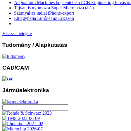
A Quantum Machines bejelentette a PCB Engineering felvásárl
Tajvan is nyomoz a Super Micro háza táján
Szárnyal az indiai iPhone-export
Elhagyhatja Európát az Ericsson
Vissza a tetejére
Tudomány
/ Alapkutatás
CAD/CAM
Járműelektronika