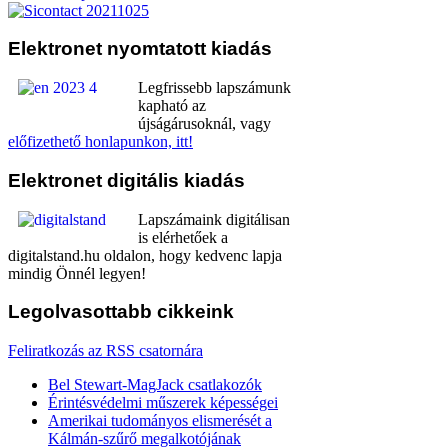
Elektronet
nyomtatott kiadás
Legfrissebb lapszámunk
kapható az
újságárusoknál, vagy
előfizethető honlapunkon, itt!
Elektronet
digitális kiadás
Lapszámaink digitálisan
is elérhetőek a
digitalstand.hu oldalon, hogy kedvenc lapja
mindig Önnél legyen!
Legolvasottabb
cikkeink
Feliratkozás az RSS csatornára
Bel Stewart-MagJack csatlakozók
Érintésvédelmi műszerek képességei
Amerikai tudományos elismerését a
Kálmán-szűrő megalkotójának