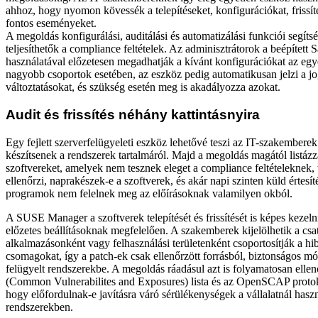
ahhoz, hogy nyomon kövessék a telepítéseket, konfigurációkat, frissít
fontos eseményeket.
A megoldás konfigurálási, auditálási és automatizálási funkciói segít
teljesíthetők a compliance feltételek. Az adminisztrátorok a beépített S
használatával előzetesen megadhatják a kívánt konfigurációkat az eg
nagyobb csoportok esetében, az eszköz pedig automatikusan jelzi a jo
változtatásokat, és szükség esetén meg is akadályozza azokat.
Audit és frissítés néhány kattintásnyira
Egy fejlett szerverfelügyeleti eszköz lehetővé teszi az IT-szakemberek
készítsenek a rendszerek tartalmáról. Majd a megoldás magától listázz
szoftvereket, amelyek nem tesznek eleget a compliance feltételeknek, 
ellenőrzi, naprakészek-e a szoftverek, és akár napi szinten küld értesít
programok nem felelnek meg az előírásoknak valamilyen okból.
A SUSE Manager a szoftverek telepítését és frissítését is képes kezeln
előzetes beállításoknak megfelelően. A szakemberek kijelölhetik a cs
alkalmazásonként vagy felhasználási területenként csoportosítják a hib
csomagokat, így a patch-ek csak ellenőrzött forrásból, biztonságos m
felügyelt rendszerekbe. A megoldás ráadásul azt is folyamatosan elle
(Common Vulnerabilites and Exposures) lista és az OpenSCAP protoko
hogy előfordulnak-e javításra váró sérülékenységek a vállalatnál hasz
rendszerekben.