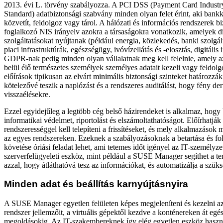
2013. évi L. törvény szabályozza. A PCI DSS (Payment Card Industr
Standard) adatbiztonsági szabvány minden olyan felet érint, aki bank
közvetít, feldolgoz vagy tárol. A hálózati és információs rendszerek b
foglalkozó NIS irányelv azokra a társaságokra vonatkozik, amelyek di
szolgáltatásokat nyújtanak (például energia, közlekedés, banki szolgá
piaci infrastruktúrák, egészségügy, ivóvízellátás és -elosztás, digitális 
GDPR-nak pedig minden olyan vállalatnak meg kell felelnie, amely 
belül élő természetes személyek személyes adatait kezeli vagy feldol
előírások tipikusan az elvárt minimális biztonsági szinteket határozzá
kötelezővé teszik a naplózást és a rendszeres auditálást, hogy fény der
visszaélésekre.
Ezzel egyidejűleg a legtöbb cég belső házirendeket is alkalmaz, hogy 
informatikai védelmet, riportolást és elszámoltathatóságot. Előírhatjá
rendszerességgel kell telepíteni a frissítéseket, és mely alkalmazások 
az egyes rendszereken. Ezeknek a szabályozásoknak a betartása és 
követése óriási feladat lehet, ami tetemes időt igényel az IT-személyzet
szerverfelügyeleti eszköz, mint például a SUSE Manager segíthet a t
azzal, hogy átláthatóvá tesz az információkat, és automatizálja a szük
Minden adat és beállítás karnyújtásnyira
A SUSE Manager egyetlen felületen képes megjeleníteni és kezelni a
rendszer jellemzőit, a virtuális gépektől kezdve a konténereken át egé
megoldásokig. Az IT-szakembereknek így elég egyetlen eszköz haszn