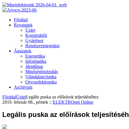
Főoldal
Rovataink
Üzlet
Konstruktőr
Gyártósor
Rendszerintegrátor
Ágazatok
Energetika
Informatika
Járműipar
Minőségbiztosítás
Világítástechnika
Orvoselektronika
Archívum
Főoldal
Üzlet
Legális puska az előírások teljesítéséhez
2019. február 08., péntek
::
ELEKTROnet Online
Legális puska az előírások teljesítésé