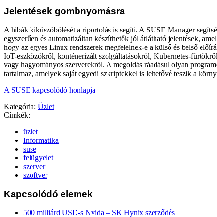
Jelentések gombnyomásra
A hibák kiküszöbölését a riportolás is segíti. A SUSE Manager segíts
egyszerűen és automatizáltan készíthetők jól átlátható jelentések, amel
hogy az egyes Linux rendszerek megfelelnek-e a külső és belső előír
IoT-eszközökről, konténerizált szolgáltatásokról, Kubernetes-fürtökről
vagy hagyományos szerverekről. A megoldás ráadásul olyan programoz
tartalmaz, amelyek saját egyedi szkriptekkel is lehetővé teszik a körny
A SUSE kapcsolódó honlapja
Kategória:
Üzlet
Címkék:
üzlet
Informatika
suse
felügyelet
szerver
szoftver
Kapcsolódó elemek
500 milliárd USD-s Nvida – SK Hynix szerződés