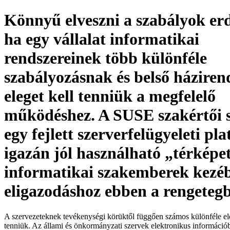
Könnyű elveszni a szabályok er
ha egy vállalat informatikai
rendszereinek több különféle
szabályozásnak és belső háziren
eleget kell tenniük a megfelelő
működéshez. A SUSE szakértői s
egy fejlett szerverfelügyeleti pl
igazán jól használható „térképe
informatikai szakemberek kezéb
eligazodáshoz ebben a rengeteg
A szervezeteknek tevékenységi körüktől függően számos különféle elő
tenniük. Az állami és önkormányzati szervek elektronikus információb