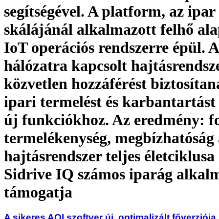
segítségével. A platform, az ipar 
skálájánál alkalmazott felhő ala
IoT operációs rendszerre épül. A
hálózatra kapcsolt hajtásrendsz
közvetlen hozzáférést biztosítan
ipari termelést és karbantartás
új funkciókhoz. Az eredmény: f
termelékenység, megbízhatóság 
hajtásrendszer teljes életciklusa
Sidrive IQ számos iparág alkal
támogatja
A sikeres AOI szoftver új, optimalizált főverziója