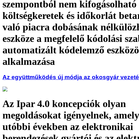
szempontból nem kifogásolható
költségkeretek és időkorlát beta
való piacra dobásának nélkülöz
eszköze a megfelelő kódolási sz
automatizált kódelemző eszköz
alkalmazása
Az együttműködés új módja az okosgyár vezet
Az Ipar 4.0 koncepciók olyan
megoldásokat igényelnek, amely
utóbbi években az elektronikai
berendezések gyártói és az elekt