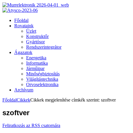
Főoldal
Rovataink
Üzlet
Konstruktőr
Gyártósor
Rendszerintegrátor
Ágazatok
Energetika
Informatika
Járműipar
Minőségbiztosítás
Világítástechnika
Orvoselektronika
Archívum
Főoldal
Cikkek
Cikkek megjelenítése címkék szerint: szoftver
szoftver
Feliratkozás az RSS csatornára