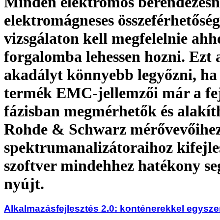
Minden elektromos berendezés
elektromágneses összeférhetősé
vizsgálaton kell megfelelnie ahh
forgalomba lehessen hozni. Ezt 
akadályt könnyebb legyőzni, ha
termék EMC-jellemzői már a fej
fázisban megmérhetők és alakít
Rohde & Schwarz mérővevőihez
spektrumanalizátoraihoz kifejles
szoftver mindehhez hatékony seg
nyújt.
Alkalmazásfejlesztés 2.0: konténerekkel egysz