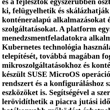
és a fejlesztők egyszerűbben osz
ki, felügyelhetik és skálázhatják
konténeralapú alkalmazásokat 
szolgáltatásokat. A platform egy
menedzsmentfeladatokra alkal
Kubernetes technológia használa
telepítését, továbbá magában fog
mikroszolgáltatásokhoz és kont
készült SUSE MicroOS operáció
rendszert és a konfiguráláshoz 
eszközöket is. Segítségével a sze
lerövidíthetik a piacra jutási idő