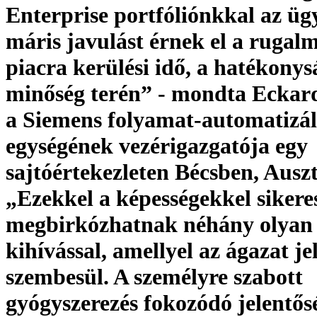
Enterprise portfóliónkkal az üg
máris javulást érnek el a rugalm
piacra kerülési idő, a hatékonys
minőség terén” - mondta Eckard
a Siemens folyamat-automatizálá
egységének vezérigazgatója egy
sajtóértekezleten Bécsben, Ausz
„Ezekkel a képességekkel sikere
megbirkózhatnak néhány olyan
kihívással, amellyel az ágazat je
szembesül. A személyre szabott
gyógyszerezés fokozódó jelentős