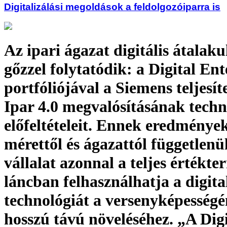
Digitalizálási megoldások a feldolgozóiparra is
Az ipari ágazat digitális átalakul
gőzzel folytatódik: a Digital Ent
portfóliójával a Siemens teljesít
Ipar 4.0 megvalósításának techn
előfeltételeit. Ennek eredménye
mérettől és ágazattól független
vállalat azonnal a teljes értékte
láncban felhasználhatja a digita
technológiát a versenyképesség
hosszú távú növeléséhez. „A Digi