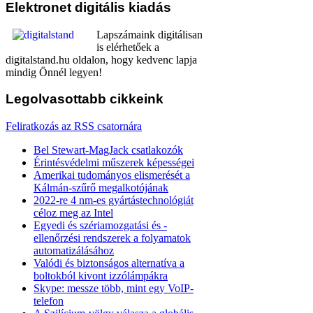
Elektronet
digitális kiadás
Lapszámaink digitálisan
is elérhetőek a
digitalstand.hu oldalon, hogy kedvenc lapja
mindig Önnél legyen!
Legolvasottabb
cikkeink
Feliratkozás az RSS csatornára
Bel Stewart-MagJack csatlakozók
Érintésvédelmi műszerek képességei
Amerikai tudományos elismerését a
Kálmán-szűrő megalkotójának
2022-re 4 nm-es gyártástechnológiát
céloz meg az Intel
Egyedi és szériamozgatási és -
ellenőrzési rendszerek a folyamatok
automatizálásához
Valódi és biztonságos alternatíva a
boltokból kivont izzólámpákra
Skype: messze több, mint egy VoIP-
telefon