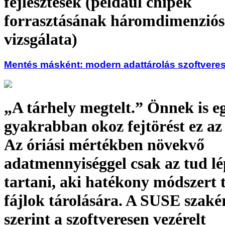
fejlesztések (például chipek
forrasztásának háromdimenziós
vizsgálata)
Mentés másként: modern adattárolás szoftveres
„A tárhely megtelt.” Önnek is e
gyakrabban okoz fejtörést ez az 
Az óriási mértékben növekvő
adatmennyiséggel csak az tud lé
tartani, aki hatékony módszert t
fájlok tárolására. A SUSE szaké
szerint a szoftveresen vezérelt