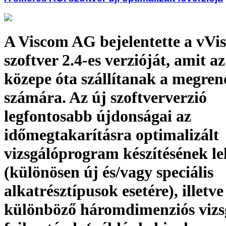
A Viscom AG bejelentette a vVi
szoftver 2.4-es verzióját, amit az
közepe óta szállítanak a megren
számára. Az új szoftververzió
legfontosabb újdonságai az
időmegtakarításra optimalizált
vizsgálóprogram készítésének le
(különösen új és/vagy speciális
alkatrésztípusok esetére), illetve
különböző háromdimenziós vizs