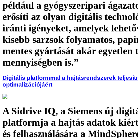
például a gyógyszeripari ágazat
erősíti az olyan digitális techno
iránti igényeket, amelyek lehető
kisebb sarzsok folyamatos, pa
mentes gyártását akár egyetlen t
mennyiségben is.”
Digitális platformmal a hajtásrendszerek teljesí
optimalizációjáért
A Sidrive IQ, a Siemens új digitá
platformja a hajtás adatok kiér
és felhasználására a MindSpher