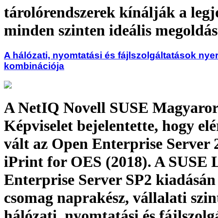
tárolórendszerek kínálják a legj
minden szinten ideális megoldás
A hálózati, nyomtatási és fájlszolgáltatások nye
kombinációja
A NetIQ Novell SUSE Magyaror
Képviselet bejelentette, hogy el
vált az Open Enterprise Server 
iPrint for OES (2018). A SUSE 
Enterprise Server SP2 kiadásán
csomag naprakész, vállalati szin
hálózati, nyomtatási és fájlszolg