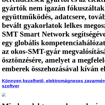
gyártók nem igazán fókuszáltak:
együttműködés, adatcsere, tová
bevált gyakorlatok lelkes megos
SMT Smart Network segítségév
egy globális kompetenciahálózato
az okos-SMT-gyár megvalósítás
ösztönzésére, amelyet a megfelel
emberek összehozásával kíván e
Könnyen kezelhető, elektromágneses zavarméré
szoftver