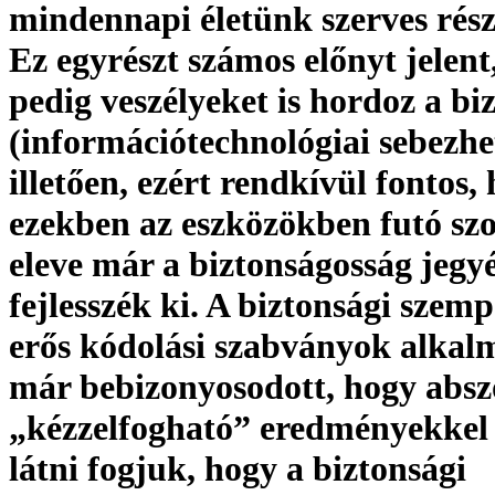
mindennapi életünk szerves rész
Ez egyrészt számos előnyt jelent
pedig veszélyeket is hordoz a bi
(információtechnológiai sebezhe
illetően, ezért rendkívül fontos,
ezekben az eszközökben futó szo
eleve már a biztonságosság jegy
fejlesszék ki. A biztonsági szem
erős kódolási szabványok alkal
már bebizonyosodott, hogy absz
„kézzelfogható” eredményekkel j
látni fogjuk, hogy a biztonsági