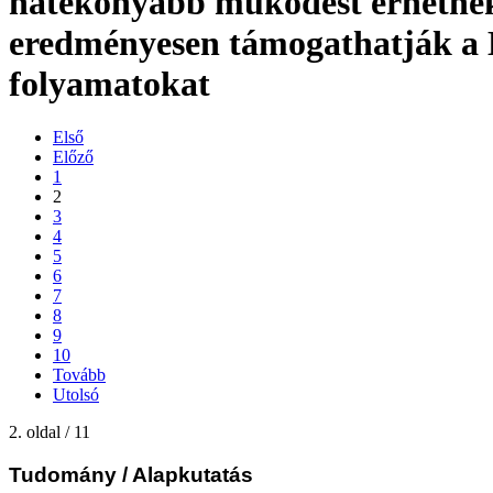
hatékonyabb működést érhetnek 
eredményesen támogathatják a
folyamatokat
Első
Előző
1
2
3
4
5
6
7
8
9
10
Tovább
Utolsó
2. oldal / 11
Tudomány
/ Alapkutatás