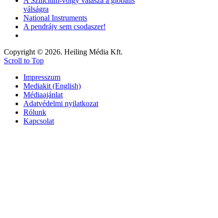
A Szilícium-völgy válasza a globális
válságra
National Instruments
A pendrájv sem csodaszer!
Copyright © 2026. Heiling Média Kft.
Scroll to Top
Impresszum
Mediakit (English)
Médiaajánlat
Adatvédelmi nyilatkozat
Rólunk
Kapcsolat