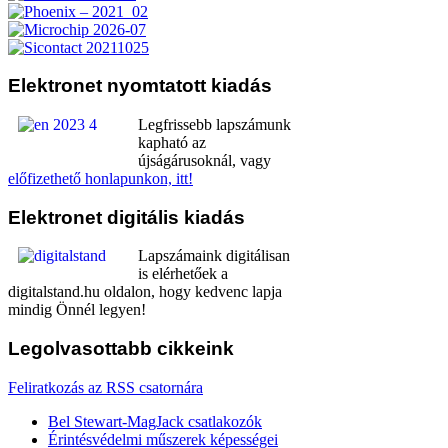
Elektronet
nyomtatott kiadás
Legfrissebb lapszámunk
kapható az
újságárusoknál, vagy
előfizethető honlapunkon, itt!
Elektronet
digitális kiadás
Lapszámaink digitálisan
is elérhetőek a
digitalstand.hu oldalon, hogy kedvenc lapja
mindig Önnél legyen!
Legolvasottabb
cikkeink
Feliratkozás az RSS csatornára
Bel Stewart-MagJack csatlakozók
Érintésvédelmi műszerek képességei