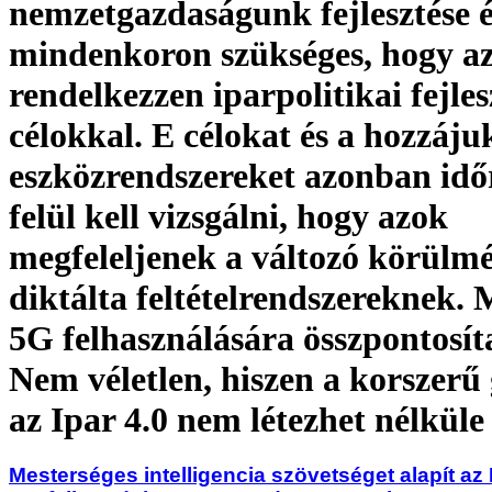
nemzetgazdaságunk fejlesztése 
mindenkoron szükséges, hogy az
rendelkezzen iparpolitikai fejles
célokkal. E célokat és a hozzáju
eszközrendszereket azonban időr
felül kell vizsgálni, hogy azok
megfeleljenek a változó körülm
diktálta feltételrendszereknek. 
5G felhasználására összpontosít
Nem véletlen, hiszen a korszerű 
az Ipar 4.0 nem létezhet nélküle
Mesterséges intelligencia szövetséget alapít a