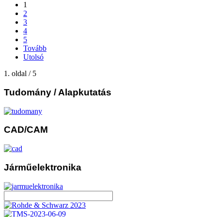
1
2
3
4
5
Tovább
Utolsó
1. oldal / 5
Tudomány
/ Alapkutatás
CAD/CAM
Járműelektronika