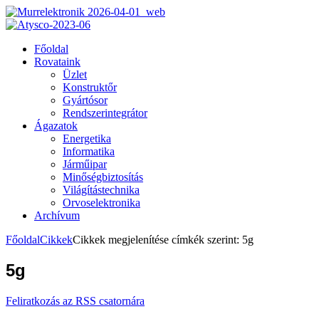
Főoldal
Rovataink
Üzlet
Konstruktőr
Gyártósor
Rendszerintegrátor
Ágazatok
Energetika
Informatika
Járműipar
Minőségbiztosítás
Világítástechnika
Orvoselektronika
Archívum
Főoldal
Cikkek
Cikkek megjelenítése címkék szerint: 5g
5g
Feliratkozás az RSS csatornára