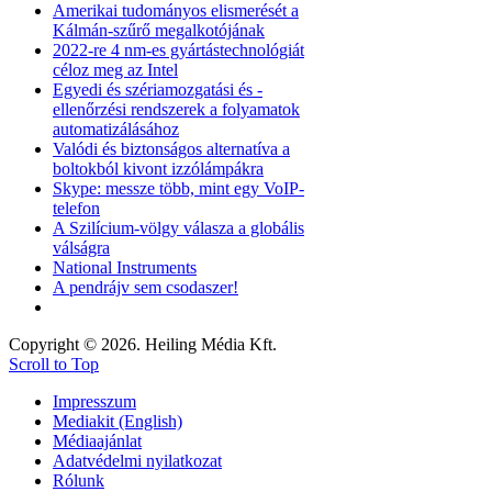
Amerikai tudományos elismerését a
Kálmán-szűrő megalkotójának
2022-re 4 nm-es gyártástechnológiát
céloz meg az Intel
Egyedi és szériamozgatási és -
ellenőrzési rendszerek a folyamatok
automatizálásához
Valódi és biztonságos alternatíva a
boltokból kivont izzólámpákra
Skype: messze több, mint egy VoIP-
telefon
A Szilícium-völgy válasza a globális
válságra
National Instruments
A pendrájv sem csodaszer!
Copyright © 2026. Heiling Média Kft.
Scroll to Top
Impresszum
Mediakit (English)
Médiaajánlat
Adatvédelmi nyilatkozat
Rólunk