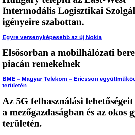
Intermodális Logisztikai Szolgál
igényeire szabottan.
Egyre versenyképesebb az új Nokia
Elsősorban a mobilhálózati ber
piacán remekelnek
BME – Magyar Telekom – Ericsson együttműkö
területén
Az 5G felhasználási lehetőségeit
a mezőgazdaságban és az okos g
területén.