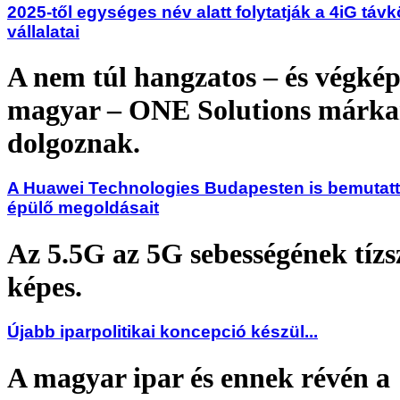
2025-től egységes név alatt folytatják a 4iG távk
vállalatai
A nem túl hangzatos – és végké
magyar – ONE Solutions márk
dolgoznak.
A Huawei Technologies Budapesten is bemutatt
épülő megoldásait
Az 5.5G az 5G sebességének tízs
képes.
Újabb iparpolitikai koncepció készül...
A magyar ipar és ennek révén a