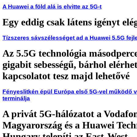
A Huawei a föld alá is elvitte az 5G-t
Egy eddig csak látens igényt elé
Tízszeres sávszélességet ad a Huawei 5.5G fejl
Az 5.5G technológia másodperc
gigabit sebességű, bárhol elérhe
kapcsolatot tesz majd lehetővé
Fényeslitkén épül Európa első 5G-vel működő v
terminálja
A privát 5G-hálózatot a Vodafo
Magyarország és a Huawei Tech
Hungary telepíti az East-West