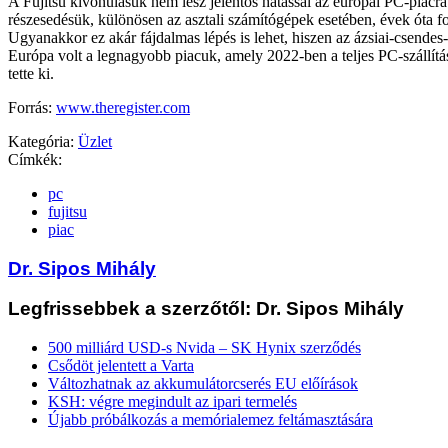
A Fujitsu kivonulásuk nem lesz jelentős hatással az európai PC-piacra. 
részesedésük, különösen az asztali számítógépek esetében, évek óta 
Ugyanakkor ez akár fájdalmas lépés is lehet, hiszen az ázsiai-csendes
Európa volt a legnagyobb piacuk, amely 2022-ben a teljes PC-szállítá
tette ki.
Forrás:
www.theregister.com
Kategória:
Üzlet
Címkék:
pc
fujitsu
piac
Dr. Sipos Mihály
Legfrissebbek a szerzőtől: Dr. Sipos Mihály
500 milliárd USD-s Nvida – SK Hynix szerződés
Csődöt jelentett a Varta
Változhatnak az akkumulátorcserés EU előírások
KSH: végre megindult az ipari termelés
Újabb próbálkozás a memórialemez feltámasztására