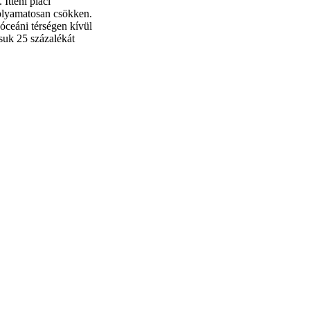
Itteni piaci
folyamatosan csökken.
-óceáni térségen kívül
suk 25 százalékát