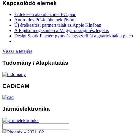
Kapcsolódó elemek
Érdekesen alakul az idei PC-piac
Androidos PC-k jöhetnek jövőre
Új értékesítési partnert talált az Apple Kínában
A Fujitsu megszünteti a Magyarországi részlegét is
DesignSpark Piactér: gyors és egyszerű út a gyártóknak a piac
Vissza a tetejére
Tudomány
/ Alapkutatás
CAD/CAM
Járműelektronika