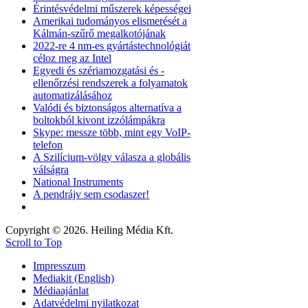
Érintésvédelmi műszerek képességei
Amerikai tudományos elismerését a
Kálmán-szűrő megalkotójának
2022-re 4 nm-es gyártástechnológiát
céloz meg az Intel
Egyedi és szériamozgatási és -
ellenőrzési rendszerek a folyamatok
automatizálásához
Valódi és biztonságos alternatíva a
boltokból kivont izzólámpákra
Skype: messze több, mint egy VoIP-
telefon
A Szilícium-völgy válasza a globális
válságra
National Instruments
A pendrájv sem csodaszer!
Copyright © 2026. Heiling Média Kft.
Scroll to Top
Impresszum
Mediakit (English)
Médiaajánlat
Adatvédelmi nyilatkozat