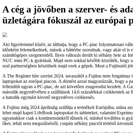
A cég a jövőben a szerver- és ad
üzletágára fókuszál az európai 
Aki figyelemmel kíséri, az láthatja, hogy a PC-piac folyamatosan vál
időnként felemelkednek, mások a háttérbe szorulnak, vagy akár el is 
számítógépes szegmensből. Ilyen változás derült ki néhány hete az Inte
NUC mini PC-k gyártását. Majd nem sokkal később közölték, hogy 
szal partnerségben készülnek majd ezek a gépek. Most a Fujitsutól jött
A The Register híre szerint 2024. tavaszától a Fujitsu nem forgalmaz 
laptopokat az európai piacon. A döntést azzal magyarázzák, hogy a pa
fellendült ugyan a PC-piac, de azt követően zsugorodni kezdett. A Ga
második negyedévében a szállítások 14,6 százalékkal csökkentek a
a hatodik egymást követő negyedéves csökkenés.
A Fujitsu még 2024 áprilisáig szállítja a termékeit Európába, utána 
lehet majd kapni LifeBook laptopokat és tableteket, valamint Esprim
ugyanakkor csak a kontinensünkről tűnnek el, máshol továbbra is gyá
őket, tehát nem megszűnésről, csupán néhány piacról történő kivonulá