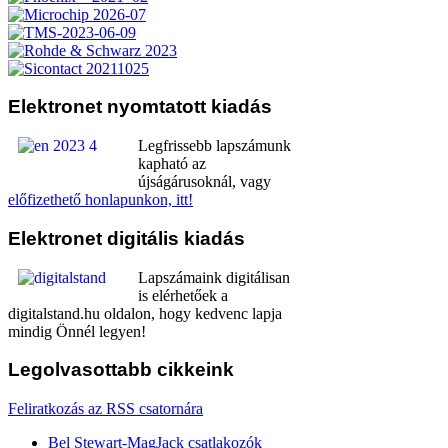
Elektronet
nyomtatott kiadás
Legfrissebb lapszámunk
kapható az
újságárusoknál, vagy
előfizethető honlapunkon, itt!
Elektronet
digitális kiadás
Lapszámaink digitálisan
is elérhetőek a
digitalstand.hu oldalon, hogy kedvenc lapja
mindig Önnél legyen!
Legolvasottabb
cikkeink
Feliratkozás az RSS csatornára
Bel Stewart-MagJack csatlakozók