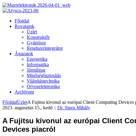
Főoldal
Rovataink
Üzlet
Konstruktőr
Gyártósor
Rendszerintegrátor
Ágazatok
Energetika
Informatika
Járműipar
Minőségbiztosítás
Világítástechnika
Orvoselektronika
Archívum
Főoldal
Üzlet
A Fujitsu kivonul az európai Client Computing Devices 
2023. augusztus 15., kedd
::
Dr. Sipos Mihály
A Fujitsu kivonul az európai Client C
Devices piacról