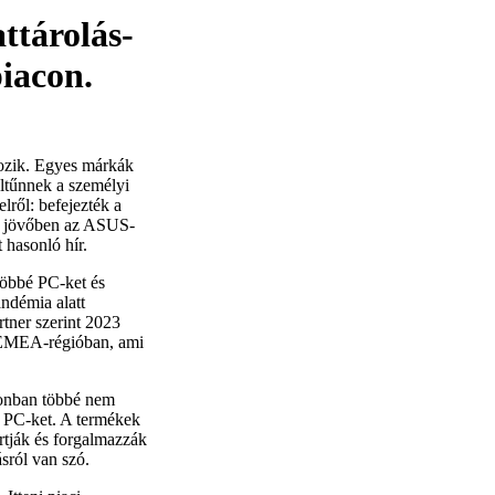
attárolás-
piacon.
tozik. Egyes márkák
eltűnnek a személyi
lről: befejezték a
a jövőben az ASUS-
 hasonló hír.
többé PC-ket és
ndémia alatt
rtner szerint 2023
z EMEA-régióban, ami
azonban többé nem
o PC-ket. A termékek
rtják és forgalmazzák
sról van szó.