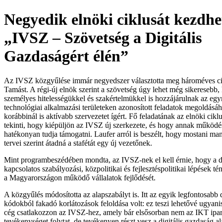
Negyedik elnöki ciklusát kezdhe
„IVSZ – Szövetség a Digitális
Gazdaságért élén”
Az IVSZ közgyűlése immár negyedszer választotta meg hároméves ci
Tamást. A régi-új elnök szerint a szövetség úgy lehet még sikeresebb, 
személyes hitelességükkel és szakértelmükkel is hozzájárulnak az egy
technológiai alkalmazási területeken azonosított feladatok megoldásá
korábbinál is aktívabb szervezetet ígért. Fő feladatának az elnöki ciklu
tekinti, hogy kiépüljön az IVSZ új szerkezete, és hogy annak működé
hatékonyan tudja támogatni. Laufer arról is beszélt, hogy mostani ma
tervei szerint átadná a stafétát egy új vezetőnek.
Mint programbeszédében mondta, az IVSZ-nek el kell érnie, hogy a di
kapcsolatos szabályozási, közpolitikai és fejlesztéspolitikai lépések té
a Magyarországon működő vállalatok fejlődését.
A közgyűlés módosította az alapszabályt is. Itt az egyik legfontosa
kódokból fakadó korlátozások feloldása volt: ez teszi lehetővé ugyan
cég csatlakozzon az IVSZ-hez, amely bár elsősorban nem az IKT ipa
tevékenységet folytat, de tevékenyen részt vesz a digitális gazdaság al