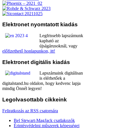
Elektronet
nyomtatott kiadás
Legfrissebb lapszámunk
kapható az
újságárusoknál, vagy
előfizethető honlapunkon, itt!
Elektronet
digitális kiadás
Lapszámaink digitálisan
is elérhetőek a
digitalstand.hu oldalon, hogy kedvenc lapja
mindig Önnél legyen!
Legolvasottabb
cikkeink
Feliratkozás az RSS csatornára
Bel Stewart-MagJack csatlakozók
Érintésvédelmi műszerek képességei