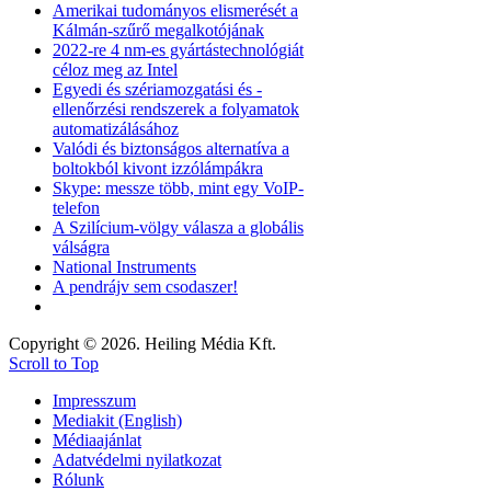
Amerikai tudományos elismerését a
Kálmán-szűrő megalkotójának
2022-re 4 nm-es gyártástechnológiát
céloz meg az Intel
Egyedi és szériamozgatási és -
ellenőrzési rendszerek a folyamatok
automatizálásához
Valódi és biztonságos alternatíva a
boltokból kivont izzólámpákra
Skype: messze több, mint egy VoIP-
telefon
A Szilícium-völgy válasza a globális
válságra
National Instruments
A pendrájv sem csodaszer!
Copyright © 2026. Heiling Média Kft.
Scroll to Top
Impresszum
Mediakit (English)
Médiaajánlat
Adatvédelmi nyilatkozat
Rólunk