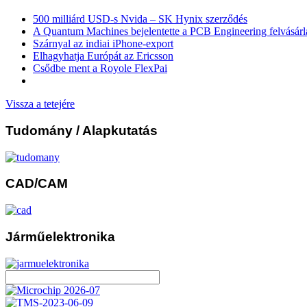
500 milliárd USD-s Nvida – SK Hynix szerződés
A Quantum Machines bejelentette a PCB Engineering felvásárl
Szárnyal az indiai iPhone-export
Elhagyhatja Európát az Ericsson
Csődbe ment a Royole FlexPai
Vissza a tetejére
Tudomány
/ Alapkutatás
CAD/CAM
Járműelektronika