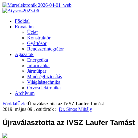
Főoldal
Rovataink
Üzlet
Konstruktőr
Gyártósor
Rendszerintegrátor
Ágazatok
Energetika
Informatika
Járműipar
Minőségbiztosítás
Világítástechnika
Orvoselektronika
Archívum
Főoldal
Üzlet
Újraválasztotta az IVSZ Laufer Tamást
2019. május 09., csütörtök
::
Dr. Sipos Mihály
Újraválasztotta az IVSZ Laufer Tamást