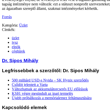
tagság intézménye nem változik: ezt a státuszt nonprofit szervezeteket
az ágazatban szereplő állami, szakmai intézményeket kérhetik.
Forrás
Kategória:
Üzlet
Címkék:
üzlet
ivsz
elnök
céghírek
Dr. Sipos Mihály
Legfrissebbek a szerzőtől: Dr. Sipos Mihály
500 milliárd USD-s Nvida – SK Hynix szerződés
Csődöt jelentett a Varta
Változhatnak az akkumulátorcserés EU előírások
KSH: végre megindult az ipari termelés
Újabb próbálkozás a memórialemez feltámasztására
Kapcsolódó elemek