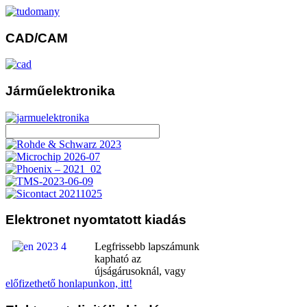
CAD/CAM
Járműelektronika
Elektronet
nyomtatott kiadás
Legfrissebb lapszámunk
kapható az
újságárusoknál, vagy
előfizethető honlapunkon, itt!