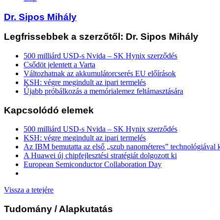
Dr. Sipos Mihály
Legfrissebbek a szerzőtől: Dr. Sipos Mihály
500 milliárd USD-s Nvida – SK Hynix szerződés
Csődöt jelentett a Varta
Változhatnak az akkumulátorcserés EU előírások
KSH: végre megindult az ipari termelés
Újabb próbálkozás a memórialemez feltámasztására
Kapcsolódó elemek
500 milliárd USD-s Nvida – SK Hynix szerződés
KSH: végre megindult az ipari termelés
Az IBM bemutatta az első „szub nanométeres” technológiával k
A Huawei új chipfejlesztési stratégiát dolgozott ki
European Semiconductor Collaboration Day
Vissza a tetejére
Tudomány
/ Alapkutatás