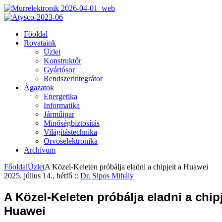
Főoldal
Rovataink
Üzlet
Konstruktőr
Gyártósor
Rendszerintegrátor
Ágazatok
Energetika
Informatika
Járműipar
Minőségbiztosítás
Világítástechnika
Orvoselektronika
Archívum
Főoldal
Üzlet
A Közel-Keleten próbálja eladni a chipjeit a Huawei
2025. július 14., hétfő
::
Dr. Sipos Mihály
A Közel-Keleten próbálja eladni a chipj
Huawei