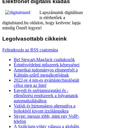
Elektronet
digitális kiadás
Lapszámaink digitálisan
is elérhetőek a
digitalstand.hu oldalon, hogy kedvenc lapja
mindig Önnél legyen!
Legolvasottabb
cikkeink
Feliratkozás az RSS csatornára
Bel Stewart-MagJack csatlakozók
Érintésvédelmi műszerek képességei
Amerikai tudományos elismerését a
Kálmán-szűrő megalkotójának
2022-re 4 nm-es gyártástechnológiát
céloz meg az Intel
Egyedi és szériamozgatási és -
ellenőrzési rendszerek a folyamatok
automatizálásához
Valódi és biztonságos alternatíva a
boltokból kivont izzólámpákra
Skype: messze több, mint egy VoIP-
telefon
A Szilícium-völgy válasza a globális