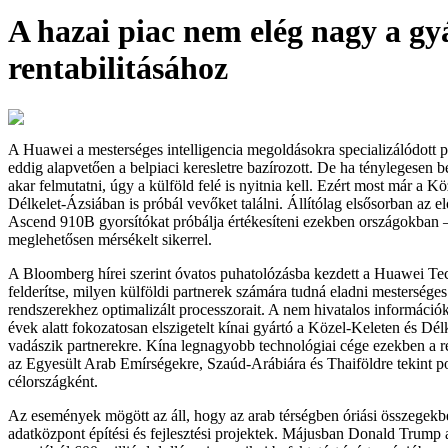
A hazai piac nem elég nagy a gy
rentabilitásához
A Huawei a mesterséges intelligencia megoldásokra specializálódott pr
eddig alapvetően a belpiaci keresletre bazírozott. De ha ténylegesen 
akar felmutatni, úgy a külföld felé is nyitnia kell. Ezért most már a K
Délkelet-Ázsiában is próbál vevőket találni. Állítólag elsősorban az e
Ascend 910B gyorsítókat próbálja értékesíteni ezekben országokban 
meglehetősen mérsékelt sikerrel.
A Bloomberg hírei szerint óvatos puhatolózásba kezdett a Huawei Te
felderítse, milyen külföldi partnerek számára tudná eladni mesterséges 
rendszerekhez optimalizált processzorait. A nem hivatalos információk
évek alatt fokozatosan elszigetelt kínai gyártó a Közel-Keleten és Dé
vadászik partnerekre. Kína legnagyobb technológiai cége ezekben a 
az Egyesült Arab Emírségekre, Szaúd-Arábiára és Thaiföldre tekint po
célországként.
Az események mögött az áll, hogy az arab térségben óriási összegek
adatközpont építési és fejlesztési projektek. Májusban Donald Trump 