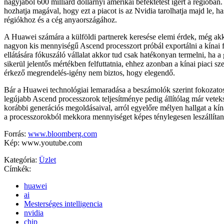
nagyjából 600 milliárd dollárnyi amerikai befektetést ígért a régióban
hozhatja magával, hogy ezt a piacot is az Nvidia tarolhatja majd le, 
régiókhoz és a cég anyaországához.
A Huawei számára a külföldi partnerek keresése elemi érdek, még akko
nagyon kis mennyiségű Ascend processzort próbál exportálni a kínai f
ellátására fókuszáló vállalat akkor tud csak hatékonyan termelni, ha a
sikerül jelentős mértékben felfuttatnia, ehhez azonban a kínai piaci sz
érkező megrendelés-igény nem biztos, hogy elegendő.
Bár a Huawei technológiai lemaradása a beszámolók szerint fokozato
legújabb Ascend processzorok teljesítménye pedig állítólag már vetek
korábbi generációs megoldásaival, arról egyelőre mélyen hallgat a kí
a processzorokból mekkora mennyiséget képes ténylegesen leszállítani
Forrás:
www.bloomberg.com
Kép: www.youtube.com
Kategória:
Üzlet
Címkék:
huawei
ai
Mesterséges intelligencia
nvidia
chip