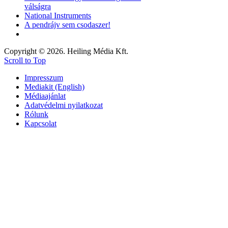
válságra
National Instruments
A pendrájv sem csodaszer!
Copyright © 2026. Heiling Média Kft.
Scroll to Top
Impresszum
Mediakit (English)
Médiaajánlat
Adatvédelmi nyilatkozat
Rólunk
Kapcsolat