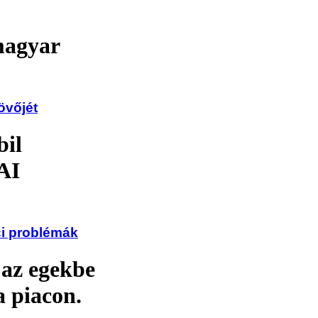
 magyar
övőjét
bil
AI
ci problémák
 az egekbe
a piacon.