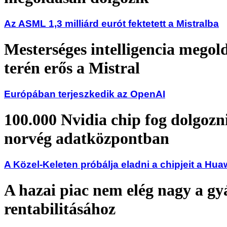
Az ASML 1,3 milliárd eurót fektetett a Mistralba
Mesterséges intelligencia megol
terén erős a Mistral
Európában terjeszkedik az OpenAI
100.000 Nvidia chip fog dolgozni
norvég adatközpontban
A Közel-Keleten próbálja eladni a chipjeit a Hua
A hazai piac nem elég nagy a gy
rentabilitásához