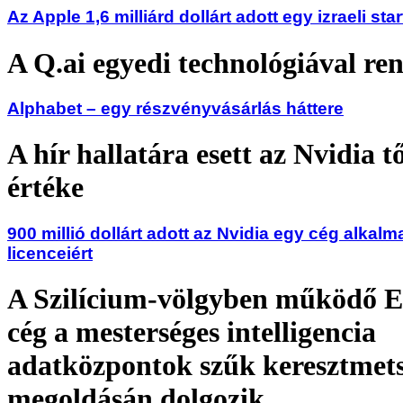
Az Apple 1,6 milliárd dollárt adott egy izraeli sta
A Q.ai egyedi technológiával ren
Alphabet – egy részvényvásárlás háttere
A hír hallatára esett az Nvidia t
értéke
900 millió dollárt adott az Nvidia egy cég alkalm
licenceiért
A Szilícium-völgyben működő E
cég a mesterséges intelligencia
adatközpontok szűk keresztmets
megoldásán dolgozik