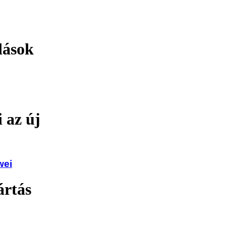
dások
 az új
wei
ártás