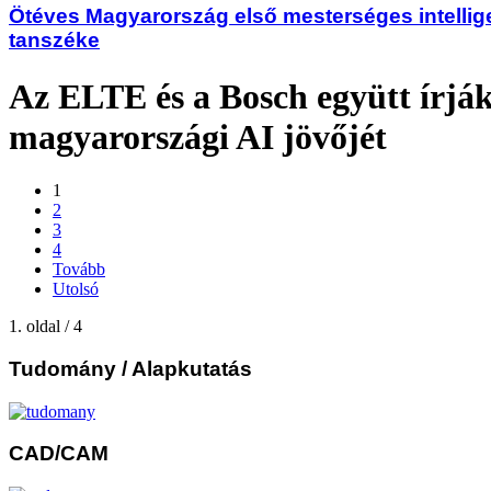
Ötéves Magyarország első mesterséges intellige
tanszéke
Az ELTE és a Bosch együtt írják
magyarországi AI jövőjét
1
2
3
4
Tovább
Utolsó
1. oldal / 4
Tudomány
/ Alapkutatás
CAD/CAM