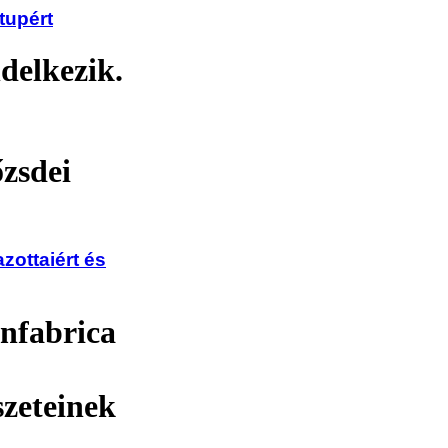
rtupért
delkezik.
őzsdei
azottaiért és
nfabrica
zeteinek