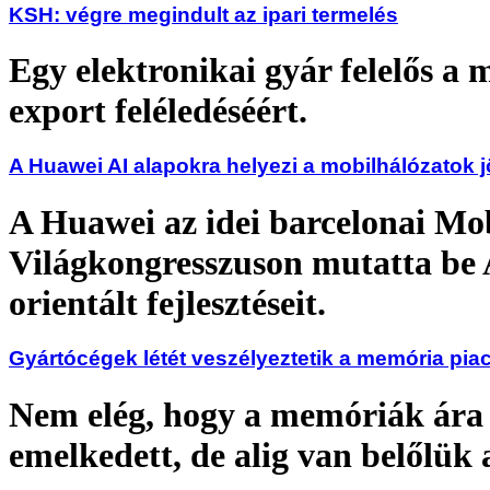
KSH: végre megindult az ipari termelés
Egy elektronikai gyár felelős a
export feléledéséért.
A Huawei AI alapokra helyezi a mobilhálózatok j
A Huawei az idei barcelonai Mo
Világkongresszuson mutatta be 
orientált fejlesztéseit.
Gyártócégek létét veszélyeztetik a memória pia
Nem elég, hogy a memóriák ára
emelkedett, de alig van belőlük 