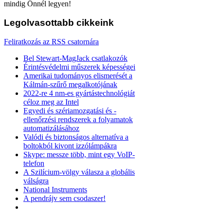
mindig Önnél legyen!
Legolvasottabb
cikkeink
Feliratkozás az RSS csatornára
Bel Stewart-MagJack csatlakozók
Érintésvédelmi műszerek képességei
Amerikai tudományos elismerését a
Kálmán-szűrő megalkotójának
2022-re 4 nm-es gyártástechnológiát
céloz meg az Intel
Egyedi és szériamozgatási és -
ellenőrzési rendszerek a folyamatok
automatizálásához
Valódi és biztonságos alternatíva a
boltokból kivont izzólámpákra
Skype: messze több, mint egy VoIP-
telefon
A Szilícium-völgy válasza a globális
válságra
National Instruments
A pendrájv sem csodaszer!