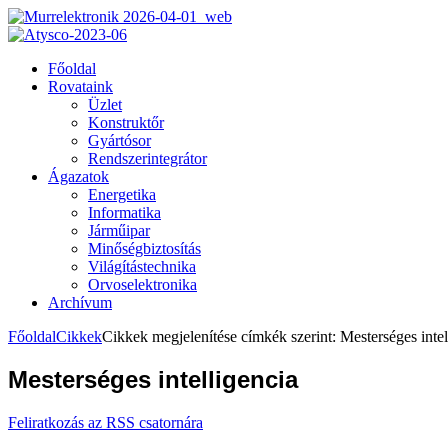
Főoldal
Rovataink
Üzlet
Konstruktőr
Gyártósor
Rendszerintegrátor
Ágazatok
Energetika
Informatika
Járműipar
Minőségbiztosítás
Világítástechnika
Orvoselektronika
Archívum
Főoldal
Cikkek
Cikkek megjelenítése címkék szerint: Mesterséges intel
Mesterséges intelligencia
Feliratkozás az RSS csatornára