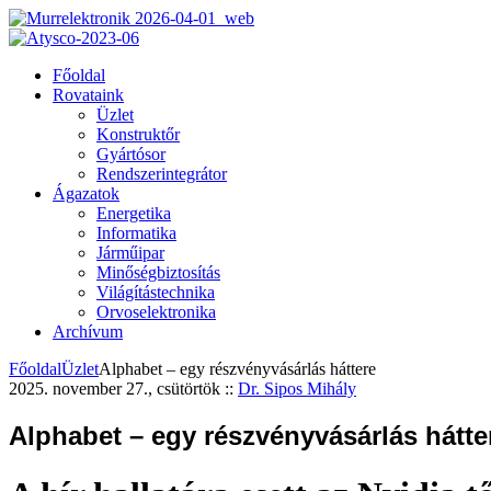
Főoldal
Rovataink
Üzlet
Konstruktőr
Gyártósor
Rendszerintegrátor
Ágazatok
Energetika
Informatika
Járműipar
Minőségbiztosítás
Világítástechnika
Orvoselektronika
Archívum
Főoldal
Üzlet
Alphabet – egy részvényvásárlás háttere
2025. november 27., csütörtök
::
Dr. Sipos Mihály
Alphabet – egy részvényvásárlás hátte