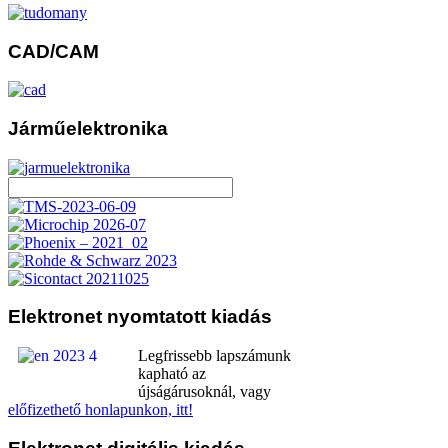
CAD/CAM
Járműelektronika
Elektronet
nyomtatott kiadás
Legfrissebb lapszámunk
kapható az
újságárusoknál, vagy
előfizethető honlapunkon, itt!