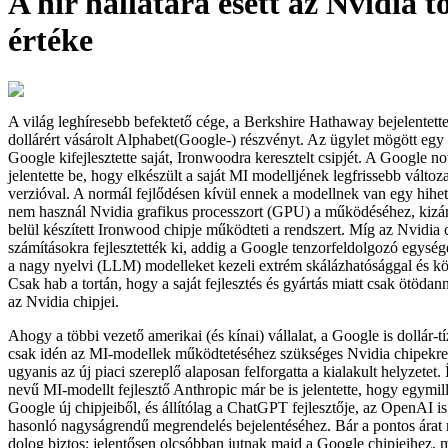
A hír hallatára esett az Nvidia t
értéke
A világ leghíresebb befektető cége, a Berkshire Hathaway bejelentette
dollárért vásárolt Alphabet(Google-) részvényt. Az ügylet mögött egy f
Google kifejlesztette saját, Ironwoodra keresztelt csipjét. A Google n
jelentette be, hogy elkészült a saját MI modelljének legfrissebb változ
verzióval. A normál fejlődésen kívül ennek a modellnek van egy hihet
nem használ Nvidia grafikus processzort (GPU) a működéséhez, kizá
belül készített Ironwood chipje működteti a rendszert. Míg az Nvidia c
számításokra fejlesztették ki, addig a Google tenzorfeldolgozó egys
a nagy nyelvi (LLM) modelleket kezeli extrém skálázhatósággal és k
Csak hab a tortán, hogy a saját fejlesztés és gyártás miatt csak ötöda
az Nvidia chipjei.
Ahogy a többi vezető amerikai (és kínai) vállalat, a Google is dollár-tí
csak idén az MI-modellek működtetéséhez szükséges Nvidia chipekr
ugyanis az új piaci szereplő alaposan felforgatta a kialakult helyzetet.
nevű MI-modellt fejlesztő Anthropic már be is jelentette, hogy egymill
Google új chipjeiből, és állítólag a ChatGPT fejlesztője, az OpenAI i
hasonló nagyságrendű megrendelés bejelentéséhez. Bár a pontos árat
dolog biztos: jelentősen olcsóbban jutnak majd a Google chipjeihez, 