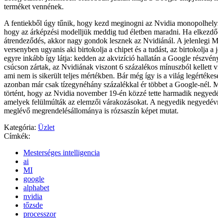
terméket vennének.
A fentiekből úgy tűnik, hogy kezd meginogni az Nvidia monopolhely
hogy az árképzési modelljük meddig tud életben maradni. Ha elkezdőd
átrendeződés, akkor nagy gondok lesznek az Nvidiánál. A jelenlegi M
versenyben ugyanis aki birtokolja a chipet és a tudást, az birtokolja a j
egyre inkább így látja: kedden az akvizíció hallatán a Google részvén
csúcson zártak, az Nvidiának viszont 6 százalékos mínuszból kellett 
ami nem is sikerült teljes mértékben. Bár még így is a világ legértékese
azonban már csak tízegynéhány százalékkal ér többet a Google-nél. 
történt, hogy az Nvidia november 19-én közzé tette harmadik negyed
amelyek felülmúlták az elemzői várakozásokat. A negyedik negyedév
meglévő megrendelésállománya is rózsaszín képet mutat.
Kategória:
Üzlet
Címkék:
Mesterséges intelligencia
ai
MI
google
alphabet
nvidia
tőzsde
processzor