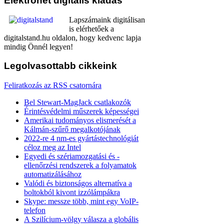
Elektronet
digitális kiadás
Lapszámaink digitálisan
is elérhetőek a
digitalstand.hu oldalon, hogy kedvenc lapja
mindig Önnél legyen!
Legolvasottabb
cikkeink
Feliratkozás az RSS csatornára
Bel Stewart-MagJack csatlakozók
Érintésvédelmi műszerek képességei
Amerikai tudományos elismerését a
Kálmán-szűrő megalkotójának
2022-re 4 nm-es gyártástechnológiát
céloz meg az Intel
Egyedi és szériamozgatási és -
ellenőrzési rendszerek a folyamatok
automatizálásához
Valódi és biztonságos alternatíva a
boltokból kivont izzólámpákra
Skype: messze több, mint egy VoIP-
telefon
A Szilícium-völgy válasza a globális