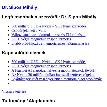
Dr. Sipos Mihály
Legfrissebbek a szerzőtől: Dr. Sipos Mihály
500 milliárd USD-s Nvida – SK Hynix szerződés
Csődöt jelentett a Varta
Változhatnak az akkumulátorcserés EU előírások
KSH: végre megindult az ipari termelés
Újabb próbálkozás a memórialemez feltámasztására
Kapcsolódó elemek
500 milliárd USD-s Nvida – SK Hynix szerződés
KSH: végre megindult az ipari termelés
A Huawei AI alapokra helyezi a mobilhálózatok jövőjét
Az Nvidia 30 milliárd dollárt invesztál szoftver cégekbe
Gyártócégek létét veszélyeztetik a memória piaci problémák
Vissza a tetejére
Tudomány
/ Alapkutatás