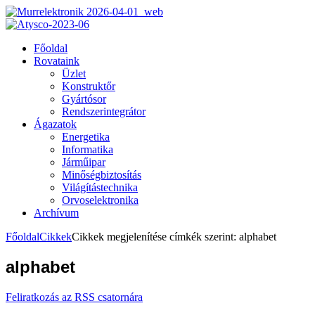
Főoldal
Rovataink
Üzlet
Konstruktőr
Gyártósor
Rendszerintegrátor
Ágazatok
Energetika
Informatika
Járműipar
Minőségbiztosítás
Világítástechnika
Orvoselektronika
Archívum
Főoldal
Cikkek
Cikkek megjelenítése címkék szerint: alphabet
alphabet
Feliratkozás az RSS csatornára