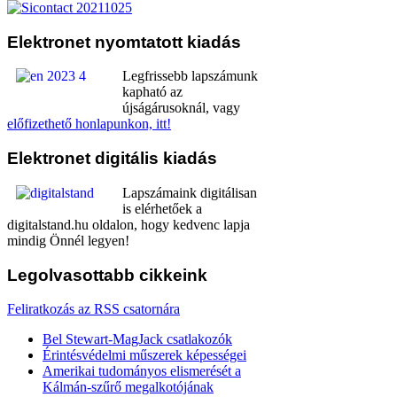
Elektronet
nyomtatott kiadás
Legfrissebb lapszámunk
kapható az
újságárusoknál, vagy
előfizethető honlapunkon, itt!
Elektronet
digitális kiadás
Lapszámaink digitálisan
is elérhetőek a
digitalstand.hu oldalon, hogy kedvenc lapja
mindig Önnél legyen!
Legolvasottabb
cikkeink
Feliratkozás az RSS csatornára
Bel Stewart-MagJack csatlakozók
Érintésvédelmi műszerek képességei
Amerikai tudományos elismerését a
Kálmán-szűrő megalkotójának