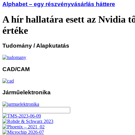
Alphabet – egy részvényvásárlás háttere
A hír hallatára esett az Nvidia t
értéke
Tudomány
/ Alapkutatás
CAD/CAM
Járműelektronika