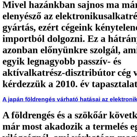
Mivel hazánkban sajnos ma má
elenyésző az elektronikusalkatré
gyártás, ezért cégeink kénytelen
importból dolgozni. Ez a hátrá
azonban előnyünkre szolgál, am
egyik legnagyobb passzív- és
aktívalkatrész-disztribútor cég 
kérdezzük a 2010. év tapasztalat
A japán földrengés várható hatásai az elektroni
A földrengés és a szökőár követ
már most akadozik a termelés e