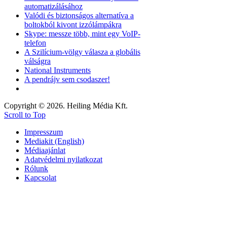
automatizálásához
Valódi és biztonságos alternatíva a
boltokból kivont izzólámpákra
Skype: messze több, mint egy VoIP-
telefon
A Szilícium-völgy válasza a globális
válságra
National Instruments
A pendrájv sem csodaszer!
Copyright © 2026. Heiling Média Kft.
Scroll to Top
Impresszum
Mediakit (English)
Médiaajánlat
Adatvédelmi nyilatkozat
Rólunk
Kapcsolat