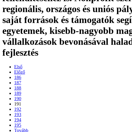
regionális, országos és uniós pál
saját források és támogatók segí
egyetemek, kisebb-nagyobb ma
vállalkozások bevonásával halad
fejlesztés
Első
Előző
186
187
188
189
190
191
192
193
194
195
Tovább