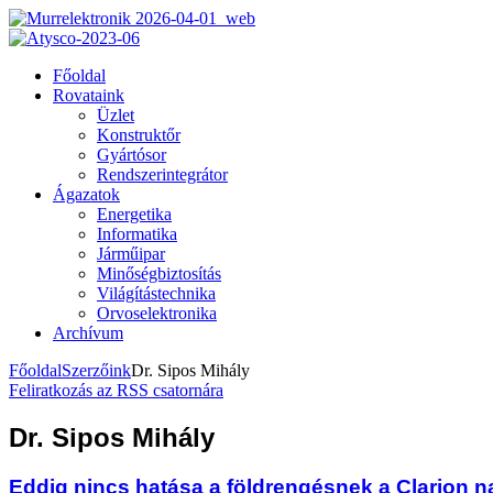
Főoldal
Rovataink
Üzlet
Konstruktőr
Gyártósor
Rendszerintegrátor
Ágazatok
Energetika
Informatika
Járműipar
Minőségbiztosítás
Világítástechnika
Orvoselektronika
Archívum
Főoldal
Szerzőink
Dr. Sipos Mihály
Feliratkozás az RSS csatornára
Dr. Sipos Mihály
Eddig nincs hatása a földrengésnek a Clarion n