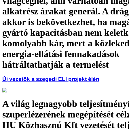
világcégnél, ami várhatóan ma
alkatrész árakat generál. A drág
akkor is bekövetkezhet, ha mag
gyártó kapacitásban nem keletk
komolyabb kár, mert a közleked
energia-ellátási fennakadások
hátráltathatják a termelést
Új vezetők a szegedi ELI projekt élén
A világ legnagyobb teljesítmény
szuperlézerének megépítését cél
HU Közhasznú Kft vezetését tel