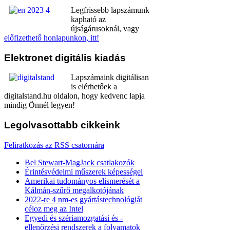
Legfrissebb lapszámunk
kapható az
újságárusoknál, vagy
előfizethető honlapunkon, itt!
Elektronet
digitális kiadás
Lapszámaink digitálisan
is elérhetőek a
digitalstand.hu oldalon, hogy kedvenc lapja
mindig Önnél legyen!
Legolvasottabb
cikkeink
Feliratkozás az RSS csatornára
Bel Stewart-MagJack csatlakozók
Érintésvédelmi műszerek képességei
Amerikai tudományos elismerését a
Kálmán-szűrő megalkotójának
2022-re 4 nm-es gyártástechnológiát
céloz meg az Intel
Egyedi és szériamozgatási és -
ellenőrzési rendszerek a folyamatok