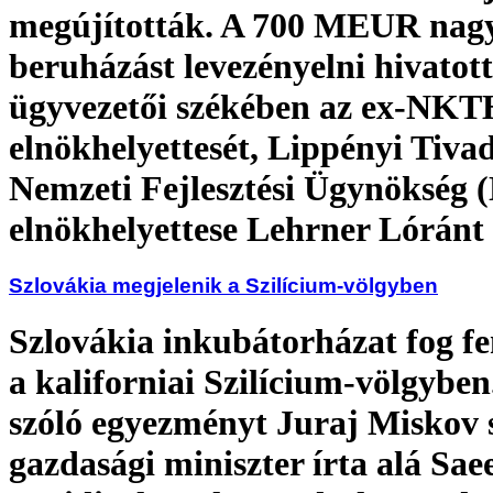
megújították. A 700 MEUR nag
beruházást levezényelni hivatott
ügyvezetői székében az ex-NKT
elnökhelyettesét, Lippényi Tiva
Nemzeti Fejlesztési Ügynökség 
elnökhelyettese Lehrner Lóránt 
Szlovákia megjelenik a Szilícium-völgyben
Szlovákia inkubátorházat fog f
a kaliforniai Szilícium-völgyben
szóló egyezményt Juraj Miskov 
gazdasági miniszter írta alá Sae