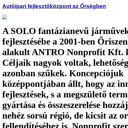
Autóipari fejlesztőközpont az Őrségben
A SOLO fantázianevű járműve
fejlesztésébe a 2001-ben Őrisze
alakult ANTRO Nonprofit Kft. k
Céljaik nagyok voltak, lehetősé
azonban szűkek. Koncepciójuk
középpontjában állt, hogy az in
fejlesztések, s a megszülető ter
gyártása és összeszerelése hozzá
nehéz sorsú régió, de kicsit az o
fellendítéséhez is. Nonprofit sze