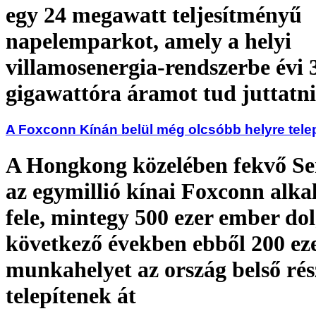
egy 24 megawatt teljesítményű
napelemparkot, amely a helyi
villamosenergia-rendszerbe évi 
gigawattóra áramot tud juttatni
A Foxconn Kínán belül még olcsóbb helyre telep
A Hongkong közelében fekvő S
az egymillió kínai Foxconn alka
fele, mintegy 500 ezer ember dol
következő években ebből 200 ez
munkahelyet az ország belső rés
telepítenek át