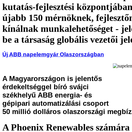
kutatás-fejlesztési központjába
újabb 150 mérnöknek, fejlesztő
kínálnak munkalehetőséget - jel
be a társaság globális vezetői je
Új ABB napelemgyár Olaszországban
A Magyarországon is jelentős
érdekeltséggel bíró svájci
székhelyű ABB energia- és
gépipari automatizálási csoport
50 millió dolláros olaszországi megbíz
A Phoenix Renewables számára t