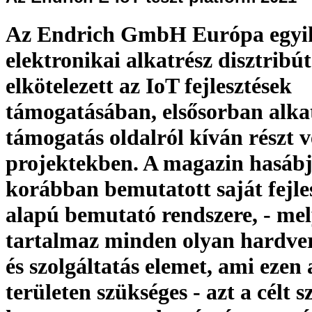
Az Endrich GmbH Európa egyik
elektronikai alkatrész disztribú
elkötelezett az IoT fejlesztések
támogatásában, elsősorban alkat
támogatás oldalról kíván részt v
projektekben. A magazin hasáb
korábban bemutatott saját fejle
alapú bemutató rendszere, - me
tartalmaz minden olyan hardver
és szolgáltatás elemet, ami ezen 
területen szükséges - azt a célt s