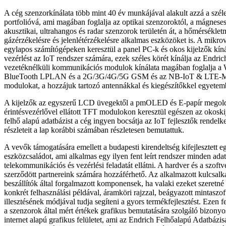
A cég szenzorkínálata több mint 40 év munkájával alakult azzá a szél
portfolióvá, ami magában foglalja az optikai szenzoroktól, a mágneses
akusztikai, ultrahangos és radar szenzorok területén át, a hőmérséklet
gázérzékelésre és jelenlétérzékelésre alkalmas eszközöket is. A mikro
egylapos számítógépeken keresztül a panel PC-k és okos kijelzők kínál
vezérlést az IoT rendszer számára, ezek széles körét kínálja az Endric
vezetéknélküli kommunikációs modulok kínálata magában foglalja a 
BlueTooth LPLAN és a 2G/3G/4G/5G GSM és az NB-IoT & LT
modulokat, a hozzájuk tartozó antennákkal és kiegészítőkkel egyetem
A kijelzők az egyszerű LCD üvegektől a pmOLED és E-papír megol
érintésvezérlővel ellátott TFT modulokon keresztül egészen az okoskij
felhő alapú adatbázist a cég ingyen bocsátja az IoT fejlesztők rendelk
részleteit a lap korábbi számában részletesen bemutattuk.
A vevők támogatására emellett a budapesti kirendeltség kifejlesztett e
eszközcsaládot, ami alkalmas egy ilyen fent leírt rendszer minden adat
telekommunikációs és vezérlési feladatát ellátni. A hardver és a szoftve
szerződött partnereink számára hozzáférhető. Az alkalmazott kulcsalka
beszállítók által forgalmazott komponensek, ha valaki ezeket szeretné
konkrét felhasználási példával, áramköri rajzzal, beágyazott mintaszof
illesztésének módjával tudja segíteni a gyors termékfejlesztést. Ezen 
a szenzorok által mért értékek grafikus bemutatására szolgáló bizony
internet alapú grafikus felületet, ami az Endrich Felhőalapú Adatbázi