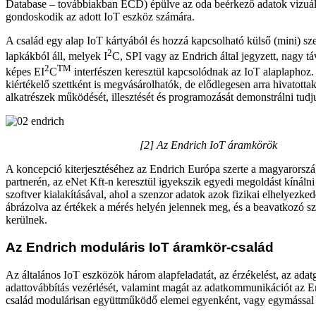
Database – továbbiakban ECD) épülve az oda beérkező adatok vizuáli
gondoskodik az adott IoT eszköz számára.
A család egy alap IoT kártyából és hozzá kapcsolható külső (mini) sz
2
lapkákból áll, melyek I
C, SPI vagy az Endrich által jegyzett, nagy tá
2
TM
képes EI
C
interfészen keresztül kapcsolódnak az IoT alaplaphoz
kiértékelő szettként is megvásárolhatók, de elődlegesen arra hivatotta
alkatrészek működését, illesztését és programozását demonstrálni tudj
[2] Az Endrich IoT áramkörök
A koncepció kiterjesztéséhez az Endrich Európa szerte a magyarorszá
partnerén, az eNet Kft-n keresztül igyekszik egyedi megoldást kínálni
szoftver kialakításával, ahol a szenzor adatok azok fizikai elhelyezke
ábrázolva az értékek a mérés helyén jelennek meg, és a beavatkozó sze
kerülnek.
Az Endrich moduláris IoT áramkör-család
Az általános IoT eszközök három alapfeladatát, az érzékelést, az adatg
adattovábbítás vezérlését, valamint magát az adatkommunikációt az E
család modulárisan együttműködő elemei egyenként, vagy egymással 