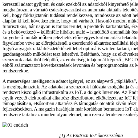
keresztül adatot gyűjteni és csak ezekből az adatokból kinyerhető jel
meghatározni a várható csúcsfogyasztást az automata aktuális telepít
kell, hogy földrajztanári tudással rendelkezzen, mindössze az adott he
alapján ki kell következtetnie, hogy mi várható. Hasonló módon műkö
futurisztikus, bár nagyon is fontos terület, a prediktív karbantartás, é
és a bekövetkező – különféle hibákra utaló – ismétlődő anomáliák ös
kinyerhető minták időben jelezhetik előre egyes karbantartási feladat
figyelembe véve az előrejelzésnél a cserélendő alkatrész szállítási idej
fogyó anyagok raktárkészletértékeit lehet optimális szinten tartani, me
gazdaságosabb működést tesz lehetővé. Belátható, hogy az elkövetkez
szenzorok adataiból felépülő, az emberiség tulajdonát képező „BIG D
ebből származtatott következtetések levonása és beprogramozása az 
rendszerekbe.
A mesterséges intelligencia adatot igényel, ez az alapvető „tápláléka”
is megfogalmaztuk. Az adatokat a szenzorok hálózata szolgáltatja és a
rendszert kiszolgáló infrastruktúra az IoT, a dolgok Internete. Az 
egyik vezető elektronikai alkatrész disztribútora elkötelezett az IoT fe
támogatásában, elsősorban alkatrész és támogatás oldalról kíván részt
fejlesztésekben. A magazin hasábjain már korábban bemutatott IoT a
rendszere tartalmaz minden olyan elemet, ami ezen a területen szüksé
[1] Az Endrich IoT ökoszisztéma