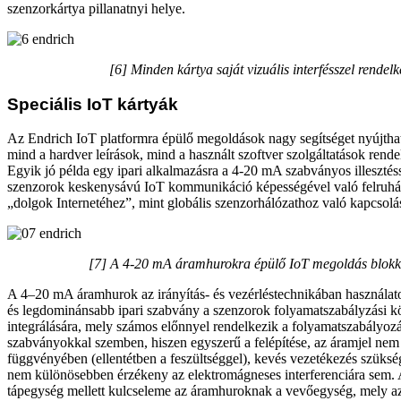
szenzorkártya pillanatnyi helye.
[6] Minden kártya saját vizuális interfésszel rendelk
Speciális IoT kártyák
Az Endrich IoT platformra épülő megoldások nagy segítséget nyújth
mind a hardver leírások, mind a használt szoftver szolgáltatások rende
Egyik jó példa egy ipari alkalmazásra a 4-20 mA szabványos illesztés
szenzorok keskenysávú IoT kommunikáció képességével való felruház
„dolgok Internetéhez”, mint globális szenzorhálózathoz való kapcsolá
[7] A 4-20 mA áramhurokra épülő IoT megoldás blokk
A 4–20 mA áramhurok az irányítás- és vezérléstechnikában használat
és legdominánsabb ipari szabvány a szenzorok folyamatszabályzási k
integrálására, mely számos előnnyel rendelkezik a folyamatszabályoz
szabványokkal szemben, hiszen egyszerű a felépítése, az áramjel nem
függvényében (ellentétben a feszültséggel), kevés vezetékezés szüksé
nem különösebben érzékeny az elektromágneses interferenciára sem. A
tápegység mellett kulcseleme az áramhuroknak a vevőegység, mely a