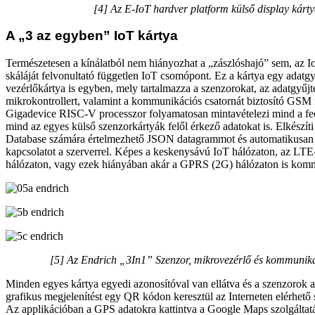
[4] Az E-IoT hardver platform külső display kárty
A „3 az egyben” IoT kártya
Természetesen a kínálatból nem hiányozhat a „zászlóshajó” sem, az I
skáláját felvonultató független IoT csomópont. Ez a kártya egy adatgy
vezérlőkártya is egyben, mely tartalmazza a szenzorokat, az adatgyűjt
mikrokontrollert, valamint a kommunikációs csatornát biztosító GSM
Gigadevice RISC-V processzor folyamatosan mintavételezi mind a fed
mind az egyes külső szenzorkártyák felől érkező adatokat is. Elkészít
Database számára értelmezhető JSON datagrammot és automatikusan 
kapcsolatot a szerverrel. Képes a keskenysávú IoT hálózaton, az L
hálózaton, vagy ezek hiányában akár a GPRS (2G) hálózaton is kom
[5] Az Endrich „3In1” Szenzor, mikrovezérlő és kommuniká
Minden egyes kártya egyedi azonosítóval van ellátva és a szenzorok a
grafikus megjelenítést egy QR kódon keresztül az Interneten elérhető saj
Az applikációban a GPS adatokra kattintva a Google Maps szolgáltatá