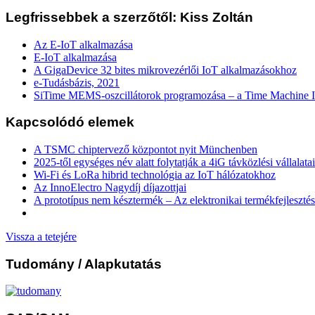
Legfrissebbek a szerzőtől: Kiss Zoltán
Az E-IoT alkalmazása
E-IoT alkalmazása
A GigaDevice 32 bites mikrovezérlői IoT alkalmazásokhoz
e-Tudásbázis, 2021
SiTime MEMS-oszcillátorok programozása – a Time Machine I
Kapcsolódó elemek
A TSMC chiptervező központot nyit Münchenben
2025-től egységes név alatt folytatják a 4iG távközlési vállalatai
Wi-Fi és LoRa hibrid technológia az IoT hálózatokhoz
Az InnoElectro Nagydíj díjazottjai
A prototípus nem késztermék – Az elektronikai termékfejlesztés
Vissza a tetejére
Tudomány
/ Alapkutatás