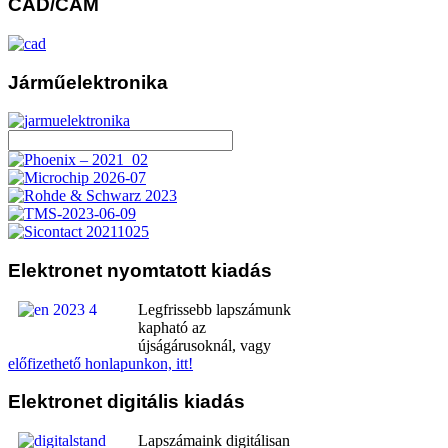
CAD/CAM
Járműelektronika
Elektronet
nyomtatott kiadás
Legfrissebb lapszámunk
kapható az
újságárusoknál, vagy
előfizethető honlapunkon, itt!
Elektronet
digitális kiadás
Lapszámaink digitálisan