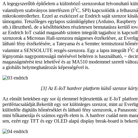
A legegyszerűbb építőelem a különböző szenzorokat felvonultató küls
2
valamilyen szabványos interfészen (I
C, SPI) kapcsolódik a felhasznál
mikrokontrollerhez. Ezzel az eszközzel az Endrich saját szenzor kínál
támogatni. Tetszőleges egylapos számítógéphez (Arduino, Raspber
stb.) illeszthető, de a későbbiekben részletesen bemutatásra kerülő tová
az Endrich IoT család magasabb szinten integrált tagjaihoz is kapcsol
szenzorok a Micronas Hall-szenzora mágneses érzékelésre, az Everli
látható fény érzékelésére, a Tateyama és a Semitec termisztorai hőmér
2
valamint a SENSOLUTE rezgés-szenzora. Egy a lapra integrált I
C d
légnyomás nagypontosságú mérésével beltéren is használható, ~ decim
magasságmérést tesz lehetővé és az MA510 modemmel szerelt változat
a globális helymeghatározás képességével is.
[3] Az E-IoT hardver platform külső szenzor kárty
Az elmúlt hetekben egy sor új elemmel fejlesztettük az E-IoT platfor
perifériacsaládját.Bekerült egy sor különleges szenzor, mint az Everlig
különféle digitális hőmérséklet és látható fény szenzorok, a Panasoni
mini hőkamerája és számos egyéb elem is. A hardver család nem marad
sen, ezért egy TFT és egy OLED alapú display break-board is bekerült