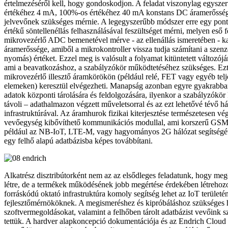
értelmezéséről kell, hogy gondoskodjon. A feladat viszonylag egysze
értékéhez 4 mA, 100%-os értékéhez 40 mA konstans DC áramerősség t
jelvevőnek szükséges mérnie. A legegyszerűbb módszer erre egy pon
értékű söntellenéllás felhasználásával feszültséget mérni, melyen eső 
mikrovezérlő ADC bemenetével mérve - az ellenállás ismeretében - ka
áramerőssége, amiből a mikrokontroller vissza tudja számítani a szenzor
nyomás) értéket. Ezzel meg is valósult a folyamat kitüntetett változó
ami a beavatkozáshoz, a szabályzókör működtetéséhez szükséges. Ezt
mikrovezérlő illesztő áramkörökön (például relé, FET vagy egyéb telje
elemeken) keresztül elvégezheti. Manapság azonban egyre gyakrabba
adatok központi tárolására és feldolgozására, ilyenkor a szabályzókör
távoli – adathalmazon végzett műveletsorral és az ezt lehetővé tévő há
infrastruktúrával. Az áramhurok fizikai kiterjesztése természetesen vé
vevőegység kibővíthető kommunikációs modullal, ami korszerű GSM 
például az NB-IoT, LTE-M, vagy hagyományos 2G hálózat segítségév
egy felhő alapú adatbázisba képes továbbítani.
Alkatrész disztribútorként nem az az elsődleges feladatunk, hogy me
létre, de a termékek működésének jobb megértése érdekében létrehozot
forráskódú oktató infrastruktúra komoly segítség lehet az IoT terüle
fejlesztőmérnököknek. A megismeréshez és kipróbáláshoz szükséges 
szoftvermegoldásokat, valamint a felhőben tárolt adatbázist vevőink 
tettük. A hardver alapkoncepció dokumentációja és az Endrich Cloud 