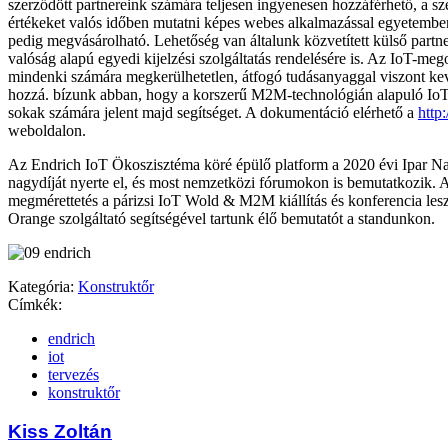
szerződött partnereink számára teljesen ingyenesen hozzáférhető, a sz
értékeket valós időben mutatni képes webes alkalmazással egyetemben
pedig megvásárolható. Lehetőség van általunk közvetített külső partne
valóság alapú egyedi kijelzési szolgáltatás rendelésére is. Az IoT-meg
mindenki számára megkerülhetetlen, átfogó tudásanyaggal viszont ke
hozzá. bízunk abban, hogy a korszerű M2M-technológián alapuló Io
sokak számára jelent majd segítséget. A dokumentáció elérhető a
http:
weboldalon.
Az Endrich IoT Ökoszisztéma köré épülő platform a 2020 évi Ipar Napj
nagydíját nyerte el, és most nemzetközi fórumokon is bemutatkozik. 
megmérettetés a párizsi IoT Wold & M2M kiállítás és konferencia lesz,
Orange szolgáltató segítségével tartunk élő bemutatót a standunkon.
Kategória:
Konstruktőr
Címkék:
endrich
iot
tervezés
konstruktőr
Kiss Zoltán