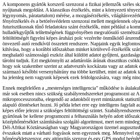
A komponens gyártók korszerű szenzorai a fizikai jellemzők széles sk
nyújtanak megoldást. A klasszikus érzékelés, mint a környezeti ténye
légynyomás, páratartalom) mérése, a mozgásérzékelés, világításvezérl
fényérzékelés és a betörésvédelem szenzorai mellett megjelennek oly
futurisztikusnak tűnő feladatokra szánt érzékelők, mint például a ko
hulladékgyűjtők telítettségének függvényében megvalósuló szemétszáll
feltöltöttségét figyelni képes áruházi polc vezérelte önműködő áruren
önvezető autó rendkívül összetett rendszere. Napjaink egyik legfont
kihívása, hogy a korábbi időszakban minket körülvevő érzékelők szá
meghaladó számosságú eszköz által küldött adatot gyűjteni, gazdaságo
tárolni tudjuk. Ezt megkönnyíti az adattárolás árának drasztikus csökk
hogy sok szakember szerint az adatvesztés kockázata vagy az adatok 
származó későbbi versenyhátrány ma többe kerülhet, mint az adatok t
ha jelenleg nem vagyunk képesek ezek feldolgozására, vagy még ninc
Ennek megfelelően a „mesterséges intelligencia” működése is átalaku
már sok esetben nincs szükség szabályrendszereket programozni az A
mikroprocesszoraiba, elegendő az adatokból nyert mintázatok statiszti
alapuló döntéseket hozni. Jó példa lehet erre egy intelligens fagylalt
képes előre jelezni a szükséges feltöltöttségi szintet. Szabályrendszer
gyártónak be kellene programozni a felhasználás helyén adott idősza
középhőmérséklet számítására szolgáló algoritmust, mert nem mindeg
Dél-Afrikai Köztársaságban vagy Magyarországon üzemel augusztusba
évszakok miatt a várható fogyások nem egyeznek meg. Mennyivel eg
hőmérsékletszenzor, egy ajtónyitás szenzor és egy GPS modul beépít