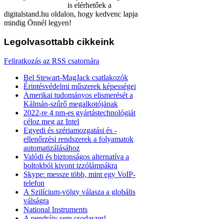
is elérhetőek a
digitalstand.hu oldalon, hogy kedvenc lapja
mindig Önnél legyen!
Legolvasottabb
cikkeink
Feliratkozás az RSS csatornára
Bel Stewart-MagJack csatlakozók
Érintésvédelmi műszerek képességei
Amerikai tudományos elismerését a
Kálmán-szűrő megalkotójának
2022-re 4 nm-es gyártástechnológiát
céloz meg az Intel
Egyedi és szériamozgatási és -
ellenőrzési rendszerek a folyamatok
automatizálásához
Valódi és biztonságos alternatíva a
boltokból kivont izzólámpákra
Skype: messze több, mint egy VoIP-
telefon
A Szilícium-völgy válasza a globális
válságra
National Instruments
A pendrájv sem csodaszer!