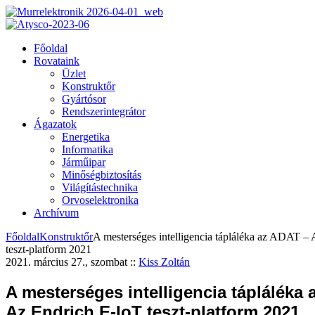
Főoldal
Rovataink
Üzlet
Konstruktőr
Gyártósor
Rendszerintegrátor
Ágazatok
Energetika
Informatika
Járműipar
Minőségbiztosítás
Világítástechnika
Orvoselektronika
Archívum
Főoldal
Konstruktőr
A mesterséges intelligencia tápláléka az ADAT –
teszt-platform 2021
2021. március 27., szombat
::
Kiss Zoltán
A mesterséges intelligencia tápláléka
Az Endrich E-IoT teszt-platform 2021