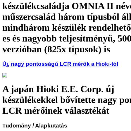
készülékcsaládja OMNIA II néve
műszercsalád három típusból áll
mindhárom készülék rendelhető
es és nagyobb teljesítményű, 50
verzióban (825x típusok) is
Új, nagy pontosságú LCR mérők a Hioki-tól
A japán Hioki E.E. Corp. új
készülékekkel bővítette nagy po
LCR mérőinek választékát
Tudomány
/ Alapkutatás