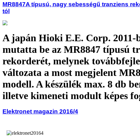
MR8847A típusú, nagy sebességű tranziens reko
tól
A japán Hioki E.E. Corp. 2011-
mutatta be az MR8847 típusú tr
rekorderét, melynek továbbfejle
változata a most megjelent MR
modell. A készülék max. 8 db be
illetve kimeneti modult képes f
Elektronet magazin 2016/4