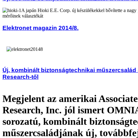
A japán Hioki E.E. Corp. új készülékekkel bővítette a nag
mérőinek választékát
Elektronet magazin 2014/8.
Új, kombinált biztonságtechnikai műszercsalád
Research-től
Megjelent az amerikai Associat
Research, Inc. jól ismert OMNI
sorozatú, kombinált biztonságte
műszercsaládjának új, továbbfej