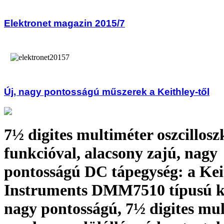
Elektronet magazin 2015/7
Új, nagy pontosságú műszerek a Keithley-től
7½ digites multiméter oszcillos
funkcióval, alacsony zajú, nagy
pontosságú DC tápegység: a Kei
Instruments DMM7510 típusú k
nagy pontosságú, 7½ digites mul