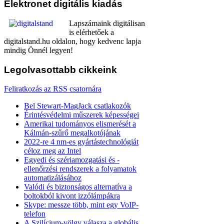
Elektronet
digitális kiadás
Lapszámaink digitálisan
is elérhetőek a
digitalstand.hu oldalon, hogy kedvenc lapja
mindig Önnél legyen!
Legolvasottabb
cikkeink
Feliratkozás az RSS csatornára
Bel Stewart-MagJack csatlakozók
Érintésvédelmi műszerek képességei
Amerikai tudományos elismerését a
Kálmán-szűrő megalkotójának
2022-re 4 nm-es gyártástechnológiát
céloz meg az Intel
Egyedi és szériamozgatási és -
ellenőrzési rendszerek a folyamatok
automatizálásához
Valódi és biztonságos alternatíva a
boltokból kivont izzólámpákra
Skype: messze több, mint egy VoIP-
telefon
A Szilícium-völgy válasza a globális