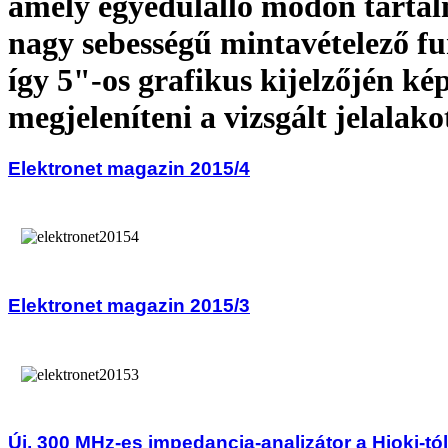
amely egyedülálló módon tarta
nagy sebességű mintavételező fu
így 5"-os grafikus kijelzőjén ké
megjeleníteni a vizsgált jelalakot
Elektronet magazin 2015/4
Elektronet magazin 2015/3
Új, 300 MHz-es impedancia-analizátor a Hioki-tól