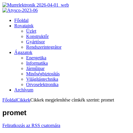
Főoldal
Rovataink
Üzlet
Konstruktőr
Gyártósor
Rendszerintegrátor
Ágazatok
Energetika
Informatika
Járműipar
Minőségbiztosítás
Világítástechnika
Orvoselektronika
Archívum
Főoldal
Cikkek
Cikkek megjelenítése címkék szerint: promet
promet
Feliratkozás az RSS csatornára