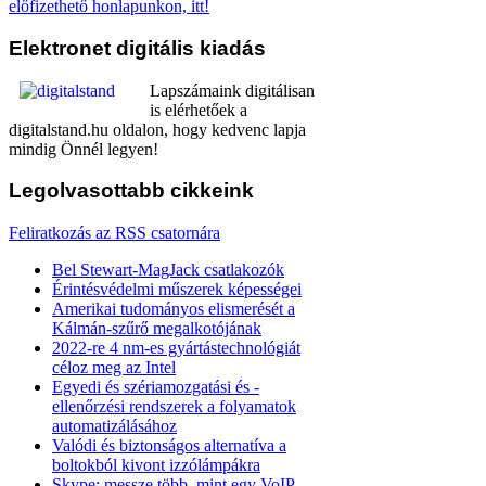
előfizethető honlapunkon, itt!
Elektronet
digitális kiadás
Lapszámaink digitálisan
is elérhetőek a
digitalstand.hu oldalon, hogy kedvenc lapja
mindig Önnél legyen!
Legolvasottabb
cikkeink
Feliratkozás az RSS csatornára
Bel Stewart-MagJack csatlakozók
Érintésvédelmi műszerek képességei
Amerikai tudományos elismerését a
Kálmán-szűrő megalkotójának
2022-re 4 nm-es gyártástechnológiát
céloz meg az Intel
Egyedi és szériamozgatási és -
ellenőrzési rendszerek a folyamatok
automatizálásához
Valódi és biztonságos alternatíva a
boltokból kivont izzólámpákra
Skype: messze több, mint egy VoIP-