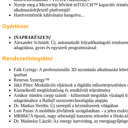
Nyerje meg a Microchip bővített mTOUCH™ kapacitív érintés
alkalmazásfejlesztő platformját!
Hardvermérnök kihívásaira hangolva...
Gyártósor
[NAPRAKÉSZEN]
Alexander Schmidt: Új, automatizált folyadékadagoló rendszer
adagolásra, gyors és egyszerű programozással
Rendszerintegrátor
Falk György: A professzionális 3D nyomtatás alkalmazási lehető
iparban
Renesas Synergy™
Jákó Péter: Modulációs eljárások a digitális műsorterjesztésben (
Kiemelkedő megbízhatóság és rendkívüli teljesítmény
Amikor minden csepp számít – kifinomult megoldás vízalapú f
adagolásához a Balluff szenzortechnológiája alapján
Dr. Markus Herdin: Új szereplő a kéziműszerek világában
Luis Puras: A mobilitás jövőjének szolgálatában – a jelen eszkö
MR8847A típusú, nagy sebességű tranziens rekorder a Hioki-tó
Dr. Madarász László: Az energy harvesting, az energiagyűjtöget