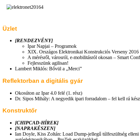
Üzlet
[RENDEZVÉNY]
Ipar Napjai – Programok
XIX. Országos Elektronikai Konstrukciós Verseny 2016
A mérésről, városról, e-mobilitásról okosan – Smart Con
Fejlesszünk agilisan!
Lambert Miklós: Bővül a „Merci”
Reflektorban a digitális gyár
Okosúton az Ipar 4.0 felé (1. rész)
Dr. Sipos Mihály: A negyedik ipari forradalom – fel kell rá készu
Konstruktőr
[CHIPCAD-HÍREK]
[NAPRAKÉSZEN]
Ian Doyle, Kiss Zoltán: Load Dump-jellegű túlfeszültség ellen
autóelektronikában – ProTek eszközökkel