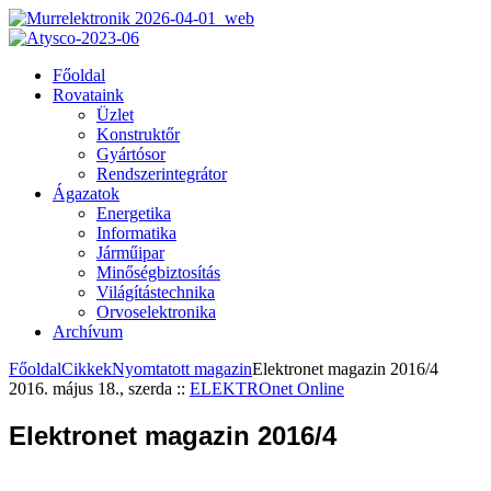
Főoldal
Rovataink
Üzlet
Konstruktőr
Gyártósor
Rendszerintegrátor
Ágazatok
Energetika
Informatika
Járműipar
Minőségbiztosítás
Világítástechnika
Orvoselektronika
Archívum
Főoldal
Cikkek
Nyomtatott magazin
Elektronet magazin 2016/4
2016. május 18., szerda
::
ELEKTROnet Online
Elektronet magazin 2016/4