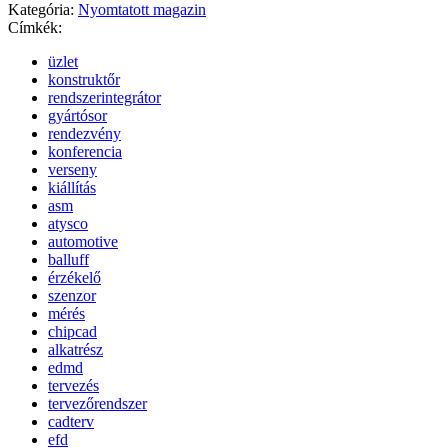
Kategória:
Nyomtatott magazin
Címkék:
üzlet
konstruktőr
rendszerintegrátor
gyártósor
rendezvény
konferencia
verseny
kiállítás
asm
atysco
automotive
balluff
érzékelő
szenzor
mérés
chipcad
alkatrész
edmd
tervezés
tervezőrendszer
cadterv
efd