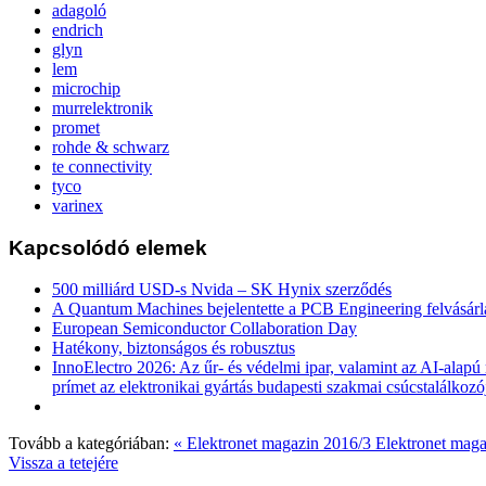
adagoló
endrich
glyn
lem
microchip
murrelektronik
promet
rohde & schwarz
te connectivity
tyco
varinex
Kapcsolódó elemek
500 milliárd USD-s Nvida – SK Hynix szerződés
A Quantum Machines bejelentette a PCB Engineering felvásárl
European Semiconductor Collaboration Day
Hatékony, biztonságos és robusztus
InnoElectro 2026: Az űr- és védelmi ipar, valamint az AI-alapú
prímet az elektronikai gyártás budapesti szakmai csúcstalálkozó
Tovább a kategóriában:
« Elektronet magazin 2016/3
Elektronet maga
Vissza a tetejére