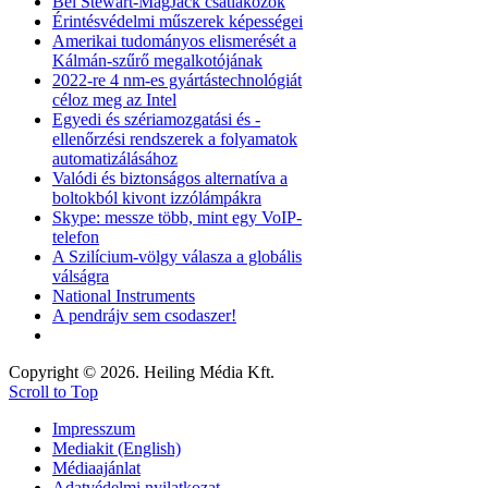
Bel Stewart-MagJack csatlakozók
Érintésvédelmi műszerek képességei
Amerikai tudományos elismerését a
Kálmán-szűrő megalkotójának
2022-re 4 nm-es gyártástechnológiát
céloz meg az Intel
Egyedi és szériamozgatási és -
ellenőrzési rendszerek a folyamatok
automatizálásához
Valódi és biztonságos alternatíva a
boltokból kivont izzólámpákra
Skype: messze több, mint egy VoIP-
telefon
A Szilícium-völgy válasza a globális
válságra
National Instruments
A pendrájv sem csodaszer!
Copyright © 2026. Heiling Média Kft.
Scroll to Top
Impresszum
Mediakit (English)
Médiaajánlat
Adatvédelmi nyilatkozat