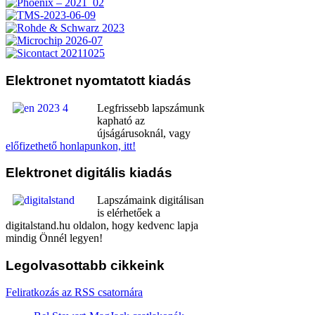
Elektronet
nyomtatott kiadás
Legfrissebb lapszámunk
kapható az
újságárusoknál, vagy
előfizethető honlapunkon, itt!
Elektronet
digitális kiadás
Lapszámaink digitálisan
is elérhetőek a
digitalstand.hu oldalon, hogy kedvenc lapja
mindig Önnél legyen!
Legolvasottabb
cikkeink
Feliratkozás az RSS csatornára