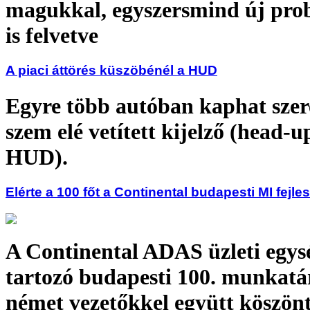
magukkal, egyszersmind új pro
is felvetve
A piaci áttörés küszöbénél a HUD
Egyre több autóban kaphat szer
szem elé vetített kijelző (head-u
HUD).
Elérte a 100 főt a Continental budapesti MI fejle
A Continental ADAS üzleti egys
tartozó budapesti 100. munkatá
német vezetőkkel együtt köszönt