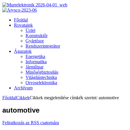
Főoldal
Rovataink
Üzlet
Konstruktőr
Gyártósor
Rendszerintegrátor
Ágazatok
Energetika
Informatika
Járműipar
Minőségbiztosítás
Világítástechnika
Orvoselektronika
Archívum
Főoldal
Cikkek
Cikkek megjelenítése címkék szerint: automotive
automotive
Feliratkozás az RSS csatornára