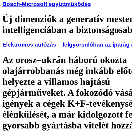
Bosch-Microsoft együttműködés
Új dimenziók a generatív meste
intelligenciában a biztonságosa
Elektromos autózás – felgyorsulóban az iparág 
Az orosz–ukrán háború okozta
olajárrobbanás még inkább előt
helyezte a villamos hajtású
gépjárműveket. A fokozódó vásá
igények a cégek K+F-tevékenys
élénkülését, a már kidolgozott fe
gyorsabb gyártásba vitelét hozz