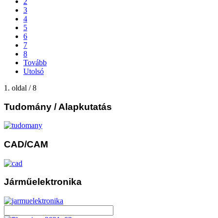
2
3
4
5
6
7
8
Tovább
Utolsó
1. oldal / 8
Tudomány
/ Alapkutatás
CAD/CAM
Járműelektronika