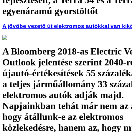
fejlesztéseit, a Terra 54 és a Te
egyenáramú gyorstöltőt
A jövőbe vezető út elektromos autókkal van ki
A Bloomberg 2018-as Electric Ve
Outlook jelentése szerint 2040-r
újautó-értékesítések 55 százaléká
a teljes járműállomány 33 száza
elektromos autók adják majd.
Napjainkban tehát már nem az 
hogy átállunk-e az elektromos
közlekedésre, hanem az, hogy m