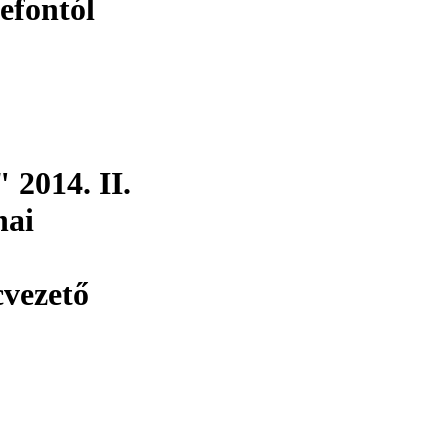
lefontól
2014. II.
nai
cvezető