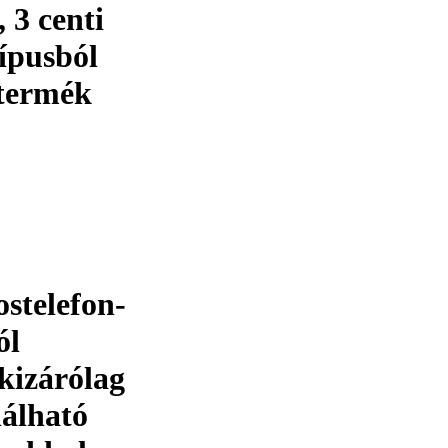
, 3 centi
ípusból
 termék
stelefon-
ól
kizárólag
álható