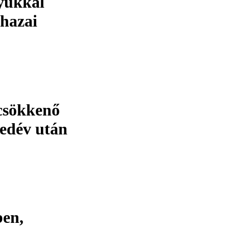
nyukkal
 hazai
 csökkenő
yedév után
ben,