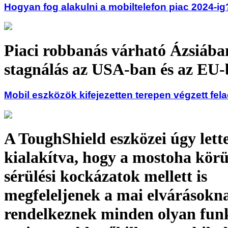
Hogyan fog alakulni a mobiltelefon piac 2024-ig
Piaci robbanás várható Ázsiába
stagnálás az USA-ban és az EU
Mobil eszközök kifejezetten terepen végzett fel
A ToughShield eszközei úgy lett
kialakítva, hogy a mostoha kör
sérülési kockázatok mellett is
megfeleljenek a mai elvárásokn
rendelkeznek minden olyan funk