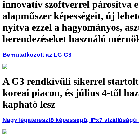
innovatív szoftverrel párosítva e
alapműszer képességeit, új lehe
nyitva ezzel a hagyományos, aszt
berendezéseket használó mérnök
Bemutatkozott az LG G3
A G3 rendkívüli sikerrel startolt
koreai piacon, és július 4-től ha
kapható lesz
Nagy légáteresztő képességű, IPx7 vízállóságú 