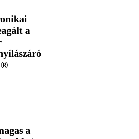
ronikai
eagált a
r
nyílászáró
E®
magas a