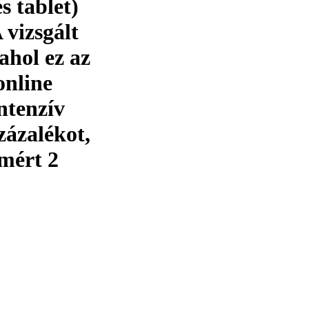
s tablet)
 vizsgált
ahol ez az
online
ntenzív
zázalékot,
mért 2