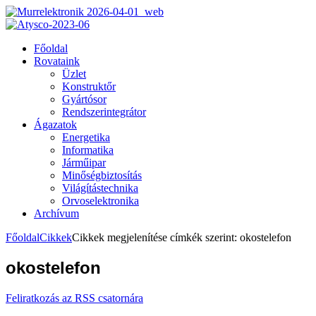
Főoldal
Rovataink
Üzlet
Konstruktőr
Gyártósor
Rendszerintegrátor
Ágazatok
Energetika
Informatika
Járműipar
Minőségbiztosítás
Világítástechnika
Orvoselektronika
Archívum
Főoldal
Cikkek
Cikkek megjelenítése címkék szerint: okostelefon
okostelefon
Feliratkozás az RSS csatornára