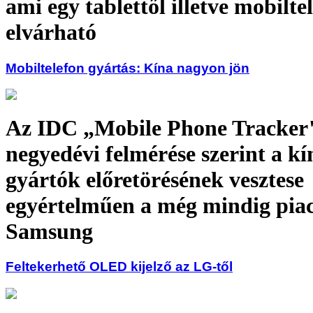
ami egy tablettől illetve mobilte
elvárható
Mobiltelefon gyártás: Kína nagyon jön
Az IDC „Mobile Phone Tracker" 
negyedévi felmérése szerint a kí
gyártók előretörésének vesztese
egyértelműen a még mindig pia
Samsung
Feltekerhető OLED kijelző az LG-től