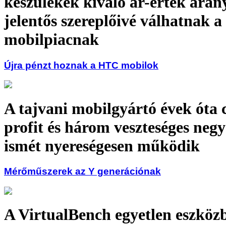
készülékek kiváló ár-érték ará
jelentős szereplőivé válhatnak a
mobilpiacnak
Újra pénzt hoznak a HTC mobilok
A tajvani mobilgyártó évek óta
profit és három veszteséges neg
ismét nyereségesen működik
Mérőműszerek az Y generációnak
A VirtualBench egyetlen eszköz