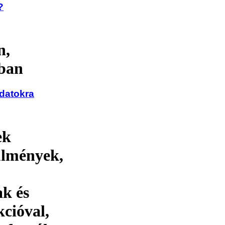
?
n,
-ban
adatokra
ek
ülmények,
ak és
cióval,