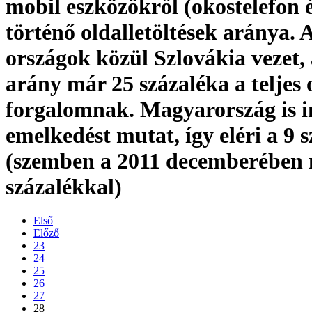
mobil eszközökről (okostelefon é
történő oldalletöltések aránya. A
országok közül Szlovákia vezet, 
arány már 25 százaléka a teljes 
forgalomnak. Magyarország is i
emelkedést mutat, így eléri a 9 s
(szemben a 2011 decemberében 
százalékkal)
Első
Előző
23
24
25
26
27
28