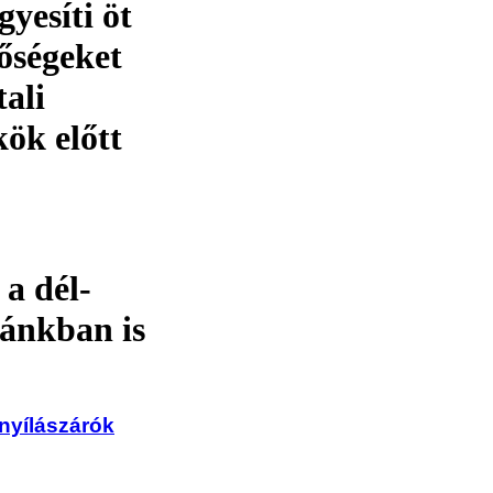
gyesíti öt
tőségeket
ali
ök előtt
 a dél-
zánkban is
nyílászárók