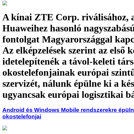
A kínai ZTE Corp. riválisához, 
Huaweihez hasonló nagyszabású
fontolgat Magyarországgal kapc
Az elképzelések szerint az első 
idetelepítenék a távol-keleti tár
okostelefonjainak európai szint
szervizét, nálunk épülne ki a ké
ugyancsak európai logisztikai b
Android és Windows Mobile rendszerekre épüln
okostelefonjai