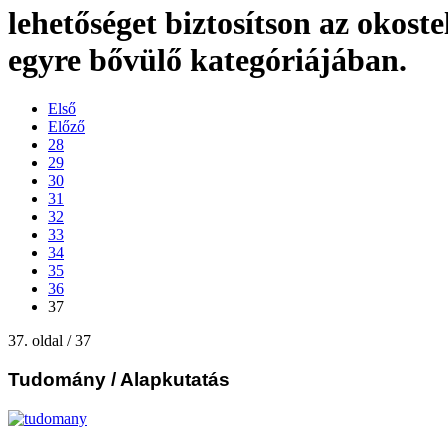
lehetőséget biztosítson az okost
egyre bővülő kategóriájában.
Első
Előző
28
29
30
31
32
33
34
35
36
37
37. oldal / 37
Tudomány
/ Alapkutatás