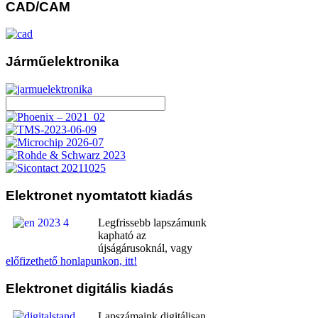
CAD/CAM
Járműelektronika
Elektronet
nyomtatott kiadás
Legfrissebb lapszámunk
kapható az
újságárusoknál, vagy
előfizethető honlapunkon, itt!
Elektronet
digitális kiadás
Lapszámaink digitálisan