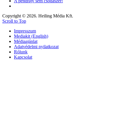
A pendrájv sem csodaszer!
Copyright © 2026. Heiling Média Kft.
Scroll to Top
Impresszum
Mediakit (English)
Médiaajánlat
Adatvédelmi nyilatkozat
Rólunk
Kapcsolat