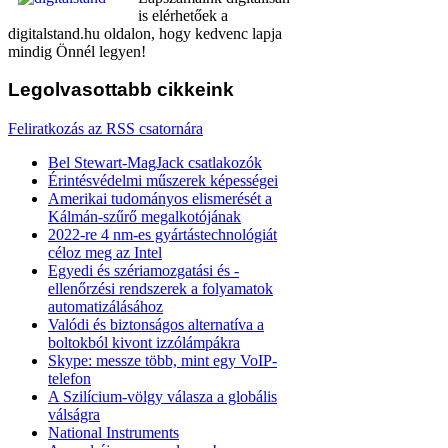
is elérhetőek a
digitalstand.hu oldalon, hogy kedvenc lapja
mindig Önnél legyen!
Legolvasottabb
cikkeink
Feliratkozás az RSS csatornára
Bel Stewart-MagJack csatlakozók
Érintésvédelmi műszerek képességei
Amerikai tudományos elismerését a
Kálmán-szűrő megalkotójának
2022-re 4 nm-es gyártástechnológiát
céloz meg az Intel
Egyedi és szériamozgatási és -
ellenőrzési rendszerek a folyamatok
automatizálásához
Valódi és biztonságos alternatíva a
boltokból kivont izzólámpákra
Skype: messze több, mint egy VoIP-
telefon
A Szilícium-völgy válasza a globális
válságra
National Instruments