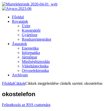
Főoldal
Rovataink
Üzlet
Konstruktőr
Gyártósor
Rendszerintegrátor
Ágazatok
Energetika
Informatika
Járműipar
Minőségbiztosítás
Világítástechnika
Orvoselektronika
Archívum
Főoldal
Cikkek
Cikkek megjelenítése címkék szerint: okostelefon
okostelefon
Feliratkozás az RSS csatornára