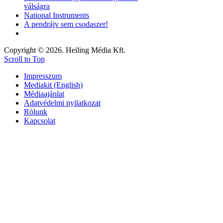
válságra
National Instruments
A pendrájv sem csodaszer!
Copyright © 2026. Heiling Média Kft.
Scroll to Top
Impresszum
Mediakit (English)
Médiaajánlat
Adatvédelmi nyilatkozat
Rólunk
Kapcsolat