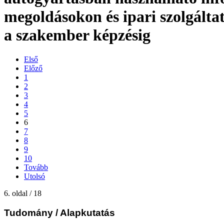
megoldásokon és ipari szolgálta
a szakember képzésig
Első
Előző
1
2
3
4
5
6
7
8
9
10
Tovább
Utolsó
6. oldal / 18
Tudomány
/ Alapkutatás