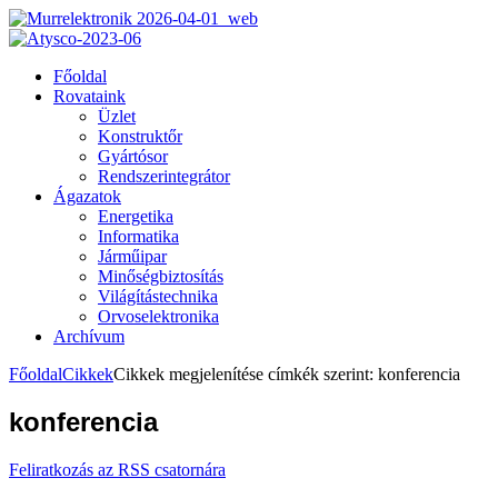
Főoldal
Rovataink
Üzlet
Konstruktőr
Gyártósor
Rendszerintegrátor
Ágazatok
Energetika
Informatika
Járműipar
Minőségbiztosítás
Világítástechnika
Orvoselektronika
Archívum
Főoldal
Cikkek
Cikkek megjelenítése címkék szerint: konferencia
konferencia
Feliratkozás az RSS csatornára