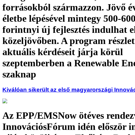
forrásokból származzon. Jövő év
életbe lépésével mintegy 500-600
forintnyi új fejlesztés indulhat e
közeljövőben. A program részlete
aktuális kérdéseit járja körül
szeptemberben a Renewable E
szaknap
Kiválóan sikerült az első magyarországi Innov
Az EPP/EMSNow ötéves rendezv
InnovációsFórum idén először i