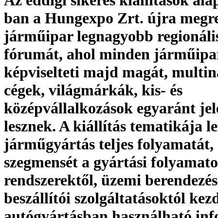
Az eddigi sikeres kiállítások al
ban a Hungexpo Zrt. újra megr
járműipar legnagyobb regionáli
fórumát, ahol minden járműipar
képviselteti majd magát, multin
cégek, világmárkák, kis- és
középvállalkozások egyaránt jel
lesznek. A kiállítás tematikája le
járműgyártás teljes folyamatát
szegmensét a gyártási folyamato
rendszerektől, üzemi berendezés
beszállítói szolgáltatásoktól kez
autógyártásban használható inf