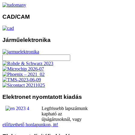
CAD/CAM
Járműelektronika
Elektronet
nyomtatott kiadás
Legfrissebb lapszámunk
kapható az
újságárusoknál, vagy
előfizethető honlapunkon, itt!