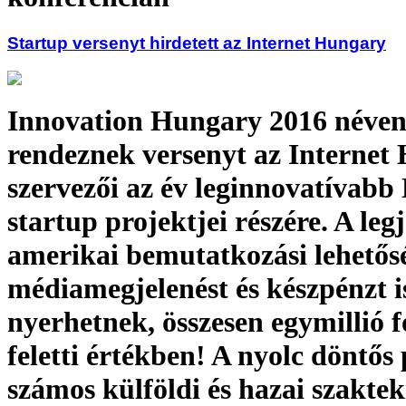
Startup versenyt hirdetett az Internet Hungary
Innovation Hungary 2016 néve
rendeznek versenyt az Internet
szervezői az év leginnovatívabb
startup projektjei részére. A le
amerikai bemutatkozási lehetősé
médiamegjelenést és készpénzt i
nyerhetnek, összesen egymillió f
feletti értékben! A nyolc döntős
számos külföldi és hazai szaktek