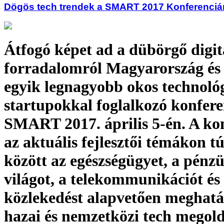
Dögös tech trendek a SMART 2017 Konferenciá
Átfogó képet ad a dübörgő digit
forradalomról Magyarország és 
egyik legnagyobb okos technológ
startupokkal foglalkozó konfere
SMART 2017. április 5-én. A ko
az aktuális fejlesztői témákon t
között az egészségügyet, a pénz
világot, a telekommunikációt és
közlekedést alapvetően meghat
hazai és nemzetközi tech megol