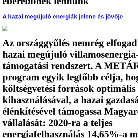
éberebbnek lennünk
A hazai megújuló energiák jelene és jövője
Az országgyűlés nemrég elfogadt
hazai megújuló villamosenergia
támogatási rendszert. A METÁ
program egyik legfőbb célja, ho
költségvetési források optimális
kihasználásával, a hazai gazdas
élénkítésével támogassa Magyar
vállalását: 2020-ra a teljes
energiafelhasználás 14,65%-a m