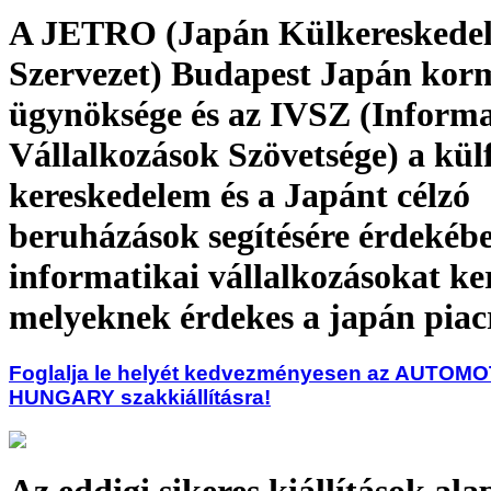
A JETRO (Japán Külkereskede
Szervezet) Budapest Japán kor
ügynöksége és az IVSZ (Informa
Vállalkozások Szövetsége) a kül
kereskedelem és a Japánt célzó
beruházások segítésére érdekéb
informatikai vállalkozásokat ker
melyeknek érdekes a japán piac
Foglalja le helyét kedvezményesen az AUTOM
HUNGARY szakkiállításra!