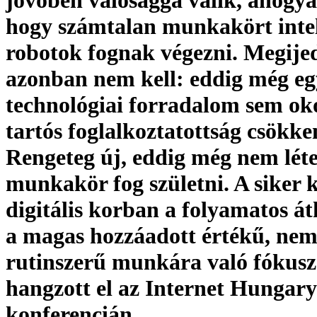
jövőben valósággá válik, ahogyan
hogy számtalan munkakört intel
robotok fognak végezni. Megije
azonban nem kell: eddig még eg
technológiai forradalom sem ok
tartós foglalkoztatottság csökke
Rengeteg új, eddig még nem lét
munkakör fog születni. A siker k
digitális korban a folyamatos át
a magas hozzáadott értékű, ne
rutinszerű munkára való fókusz
hangzott el az Internet Hungary
konferencián