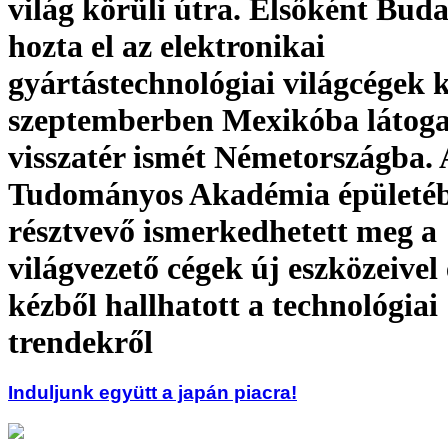
világ körüli útra. Elsőként Bud
hozta el az elektronikai
gyártástechnológiai világcégek 
szeptemberben Mexikóba látoga
visszatér ismét Németországba. 
Tudományos Akadémia épületéb
résztvevő ismerkedhetett meg a
világvezető cégek új eszközeivel 
kézből hallhatott a technológiai
trendekről
Induljunk együtt a japán piacra!