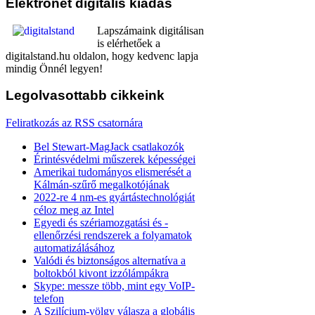
Elektronet
digitális kiadás
Lapszámaink digitálisan
is elérhetőek a
digitalstand.hu oldalon, hogy kedvenc lapja
mindig Önnél legyen!
Legolvasottabb
cikkeink
Feliratkozás az RSS csatornára
Bel Stewart-MagJack csatlakozók
Érintésvédelmi műszerek képességei
Amerikai tudományos elismerését a
Kálmán-szűrő megalkotójának
2022-re 4 nm-es gyártástechnológiát
céloz meg az Intel
Egyedi és szériamozgatási és -
ellenőrzési rendszerek a folyamatok
automatizálásához
Valódi és biztonságos alternatíva a
boltokból kivont izzólámpákra
Skype: messze több, mint egy VoIP-
telefon
A Szilícium-völgy válasza a globális