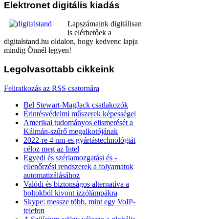
Elektronet
digitális kiadás
Lapszámaink digitálisan
is elérhetőek a
digitalstand.hu oldalon, hogy kedvenc lapja
mindig Önnél legyen!
Legolvasottabb
cikkeink
Feliratkozás az RSS csatornára
Bel Stewart-MagJack csatlakozók
Érintésvédelmi műszerek képességei
Amerikai tudományos elismerését a
Kálmán-szűrő megalkotójának
2022-re 4 nm-es gyártástechnológiát
céloz meg az Intel
Egyedi és szériamozgatási és -
ellenőrzési rendszerek a folyamatok
automatizálásához
Valódi és biztonságos alternatíva a
boltokból kivont izzólámpákra
Skype: messze több, mint egy VoIP-
telefon