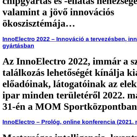
chipgyártás és -ellátás nehézsége
valamint a jövő innovációs
ökoszisztémája…
InnoElectro 2022 – Innováció a tervezésben, in
gyártásban
Az InnoElectro 2022, immár a s
találkozás lehetőségét kínálja ki
előadóinak, látogatóinak az elek
ipar minden területéről 2022. m
31-én a MOM Sportközpontban
InnoElectro – Prológ, online konferencia (2021. 