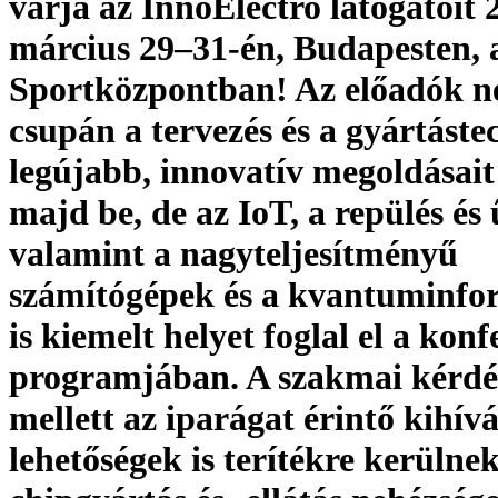
várja az InnoElectro látogatóit 
március 29–31-én, Budapesten
Sportközpontban! Az előadók 
csupán a tervezés és a gyártáste
legújabb, innovatív megoldásai
majd be, de az IoT, a repülés és 
valamint a nagyteljesítményű
számítógépek és a kvantuminfo
is kiemelt helyet foglal el a konf
programjában. A szakmai kérdé
mellett az iparágat érintő kihív
lehetőségek is terítékre kerülnek