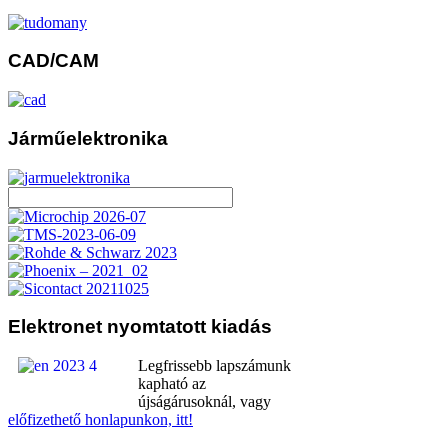
CAD/CAM
Járműelektronika
Elektronet
nyomtatott kiadás
Legfrissebb lapszámunk
kapható az
újságárusoknál, vagy
előfizethető honlapunkon, itt!