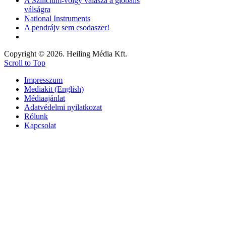
A Szilícium-völgy válasza a globális
válságra
National Instruments
A pendrájv sem csodaszer!
Copyright © 2026. Heiling Média Kft.
Scroll to Top
Impresszum
Mediakit (English)
Médiaajánlat
Adatvédelmi nyilatkozat
Rólunk
Kapcsolat