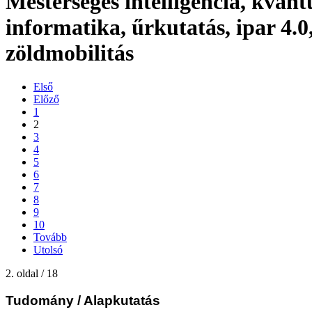
Mesterséges intelligencia, kvan
informatika, űrkutatás, ipar 4.0
zöldmobilitás
Első
Előző
1
2
3
4
5
6
7
8
9
10
Tovább
Utolsó
2. oldal / 18
Tudomány
/ Alapkutatás