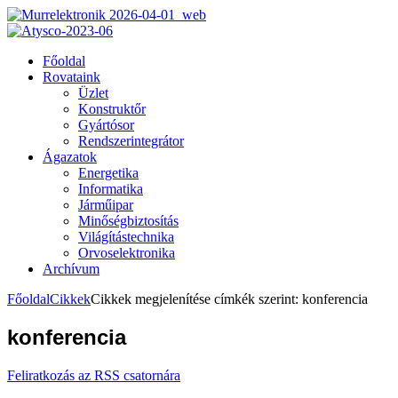
Főoldal
Rovataink
Üzlet
Konstruktőr
Gyártósor
Rendszerintegrátor
Ágazatok
Energetika
Informatika
Járműipar
Minőségbiztosítás
Világítástechnika
Orvoselektronika
Archívum
Főoldal
Cikkek
Cikkek megjelenítése címkék szerint: konferencia
konferencia
Feliratkozás az RSS csatornára