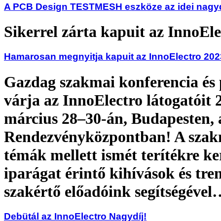
A PCB Design TESTMESH eszköze az idei nagyd
Sikerrel zárta kapuit az InnoEl
Hamarosan megnyitja kapuit az InnoElectro 202
Gazdag szakmai konferencia és
várja az InnoElectro látogatóit 
március 28–30-án, Budapesten
Rendezvényközpontban! A szak
témák mellett ismét terítékre k
iparágat érintő kihívások és tre
szakértő előadóink segítségével
Debütál az InnoElectro Nagydíj!